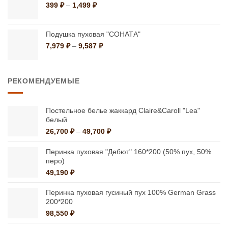
Диапазон
399
₽
–
1,499
₽
цен:
399 ₽
–
Подушка пуховая "СОНАТА"
1,499 ₽
Диапазон
7,979
₽
–
9,587
₽
цен:
7,979 ₽
–
РЕКОМЕНДУЕМЫЕ
9,587 ₽
Постельное белье жаккард Claire&Caroll "Lea"
белый
Диапазон
26,700
₽
–
49,700
₽
цен:
26,700 ₽
Перинка пуховая "Дебют" 160*200 (50% пух, 50%
–
перо)
49,700 ₽
49,190
₽
Перинка пуховая гусиный пух 100% German Grass
200*200
98,550
₽