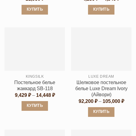
цен:
4,130 ₽
КУПИТЬ
КУПИТЬ
–
4,340 ₽
Этот
Этот
товар
товар
имеет
имеет
несколько
несколько
вариаций.
вариаций.
Опции
Опции
можно
можно
выбрать
выбрать
KINGSILK
LUXE DREAM
на
на
Постельное белье
Шелковое постельное
странице
странице
жаккард SB-118
белье Luxe Dream Ivory
товара.
товара.
(Айвори)
Диапазон
9,429
₽
–
14,448
₽
цен:
Диап
92,200
₽
–
105,000
₽
9,429 ₽
цен:
КУПИТЬ
–
92,20
КУПИТЬ
14,448 ₽
Этот
–
105,0
Этот
товар
товар
имеет
имеет