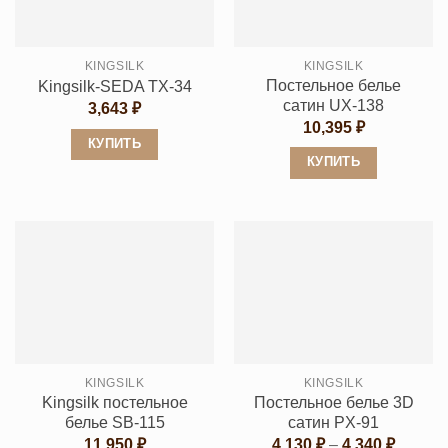
KINGSILK
KINGSILK
Постельное белье
Kingsilk-SEDA TX-34
сатин UX-138
3,643
₽
10,395
₽
КУПИТЬ
КУПИТЬ
Этот
Этот
товар
товар
имеет
имеет
несколько
несколько
вариаций.
вариаций.
Опции
Опции
можно
можно
выбрать
выбрать
на
KINGSILK
KINGSILK
на
странице
Kingsilk постельное
Постельное белье 3D
странице
товара.
белье SB-115
сатин PX-91
товара.
Диапаз
11,950
₽
4,130
₽
–
4,340
₽