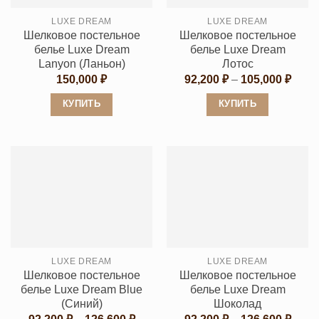
выбрать
выбрать
LUXE DREAM
LUXE DREAM
на
на
Шелковое постельное
Шелковое постельное
странице
странице
белье Luxe Dream
белье Luxe Dream
товара.
товара.
Lanyon (Ланьон)
Лотос
Диап
150,000
₽
92,200
₽
–
105,000
₽
цен:
92,20
КУПИТЬ
КУПИТЬ
–
105,0
Этот
Этот
товар
товар
имеет
имеет
несколько
несколько
вариаций.
вариаций.
Опции
Опции
можно
можно
выбрать
выбрать
LUXE DREAM
LUXE DREAM
на
на
Шелковое постельное
Шелковое постельное
странице
странице
белье Luxe Dream Blue
белье Luxe Dream
товара.
товара.
(Синий)
Шоколад
Диапазон
Диап