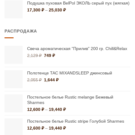
Подушка пуховая BelPol ЭКОЛЬ серый пух (мягкая)
Диапазон
17,300
₽
–
25,030
₽
цен:
17,300 ₽
–
РАСПРОДАЖА
25,030 ₽
Свеча ароматическая "Прилив" 200 гр. Chill&Relax
Первоначальная
Текущая
2,129
₽
749
₽
цена
цена:
составляла
749 ₽.
2,129 ₽.
Полотенце TAC MIXANDSLEEP джинсовый
Первоначальная
Текущая
2,055
₽
1,644
₽
цена
цена:
составляла
1,644 ₽.
2,055 ₽.
Постельное белье Rustic melange Бежевый
Sharmes
Диапазон
12,600
₽
–
19,440
₽
цен:
12,600 ₽
Постельное белье Rustic stripe Голубой Sharmes
–
Диапазон
12,600
₽
–
19,440
₽
19,440 ₽
цен: