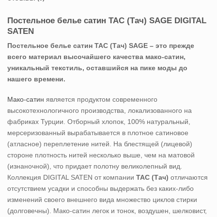
Постельное белье сатин TAC (Тач) SAGE DIGITAL
SATEN
Постельное белье сатин TAC (Тач) SAGE – это прежде
всего материал высочайшего качества мако-сатин,
уникальный текстиль, оставшийся на пике моды до
нашего времени.
Мако-сатин
является продуктом современного
высокотехнологичного производства, локализованного на
фабриках Турции. Отборный хлопок, 100% натуральный,
мерсеризованный вырабатывается в плотное сатиновое
(атласное) переплетение нитей. На блестящей (лицевой)
стороне плотность нитей несколько выше, чем на матовой
(изнаночной), что придает полотну великолепный вид.
Коллекция DIGITAL SATEN от компании
TAC (Тач)
отличаются
отсутствием усадки и способны выдержать без каких-либо
изменений своего внешнего вида множество циклов стирки
(долговечны). Мако-сатин легок и тонок, воздушен, шелковист,