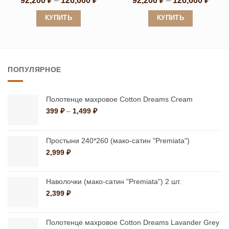
92,200
₽
–
126,600
₽
92,200
₽
–
126,600
₽
цен:
цен:
92,200 ₽
92,20
КУПИТЬ
КУПИТЬ
–
–
126,600 ₽
126,6
Этот
Этот
товар
товар
имеет
имеет
ПОПУЛЯРНОЕ
несколько
несколько
вариаций.
вариаций.
Опции
Опции
Полотенце махровое Cotton Dreams Cream
можно
можно
Диапазон
399
₽
–
1,499
₽
цен:
выбрать
выбрать
399 ₽
на
на
–
Простыни 240*260 (мако-сатин "Premiata")
странице
странице
1,499 ₽
2,999
₽
товара.
товара.
Наволочки (мако-сатин "Premiata") 2 шт.
2,399
₽
Полотенце махровое Cotton Dreams Lavander Grey