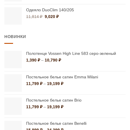
12,600 ₽
–
Одеяло DuoClim 140/205
19,440 ₽
Первоначальная
Текущая
11,814
₽
9,020
₽
цена
цена:
составляла
9,020 ₽.
11,814 ₽.
НОВИНКИ
Полотенце Vossen High Line 583 серо-зеленый
Диапазон
1,390
₽
–
10,790
₽
цен:
1,390 ₽
–
Постельное белье сатин Emma Milani
10,790 ₽
Диапазон
11,799
₽
–
19,199
₽
цен:
11,799 ₽
–
Постельное белье сатин Brio
19,199 ₽
Диапазон
11,799
₽
–
19,199
₽
цен:
11,799 ₽
–
Постельное белье сатин Benelli
19,199 ₽
Диапазон