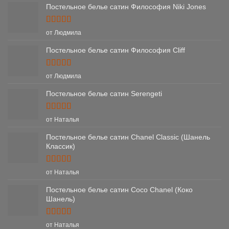
Постельное белье сатин Философия Niki Jones
Оценка
5
от Людмила
из 5
Постельное белье сатин Философия Cliff
Оценка
5
от Людмила
из 5
Постельное белье сатин Serengeti
Оценка
5
от Наталья
из 5
Постельное белье сатин Chanel Classic (Шанель
Классик)
Оценка
5
от Наталья
из 5
Постельное белье сатин Coco Chanel (Коко
Шанель)
Оценка
5
от Наталья