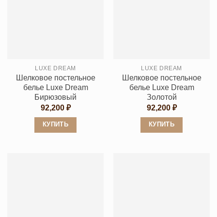
несколько
несколько
вариаций.
вариаций.
Опции
Опции
можно
можно
выбрать
выбрать
на
LUXE DREAM
LUXE DREAM
на
странице
Шелковое постельное
Шелковое постельное
странице
товара.
белье Luxe Dream
белье Luxe Dream
товара.
Бирюзовый
Золотой
92,200
₽
92,200
₽
КУПИТЬ
КУПИТЬ
Этот
Этот
товар
товар
имеет
имеет
несколько
несколько
вариаций.
вариаций.
Опции
Опции
можно
можно