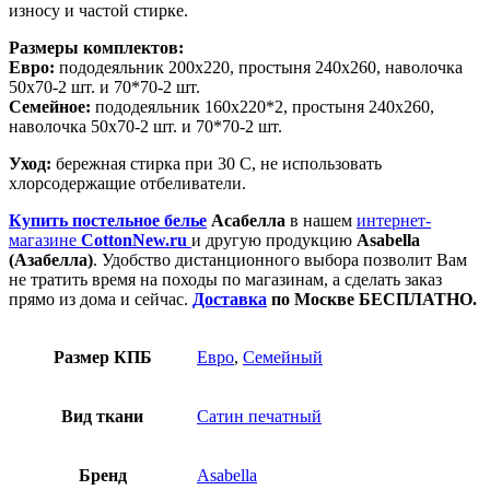
износу и частой стирке.
Размеры комплектов:
Евро:
пододеяльник 200х220, простыня 240х260, наволочка
50х70-2 шт. и 70*70-2 шт.
Семейное:
пододеяльник 160х220*2, простыня 240х260,
наволочка 50х70-2 шт. и 70*70-2 шт.
Уход:
бережная стирка при 30 С, не использовать
хлорсодержащие отбеливатели.
Купить постельное белье
Асабелла
в нашем
интернет-
магазине
CottonNew.ru
и другую продукцию
Asabella
(Азабелла)
. Удобство дистанционного выбора позволит Вам
не тратить время на походы по магазинам, а сделать заказ
прямо из дома и сейчас.
Доставка
по Москве БЕСПЛАТНО.
Размер КПБ
Евро
,
Семейный
Вид ткани
Сатин печатный
Бренд
Asabella