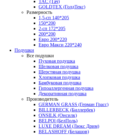
TAC (Тач)
GOLDTEX (ГолдТекс)
Размерность
1,5-сп 140*205
150*200
2-сп 172*205
200*200
Евро 200*220
Евро Макси 220*240
Подушки
Все подушки
Пуховая подушка
Шелковая подушка
Шерстяная подушка
Хлопковая подушка
Бамбуковая подушка
Гипоаллергенная подушка
Декоративная подушка
Производитель
GERMAN GRASS (Герман Грасс)
BILLERBECK (Биллербек)
ONSILK (Онсилк)
BELPOl (БелПоль)
LUXE DREAM (Люкс Дрим)
BELASHOFF (Белашов)