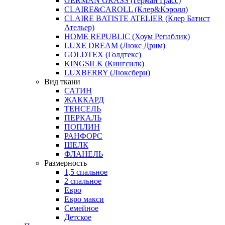
GERMAN GRASS (Герман Грасс)
CLAIRE&CAROLL (Клер&Кэролл)
CLAIRE BATISTE ATELIER (Клер Батист
Ательер)
HOME REPUBLIC (Хоум Репаблик)
LUXE DREAM (Люкс Дрим)
GOLDTEX (Голдтекс)
KINGSILK (Кингсилк)
LUXBERRY (Люксбери)
Вид ткани
САТИН
ЖАККАРД
ТЕНСЕЛЬ
ПЕРКАЛЬ
ПОПЛИН
РАНФОРС
ШЕЛК
ФЛАНЕЛЬ
Размерность
1,5 спальное
2 спальное
Евро
Евро макси
Семейное
Детское