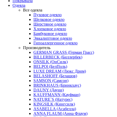
Покрывала
Одеяла
Все одеяла
Пуховое одеяло
Шелковое одеяло
Шерстяное одеяло
Хлопковое одеяло
Бамбуковое одеяло
Эвкалиптовое одеяло
Гипоаллергенное одеяло
Производитель
GERMAN GRASS (Герман Грасс)
BILLERBECK (Биллербек)
ONSILK (ОнСилк)
BELPOl (БелПоль)
LUXE DREAM (Люкс Дрим)
BELASHOFF (Белашов)
SAMSON (Самсон)
BRINKHAUS (Бринкхаус)
DAUNY (Дауни)
KAUFFMANN (Кауфман)
NATURE`S (Натурес)
KINGSILK (Кингсилк)
ASABELLA (Асабелла)
ANNA FLAUM (Анна Флаум)