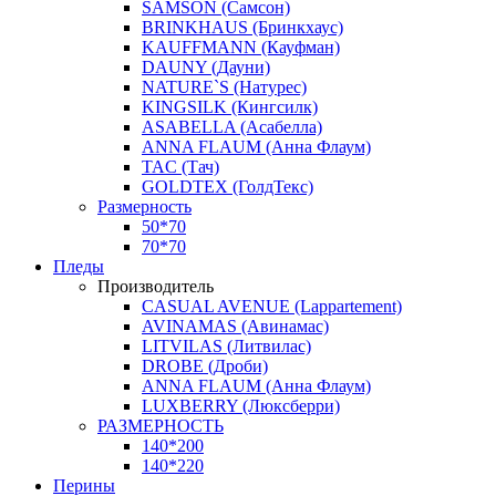
SAMSON (Самсон)
BRINKHAUS (Бринкхаус)
KAUFFMANN (Кауфман)
DAUNY (Дауни)
NATURE`S (Натурес)
KINGSILK (Кингсилк)
ASABELLA (Асабелла)
ANNA FLAUM (Анна Флаум)
TAC (Тач)
GOLDTEX (ГолдТекс)
Размерность
50*70
70*70
Пледы
Производитель
CASUAL AVENUE (Lappartement)
AVINAMAS (Авинамас)
LITVILAS (Литвилас)
DROBE (Дроби)
ANNA FLAUM (Анна Флаум)
LUXBERRY (Люксберри)
РАЗМЕРНОСТЬ
140*200
140*220
Перины