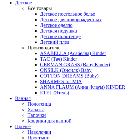
Детское
Все товары
Детское постельное белье
Детское для новорожденных
Детское одеяло
Детская подушка
Детское полотенце
Детский плед
Производитель
ASABELLA (Асабелла) Kinder
TAC (Тач) Kinder
GERMAN GRASS (Baby Kinder)
ONSILK (Онсилк) Baby
COTTON DREAMS (Baby)
SHARMES for MIA
ANNA FLAUM (Анна Флаум) KINDER
ETEL (Этель)
Ванная
Полотенца
Халаты
Тапочки
Коврики для ванной
Прочее
Наволочки
Простыни