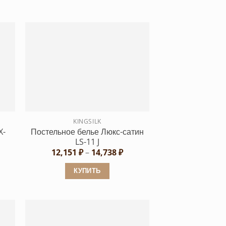
KINGSILK
X-
Постельное белье Люкс-сатин
LS-11 J
Диапазон
12,151
₽
–
14,738
₽
цен:
12,151 ₽
КУПИТЬ
–
14,738 ₽
Этот
товар
имеет
несколько