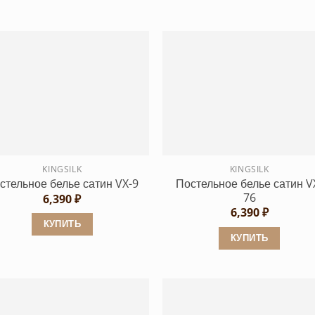
KINGSILK
KINGSILK
Постельное белье сатин V
стельное белье сатин VX-9
76
6,390
₽
6,390
₽
КУПИТЬ
КУПИТЬ
Этот
Этот
товар
товар
имеет
имеет
несколько
несколько
вариаций.