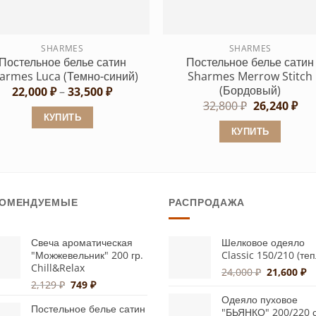
выбрать
на
на
странице
странице
SHARMES
SHARMES
товара.
Постельное белье сатин
Постельное белье сатин
товара.
armes Luca (Темно-синий)
Sharmes Merrow Stitch
(Бордовый)
Диапазон
22,000
₽
–
33,500
₽
цен:
Первонача
Тек
32,800
₽
26,240
₽
22,000 ₽
цена
цен
КУПИТЬ
–
составляла
26,
КУПИТЬ
33,500 ₽
Этот
32,800 ₽.
Этот
товар
товар
имеет
имеет
несколько
КОМЕНДУЕМЫЕ
РАСПРОДАЖА
несколько
вариаций.
вариаций.
Опции
Опции
можно
Свеча ароматическая
Шелковое одеяло
"Можжевельник" 200 гр.
Classic 150/210 (те
можно
выбрать
Chill&Relax
Первонач
Т
24,000
₽
21,600
₽
выбрать
на
Первоначальная
Текущая
2,129
₽
749
₽
цена
це
на
странице
цена
цена:
составлял
21
Одеяло пуховое
странице
Постельное белье сатин
составляла
749 ₽.
24,000 ₽.
товара.
"БЬЯНКО" 200/220 