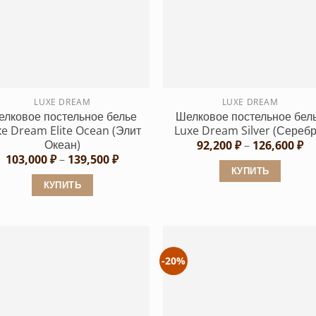
вариаций.
Опции
Опции
можно
можно
выбрать
выбрать
на
на
странице
странице
LUXE DREAM
LUXE DREAM
товара.
лковое постельное белье
Шелковое постельное бел
товара.
xe Dream Elite Ocean (Элит
Luxe Dream Silver (Серебр
Океан)
Ди
92,200
₽
–
126,600
₽
це
Диапазон
103,000
₽
–
139,500
₽
92
цен:
КУПИТЬ
–
103,000 ₽
КУПИТЬ
12
Этот
–
139,500 ₽
Этот
товар
товар
имеет
имеет
несколько
несколько
вариаций.
-20%
вариаций.
Опции
Опции
можно
можно
выбрать