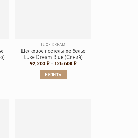
вариаций.
Опции
можно
выбрать
на
странице
LUXE DREAM
ье
Шелковое постельное белье
товара.
о)
Luxe Dream Blue (Синий)
апазон
Диапазон
92,200
₽
–
126,600
₽
н:
цен:
,200 ₽
92,200 ₽
КУПИТЬ
–
6,600 ₽
126,600 ₽
Этот
товар
имеет
несколько
вариаций.
Опции
можно
выбрать