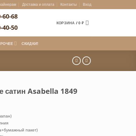
зайнерам
Доставка и оплата
Контакты
Вход
0-60-68
КОРЗИНА /
0
₽
0-40-50
ПРОЧЕЕ
СКИДКИ!
 сатин Asabella 1849
лапан)
лния
а+бумажный пакет)