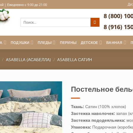
Ди
й | Ежедневно с 9:00 до 21:00
8 (800) 10
Искать:
8 (916) 15
А
ПОДУШКИ
ПЛЕДЫ
ПЕРИНЫ
ДЕТСКОЕ
ВАННАЯ
/
ASABELLA (АСАБЕЛЛА)
/
ASABELLA САТИН
Постельное белье
Ткань:
Сатин (100% хлопок)
Застежка наволочек:
запах (к
Застежка пододеяльника:
мо
Упаковка:
Подарочная (коробк