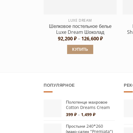
на
странице
LUXE DREAM
товара.
Шелковое постельное белье
Luxe Dream Шоколад
Sh
Диапазон
92,200
₽
–
126,600
₽
цен:
92,200 ₽
КУПИТЬ
–
126,600 ₽
Этот
товар
имеет
несколько
ПОПУЛЯРНОЕ
РЕ
вариаций.
Опции
можно
Полотенце махровое
Cotton Dreams Cream
выбрать
Диапазон
399
₽
–
1,499
₽
на
цен:
странице
399 ₽
Простыни 240*260
–
товара.
(мако-сатин "Premiata")