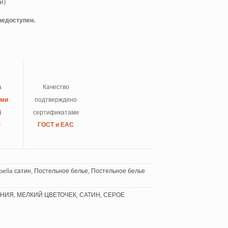
й)
 недоступен.
а
Качество
ыми
подтверждено
й
сертификатами
e
ГОСТ и ЕАС
bella сатин
,
Постельное белье
,
Постельное белье
ЛНИЯ
,
МЕЛКИЙ ЦВЕТОЧЕК
,
САТИН
,
СЕРОЕ