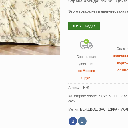
Страна бренда:
Asabella (Кита
Этого товара нет в наличии, заказ
ХОЧУ СКИДКУ
Оплат
наличн
Бесплатная
карто
доставка
onlin
по Москве
0 руб.
Артикул:
Н/Д
Категории:
Asabella (Асабелла)
,
Asa
сатин
Метки:
БЕЖЕВОЕ
,
ЗАСТЕЖКА - МО