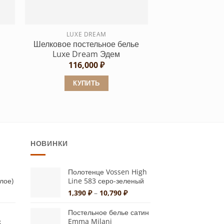
на
странице
LUXE DREAM
товара.
Шелковое постельное белье
Luxe Dream Эдем
116,000
₽
льная
ущая
а:
КУПИТЬ
240 ₽.
Этот
товар
имеет
несколько
НОВИНКИ
вариаций.
Опции
можно
Полотенце Vossen High
плое)
Line 583 серо-зеленый
выбрать
альная
екущая
Диапазон
1,390
₽
–
10,790
₽
на
на:
цен:
странице
а
,600 ₽.
1,390 ₽
Постельное белье сатин
–
товара.
с
Emma Milani