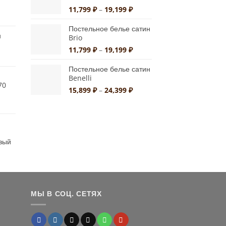
10,790 ₽
Диапазон
11,799
₽
–
19,199
₽
альная
екущая
цен:
на:
11,799 ₽
Постельное белье сатин
н
а
,550 ₽.
Brio
–
19,199 ₽
Диапазон
11,799
₽
–
19,199
₽
иапазон
цен:
ен:
11,799 ₽
Постельное белье сатин
0,890 ₽
Benelli
–
70
19,199 ₽
Диапазон
15,899
₽
–
24,399
₽
5,840 ₽
цен:
альная
кущая
15,899 ₽
а:
–
а
75 ₽.
24,399 ₽
вый
альная
екущая
на:
а
,900 ₽.
МЫ В СОЦ. СЕТЯХ