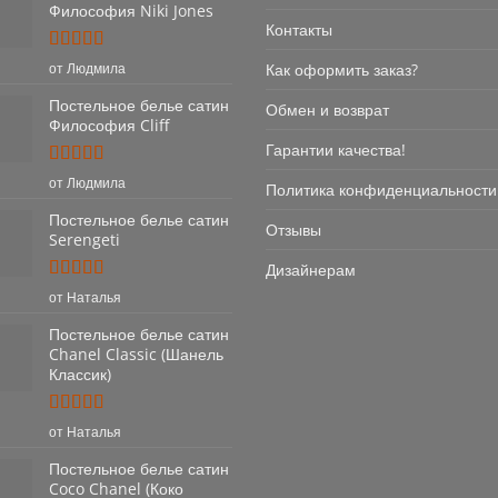
Философия Niki Jones
Контакты
Оценка
5
Как оформить заказ?
от Людмила
из 5
Постельное белье сатин
Обмен и возврат
Философия Cliff
Гарантии качества!
Оценка
5
от Людмила
Политика конфиденциальности
из 5
Постельное белье сатин
Отзывы
Serengeti
Дизайнерам
Оценка
5
от Наталья
из 5
Постельное белье сатин
Chanel Classic (Шанель
Классик)
Оценка
5
от Наталья
из 5
Постельное белье сатин
Coco Chanel (Коко