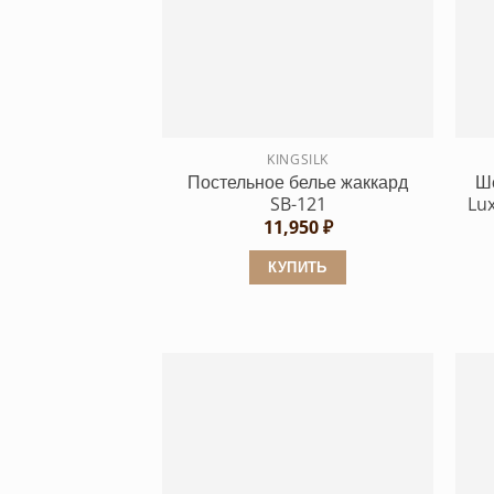
вариаций.
Опции
можно
выбрать
на
странице
KINGSILK
Постельное белье жаккард
Ше
товара.
SB-121
Lu
11,950
₽
КУПИТЬ
Этот
товар
имеет
несколько
вариаций.
Опции
можно
выбрать