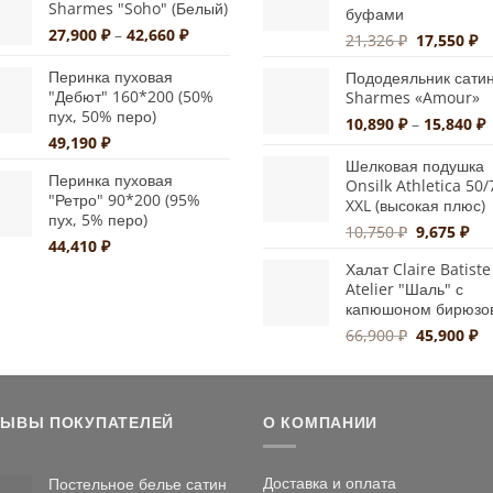
Sharmes "Soho" (Белый)
2,129 ₽.
буфами
товара.
Диапазон
27,900
₽
–
42,660
₽
Первонач
Т
21,326
₽
17,550
₽
цен:
цена
це
27,900 ₽
Перинка пуховая
Пододеяльник сати
составлял
17
"Дебют" 160*200 (50%
–
Sharmes «Amour»
21,326 ₽.
пух, 50% перо)
42,660 ₽
Д
10,890
₽
–
15,840
₽
49,190
₽
ц
1
Шелковая подушка
Перинка пуховая
Onsilk Athletica 50/
–
"Ретро" 90*200 (95%
XXL (высокая плюс)
1
пух, 5% перо)
Первонач
Те
10,750
₽
9,675
₽
44,410
₽
цена
цен
Халат Claire Batiste
составлял
9,6
Atelier "Шаль" с
10,750 ₽.
капюшоном бирюзо
Первонач
Т
66,900
₽
45,900
₽
цена
це
составлял
45
66,900 ₽.
ЗЫВЫ ПОКУПАТЕЛЕЙ
О КОМПАНИИ
Доставка и оплата
Постельное белье сатин