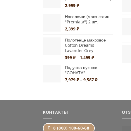
1,499 ₽
2,999
₽
Наволочки (мако-сатин
"Premiata") 2 шт.
2,399
₽
Полотенце махровое
Cotton Dreams
Lavander Grey
Диапазон
399
₽
–
1,499
₽
цен:
Подушка пуховая
399 ₽
"СОНАТА"
–
1,499 ₽
Диапазон
7,979
₽
–
9,587
₽
цен:
7,979 ₽
–
9,587 ₽
КОНТАКТЫ
ОТ
8 (800) 100-60-68