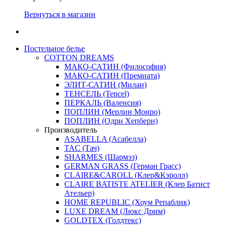
Вернуться в магазин
Постельное белье
COTTON DREAMS
МАКО-САТИН (Философия)
МАКО-САТИН (Премиата)
ЭЛИТ-САТИН (Милан)
ТЕНСЕЛЬ (Tencel)
ПЕРКАЛЬ (Валенсия)
ПОПЛИН (Мерлин Монро)
ПОПЛИН (Одри Хепберн)
Производитель
ASABELLA (Асабелла)
TAC (Тач)
SHARMES (Шармэз)
GERMAN GRASS (Герман Грасс)
CLAIRE&CAROLL (Клер&Кэролл)
CLAIRE BATISTE ATELIER (Клер Батист
Ательер)
HOME REPUBLIC (Хоум Репаблик)
LUXE DREAM (Люкс Дрим)
GOLDTEX (Голдтекс)