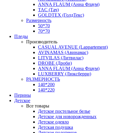
ANNA FLAUM (Анна Флаум)
TAC (Тач)
GOLDTEX (ГолдТекс)
Размерность
50*70
70*70
Пледы
Производитель
CASUAL AVENUE (Lappartement)
AVINAMAS (Авинамас)
LITVILAS (Литвилас)
DROBE (Дроби)
ANNA FLAUM (Анна Флаум)
LUXBERRY (Люксберри)
РАЗМЕРНОСТЬ
140*200
140*220
Перины
Детское
Все товары
Детское постельное белье
Детское для новорожденных
Детское одеяло
Детская подушка
Детское полотенце