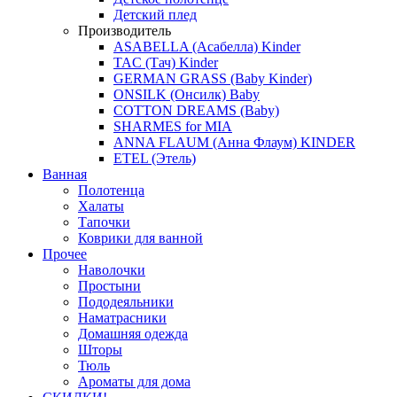
Детский плед
Производитель
ASABELLA (Асабелла) Kinder
TAC (Тач) Kinder
GERMAN GRASS (Baby Kinder)
ONSILK (Онсилк) Baby
COTTON DREAMS (Baby)
SHARMES for MIA
ANNA FLAUM (Анна Флаум) KINDER
ETEL (Этель)
Ванная
Полотенца
Халаты
Тапочки
Коврики для ванной
Прочее
Наволочки
Простыни
Пододеяльники
Наматрасники
Домашняя одежда
Шторы
Тюль
Ароматы для дома