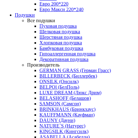
Евро 200*220
Евро Макси 220*240
Подушки
Все подушки
Пуховая подушка
Шелковая подушка
Шерстяная подушка
Хлопковая подушка
Бамбуковая подушка
Гипоаллергенная подушка
Декоративная подушка
Производитель
GERMAN GRASS (Герман Грасс)
BILLERBECK (Биллербек)
ONSILK (Онсилк)
BELPOl (БелПоль)
LUXE DREAM (Люкс Дрим)
BELASHOFF (Белашов)
SAMSON (Самсон)
BRINKHAUS (Бринкхаус)
KAUFFMANN (Кауфман)
DAUNY (Дауни)
NATURE`S (Натурес)
KINGSILK (Кингсилк)
ASABELLA (Асабелла)