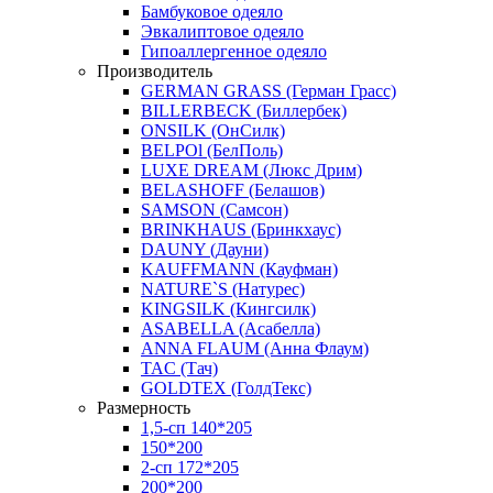
Бамбуковое одеяло
Эвкалиптовое одеяло
Гипоаллергенное одеяло
Производитель
GERMAN GRASS (Герман Грасс)
BILLERBECK (Биллербек)
ONSILK (ОнСилк)
BELPOl (БелПоль)
LUXE DREAM (Люкс Дрим)
BELASHOFF (Белашов)
SAMSON (Самсон)
BRINKHAUS (Бринкхаус)
DAUNY (Дауни)
KAUFFMANN (Кауфман)
NATURE`S (Натурес)
KINGSILK (Кингсилк)
ASABELLA (Асабелла)
ANNA FLAUM (Анна Флаум)
TAC (Тач)
GOLDTEX (ГолдТекс)
Размерность
1,5-сп 140*205
150*200
2-сп 172*205
200*200