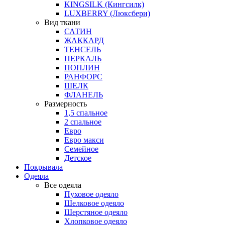
KINGSILK (Кингсилк)
LUXBERRY (Люксбери)
Вид ткани
САТИН
ЖАККАРД
ТЕНСЕЛЬ
ПЕРКАЛЬ
ПОПЛИН
РАНФОРС
ШЕЛК
ФЛАНЕЛЬ
Размерность
1,5 спальное
2 спальное
Евро
Евро макси
Семейное
Детское
Покрывала
Одеяла
Все одеяла
Пуховое одеяло
Шелковое одеяло
Шерстяное одеяло
Хлопковое одеяло