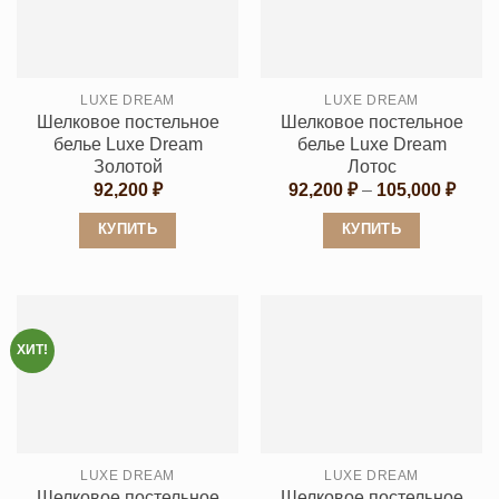
Опции
Опции
можно
можно
выбрать
выбрать
LUXE DREAM
LUXE DREAM
на
на
Шелковое постельное
Шелковое постельное
странице
странице
белье Luxe Dream
белье Luxe Dream
товара.
товара.
Золотой
Лотос
Диап
92,200
₽
92,200
₽
–
105,000
₽
цен:
92,20
КУПИТЬ
КУПИТЬ
–
105,0
Этот
Этот
товар
товар
имеет
имеет
несколько
несколько
ХИТ!
вариаций.
вариаций.
Опции
Опции
можно
можно
выбрать
выбрать
LUXE DREAM
LUXE DREAM
на
на
Шелковое постельное
Шелковое постельное