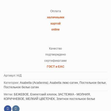
Оплата
наличными
картой
online
Качество
подтверждено
сертификатами
ГОСТ и ЕАС
Артикул:
Н/Д
Категории:
Asabella (Асабелла)
,
Asabella люкс-сатин
,
Постельное белье
,
Постельное белье сатин
Метки:
БЕЖЕВОЕ
,
Египетский хлопок
,
ЗАСТЕЖКА - МОЛНИЯ
,
КОРИЧНЕВОЕ
,
МЕЛКИЙ ЦВЕТОЧЕК
,
Элитное постельное белье