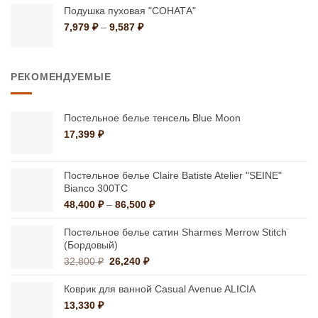
–
Подушка пуховая "СОНАТА"
1,499 ₽
Диапазон
7,979
₽
–
9,587
₽
цен:
7,979 ₽
–
РЕКОМЕНДУЕМЫЕ
9,587 ₽
Постельное белье тенсель Blue Moon
17,399
₽
Постельное белье Claire Batiste Atelier "SEINE"
Bianco 300ТС
Диапазон
48,400
₽
–
86,500
₽
цен:
48,400 ₽
Постельное белье сатин Sharmes Merrow Stitch
–
(Бордовый)
86,500 ₽
Первоначальная
Текущая
32,800
₽
26,240
₽
цена
цена:
составляла
26,240 ₽.
Коврик для ванной Casual Avenue ALICIA
32,800 ₽.
13,330
₽