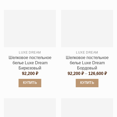
105,0
Этот
товар
товар
имеет
имеет
несколько
несколько
вариаций.
вариаций.
Опции
Опции
можно
можно
выбрать
выбрать
на
LUXE DREAM
LUXE DREAM
на
странице
Шелковое постельное
Шелковое постельное
странице
товара.
белье Luxe Dream
белье Luxe Dream
товара.
Бирюзовый
Бордовый
Диап
92,200
₽
92,200
₽
–
126,600
₽
цен:
92,20
КУПИТЬ
КУПИТЬ
–
126,6
Этот
Этот
товар
товар
имеет
имеет
несколько
несколько
вариаций.
вариаций.