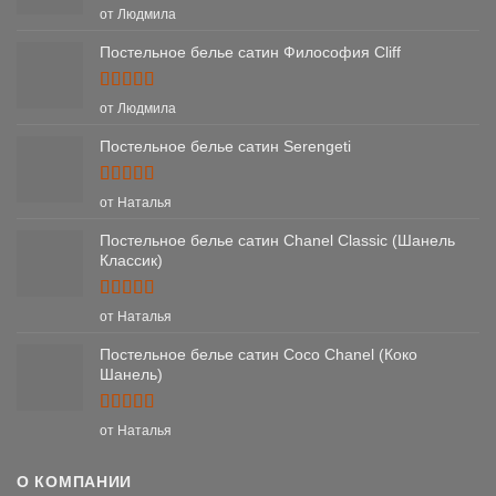
Оценка
5
от Людмила
из 5
Постельное белье сатин Философия Cliff
Оценка
5
от Людмила
из 5
Постельное белье сатин Serengeti
Оценка
5
от Наталья
из 5
Постельное белье сатин Chanel Classic (Шанель
Классик)
Оценка
5
от Наталья
из 5
Постельное белье сатин Coco Chanel (Коко
Шанель)
Оценка
5
от Наталья
из 5
О КОМПАНИИ