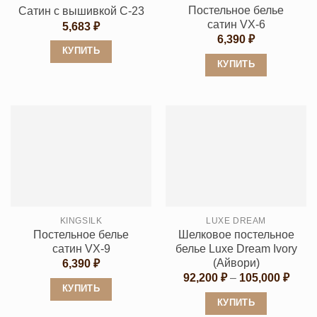
Постельное белье
Сатин с вышивкой C-23
сатин VX-6
5,683
₽
6,390
₽
КУПИТЬ
КУПИТЬ
Этот
Этот
товар
товар
имеет
имеет
несколько
несколько
вариаций.
вариаций.
Опции
Опции
можно
можно
выбрать
выбрать
на
KINGSILK
LUXE DREAM
на
странице
Постельное белье
Шелковое постельное
странице
товара.
сатин VX-9
белье Luxe Dream Ivory
товара.
(Айвори)
6,390
₽
Диап
92,200
₽
–
105,000
₽
цен:
КУПИТЬ
92,20
КУПИТЬ
Этот
–