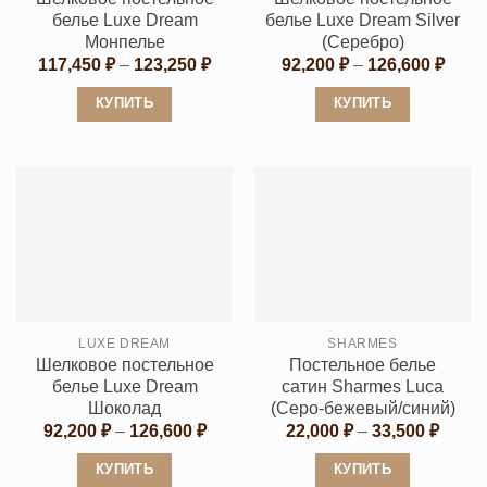
странице
странице
белье Luxe Dream
белье Luxe Dream Silver
товара.
товара.
Монпелье
(Серебро)
Диапазон
Диап
117,450
₽
–
123,250
₽
92,200
₽
–
126,600
₽
цен:
цен:
117,450 ₽
92,20
КУПИТЬ
КУПИТЬ
–
–
123,250 ₽
126,6
Этот
Этот
товар
товар
имеет
имеет
несколько
несколько
вариаций.
вариаций.
Опции
Опции
можно
можно
выбрать
выбрать
LUXE DREAM
SHARMES
на
на
Шелковое постельное
Постельное белье
странице
странице
белье Luxe Dream
сатин Sharmes Luca
товара.
товара.
Шоколад
(Cеро-бежевый/синий)
Диапазон
Диапа
92,200
₽
–
126,600
₽
22,000
₽
–
33,500
₽
цен:
цен:
92,200 ₽
22,00
КУПИТЬ
КУПИТЬ
–
–