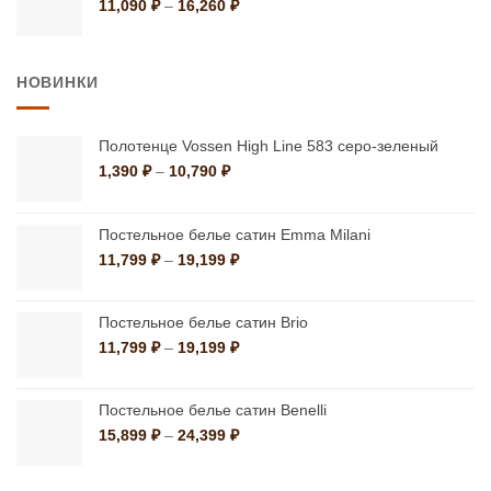
Диапазон
11,090
₽
–
16,260
₽
цен:
11,090 ₽
–
НОВИНКИ
16,260 ₽
Полотенце Vossen High Line 583 серо-зеленый
Диапазон
1,390
₽
–
10,790
₽
цен:
1,390 ₽
–
Постельное белье сатин Emma Milani
10,790 ₽
Диапазон
11,799
₽
–
19,199
₽
цен:
11,799 ₽
–
Постельное белье сатин Brio
19,199 ₽
Диапазон
11,799
₽
–
19,199
₽
цен:
11,799 ₽
–
Постельное белье сатин Benelli
19,199 ₽
Диапазон
15,899
₽
–
24,399
₽
цен:
15,899 ₽