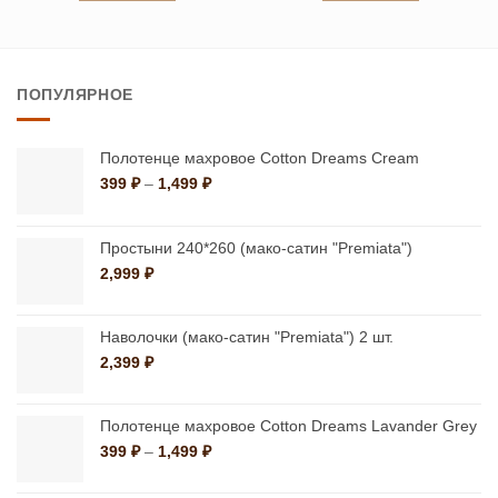
126,600 ₽
33,50
Этот
Этот
товар
товар
имеет
имеет
ПОПУЛЯРНОЕ
несколько
несколько
вариаций.
вариаций.
Опции
Опции
Полотенце махровое Cotton Dreams Cream
можно
можно
Диапазон
399
₽
–
1,499
₽
цен:
выбрать
выбрать
399 ₽
на
на
–
Простыни 240*260 (мако-сатин "Premiata")
странице
странице
1,499 ₽
2,999
₽
товара.
товара.
Наволочки (мако-сатин "Premiata") 2 шт.
2,399
₽
Полотенце махровое Cotton Dreams Lavander Grey
Диапазон
399
₽
–
1,499
₽
цен:
399 ₽