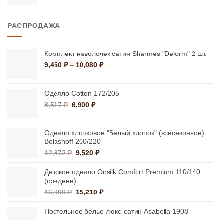
РАСПРОДАЖА
Комплект наволочек сатин Sharmes "Delorm" 2 шт.
Диапазон
9,450
₽
–
10,080
₽
цен:
9,450 ₽
–
Одеяло Cotton 172/205
10,080 ₽
Первоначальная
Текущая
8,517
₽
6,900
₽
цена
цена:
составляла
6,900 ₽.
8,517 ₽.
Одеяло хлопковое "Белый хлопок" (всесезонное)
Belashoff 200/220
Первоначальная
Текущая
12,872
₽
9,520
₽
цена
цена:
составляла
9,520 ₽.
Детское одеяло Onsilk Comfort Premium 110/140
12,872 ₽.
(среднее)
Первоначальная
Текущая
16,900
₽
15,210
₽
цена
цена:
составляла
15,210 ₽.
Постельное белье люкс-сатин Asabella 1908
16,900 ₽.