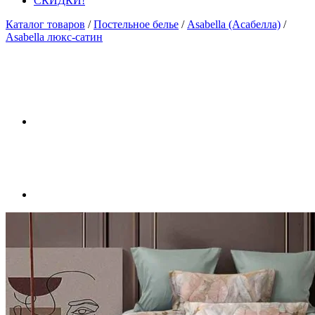
СКИДКИ!
Каталог товаров
/
Постельное белье
/
Asabella (Асабелла)
/
Asabella люкс-сатин