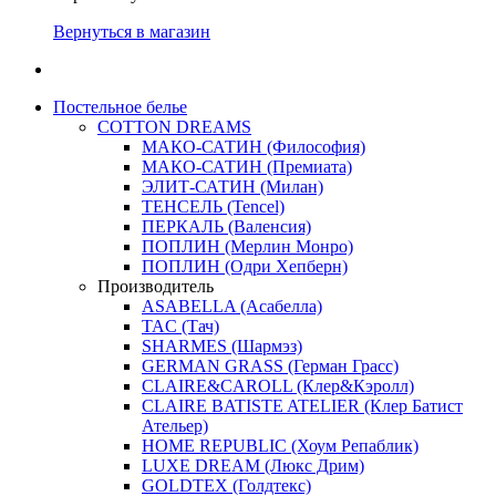
Вернуться в магазин
Постельное белье
COTTON DREAMS
МАКО-САТИН (Философия)
МАКО-САТИН (Премиата)
ЭЛИТ-САТИН (Милан)
ТЕНСЕЛЬ (Tencel)
ПЕРКАЛЬ (Валенсия)
ПОПЛИН (Мерлин Монро)
ПОПЛИН (Одри Хепберн)
Производитель
ASABELLA (Асабелла)
TAC (Тач)
SHARMES (Шармэз)
GERMAN GRASS (Герман Грасс)
CLAIRE&CAROLL (Клер&Кэролл)
CLAIRE BATISTE ATELIER (Клер Батист
Ательер)
HOME REPUBLIC (Хоум Репаблик)
LUXE DREAM (Люкс Дрим)
GOLDTEX (Голдтекс)