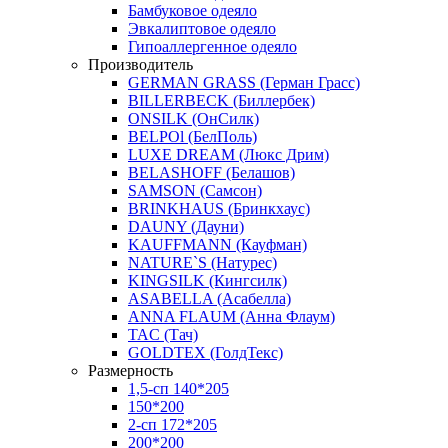
Бамбуковое одеяло
Эвкалиптовое одеяло
Гипоаллергенное одеяло
Производитель
GERMAN GRASS (Герман Грасс)
BILLERBECK (Биллербек)
ONSILK (ОнСилк)
BELPOl (БелПоль)
LUXE DREAM (Люкс Дрим)
BELASHOFF (Белашов)
SAMSON (Самсон)
BRINKHAUS (Бринкхаус)
DAUNY (Дауни)
KAUFFMANN (Кауфман)
NATURE`S (Натурес)
KINGSILK (Кингсилк)
ASABELLA (Асабелла)
ANNA FLAUM (Анна Флаум)
TAC (Тач)
GOLDTEX (ГолдТекс)
Размерность
1,5-сп 140*205
150*200
2-сп 172*205
200*200