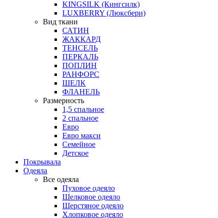
KINGSILK (Кингсилк)
LUXBERRY (Люксбери)
Вид ткани
САТИН
ЖАККАРД
ТЕНСЕЛЬ
ПЕРКАЛЬ
ПОПЛИН
РАНФОРС
ШЕЛК
ФЛАНЕЛЬ
Размерность
1,5 спальное
2 спальное
Евро
Евро макси
Семейное
Детское
Покрывала
Одеяла
Все одеяла
Пуховое одеяло
Шелковое одеяло
Шерстяное одеяло
Хлопковое одеяло