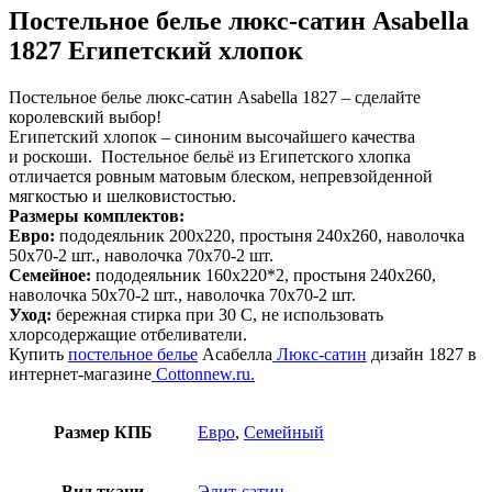
Постельное белье люкс-сатин Asabella
1827 Египетский хлопок
Постельное белье люкс-сатин Asabella 1827 – сделайте
королевский выбор!
Египетский хлопок – синоним высочайшего качества
и роскоши. Постельное бельё из Египетского хлопка
отличается ровным матовым блеском, непревзойденной
мягкостью и шелковистостью.
Размеры комплектов:
Евро:
пододеяльник 200х220, простыня 240х260, наволочка
50х70-2 шт., наволочка 70х70-2 шт.
Семейное:
пододеяльник 160х220*2, простыня 240х260,
наволочка 50х70-2 шт., наволочка 70х70-2 шт.
Уход:
бережная стирка при 30 С, не использовать
хлорсодержащие отбеливатели.
Купить
постельное белье
Асабелла
Люкс-сатин
дизайн 1827
в
интернет-магазине
Cottonnew.ru.
Размер КПБ
Евро
,
Семейный
Вид ткани
Элит-сатин