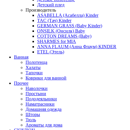
Детский плед
Производитель
ASABELLA (Асабелла) Kinder
TAC (Тач) Kinder
GERMAN GRASS (Baby Kinder)
ONSILK (Онсилк) Baby
COTTON DREAMS (Baby)
SHARMES for MIA
ANNA FLAUM (Анна Флаум) KINDER
ETEL (Этель)
Ванная
Полотенца
Халаты
Тапочки
Коврики для ванной
Прочее
Наволочки
Простыни
Пододеяльники
Наматрасники
Домашняя одежда
Шторы
Тюль
Ароматы для дома