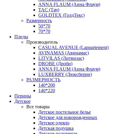
ANNA FLAUM (Анна Флаум)
TAC (Тач)
GOLDTEX (ГолдТекс)
Размерность
50*70
70*70
Пледы
Производитель
CASUAL AVENUE (Lappartement)
AVINAMAS (Авинамас)
LITVILAS (Литвилас)
DROBE (Дроби)
ANNA FLAUM (Анна Флаум)
LUXBERRY (Люксберри)
РАЗМЕРНОСТЬ
140*200
140*220
Перины
Детское
Все товары
Детское постельное белье
Детское для новорожденных
Детское одеяло
Детская подушка
Детское полотенце