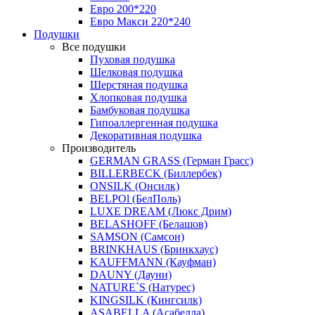
Евро 200*220
Евро Макси 220*240
Подушки
Все подушки
Пуховая подушка
Шелковая подушка
Шерстяная подушка
Хлопковая подушка
Бамбуковая подушка
Гипоаллергенная подушка
Декоративная подушка
Производитель
GERMAN GRASS (Герман Грасс)
BILLERBECK (Биллербек)
ONSILK (Онсилк)
BELPOl (БелПоль)
LUXE DREAM (Люкс Дрим)
BELASHOFF (Белашов)
SAMSON (Самсон)
BRINKHAUS (Бринкхаус)
KAUFFMANN (Кауфман)
DAUNY (Дауни)
NATURE`S (Натурес)
KINGSILK (Кингсилк)
ASABELLA (Асабелла)