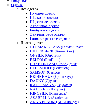
Покрывала
Одеяла
Все одеяла
Пуховое одеяло
Шелковое одеяло
Шерстяное одеяло
Хлопковое одеяло
Бамбуковое одеяло
Эвкалиптовое одеяло
Гипоаллергенное одеяло
Производитель
GERMAN GRASS (Герман Грасс)
BILLERBECK (Биллербек)
ONSILK (ОнСилк)
BELPOl (БелПоль)
LUXE DREAM (Люкс Дрим)
BELASHOFF (Белашов)
SAMSON (Самсон)
BRINKHAUS (Бринкхаус)
DAUNY (Дауни)
KAUFFMANN (Кауфман)
NATURE`S (Натурес)
KINGSILK (Кингсилк)
ASABELLA (Асабелла)
ANNA FLAUM (Анна Флаум)