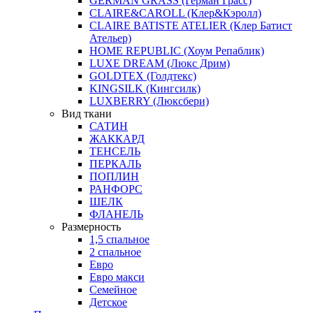
GERMAN GRASS (Герман Грасс)
CLAIRE&CAROLL (Клер&Кэролл)
CLAIRE BATISTE ATELIER (Клер Батист
Ательер)
HOME REPUBLIC (Хоум Репаблик)
LUXE DREAM (Люкс Дрим)
GOLDTEX (Голдтекс)
KINGSILK (Кингсилк)
LUXBERRY (Люксбери)
Вид ткани
САТИН
ЖАККАРД
ТЕНСЕЛЬ
ПЕРКАЛЬ
ПОПЛИН
РАНФОРС
ШЕЛК
ФЛАНЕЛЬ
Размерность
1,5 спальное
2 спальное
Евро
Евро макси
Семейное
Детское