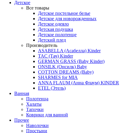
Детское
Все товары
Детское постельное белье
Детское для новорожденных
Детское одеяло
Детская подушка
Детское полотенце
Детский плед
Производитель
ASABELLA (Асабелла) Kinder
TAC (Тач) Kinder
GERMAN GRASS (Baby Kinder)
ONSILK (Онсилк) Baby
COTTON DREAMS (Baby)
SHARMES for MIA
ANNA FLAUM (Анна Флаум) KINDER
ETEL (Этель)
Ванная
Полотенца
Халаты
Тапочки
Коврики для ванной
Прочее
Наволочки
Простыни