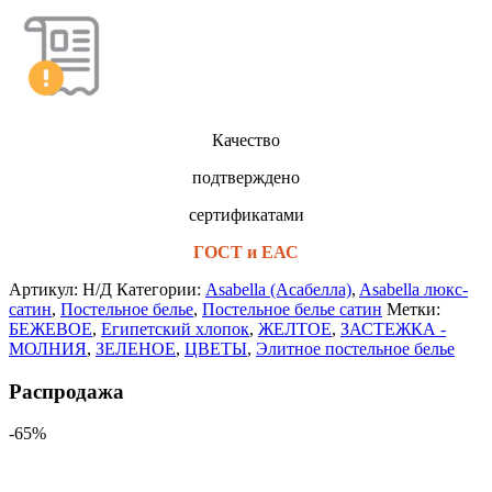
Качество
подтверждено
сертификатами
ГОСТ и ЕАС
Артикул:
Н/Д
Категории:
Asabella (Асабелла)
,
Asabella люкс-
сатин
,
Постельное белье
,
Постельное белье сатин
Метки:
БЕЖЕВОЕ
,
Египетский хлопок
,
ЖЕЛТОЕ
,
ЗАСТЕЖКА -
МОЛНИЯ
,
ЗЕЛЕНОЕ
,
ЦВЕТЫ
,
Элитное постельное белье
Распродажа
-65%