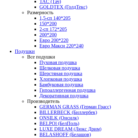
TAC (Тач)
GOLDTEX (ГолдТекс)
Размерность
1,5-сп 140*205
150*200
2-сп 172*205
200*200
Евро 200*220
Евро Макси 220*240
Подушки
Все подушки
Пуховая подушка
Шелковая подушка
Шерстяная подушка
Хлопковая подушка
Бамбуковая подушка
Гипоаллергенная подушка
Декоративная подушка
Производитель
GERMAN GRASS (Герман Грасс)
BILLERBECK (Биллербек)
ONSILK (Онсилк)
BELPOl (БелПоль)
LUXE DREAM (Люкс Дрим)
BELASHOFF (Белашов)