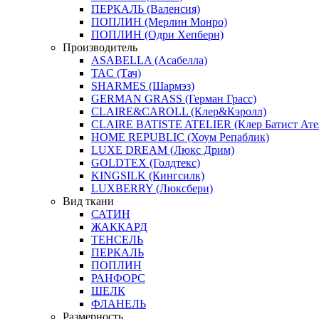
ПЕРКАЛЬ (Валенсия)
ПОПЛИН (Мерлин Монро)
ПОПЛИН (Одри Хепберн)
Производитель
ASABELLA (Асабелла)
TAC (Тач)
SHARMES (Шармэз)
GERMAN GRASS (Герман Грасс)
CLAIRE&CAROLL (Клер&Кэролл)
CLAIRE BATISTE ATELIER (Клер Батист Ате
HOME REPUBLIC (Хоум Репаблик)
LUXE DREAM (Люкс Дрим)
GOLDTEX (Голдтекс)
KINGSILK (Кингсилк)
LUXBERRY (Люксбери)
Вид ткани
САТИН
ЖАККАРД
ТЕНСЕЛЬ
ПЕРКАЛЬ
ПОПЛИН
РАНФОРС
ШЕЛК
ФЛАНЕЛЬ
Размерность