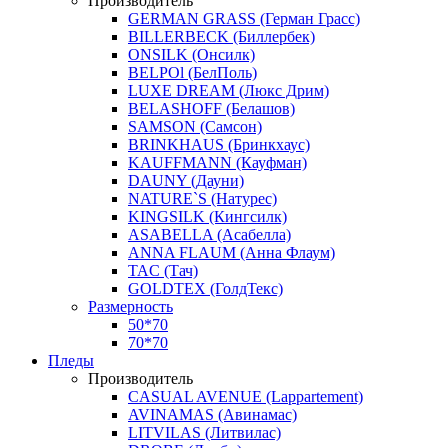
Производитель
GERMAN GRASS (Герман Грасс)
BILLERBECK (Биллербек)
ONSILK (Онсилк)
BELPOl (БелПоль)
LUXE DREAM (Люкс Дрим)
BELASHOFF (Белашов)
SAMSON (Самсон)
BRINKHAUS (Бринкхаус)
KAUFFMANN (Кауфман)
DAUNY (Дауни)
NATURE`S (Натурес)
KINGSILK (Кингсилк)
ASABELLA (Асабелла)
ANNA FLAUM (Анна Флаум)
TAC (Тач)
GOLDTEX (ГолдТекс)
Размерность
50*70
70*70
Пледы
Производитель
CASUAL AVENUE (Lappartement)
AVINAMAS (Авинамас)
LITVILAS (Литвилас)