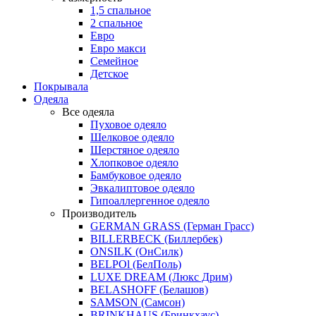
1,5 спальное
2 спальное
Евро
Евро макси
Семейное
Детское
Покрывала
Одеяла
Все одеяла
Пуховое одеяло
Шелковое одеяло
Шерстяное одеяло
Хлопковое одеяло
Бамбуковое одеяло
Эвкалиптовое одеяло
Гипоаллергенное одеяло
Производитель
GERMAN GRASS (Герман Грасс)
BILLERBECK (Биллербек)
ONSILK (ОнСилк)
BELPOl (БелПоль)
LUXE DREAM (Люкс Дрим)
BELASHOFF (Белашов)
SAMSON (Самсон)
BRINKHAUS (Бринкхаус)