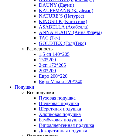
DAUNY (Дауни)
KAUFFMANN (Кауфман)
NATURE`S (Натурес)
KINGSILK (Кингсилк)
ASABELLA (Асабелла)
ANNA FLAUM (Анна Флаум)
TAC (Тач)
GOLDTEX (ГолдТекс)
Размерность
1,5-сп 140*205
150*200
2-сп 172*205
200*200
Евро 200*220
Евро Макси 220*240
Подушки
Все подушки
Пуховая подушка
Шелковая подушка
Шерстяная подушка
Хлопковая подушка
Бамбуковая подушка
Гипоаллергенная подушка
Декоративная подушка