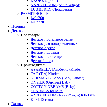
DROBE (Дроби)
ANNA FLAUM (Анна Флаум)
LUXBERRY (Люксберри)
РАЗМЕРНОСТЬ
140*200
140*220
Перины
Детское
Все товары
Детское постельное белье
Детское для новорожденных
Детское одеяло
Детская подушка
Детское полотенце
Детский плед
Производитель
ASABELLA (Асабелла) Kinder
TAC (Тач) Kinder
GERMAN GRASS (Baby Kinder)
ONSILK (Онсилк) Baby
COTTON DREAMS (Baby)
SHARMES for MIA
ANNA FLAUM (Анна Флаум) KINDER
ETEL (Этель)
Ванная