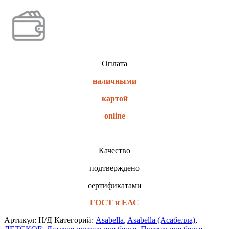
Оплата
наличными
картой
online
Качество
подтверждено
сертификатами
ГОСТ и ЕАС
Артикул:
Н/Д
Категорий:
Asabella
,
Asabella (Асабелла)
,