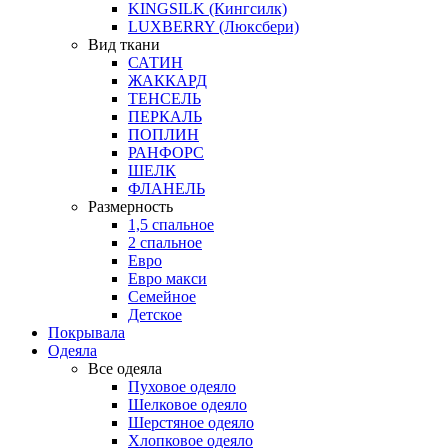
KINGSILK (Кингсилк)
LUXBERRY (Люксбери)
Вид ткани
САТИН
ЖАККАРД
ТЕНСЕЛЬ
ПЕРКАЛЬ
ПОПЛИН
РАНФОРС
ШЕЛК
ФЛАНЕЛЬ
Размерность
1,5 спальное
2 спальное
Евро
Евро макси
Семейное
Детское
Покрывала
Одеяла
Все одеяла
Пуховое одеяло
Шелковое одеяло
Шерстяное одеяло
Хлопковое одеяло