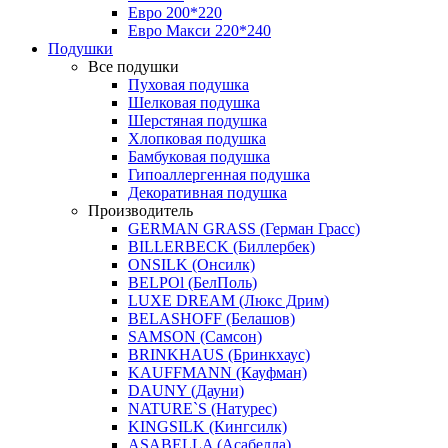
Евро 200*220
Евро Макси 220*240
Подушки
Все подушки
Пуховая подушка
Шелковая подушка
Шерстяная подушка
Хлопковая подушка
Бамбуковая подушка
Гипоаллергенная подушка
Декоративная подушка
Производитель
GERMAN GRASS (Герман Грасс)
BILLERBECK (Биллербек)
ONSILK (Онсилк)
BELPOl (БелПоль)
LUXE DREAM (Люкс Дрим)
BELASHOFF (Белашов)
SAMSON (Самсон)
BRINKHAUS (Бринкхаус)
KAUFFMANN (Кауфман)
DAUNY (Дауни)
NATURE`S (Натурес)
KINGSILK (Кингсилк)
ASABELLA (Асабелла)