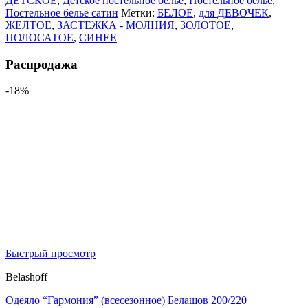
ДЕТСКОЕ
,
Детское постельное белье
,
Постельное белье
,
Постельное белье сатин
Метки:
БЕЛОЕ
,
для ДЕВОЧЕК
,
ЖЕЛТОЕ
,
ЗАСТЕЖКА - МОЛНИЯ
,
ЗОЛОТОЕ
,
ПОЛОСАТОЕ
,
СИНЕЕ
Распродажа
-18%
Быстрый просмотр
Belashoff
Одеяло “Гармония” (всесезонное) Белашов 200/220