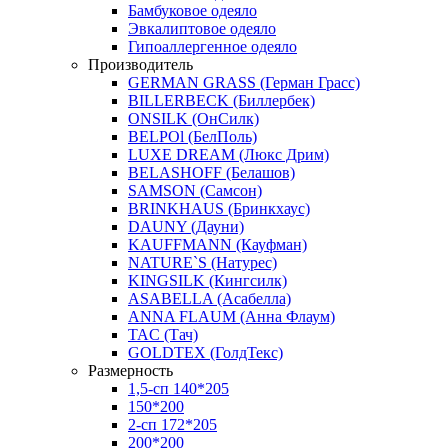
Бамбуковое одеяло
Эвкалиптовое одеяло
Гипоаллергенное одеяло
Производитель
GERMAN GRASS (Герман Грасс)
BILLERBECK (Биллербек)
ONSILK (ОнСилк)
BELPOl (БелПоль)
LUXE DREAM (Люкс Дрим)
BELASHOFF (Белашов)
SAMSON (Самсон)
BRINKHAUS (Бринкхаус)
DAUNY (Дауни)
KAUFFMANN (Кауфман)
NATURE`S (Натурес)
KINGSILK (Кингсилк)
ASABELLA (Асабелла)
ANNA FLAUM (Анна Флаум)
TAC (Тач)
GOLDTEX (ГолдТекс)
Размерность
1,5-сп 140*205
150*200
2-сп 172*205
200*200