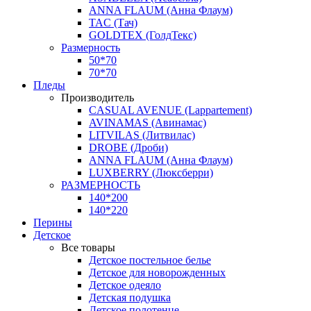
ANNA FLAUM (Анна Флаум)
TAC (Тач)
GOLDTEX (ГолдТекс)
Размерность
50*70
70*70
Пледы
Производитель
CASUAL AVENUE (Lappartement)
AVINAMAS (Авинамас)
LITVILAS (Литвилас)
DROBE (Дроби)
ANNA FLAUM (Анна Флаум)
LUXBERRY (Люксберри)
РАЗМЕРНОСТЬ
140*200
140*220
Перины
Детское
Все товары
Детское постельное белье
Детское для новорожденных
Детское одеяло
Детская подушка
Детское полотенце