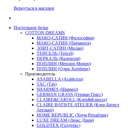
Вернуться в магазин
Постельное белье
COTTON DREAMS
МАКО-САТИН (Философия)
МАКО-САТИН (Премиата)
ЭЛИТ-САТИН (Милан)
ТЕНСЕЛЬ (Tencel)
ПЕРКАЛЬ (Валенсия)
ПОПЛИН (Мерлин Монро)
ПОПЛИН (Одри Хепберн)
Производитель
ASABELLA (Асабелла)
TAC (Тач)
SHARMES (Шармэз)
GERMAN GRASS (Герман Грасс)
CLAIRE&CAROLL (Клер&Кэролл)
CLAIRE BATISTE ATELIER (Клер Батист
Ательер)
HOME REPUBLIC (Хоум Репаблик)
LUXE DREAM (Люкс Дрим)
GOLDTEX (Голдтекс)