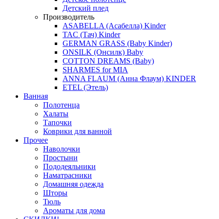
Детский плед
Производитель
ASABELLA (Асабелла) Kinder
TAC (Тач) Kinder
GERMAN GRASS (Baby Kinder)
ONSILK (Онсилк) Baby
COTTON DREAMS (Baby)
SHARMES for MIA
ANNA FLAUM (Анна Флаум) KINDER
ETEL (Этель)
Ванная
Полотенца
Халаты
Тапочки
Коврики для ванной
Прочее
Наволочки
Простыни
Пододеяльники
Наматрасники
Домашняя одежда
Шторы
Тюль
Ароматы для дома