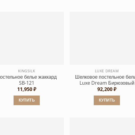
Этот
товар
товар
имеет
имеет
несколько
несколько
вариаций.
вариаций.
Опции
Опции
можно
можно
выбрать
выбрать
на
на
странице
странице
KINGSILK
LUXE DREAM
товара.
остельное белье жаккард
Шелковое постельное бел
товара.
SB-121
Luxe Dream Бирюзовый
11,950
₽
92,200
₽
КУПИТЬ
КУПИТЬ
Этот
Этот
товар
товар
имеет
имеет
несколько
несколько