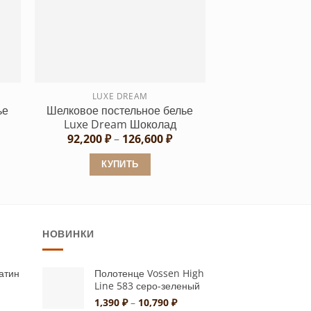
вариаций.
Опции
можно
выбрать
на
странице
LUXE DREAM
ье
Шелковое постельное белье
товара.
Luxe Dream Шоколад
апазон
Диапазон
92,200
₽
–
126,600
₽
н:
цен:
,550 ₽
92,200 ₽
КУПИТЬ
–
6,600 ₽
126,600 ₽
Этот
товар
имеет
НОВИНКИ
несколько
вариаций.
Опции
атин
Полотенце Vossen High
Line 583 серо-зеленый
можно
иапазон
Диапазон
1,390
₽
–
10,790
₽
выбрать