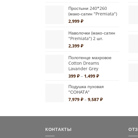
цен:
на
399 ₽
Простыни 240*260
странице
–
(мако-сатин "Premiata")
1,499 ₽
товара.
2,999
₽
Наволочки (мако-сатин
"Premiata") 2 шт.
2,399
₽
Полотенце махровое
Cotton Dreams
Lavander Grey
Диапазон
399
₽
–
1,499
₽
цен:
Подушка пуховая
399 ₽
"СОНАТА"
–
1,499 ₽
Диапазон
7,979
₽
–
9,587
₽
цен:
7,979 ₽
–
9,587 ₽
КОНТАКТЫ
ОТ