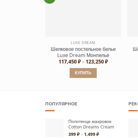
вариаций.
Опции
можно
выбрать
на
странице
LUXE DREAM
Шелковое постельное белье
Ше
товара.
Luxe Dream Монпелье
Диапазон
117,450
₽
–
123,250
₽
цен:
117,450 ₽
КУПИТЬ
–
123,250 ₽
Этот
товар
имеет
ПОПУЛЯРНОЕ
РЕ
несколько
вариаций.
Опции
Полотенце махровое
Cotton Dreams Cream
можно
Диапазон
399
₽
–
1,499
₽
выбрать