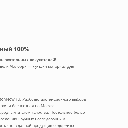
ьный 100%
зыскательных покупателей!
% шёлк Малбери — лучший материал для
tonNew.ru. Удобство дистанционного выбора
трая и бесплатная по Москве!
ародным знаком качества. Постельное белье
оведению научных исследований и
ает, что в данной продукции содержится