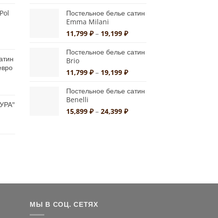
ен:
цен:
на
2,850 ₽
1,390 ₽
Pol
Постельное белье сатин
странице
–
Emma Milani
1,900 ₽
10,790 ₽
товара.
Диапазон
11,799
₽
–
19,199
₽
альная
екущая
цен:
на:
11,799 ₽
Постельное белье сатин
атин
а
,150 ₽.
Brio
–
евро
19,199 ₽
Диапазон
11,799
₽
–
19,199
₽
цен:
альная
екущая
11,799 ₽
Постельное белье сатин
на:
Benelli
–
АУРА"
а
,559 ₽.
19,199 ₽
Диапазон
15,899
₽
–
24,399
₽
апазон
цен:
н:
15,899 ₽
890 ₽
–
24,399 ₽
,956 ₽
льная
ущая
:
0 ₽.
МЫ В СОЦ. СЕТЯХ