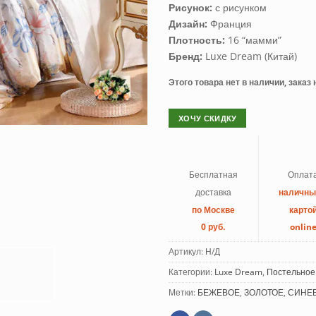
Рисунок:
с рисунком
Дизайн:
Франция
Плотность:
16 “мамми”
Бренд:
Luxe Dream (Китай)
Этого товара нет в наличии, заказ
ХОЧУ СКИДКУ
Бесплатная
Оплат
доставка
наличн
по Москве
карто
0 руб.
onlin
Артикул:
Н/Д
Категории:
Luxe Dream
,
Постельное
Метки:
БЕЖЕВОЕ
,
ЗОЛОТОЕ
,
СИНЕ