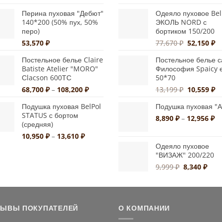
ц
на
на
1
Перина пуховая "Дебют"
Одеяло пуховое Bel
странице
странице
–
140*200 (50% пух, 50%
ЭКОЛЬ NORD с
перо)
бортиком 150/200
2
товара.
товара.
Первонач
Т
53,570
₽
77,670
₽
52,150
₽
цена
це
Постельное белье Claire
Постельное белье с
составлял
52
Batiste Atelier "MORO"
Философия Spaicy 
77,670 ₽.
Сlacson 600ТС
50*70
Диапазон
Первонач
Т
68,700
₽
–
108,200
₽
13,199
₽
10,559
₽
цен:
цена
це
Подушка пуховая BelPol
Подушка пуховая "
68,700 ₽
составлял
10
STATUS с бортом
–
13,199 ₽.
Ди
8,890
₽
–
12,956
₽
(средняя)
108,200 ₽
це
Диапазон
10,950
₽
–
13,610
₽
8,
цен:
Одеяло пуховое
–
10,950 ₽
"ВИЗАЖ" 200/220
12
–
Первонача
Тек
9,999
₽
8,340
₽
13,610 ₽
цена
цена
составляла
8,34
9,999 ₽.
ЗЫВЫ ПОКУПАТЕЛЕЙ
О КОМПАНИИ