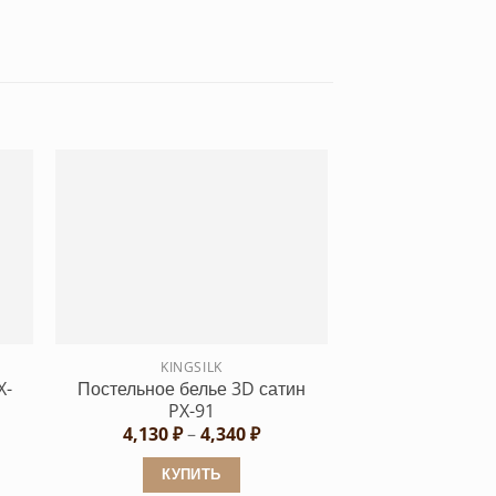
KINGSILK
X-
Постельное белье 3D сатин
PX-91
Диапазон
4,130
₽
–
4,340
₽
цен:
4,130 ₽
КУПИТЬ
–