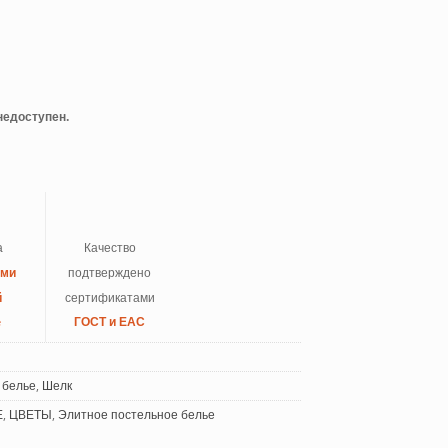
 недоступен.
а
Качество
ыми
подтверждено
й
сертификатами
e
ГОСТ и ЕАС
 белье
,
Шелк
Е
,
ЦВЕТЫ
,
Элитное постельное белье