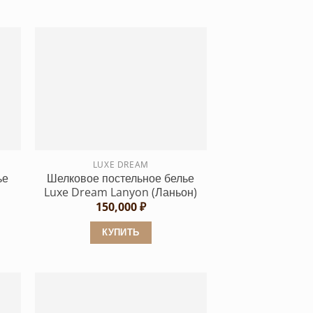
4,340 ₽
Этот
товар
имеет
несколько
вариаций.
Опции
можно
выбрать
на
странице
LUXE DREAM
ье
Шелковое постельное белье
товара.
Luxe Dream Lanyon (Ланьон)
150,000
₽
КУПИТЬ
Этот
товар
имеет
несколько