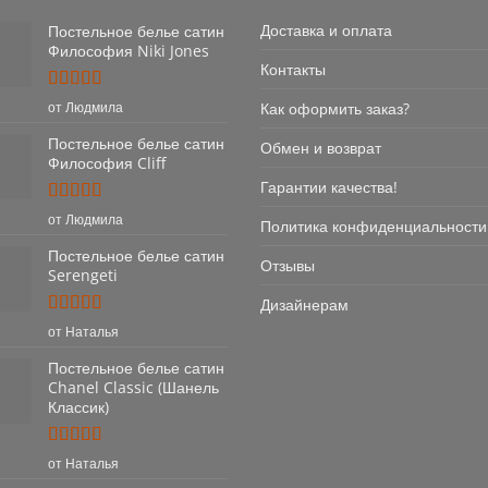
Доставка и оплата
Постельное белье сатин
Философия Niki Jones
Контакты
Оценка
5
Как оформить заказ?
от Людмила
из 5
Постельное белье сатин
Обмен и возврат
Философия Cliff
Гарантии качества!
Оценка
5
от Людмила
Политика конфиденциальности
из 5
Постельное белье сатин
Отзывы
Serengeti
Дизайнерам
Оценка
5
от Наталья
из 5
Постельное белье сатин
Chanel Classic (Шанель
Классик)
Оценка
5
от Наталья
из 5