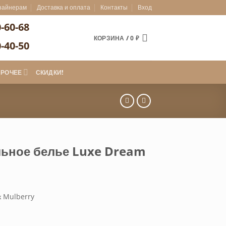
зайнерам
Доставка и оплата
Контакты
Вход
0-60-68
КОРЗИНА /
0
₽
0-40-50
ПРОЧЕЕ
СКИДКИ!
ьное белье Luxe Dream
 Mulberry