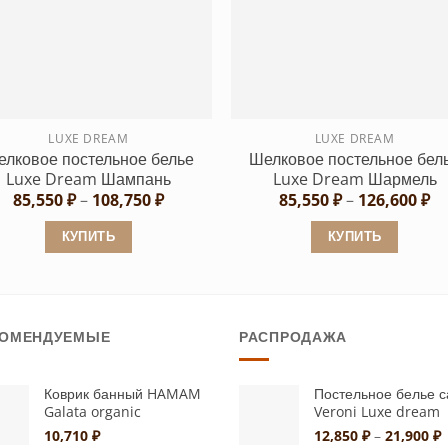
вариаций.
вариаций.
Опции
Опции
можно
можно
выбрать
выбрать
на
на
странице
странице
LUXE DREAM
LUXE DREAM
лковое постельное белье
Шелковое постельное бел
товара.
товара.
Luxe Dream Шампань
Luxe Dream Шармель
Диапазон
Ди
85,550
₽
–
108,750
₽
85,550
₽
–
126,600
₽
цен:
це
85,550 ₽
85
КУПИТЬ
КУПИТЬ
–
–
108,750 ₽
12
Этот
Этот
товар
товар
имеет
имеет
КОМЕНДУЕМЫЕ
РАСПРОДАЖА
несколько
несколько
вариаций.
вариаций.
Опции
Опции
Коврик банный HAMAM
Постельное белье с
Galata organic
Veroni Luxe dream
можно
можно
Д
10,710
₽
12,850
₽
–
21,900
₽
выбрать
выбрать