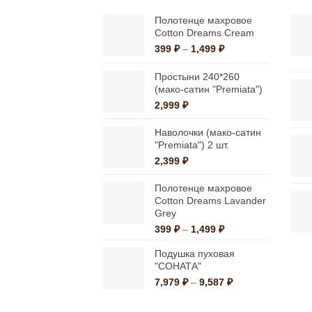
Опции
можно
Полотенце махровое
Cotton Dreams Cream
выбрать
Диапазон
399
₽
–
1,499
₽
на
цен:
странице
399 ₽
Простыни 240*260
–
(мако-сатин "Premiata")
товара.
1,499 ₽
2,999
₽
Наволочки (мако-сатин
"Premiata") 2 шт.
2,399
₽
Полотенце махровое
Cotton Dreams Lavander
Grey
Диапазон
399
₽
–
1,499
₽
цен:
Подушка пуховая
399 ₽
"СОНАТА"
–
1,499 ₽
Диапазон
7,979
₽
–
9,587
₽
цен:
7,979 ₽