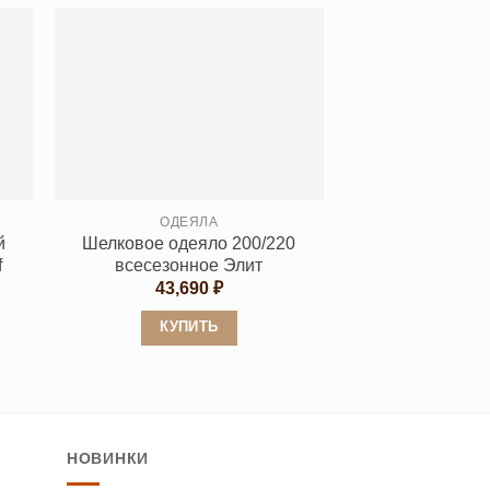
несколько
вариаций.
Опции
можно
выбрать
на
странице
товара.
ОДЕЯЛА
й
Шелковое одеяло 200/220
f
всесезонное Элит
43,690
₽
льная
щая
:
КУПИТЬ
 ₽.
Этот
товар
имеет
несколько
НОВИНКИ
вариаций.