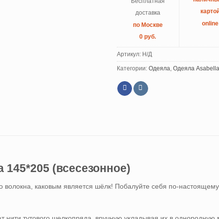
Бесплатная
карто
доставка
online
по Москве
0 руб.
Артикул:
Н/Д
Категории:
Одеяла
,
Одеяла Asabell
 145*205 (всесезонное)
го волокна, каковым является шёлк! Побалуйте себя по-настояще
т нити тутового шелкопряда, вручную укладывая их в однородную 