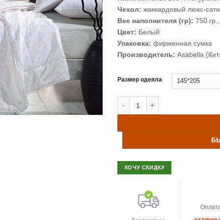
Чехол:
жаккардовый люкс-сати
Вес наполнителя (гр):
750 гр.
Цвет:
Белый
Упаковка:
фирменная сумка
Производитель:
Asabella (Кит
Размер одеяла
Количество товара Шелковое оде
Б
ХОЧУ СКИДКУ
Оплат
наличн