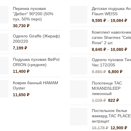
Опции
Опции
можно
Перинка пуховая
Детская подушка A
"Дебют" 90*200 (50%
Flaum WEISS
можно
выбрать
пух, 50% перо)
Д
9,595
₽
–
19,084
₽
выбрать
на
30,730
₽
це
на
странице
9,
Комплект наволочек
Одеяло Giraffe (Жираф)
странице
–
сатин Sharmes "Cele
товара.
200/220
19
Rose" 2 шт.
товара.
7,199
₽
Д
8,640
₽
–
10,080
₽
це
Подушка пуховая BelPol
Одеяло пуховое Ти
8,
ORION (средняя)
Час 172/205
–
11,400
₽
Первонача
Тек
10
8,880
₽
6,800
₽
цена
цена
составляла
6,80
Коврик банный HAMAM
Полотенце TAC
Oyster
8,880 ₽.
MIXANDSLEEP
лимонный
11,650
₽
Первонача
Текущ
1,028
₽
822
₽
цена
цена:
Постельное белье
составляла
822 ₽.
жаккард TAC PLACE
1,028 ₽.
антрацит
Первонач
Т
16,178
₽
12,900
₽