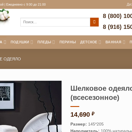
й | Ежедневно с 9:00 до 21:00
Ди
8 (800) 10
Искать:
8 (916) 15
А
ПОДУШКИ
ПЛЕДЫ
ПЕРИНЫ
ДЕТСКОЕ
ВАННАЯ
Е ОДЕЯЛО
Шелковое одеяло 
(всесезонное)
14,690
₽
Размер:
145*205
Наполнитель:
100% натураль