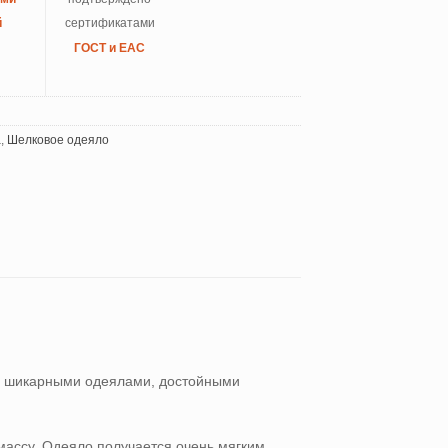
й
сертификатами
ГОСТ и ЕАС
a
,
Шелковое одеяло
му шикарными одеялами, достойными
массу. Одеяло получается очень мягким,