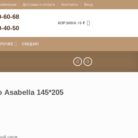
зайнерам
Доставка и оплата
Контакты
Вход
0-60-68
КОРЗИНА /
0
₽
0-40-50
ПРОЧЕЕ
СКИДКИ!
Asabella 145*205
ный шелк