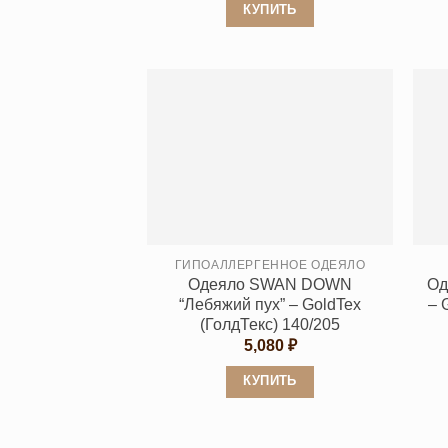
КУПИТЬ
Этот
товар
имеет
несколько
вариаций.
Опции
можно
выбрать
на
странице
ГИПОАЛЛЕРГЕННОЕ ОДЕЯЛО
Одеяло SWAN DOWN
Од
товара.
“Лебяжий пух” – GoldTex
– 
(ГолдТекс) 140/205
5,080
₽
КУПИТЬ
Этот
товар