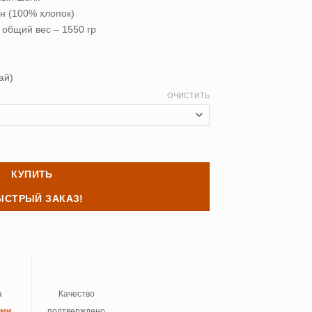
н (100% хлопок)
, общий вес – 1550 гр
ай)
ОЧИСТИТЬ
яло Asabella 145*205 (всесезонное)
КУПИТЬ
ЫСТРЫЙ ЗАКАЗ!
а
Качество
ыми
подтверждено