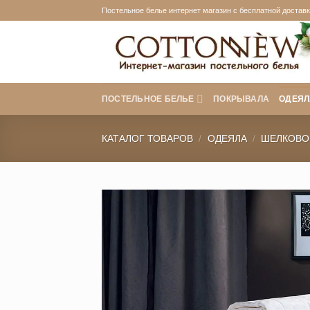
Skip
Постельное белье интернет магазин с бесплатной доставко
to
content
ПОСТЕЛЬНОЕ БЕЛЬЕ
ПОКРЫВАЛА
ОДЕЯЛ
КАТАЛОГ ТОВАРОВ
/
ОДЕЯЛА
/
ШЕЛКОВО