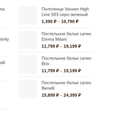
Опции
можно
nna
Полотенце Vossen High
Line 583 серо-зеленый
выбрать
иапазон
Диапазон
1,390
₽
–
10,790
₽
на
н:
цен:
странице
595 ₽
1,390 ₽
Постельное белье сатин
–
brity
Emma Milani
товара.
,084 ₽
10,790 ₽
Диапазон
11,799
₽
–
19,199
₽
иапазон
цен:
н:
11,799 ₽
Постельное белье сатин
хий
640 ₽
–
Brio
19,199 ₽
Диапазон
11,799
₽
–
19,199
₽
льная
ущая
,080 ₽
цен:
:
11,799 ₽
Постельное белье сатин
0 ₽.
–
Benelli
19,199 ₽
Диапазон
15,899
₽
–
24,399
₽
цен:
льная
ая
15,899 ₽
–
24,399 ₽
альная
екущая