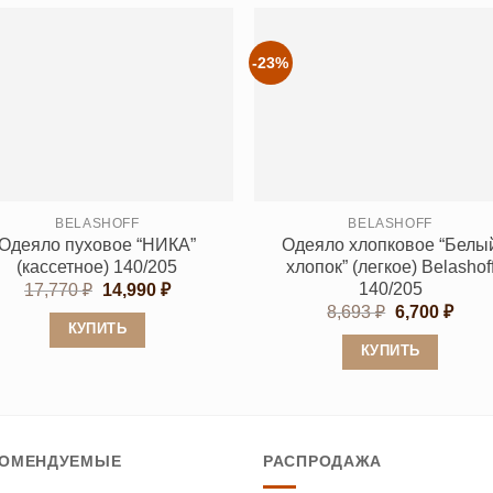
товар
несколько
имеет
вариаций.
несколько
-23%
Опции
вариаций.
можно
Опции
выбрать
можно
на
выбрать
странице
на
товара.
странице
BELASHOFF
BELASHOFF
Одеяло пуховое “НИКА”
Одеяло хлопковое “Белы
товара.
(кассетное) 140/205
хлопок” (легкое) Belashof
140/205
Первоначальная
Текущая
17,770
₽
14,990
₽
цена
цена:
Первонача
Теку
8,693
₽
6,700
₽
составляла
14,990 ₽.
цена
цена
КУПИТЬ
17,770 ₽.
составляла
6,700
КУПИТЬ
Этот
8,693 ₽.
Этот
товар
товар
имеет
имеет
несколько
КОМЕНДУЕМЫЕ
РАСПРОДАЖА
несколько
вариаций.
вариаций.