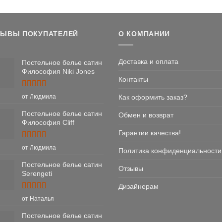
цена
це
составлял
12
16,178 ₽.
ЗЫВЫ ПОКУПАТЕЛЕЙ
О КОМПАНИИ
Доставка и оплата
Постельное белье сатин
Философия Niki Jones
Контакты
Оценка
5
Как оформить заказ?
от Людмила
из 5
Постельное белье сатин
Обмен и возврат
Философия Cliff
Гарантии качества!
Оценка
5
от Людмила
Политика конфиденциальности
из 5
Постельное белье сатин
Отзывы
Serengeti
Дизайнерам
Оценка
5
от Наталья
из 5
Постельное белье сатин