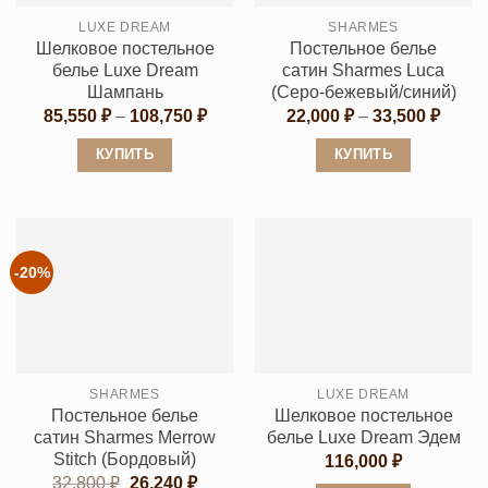
выбрать
на
LUXE DREAM
SHARMES
на
странице
Шелковое постельное
Постельное белье
странице
товара.
белье Luxe Dream
сатин Sharmes Luca
товара.
Шампань
(Cеро-бежевый/синий)
Диапазон
Диапа
85,550
₽
–
108,750
₽
22,000
₽
–
33,500
₽
цен:
цен:
85,550 ₽
22,00
КУПИТЬ
КУПИТЬ
–
–
108,750 ₽
33,50
Этот
Этот
товар
товар
имеет
имеет
несколько
несколько
-20%
вариаций.
вариаций.
Опции
Опции
можно
можно
выбрать
выбрать
SHARMES
LUXE DREAM
на
на
Постельное белье
Шелковое постельное
странице
странице
сатин Sharmes Merrow
белье Luxe Dream Эдем
товара.
товара.
Stitch (Бордовый)
116,000
₽
Первоначальная
Текущая
32,800
₽
26,240
₽