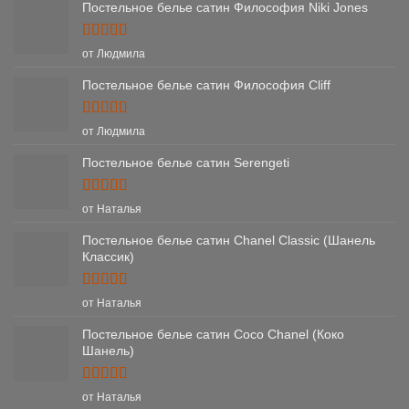
Постельное белье сатин Философия Niki Jones
Оценка
5
от Людмила
из 5
Постельное белье сатин Философия Cliff
Оценка
5
от Людмила
из 5
Постельное белье сатин Serengeti
Оценка
5
от Наталья
из 5
Постельное белье сатин Chanel Classic (Шанель
Классик)
Оценка
5
от Наталья
из 5
Постельное белье сатин Coco Chanel (Коко
Шанель)
Оценка
5
от Наталья