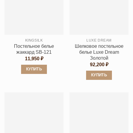
несколько
несколько
вариаций.
вариаций.
Опции
Опции
можно
можно
выбрать
выбрать
KINGSILK
LUXE DREAM
на
на
Постельное белье
Шелковое постельное
странице
странице
жаккард SB-121
белье Luxe Dream
товара.
товара.
Золотой
11,950
₽
92,200
₽
КУПИТЬ
КУПИТЬ
Этот
Этот
товар
товар
имеет
имеет
несколько
несколько
вариаций.
вариаций.
Опции
Опции
можно
можно
выбрать