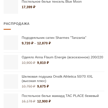
–
Постельное белье тенсель Blue Moon
14,040 ₽
17,399
₽
РАСПРОДАЖА
Пододеяльник сатин Sharmes "Tanzania"
Диапазон
9,720
₽
–
12,870
₽
цен:
9,720 ₽
–
Одеяло Anna Flaum Energie (всесезонное) 200/220
12,870 ₽
Первоначальная
Текущая
10,900
₽
9,810
₽
цена
цена:
составляла
9,810 ₽.
10,900 ₽.
Шелковая подушка Onsilk Athletica 50/70 XXL
(высокая плюс)
Первоначальная
Текущая
10,750
₽
9,675
₽
цена
цена:
составляла
9,675 ₽.
Постельное белье жаккард TAC PLACE бежевый
10,750 ₽.
Первоначальная
Текущая
16,178
₽
12,900
₽
цена
цена: