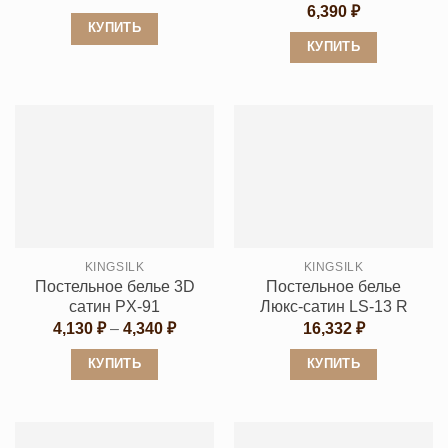
товара.
товара.
6,390
₽
КУПИТЬ
КУПИТЬ
Этот
Этот
товар
товар
имеет
имеет
несколько
несколько
вариаций.
вариаций.
Опции
Опции
можно
можно
выбрать
выбрать
на
KINGSILK
KINGSILK
на
странице
Постельное белье 3D
Постельное белье
странице
товара.
сатин PX-91
Люкс-сатин LS-13 R
товара.
Диапазон
4,130
₽
–
4,340
₽
16,332
₽
цен:
4,130 ₽
КУПИТЬ
КУПИТЬ
–
4,340 ₽
Этот
Этот
товар
товар
имеет
имеет