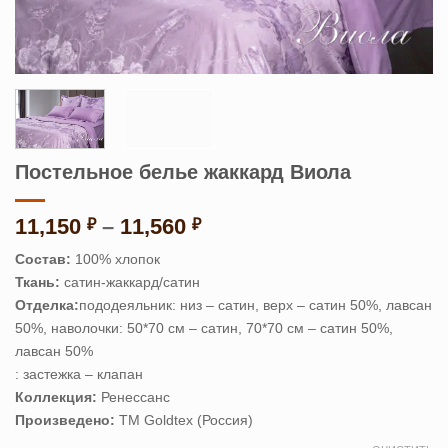
Постельное белье жаккард Виола
Диапазон
11,150
–
11,560
₽
₽
цен:
Состав:
100% хлопок
11,150 ₽
Ткань:
сатин-жаккард/сатин
–
Отделка:
пододеяльник: низ – сатин, верх – сатин 50%, лавсан
11,560 ₽
50%,
наволочки: 50*70 см – сатин, 70*70 см – сатин 50%,
лавсан 50%
: застежка – клапан
Коллекция:
Ренессанс
Произведено:
ТМ Goldtex (Россия)