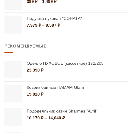
Диапазон
399
₽
–
1,499
₽
цен:
399 ₽
–
Подушка пуховая "СОНАТА"
1,499 ₽
Диапазон
7,979
₽
–
9,587
₽
цен:
7,979 ₽
–
РЕКОМЕНДУЕМЫЕ
9,587 ₽
Одеяло ПУХОВОЕ (кассетное) 172/205
23,390
₽
Коврик банный HAMAM Glam
15,820
₽
Пододеяльник сатин Sharmes "Avril"
Диапазон
10,170
₽
–
14,040
₽
цен:
10,170 ₽