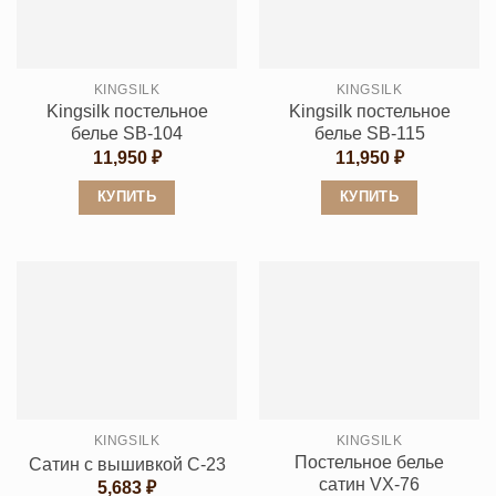
KINGSILK
KINGSILK
Kingsilk постельное
Kingsilk постельное
белье SB-104
белье SB-115
11,950
₽
11,950
₽
КУПИТЬ
КУПИТЬ
Этот
Этот
товар
товар
имеет
имеет
несколько
несколько
вариаций.
вариаций.
Опции
Опции
можно
можно
выбрать
выбрать
KINGSILK
KINGSILK
на
на
Постельное белье
Сатин с вышивкой C-23
странице
странице
сатин VX-76
5,683
₽