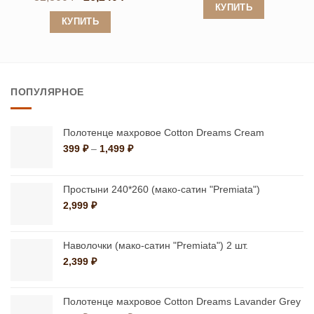
цена
цена:
КУПИТЬ
составляла
26,240 ₽.
КУПИТЬ
Этот
32,800 ₽.
Этот
товар
товар
имеет
имеет
несколько
ПОПУЛЯРНОЕ
несколько
вариаций.
вариаций.
Опции
Опции
можно
Полотенце махровое Cotton Dreams Cream
можно
Диапазон
399
₽
–
1,499
₽
выбрать
цен:
выбрать
на
399 ₽
на
странице
–
Простыни 240*260 (мако-сатин "Premiata")
странице
1,499 ₽
товара.
2,999
₽
товара.
Наволочки (мако-сатин "Premiata") 2 шт.
2,399
₽
Полотенце махровое Cotton Dreams Lavander Grey