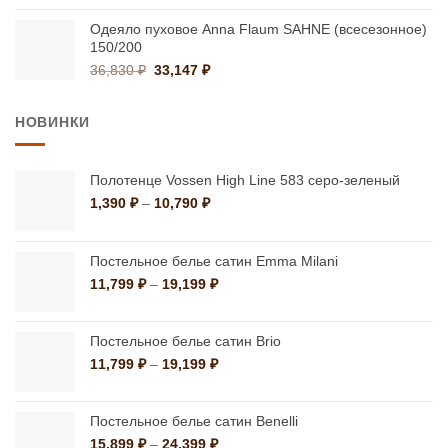
составляла
12,900 ₽.
16,178 ₽.
Одеяло пуховое Anna Flaum SAHNE (всесезонное)
150/200
Первоначальная
Текущая
36,830
₽
33,147
₽
цена
цена:
составляла
33,147 ₽.
НОВИНКИ
36,830 ₽.
Полотенце Vossen High Line 583 серо-зеленый
Диапазон
1,390
₽
–
10,790
₽
цен:
1,390 ₽
–
Постельное белье сатин Emma Milani
10,790 ₽
Диапазон
11,799
₽
–
19,199
₽
цен:
11,799 ₽
–
Постельное белье сатин Brio
19,199 ₽
Диапазон
11,799
₽
–
19,199
₽
цен:
11,799 ₽
–
Постельное белье сатин Benelli
19,199 ₽
Диапазон
15,899
₽
–
24,399
₽