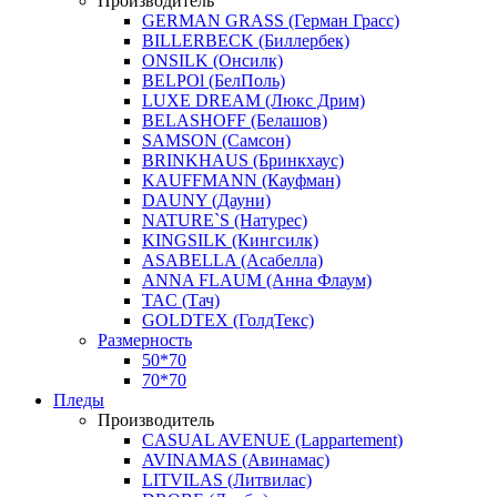
Производитель
GERMAN GRASS (Герман Грасс)
BILLERBECK (Биллербек)
ONSILK (Онсилк)
BELPOl (БелПоль)
LUXE DREAM (Люкс Дрим)
BELASHOFF (Белашов)
SAMSON (Самсон)
BRINKHAUS (Бринкхаус)
KAUFFMANN (Кауфман)
DAUNY (Дауни)
NATURE`S (Натурес)
KINGSILK (Кингсилк)
ASABELLA (Асабелла)
ANNA FLAUM (Анна Флаум)
TAC (Тач)
GOLDTEX (ГолдТекс)
Размерность
50*70
70*70
Пледы
Производитель
CASUAL AVENUE (Lappartement)
AVINAMAS (Авинамас)
LITVILAS (Литвилас)