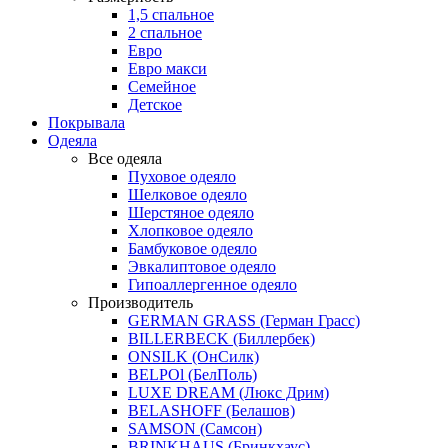
1,5 спальное
2 спальное
Евро
Евро макси
Семейное
Детское
Покрывала
Одеяла
Все одеяла
Пуховое одеяло
Шелковое одеяло
Шерстяное одеяло
Хлопковое одеяло
Бамбуковое одеяло
Эвкалиптовое одеяло
Гипоаллергенное одеяло
Производитель
GERMAN GRASS (Герман Грасс)
BILLERBECK (Биллербек)
ONSILK (ОнСилк)
BELPOl (БелПоль)
LUXE DREAM (Люкс Дрим)
BELASHOFF (Белашов)
SAMSON (Самсон)
BRINKHAUS (Бринкхаус)