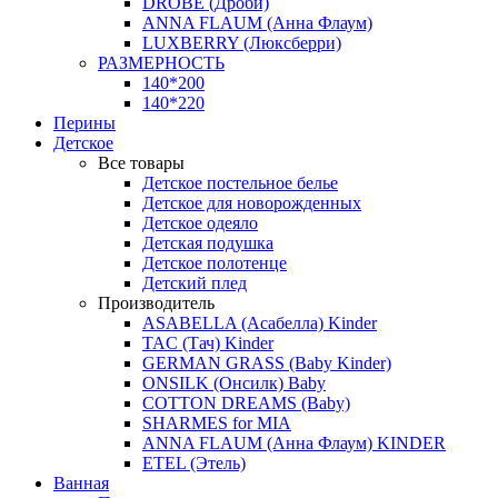
DROBE (Дроби)
ANNA FLAUM (Анна Флаум)
LUXBERRY (Люксберри)
РАЗМЕРНОСТЬ
140*200
140*220
Перины
Детское
Все товары
Детское постельное белье
Детское для новорожденных
Детское одеяло
Детская подушка
Детское полотенце
Детский плед
Производитель
ASABELLA (Асабелла) Kinder
TAC (Тач) Kinder
GERMAN GRASS (Baby Kinder)
ONSILK (Онсилк) Baby
COTTON DREAMS (Baby)
SHARMES for MIA
ANNA FLAUM (Анна Флаум) KINDER
ETEL (Этель)
Ванная