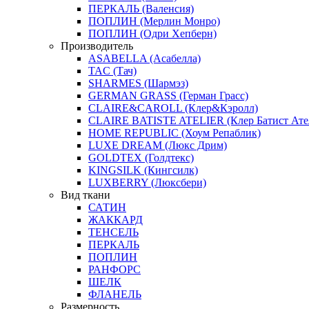
ПЕРКАЛЬ (Валенсия)
ПОПЛИН (Мерлин Монро)
ПОПЛИН (Одри Хепберн)
Производитель
ASABELLA (Асабелла)
TAC (Тач)
SHARMES (Шармэз)
GERMAN GRASS (Герман Грасс)
CLAIRE&CAROLL (Клер&Кэролл)
CLAIRE BATISTE ATELIER (Клер Батист Ате
HOME REPUBLIC (Хоум Репаблик)
LUXE DREAM (Люкс Дрим)
GOLDTEX (Голдтекс)
KINGSILK (Кингсилк)
LUXBERRY (Люксбери)
Вид ткани
САТИН
ЖАККАРД
ТЕНСЕЛЬ
ПЕРКАЛЬ
ПОПЛИН
РАНФОРС
ШЕЛК
ФЛАНЕЛЬ
Размерность