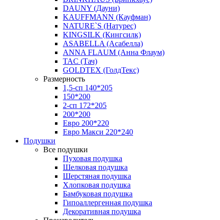
DAUNY (Дауни)
KAUFFMANN (Кауфман)
NATURE`S (Натурес)
KINGSILK (Кингсилк)
ASABELLA (Асабелла)
ANNA FLAUM (Анна Флаум)
TAC (Тач)
GOLDTEX (ГолдТекс)
Размерность
1,5-сп 140*205
150*200
2-сп 172*205
200*200
Евро 200*220
Евро Макси 220*240
Подушки
Все подушки
Пуховая подушка
Шелковая подушка
Шерстяная подушка
Хлопковая подушка
Бамбуковая подушка
Гипоаллергенная подушка
Декоративная подушка