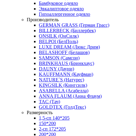
Бамбуковое одеяло
Эвкалиптовое одеяло
Гипоаллергенное одеяло
Производитель
GERMAN GRASS (Герман Грасс)
BILLERBECK (Биллербек)
ONSILK (ОнСилк)
BELPOl (БелПоль)
LUXE DREAM (Люкс Дрим)
BELASHOFF (Белашов)
SAMSON (Самсон)
BRINKHAUS (Бринкхаус)
DAUNY (Дауни)
KAUFFMANN (Кауфман)
NATURE`S (Натурес)
KINGSILK (Кингсилк)
ASABELLA (Асабелла)
ANNA FLAUM (Анна Флаум)
TAC (Тач)
GOLDTEX (ГолдТекс)
Размерность
1,5-сп 140*205
150*200
2-сп 172*205
200*200