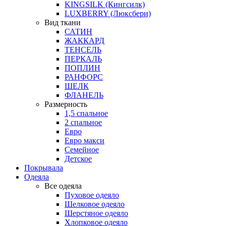
KINGSILK (Кингсилк)
LUXBERRY (Люксбери)
Вид ткани
САТИН
ЖАККАРД
ТЕНСЕЛЬ
ПЕРКАЛЬ
ПОПЛИН
РАНФОРС
ШЕЛК
ФЛАНЕЛЬ
Размерность
1,5 спальное
2 спальное
Евро
Евро макси
Семейное
Детское
Покрывала
Одеяла
Все одеяла
Пуховое одеяло
Шелковое одеяло
Шерстяное одеяло
Хлопковое одеяло