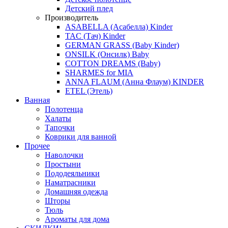
Детский плед
Производитель
ASABELLA (Асабелла) Kinder
TAC (Тач) Kinder
GERMAN GRASS (Baby Kinder)
ONSILK (Онсилк) Baby
COTTON DREAMS (Baby)
SHARMES for MIA
ANNA FLAUM (Анна Флаум) KINDER
ETEL (Этель)
Ванная
Полотенца
Халаты
Тапочки
Коврики для ванной
Прочее
Наволочки
Простыни
Пододеяльники
Наматрасники
Домашняя одежда
Шторы
Тюль
Ароматы для дома