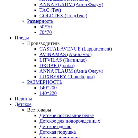
ANNA FLAUM (Анна Флаум)
TAC (Тач)
GOLDTEX (ГолдТекс)
Размерность
50*70
70*70
Пледы
Производитель
CASUAL AVENUE (Lappartement)
AVINAMAS (Авинамас)
LITVILAS (Литвилас)
DROBE (Дроби)
ANNA FLAUM (Анна Флаум)
LUXBERRY (Люксберри)
РАЗМЕРНОСТЬ
140*200
140*220
Перины
Детское
Все товары
Детское постельное белье
Детское для новорожденных
Детское одеяло
Детская подушка
Детское полотенце