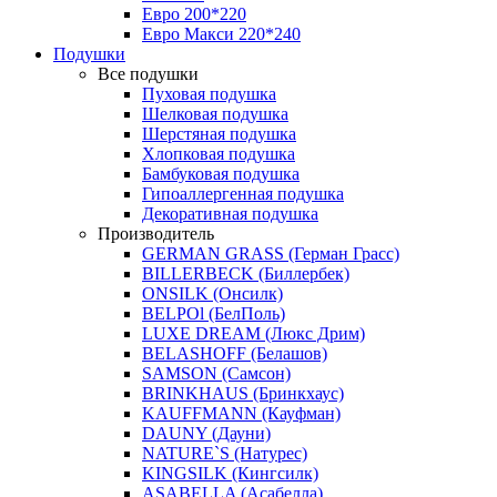
Евро 200*220
Евро Макси 220*240
Подушки
Все подушки
Пуховая подушка
Шелковая подушка
Шерстяная подушка
Хлопковая подушка
Бамбуковая подушка
Гипоаллергенная подушка
Декоративная подушка
Производитель
GERMAN GRASS (Герман Грасс)
BILLERBECK (Биллербек)
ONSILK (Онсилк)
BELPOl (БелПоль)
LUXE DREAM (Люкс Дрим)
BELASHOFF (Белашов)
SAMSON (Самсон)
BRINKHAUS (Бринкхаус)
KAUFFMANN (Кауфман)
DAUNY (Дауни)
NATURE`S (Натурес)
KINGSILK (Кингсилк)
ASABELLA (Асабелла)