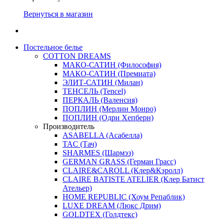
Вернуться в магазин
Постельное белье
COTTON DREAMS
МАКО-САТИН (Философия)
МАКО-САТИН (Премиата)
ЭЛИТ-САТИН (Милан)
ТЕНСЕЛЬ (Tencel)
ПЕРКАЛЬ (Валенсия)
ПОПЛИН (Мерлин Монро)
ПОПЛИН (Одри Хепберн)
Производитель
ASABELLA (Асабелла)
TAC (Тач)
SHARMES (Шармэз)
GERMAN GRASS (Герман Грасс)
CLAIRE&CAROLL (Клер&Кэролл)
CLAIRE BATISTE ATELIER (Клер Батист
Ательер)
HOME REPUBLIC (Хоум Репаблик)
LUXE DREAM (Люкс Дрим)
GOLDTEX (Голдтекс)