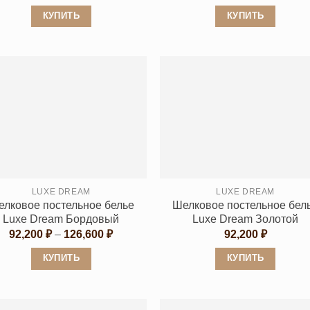
КУПИТЬ
КУПИТЬ
Этот
Этот
товар
товар
имеет
имеет
несколько
несколько
вариаций.
вариаций.
Опции
Опции
можно
можно
выбрать
выбрать
на
на
странице
странице
LUXE DREAM
LUXE DREAM
лковое постельное белье
Шелковое постельное бел
товара.
товара.
Luxe Dream Бордовый
Luxe Dream Золотой
Диапазон
92,200
₽
–
126,600
₽
92,200
₽
цен:
92,200 ₽
КУПИТЬ
КУПИТЬ
–
126,600 ₽
Этот
Этот
товар
товар