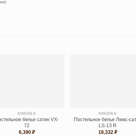
ии)
KINGSILK
KINGSILK
стельное белье сатин VX-
Постельное белье Люкс-са
72
LS-13 R
6,390
₽
16,332
₽