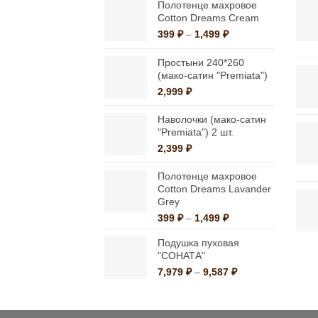
можно
Полотенце махровое
Cotton Dreams Cream
выбрать
Диапазон
399
₽
–
1,499
₽
на
цен:
странице
399 ₽
Простыни 240*260
–
(мако-сатин "Premiata")
товара.
1,499 ₽
2,999
₽
Наволочки (мако-сатин
"Premiata") 2 шт.
2,399
₽
Полотенце махровое
Cotton Dreams Lavander
Grey
Диапазон
399
₽
–
1,499
₽
цен:
Подушка пуховая
399 ₽
"СОНАТА"
–
1,499 ₽
Диапазон
7,979
₽
–
9,587
₽
цен:
7,979 ₽
–