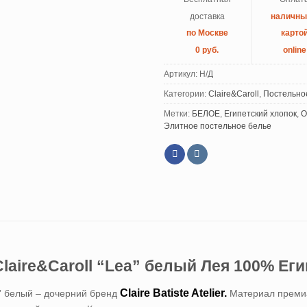
доставка
наличн
по Москве
карто
0 руб.
online
Артикул:
Н/Д
Категории:
Claire&Caroll
,
Постельно
Метки:
БЕЛОЕ
,
Египетский хлопок
,
О
Элитное постельное белье
laire&Caroll “Lea” белый Лея 100% Ег
Claire Batiste Atelier.
a” белый – дочерний бренд
Материал премиа