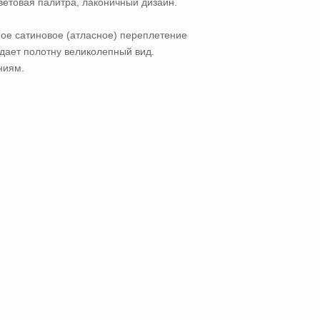
ветовая палитра, лаконичный дизайн.
ое сатиновое (атласное) переплетение
идает полотну великолепный вид.
ниям.