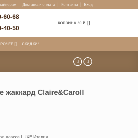
зайнерам
Доставка и оплата
Контакты
Вход
0-60-68
КОРЗИНА /
0
₽
0-40-50
ПРОЧЕЕ
СКИДКИ!
 жаккард Claire&Caroll
иапазон
н:
,700 ₽
ок, класса LUXE Италия