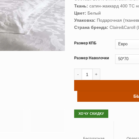
–
Ткань:
сатин-жаккард 400 ТС 
49
Цвет:
Белый
Упаковка:
Подарочная (тканев
Страна бренда:
Claire&Caroll 
Размер КПБ
Размер Наволочки
Количество товара Постельное б
Б
ХОЧУ СКИДКУ
Бесплатная
Оплат