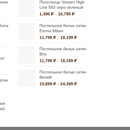
Опции
атин
Полотенце Vossen High
Line 583 серо-зеленый
можно
Диапазон
Диапазон
1,390
₽
–
10,790
₽
выбрать
ен:
цен:
на
2,850 ₽
1,390 ₽
Anna
Постельное белье сатин
странице
–
–
Emma Milani
1,900 ₽
10,790 ₽
товара.
Диапазон
11,799
₽
–
19,199
₽
льная
ущая
цен:
:
11,799 ₽
Постельное белье сатин
2 ₽.
–
Brio
шт.
19,199 ₽
Диапазон
11,799
₽
–
19,199
₽
цен:
льная
ущая
11,799 ₽
Постельное белье сатин
:
–
Benelli
атин
0 ₽.
19,199 ₽
Диапазон
15,899
₽
–
24,399
₽
цен:
Диапазон
15,899 ₽
ен:
–
2,850 ₽
вая
24,399 ₽
–
ая)
1,900 ₽
апазон
:
45 ₽