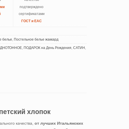
ыми
подтверждено
й
сертификатами
ГОСТ и ЕАС
е белье
,
Постельное белье жаккард
ДНОТОННОЕ
,
ПОДАРОК на День Рождения
,
САТИН
,
ипетский хлопок
льного качества,
от лучших Итальянских