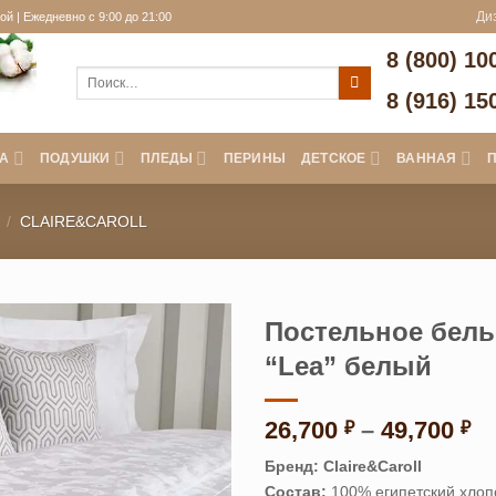
й | Ежедневно с 9:00 до 21:00
Ди
8 (800) 10
Искать:
8 (916) 15
А
ПОДУШКИ
ПЛЕДЫ
ПЕРИНЫ
ДЕТСКОЕ
ВАННАЯ
/
CLAIRE&CAROLL
Постельное белье
“Lea” белый
Д
26,700
–
49,700
₽
₽
це
Бренд:
Claire&Caroll
26
Состав:
100% египетский хлоп