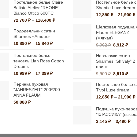
можно
можно
Постельное белье Claire
Постельное белье с
Batiste Atelier "RHONE"
Shantie Luxe dream
выбрать
выбрать
Bianco Ottico 600ТС
12,850
₽
–
21,900
₽
на
на
Диапазон
72,700
₽
–
116,400
₽
ц
странице
странице
цен:
1
Шелковая подушка 
Пододеяльник сатин
72,700 ₽
Flaum ELEGANZ
товара.
товара.
Sharmes «Amour»
–
2
(мягкая)
Диапазон
116,400 ₽
10,890
₽
–
15,840
₽
Первонача
Тек
9,902
₽
8,912
₽
цен:
цена
цена
10,890 ₽
Постельное белье
Наволочки сатин
составляла
8,91
–
тенсель Lian Ross Cotton
Sharmes "Shivaly" 2 
9,902 ₽.
Dreams
15,840 ₽
принт
Диапазон
10,999
₽
–
17,399
₽
Первонача
Тек
9,900
₽
8,910
₽
цен:
цена
цена
Перинка пуховая
Постельное белье с
10,999 ₽
составляла
8,91
"JAHRESZEIT" 200*200
Tivol Luxe dream
–
9,900 ₽.
ANNA FLAUM
17,399 ₽
12,850
₽
–
21,900
₽
50,888
₽
ц
1
Подушка пухо-перо
"КЛАССИКА" (высок
2
Ди
3,145
₽
–
3,490
₽
цен
3,1