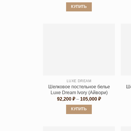
КУПИТЬ
Этот
товар
имеет
несколько
вариаций.
Опции
можно
выбрать
на
странице
LUXE DREAM
Шелковое постельное белье
Ше
товара.
Luxe Dream Ivory (Айвори)
Диапазон
92,200
₽
–
105,000
₽
цен:
92,200 ₽
КУПИТЬ
–
105,000 ₽
Этот
товар