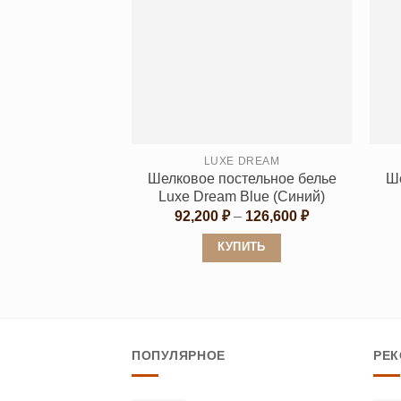
имеет
несколько
вариаций.
Опции
можно
выбрать
на
странице
LUXE DREAM
Шелковое постельное белье
Ше
товара.
Luxe Dream Blue (Синий)
Диапазон
92,200
₽
–
126,600
₽
цен:
92,200 ₽
КУПИТЬ
–
126,600 ₽
Этот
товар
имеет
несколько
ПОПУЛЯРНОЕ
РЕ
вариаций.
Опции