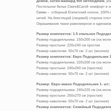
домов, сатин-жаккард 400 нитей/дюйм
, у
Постельное белье Claire&Caroll- комфорт и 
Сатин
– отборный Египетский хлопок, 100% 
нитей. На блестящей (лицевой) стороне плот
Окрашивание ткани равномерное и одинаково
Размер комплектов: 1.5 спальное
Пододея
Размер пододеяльника: 150х200 см (на молн
Размер простыни: 220х240 см простая
Размер наволочки: 50х70 см- 2 шт. (молния)
Размер комплектов:
Евро
Пододеяльник 1
Размер пододеяльника: 220х200 см (на молн
Размер простыни: 240х260 см (простая)
Размер наволочки: 50х70 см- 2 шт. (молния)
Размер: Евро-макси Пододеяльник 1- шт; 
Размер пододеяльника: 240х220 см (на молн
Размер простыни: 250х270 см (простая)
Размер наволочки: 50х70 см- 2 шт. (молния)
Размер комплектов:
Семейный
Пододеяль