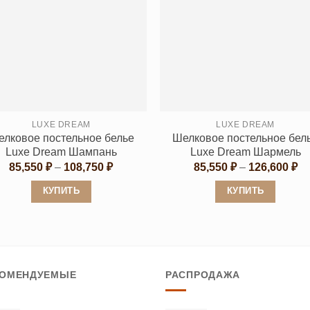
имеет
имеет
несколько
несколько
вариаций.
вариаций.
Опции
Опции
можно
можно
выбрать
выбрать
на
на
странице
странице
LUXE DREAM
LUXE DREAM
лковое постельное белье
Шелковое постельное бел
товара.
товара.
Luxe Dream Шампань
Luxe Dream Шармель
Диапазон
Ди
85,550
₽
–
108,750
₽
85,550
₽
–
126,600
₽
цен:
це
85,550 ₽
85
КУПИТЬ
КУПИТЬ
–
–
108,750 ₽
12
Этот
Этот
товар
товар
имеет
имеет
несколько
несколько
КОМЕНДУЕМЫЕ
РАСПРОДАЖА
вариаций.
вариаций.
Опции
Опции