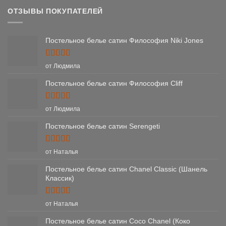
ОТЗЫВЫ ПОКУПАТЕЛЕЙ
Постельное белье сатин Философия Niki Jones
Оценка
5
от Людмила
из 5
Постельное белье сатин Философия Cliff
Оценка
5
от Людмила
из 5
Постельное белье сатин Serengeti
Оценка
5
от Наталья
из 5
Постельное белье сатин Chanel Classic (Шанель
Классик)
Оценка
5
от Наталья
из 5
Постельное белье сатин Coco Chanel (Коко