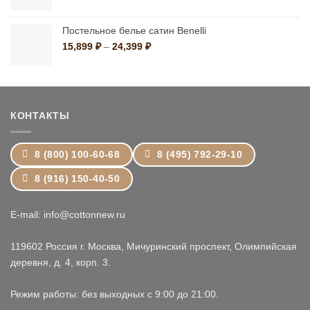
цен:
11,799 ₽
–
Постельное белье сатин Benelli
19,199 ₽
Диапазон
15,899
₽
–
24,399
₽
цен:
15,899 ₽
–
24,399 ₽
КОНТАКТЫ
8 (800) 100-60-68
8 (495) 792-29-10
8 (916) 150-40-50
E-mail: info@cottonnew.ru
119602 Россия г. Москва, Мичуринский проспект, Олимпийская
деревня, д. 4, корп. 3.
Режим работы: без выходных с 9:00 до 21:00.