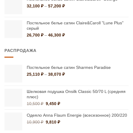
2,049 ₽.
Диапазон
32,100
₽
–
57,200
₽
цен:
32,100 ₽
–
Постельное белье сатин Claire&Caroll "Lune Plus"
серый
57,200 ₽
Диапазон
26,700
₽
–
46,300
₽
цен:
26,700 ₽
РАСПРОДАЖА
–
46,300 ₽
Постельное белье сатин Sharmes Paradise
Диапазон
25,110
₽
–
38,070
₽
цен:
25,110 ₽
–
Шелковая подушка Onsilk Classic 50/70 L (средняя
38,070 ₽
плюс)
Первоначальная
Текущая
10,500
₽
9,450
₽
цена
цена:
составляла
9,450 ₽.
Одеяло Anna Flaum Energie (всесезонное) 200/220
10,500 ₽.
Первоначальная
Текущая
10,900
₽
9,810
₽
цена
цена: