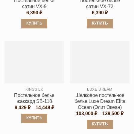
Постельное белье
Постельное белье
странице
товара.
сатин VX-9
сатин VX-72
товара.
6,390
₽
6,390
₽
КУПИТЬ
КУПИТЬ
Этот
Этот
товар
товар
имеет
имеет
несколько
несколько
вариаций.
вариаций.
Опции
Опции
можно
можно
выбрать
выбрать
KINGSILK
LUXE DREAM
на
на
Постельное белье
Шелковое постельное
странице
странице
жаккард SB-118
белье Luxe Dream Elite
товара.
товара.
Ocean (Элит Океан)
Диапазон
9,429
₽
–
14,448
₽
цен:
Диап
103,000
₽
–
139,500
₽
9,429 ₽
цен:
КУПИТЬ
–
103,
КУПИТЬ
14,448 ₽
Этот
–
139,
Этот