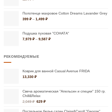
Полотенце махровое Cotton Dreams Lavander Grey
Диапазон
399
₽
–
1,499
₽
цен:
399 ₽
–
Подушка пуховая "СОНАТА"
1,499 ₽
Диапазон
7,979
₽
–
9,587
₽
цен:
7,979 ₽
–
РЕКОМЕНДУЕМЫЕ
9,587 ₽
Коврик для ванной Casual Avenue FRIDA
13,330
₽
Свеча ароматическая "Апельсин и специи" 150 гр.
Chill&Relax
Первоначальная
Текущая
2,049
₽
629
₽
цена
цена:
составляла
629 ₽.
Постельное белье сатин Claire&Caroll "George"