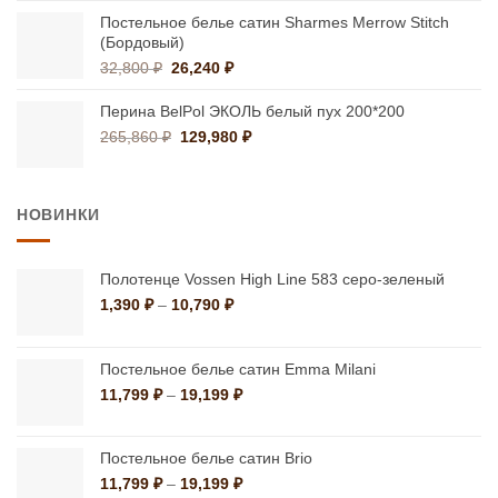
составляла
9,810 ₽.
10,900 ₽.
Постельное белье сатин Sharmes Merrow Stitch
(Бордовый)
Первоначальная
Текущая
32,800
₽
26,240
₽
цена
цена:
составляла
26,240 ₽.
Перина BelPol ЭКОЛЬ белый пух 200*200
32,800 ₽.
Первоначальная
Текущая
265,860
₽
129,980
₽
цена
цена:
составляла
129,980 ₽.
265,860 ₽.
НОВИНКИ
Полотенце Vossen High Line 583 серо-зеленый
Диапазон
1,390
₽
–
10,790
₽
цен:
1,390 ₽
–
Постельное белье сатин Emma Milani
10,790 ₽
Диапазон
11,799
₽
–
19,199
₽
цен:
11,799 ₽
–
Постельное белье сатин Brio
19,199 ₽
Диапазон
11,799
₽
–
19,199
₽