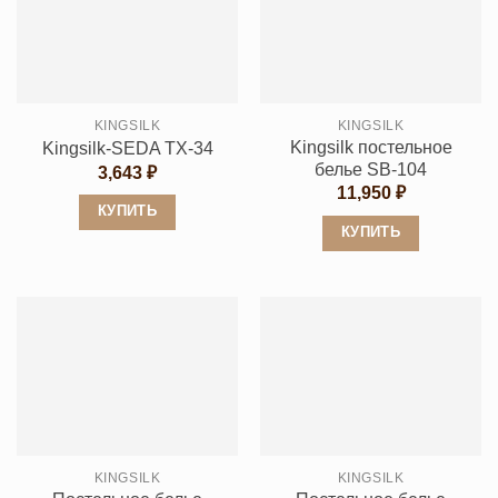
KINGSILK
KINGSILK
Kingsilk постельное
Kingsilk-SEDA TX-34
белье SB-104
3,643
₽
11,950
₽
КУПИТЬ
КУПИТЬ
Этот
Этот
товар
товар
имеет
имеет
несколько
несколько
вариаций.
вариаций.
Опции
Опции
можно
можно
выбрать
выбрать
на
KINGSILK
KINGSILK
на
странице