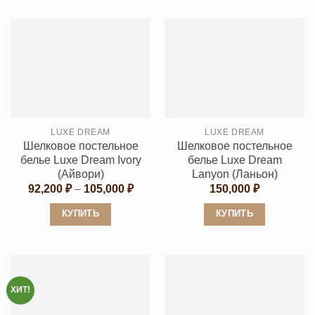
товар
товар
имеет
имеет
несколько
несколько
вариаций.
вариаций.
Опции
Опции
можно
можно
выбрать
выбрать
на
LUXE DREAM
LUXE DREAM
на
странице
Шелковое постельное
Шелковое постельное
странице
товара.
белье Luxe Dream Ivory
белье Luxe Dream
товара.
(Айвори)
Lanyon (Ланьон)
Диапазон
92,200
₽
–
105,000
₽
150,000
₽
цен:
92,200 ₽
КУПИТЬ
КУПИТЬ
–
105,000 ₽
Этот
Этот
товар
товар
имеет
имеет
несколько
несколько
ХИТ!
вариаций.
вариаций.