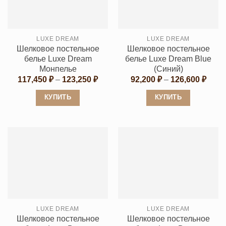
Опции
Опции
можно
можно
выбрать
выбрать
LUXE DREAM
LUXE DREAM
на
на
Шелковое постельное
Шелковое постельное
странице
странице
белье Luxe Dream
белье Luxe Dream Blue
товара.
товара.
Монпелье
(Синий)
Диапазон
Диап
117,450
₽
–
123,250
₽
92,200
₽
–
126,600
₽
цен:
цен:
117,450 ₽
92,20
КУПИТЬ
КУПИТЬ
–
–
123,250 ₽
126,6
Этот
Этот
товар
товар
имеет
имеет
несколько
несколько
вариаций.
вариаций.
Опции
Опции
можно
можно
выбрать
выбрать
LUXE DREAM
LUXE DREAM
на
на
Шелковое постельное
Шелковое постельное
странице
странице