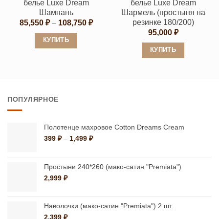
белье Luxe Dream
белье Luxe Dream
товара.
товара.
Шампань
Шармель (простыня на
резинке 180/200)
Диапазон
85,550
₽
–
108,750
₽
цен:
95,000
₽
85,550 ₽
КУПИТЬ
–
КУПИТЬ
108,750 ₽
Этот
Этот
товар
товар
имеет
имеет
несколько
ПОПУЛЯРНОЕ
несколько
вариаций.
вариаций.
Опции
Опции
можно
Полотенце махровое Cotton Dreams Cream
можно
Диапазон
399
₽
–
1,499
₽
выбрать
цен:
выбрать
на
399 ₽
на
странице
–
Простыни 240*260 (мако-сатин "Premiata")
странице
1,499 ₽
товара.
2,999
₽
товара.
Наволочки (мако-сатин "Premiata") 2 шт.
2,399
₽