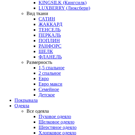
KINGSILK (Кингсилк)
LUXBERRY (Люксбери)
Вид ткани
САТИН
ЖАККАРД
ТЕНСЕЛЬ
ПЕРКАЛЬ
ПОПЛИН
РАНФОРС
ШЕЛК
ФЛАНЕЛЬ
Размерность
1,5 спальное
2 спальное
Евро
Евро макси
Семейное
Детское
Покрывала
Одеяла
Все одеяла
Пуховое одеяло
Шелковое одеяло
Шерстяное одеяло
Хлопковое одеяло