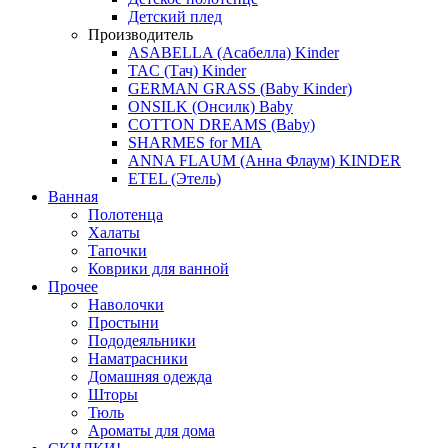
Детский плед
Производитель
ASABELLA (Асабелла) Kinder
TAC (Тач) Kinder
GERMAN GRASS (Baby Kinder)
ONSILK (Онсилк) Baby
COTTON DREAMS (Baby)
SHARMES for MIA
ANNA FLAUM (Анна Флаум) KINDER
ETEL (Этель)
Ванная
Полотенца
Халаты
Тапочки
Коврики для ванной
Прочее
Наволочки
Простыни
Пододеяльники
Наматрасники
Домашняя одежда
Шторы
Тюль
Ароматы для дома