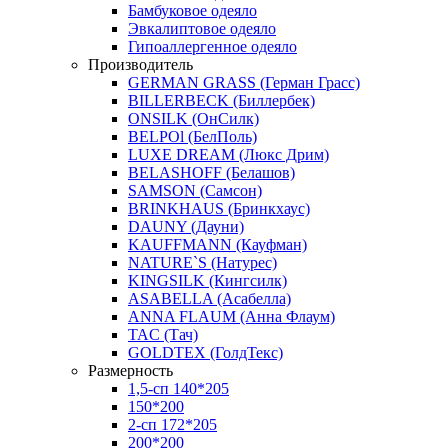
Бамбуковое одеяло
Эвкалиптовое одеяло
Гипоаллергенное одеяло
Производитель
GERMAN GRASS (Герман Грасс)
BILLERBECK (Биллербек)
ONSILK (ОнСилк)
BELPOl (БелПоль)
LUXE DREAM (Люкс Дрим)
BELASHOFF (Белашов)
SAMSON (Самсон)
BRINKHAUS (Бринкхаус)
DAUNY (Дауни)
KAUFFMANN (Кауфман)
NATURE`S (Натурес)
KINGSILK (Кингсилк)
ASABELLA (Асабелла)
ANNA FLAUM (Анна Флаум)
TAC (Тач)
GOLDTEX (ГолдТекс)
Размерность
1,5-сп 140*205
150*200
2-сп 172*205
200*200