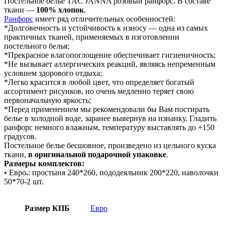
Постельное белье TAC JANNA розовый ранфорс. В составе
ткани —
100% хлопок
.
Ранфорс
имеет ряд отличительных особенностей:
*Долговечность и устойчивость к износу — одна из самых
практичных тканей, применяемых в изготовлении
постельного белья;
*Прекрасное влагопоглощение обеспечивает гигиеничность;
*Не вызывает аллергических реакций, являясь непременным
условием здорового отдыха;
*Легко красится в любой цвет, что определяет богатый
ассортимент рисунков, но очень медленно теряет свою
первоначальную яркость;
*Перед применением мы рекомендовали бы Вам постирать
белье в холодной воде, заранее вывернув на изнанку. Гладить
ранфорс немного влажным, температуру выставлять до +150
градусов.
Постельное белье бесшовное, произведено из цельного куска
ткани,
в оригинальной подарочной упаковке
.
Размеры комплектов:
• Евро
.
: простыня 240*260, пододеяльник 200*220, наволочки
50*70-2 шт.
Размер КПБ
Евро