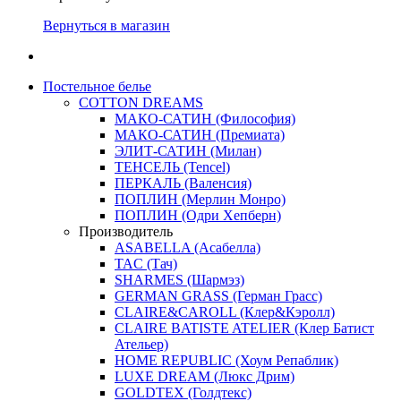
Вернуться в магазин
Постельное белье
COTTON DREAMS
МАКО-САТИН (Философия)
МАКО-САТИН (Премиата)
ЭЛИТ-САТИН (Милан)
ТЕНСЕЛЬ (Tencel)
ПЕРКАЛЬ (Валенсия)
ПОПЛИН (Мерлин Монро)
ПОПЛИН (Одри Хепберн)
Производитель
ASABELLA (Асабелла)
TAC (Тач)
SHARMES (Шармэз)
GERMAN GRASS (Герман Грасс)
CLAIRE&CAROLL (Клер&Кэролл)
CLAIRE BATISTE ATELIER (Клер Батист
Ательер)
HOME REPUBLIC (Хоум Репаблик)
LUXE DREAM (Люкс Дрим)
GOLDTEX (Голдтекс)