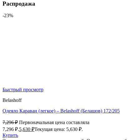
Распродажа
-23%
Быстрый просмотр
Belashoff
Одеяло Караван (легкое) – Belashoff (Белашов) 172/205
7,296
₽
Первоначальная цена составляла
7,296 ₽.
5,630
₽
Текущая цена: 5,630 ₽.
Купить