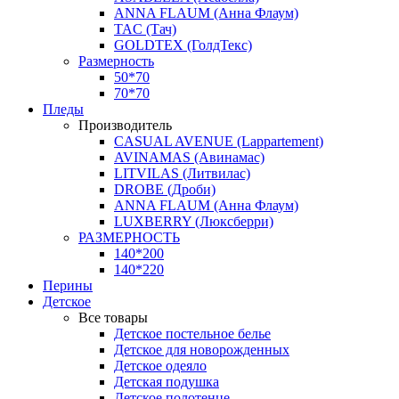
ANNA FLAUM (Анна Флаум)
TAC (Тач)
GOLDTEX (ГолдТекс)
Размерность
50*70
70*70
Пледы
Производитель
CASUAL AVENUE (Lappartement)
AVINAMAS (Авинамас)
LITVILAS (Литвилас)
DROBE (Дроби)
ANNA FLAUM (Анна Флаум)
LUXBERRY (Люксберри)
РАЗМЕРНОСТЬ
140*200
140*220
Перины
Детское
Все товары
Детское постельное белье
Детское для новорожденных
Детское одеяло
Детская подушка
Детское полотенце