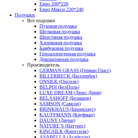
Евро 200*220
Евро Макси 220*240
Подушки
Все подушки
Пуховая подушка
Шелковая подушка
Шерстяная подушка
Хлопковая подушка
Бамбуковая подушка
Гипоаллергенная подушка
Декоративная подушка
Производитель
GERMAN GRASS (Герман Грасс)
BILLERBECK (Биллербек)
ONSILK (Онсилк)
BELPOl (БелПоль)
LUXE DREAM (Люкс Дрим)
BELASHOFF (Белашов)
SAMSON (Самсон)
BRINKHAUS (Бринкхаус)
KAUFFMANN (Кауфман)
DAUNY (Дауни)
NATURE`S (Натурес)
KINGSILK (Кингсилк)
ASABELLA (Асабелла)