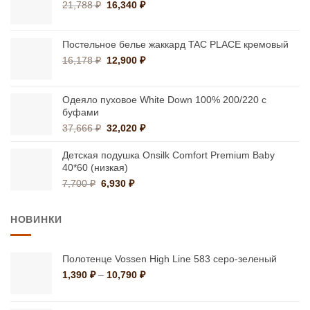
Первоначальная
Текущая
21,788
₽
16,340
₽
цена
цена:
составляла
16,340 ₽.
21,788 ₽.
Постельное белье жаккард TAC PLACE кремовый
Первоначальная
Текущая
16,178
₽
12,900
₽
цена
цена:
составляла
12,900 ₽.
16,178 ₽.
Одеяло пуховое White Down 100% 200/220 с
буфами
Первоначальная
Текущая
37,666
₽
32,020
₽
цена
цена:
составляла
32,020 ₽.
Детская подушка Onsilk Comfort Premium Baby
37,666 ₽.
40*60 (низкая)
Первоначальная
Текущая
7,700
₽
6,930
₽
цена
цена:
составляла
6,930 ₽.
НОВИНКИ
7,700 ₽.
Полотенце Vossen High Line 583 серо-зеленый
Диапазон
1,390
₽
–
10,790
₽
цен:
1,390 ₽