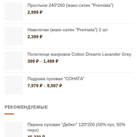
на
на
–
Простыни 240*260 (мако-сатин "Premiata")
странице
странице
1,499 ₽
2,999
₽
товара.
товара.
Наволочки (мако-сатин "Premiata") 2 шт.
2,399
₽
Полотенце махровое Cotton Dreams Lavander Grey
Диапазон
399
₽
–
1,499
₽
цен:
399 ₽
–
Подушка пуховая "СОНАТА"
1,499 ₽
Диапазон
7,979
₽
–
9,587
₽
цен:
7,979 ₽
–
РЕКОМЕНДУЕМЫЕ
9,587 ₽
Перина пуховая "Дебют" 120*200 (50% пух, 50%
перо)