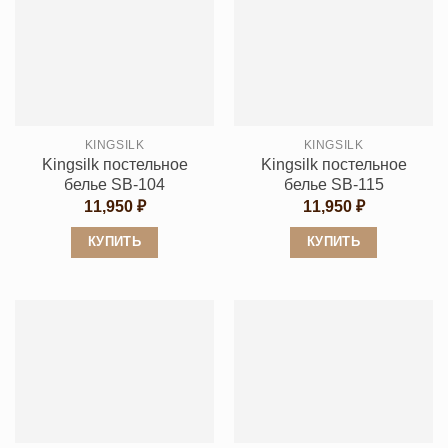
имеет
несколько
несколько
вариаций.
вариаций.
Опции
Опции
можно
можно
выбрать
выбрать
на
KINGSILK
KINGSILK
на
странице
Kingsilk постельное
Kingsilk постельное
странице
товара.
белье SB-104
белье SB-115
товара.
11,950
₽
11,950
₽
КУПИТЬ
КУПИТЬ
Этот
Этот
товар
товар
имеет
имеет
несколько
несколько
вариаций.
вариаций.
Опции
Опции
можно
можно
выбрать
выбрать