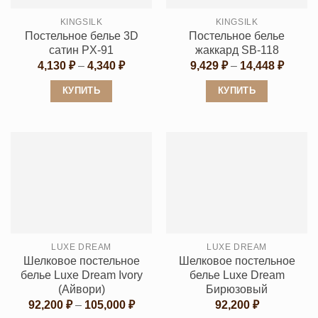
выбрать
выбрать
KINGSILK
KINGSILK
на
на
Постельное белье 3D
Постельное белье
странице
странице
сатин PX-91
жаккард SB-118
товара.
товара.
Диапазон
Диапа
4,130
₽
–
4,340
₽
9,429
₽
–
14,448
₽
цен:
цен:
4,130 ₽
9,429 
КУПИТЬ
КУПИТЬ
–
–
4,340 ₽
14,448
Этот
Этот
товар
товар
имеет
имеет
несколько
несколько
вариаций.
вариаций.
Опции
Опции
можно
можно
выбрать
выбрать
LUXE DREAM
LUXE DREAM
на
на
Шелковое постельное
Шелковое постельное
странице
странице
белье Luxe Dream Ivory
белье Luxe Dream
товара.
товара.
(Айвори)
Бирюзовый
Диапазон
92,200
₽
–
105,000
₽
92,200
₽
цен: