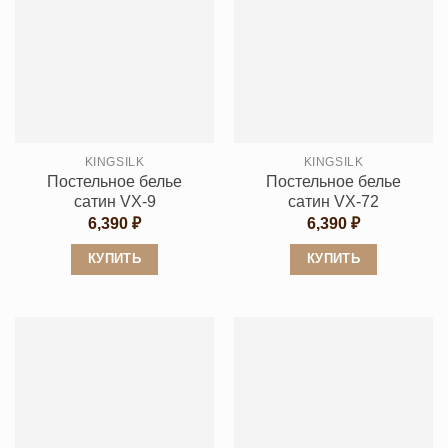
имеет
имеет
несколько
несколько
вариаций.
вариаций.
Опции
Опции
можно
можно
выбрать
выбрать
на
KINGSILK
KINGSILK
на
странице
Постельное белье
Постельное белье
странице
товара.
сатин VX-9
сатин VX-72
товара.
6,390
₽
6,390
₽
КУПИТЬ
КУПИТЬ
Этот
Этот
товар
товар
имеет
имеет
несколько
несколько
вариаций.
вариаций.
Опции
Опции
можно
можно