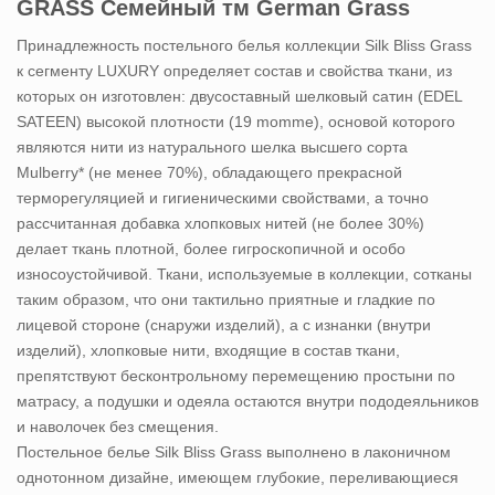
GRASS Семейный тм German Grass
Принадлежность постельного белья коллекции Silk Bliss Grass
к сегменту LUXURY определяет состав и свойства ткани, из
которых он изготовлен: двусоставный шелковый сатин (EDEL
SATEEN) высокой плотности (19 momme), основой которого
являются нити из натурального шелка высшего сорта
Mulberry* (не менее 70%), обладающего прекрасной
терморегуляцией и гигиеническими свойствами, а точно
рассчитанная добавка хлопковых нитей (не более 30%)
делает ткань плотной, более гигроскопичной и особо
износоустойчивой. Ткани, используемые в коллекции, сотканы
таким образом, что они тактильно приятные и гладкие по
лицевой стороне (снаружи изделий), а с изнанки (внутри
изделий), хлопковые нити, входящие в состав ткани,
препятствуют бесконтрольному перемещению простыни по
матрасу, а подушки и одеяла остаются внутри пододеяльников
и наволочек без смещения.
Постельное белье Silk Bliss Grass выполнено в лаконичном
однотонном дизайне, имеющем глубокие, переливающиеся