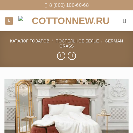
Skip
8 (800) 100-60-68
to
content
КАТАЛОГ ТОВАРОВ
/
ПОСТЕЛЬНОЕ БЕЛЬЕ
/
GERMAN
GRASS