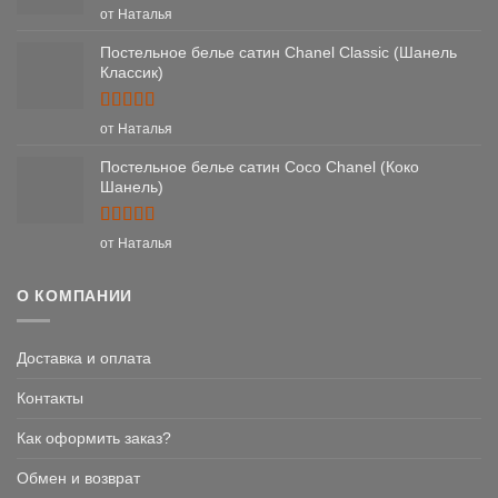
Оценка
5
от Наталья
из 5
Постельное белье сатин Chanel Classic (Шанель
Классик)
Оценка
5
от Наталья
из 5
Постельное белье сатин Coco Chanel (Коко
Шанель)
Оценка
5
от Наталья
из 5
О КОМПАНИИ
Доставка и оплата
Контакты
Как оформить заказ?
Обмен и возврат