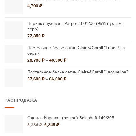
4,700
₽
Перинка пуховая "Ретро" 180*200 (95% пух, 5%
перо)
77,350
₽
Постельное белье сатин Claire&Caroll "Lune Plus"
серый
Диапазон
26,700
₽
–
46,300
₽
цен:
26,700 ₽
Постельное белье сатин Claire&Caroll "Jacqueline"
–
Диапазон
37,600
₽
–
66,000
₽
46,300 ₽
цен:
37,600 ₽
–
РАСПРОДАЖА
66,000 ₽
Одеяло Караван (легкое) Belashoff 140/205
Первоначальная
Текущая
8,334
₽
6,245
₽
цена
цена:
составляла
6,245 ₽.