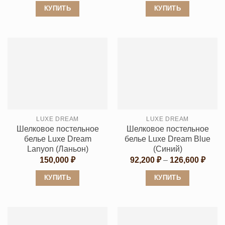
92,200 ₽
КУПИТЬ
КУПИТЬ
–
105,000 ₽
Этот
Этот
товар
товар
имеет
имеет
несколько
несколько
вариаций.
вариаций.
Опции
Опции
можно
можно
выбрать
выбрать
LUXE DREAM
LUXE DREAM
на
на
Шелковое постельное
Шелковое постельное
странице
странице
белье Luxe Dream
белье Luxe Dream Blue
товара.
товара.
Lanyon (Ланьон)
(Синий)
Диап
150,000
₽
92,200
₽
–
126,600
₽
цен:
92,20
КУПИТЬ
КУПИТЬ
–
126,6
Этот
Этот
товар
товар
имеет
имеет