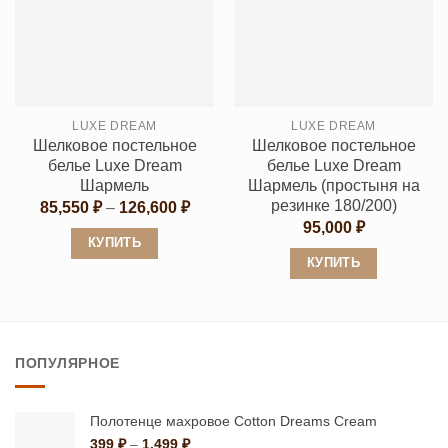
несколько
несколько
вариаций.
вариаций.
Опции
Опции
можно
можно
выбрать
выбрать
LUXE DREAM
LUXE DREAM
на
на
Шелковое постельное
Шелковое постельное
странице
странице
белье Luxe Dream
белье Luxe Dream
товара.
товара.
Шармель
Шармель (простыня на
резинке 180/200)
Диапазон
85,550
₽
–
126,600
₽
цен:
95,000
₽
85,550 ₽
КУПИТЬ
–
КУПИТЬ
126,600 ₽
Этот
Этот
товар
товар
имеет
имеет
несколько
ПОПУЛЯРНОЕ
несколько
вариаций.
вариаций.
Опции
Опции
можно
Полотенце махровое Cotton Dreams Cream
можно
Диапазон
399
₽
–
1,499
₽
выбрать