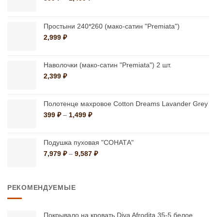
цен:
выбрать
на
399 ₽
на
странице
–
Простыни 240*260 (мако-сатин "Premiata")
странице
1,499 ₽
товара.
2,999
₽
товара.
Наволочки (мако-сатин "Premiata") 2 шт.
2,399
₽
Полотенце махровое Cotton Dreams Lavander Grey
Диапазон
399
₽
–
1,499
₽
цен:
399 ₽
–
Подушка пуховая "СОНАТА"
1,499 ₽
Диапазон
7,979
₽
–
9,587
₽
цен:
7,979 ₽
–
РЕКОМЕНДУЕМЫЕ
9,587 ₽
Покрывало на кровать Diva Afrodita 35-5 белое