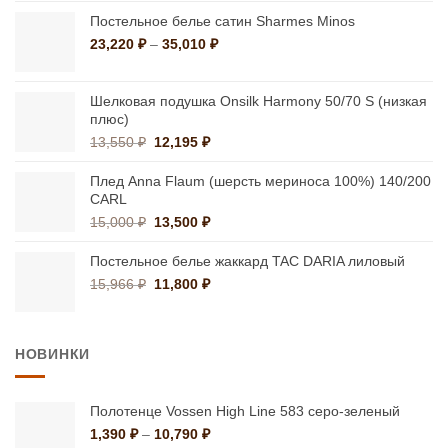
8,334 ₽.
Постельное белье сатин Sharmes Minos
Диапазон
23,220
₽
–
35,010
₽
цен:
23,220 ₽
–
Шелковая подушка Onsilk Harmony 50/70 S (низкая
плюс)
35,010 ₽
Первоначальная
Текущая
13,550
₽
12,195
₽
цена
цена:
составляла
12,195 ₽.
Плед Anna Flaum (шерсть мериноса 100%) 140/200
13,550 ₽.
CARL
Первоначальная
Текущая
15,000
₽
13,500
₽
цена
цена:
составляла
13,500 ₽.
Постельное белье жаккард TAC DARIA лиловый
15,000 ₽.
Первоначальная
Текущая
15,966
₽
11,800
₽
цена
цена:
составляла
11,800 ₽.
15,966 ₽.
НОВИНКИ
Полотенце Vossen High Line 583 серо-зеленый
Диапазон
1,390
₽
–
10,790
₽