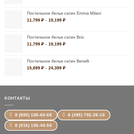
цен:
1,390 ₽
–
Постельное белье сатин Emma Milani
10,790 ₽
Диапазон
11,799
₽
–
19,199
₽
цен:
11,799 ₽
–
Постельное белье сатин Brio
19,199 ₽
Диапазон
11,799
₽
–
19,199
₽
цен:
11,799 ₽
–
Постельное белье сатин Benelli
19,199 ₽
Диапазон
15,899
₽
–
24,399
₽
цен:
15,899 ₽
–
24,399 ₽
КОНТАКТЫ
8 (800) 100-60-68
8 (495) 792-29-10
8 (916) 150-40-50