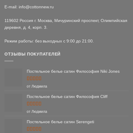
E-mail: info@cottonnew.ru
119602 Россия г. Москва, Мичуринский проспект, Олимпийская
деревня, д. 4, корп. 3.
Режим работы: без выходных с 9:00 до 21:00.
ОТЗЫВЫ ПОКУПАТЕЛЕЙ
Постельное белье сатин Философия Niki Jones
Оценка
5
от Людмила
из 5
Постельное белье сатин Философия Cliff
Оценка
5
от Людмила
из 5
Постельное белье сатин Serengeti