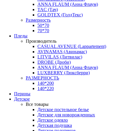
ANNA FLAUM (Анна Флаум)
TAC (Тач)
GOLDTEX (ГолдТекс)
Размерность
50*70
70*70
Пледы
Производитель
CASUAL AVENUE (Lappartement)
AVINAMAS (Авинамас)
LITVILAS (Литвилас)
DROBE (Дроби)
ANNA FLAUM (Анна Флаум)
LUXBERRY (Люксберри)
РАЗМЕРНОСТЬ
140*200
140*220
Перины
Детское
Все товары
Детское постельное белье
Детское для новорожденных
Детское одеяло
Детская подушка
Детское полотенце