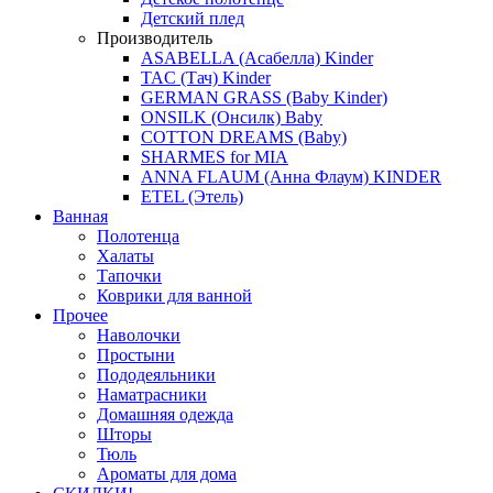
Детский плед
Производитель
ASABELLA (Асабелла) Kinder
TAC (Тач) Kinder
GERMAN GRASS (Baby Kinder)
ONSILK (Онсилк) Baby
COTTON DREAMS (Baby)
SHARMES for MIA
ANNA FLAUM (Анна Флаум) KINDER
ETEL (Этель)
Ванная
Полотенца
Халаты
Тапочки
Коврики для ванной
Прочее
Наволочки
Простыни
Пододеяльники
Наматрасники
Домашняя одежда
Шторы
Тюль
Ароматы для дома