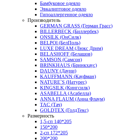
Бамбуковое одеяло
Эвкалиптовое одеяло
Гипоаллергенное одеяло
Производитель
GERMAN GRASS (Герман Грасс)
BILLERBECK (Биллербек)
ONSILK (ОнСилк)
BELPOl (БелПоль)
LUXE DREAM (Люкс Дрим)
BELASHOFF (Белашов)
SAMSON (Самсон)
BRINKHAUS (Бринкхаус)
DAUNY (Дауни)
KAUFFMANN (Кауфман)
NATURE`S (Натурес)
KINGSILK (Кингсилк)
ASABELLA (Асабелла)
ANNA FLAUM (Анна Флаум)
TAC (Тач)
GOLDTEX (ГолдТекс)
Размерность
1,5-сп 140*205
150*200
2-сп 172*205
200*200