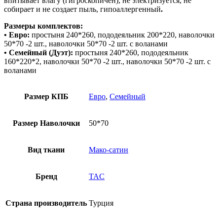
впитывает влагу (гигроскопичен), не электризуется, не
собирает и не создает пыль, гипоаллергенный
.
Размеры комплектов:
• Евро:
простыня 240*260, пододеяльник 200*220, наволочки
50*70 -2 шт., наволочки 50*70 -2 шт. с воланами
• Семейный (Дуэт):
простыня 240*260, пододеяльник
160*220*2, наволочки 50*70 -2 шт., наволочки 50*70 -2 шт. с
воланами
Размер КПБ
Евро
,
Семейный
Размер Наволочки
50*70
Вид ткани
Мако-сатин
Бренд
TAC
Страна производитель
Турция