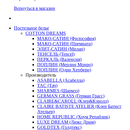
Вернуться в магазин
Постельное белье
COTTON DREAMS
МАКО-САТИН (Философия)
МАКО-САТИН (Премиата)
ЭЛИТ-САТИН (Милан)
ТЕНСЕЛЬ (Tencel)
ПЕРКАЛЬ (Валенсия)
ПОПЛИН (Мерлин Монро)
ПОПЛИН (Одри Хепберн)
Производитель
ASABELLA (Асабелла)
TAC (Тач)
SHARMES (Шармэз)
GERMAN GRASS (Герман Грасс)
CLAIRE&CAROLL (Клер&Кэролл)
CLAIRE BATISTE ATELIER (Клер Батист
Ательер)
HOME REPUBLIC (Хоум Репаблик)
LUXE DREAM (Люкс Дрим)
GOLDTEX (Голдтекс)