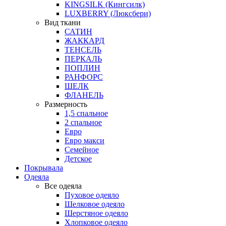
KINGSILK (Кингсилк)
LUXBERRY (Люксбери)
Вид ткани
САТИН
ЖАККАРД
ТЕНСЕЛЬ
ПЕРКАЛЬ
ПОПЛИН
РАНФОРС
ШЕЛК
ФЛАНЕЛЬ
Размерность
1,5 спальное
2 спальное
Евро
Евро макси
Семейное
Детское
Покрывала
Одеяла
Все одеяла
Пуховое одеяло
Шелковое одеяло
Шерстяное одеяло
Хлопковое одеяло