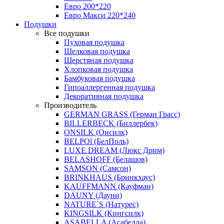
Евро 200*220
Евро Макси 220*240
Подушки
Все подушки
Пуховая подушка
Шелковая подушка
Шерстяная подушка
Хлопковая подушка
Бамбуковая подушка
Гипоаллергенная подушка
Декоративная подушка
Производитель
GERMAN GRASS (Герман Грасс)
BILLERBECK (Биллербек)
ONSILK (Онсилк)
BELPOl (БелПоль)
LUXE DREAM (Люкс Дрим)
BELASHOFF (Белашов)
SAMSON (Самсон)
BRINKHAUS (Бринкхаус)
KAUFFMANN (Кауфман)
DAUNY (Дауни)
NATURE`S (Натурес)
KINGSILK (Кингсилк)
ASABELLA (Асабелла)