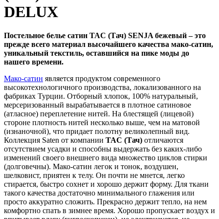
DELUX
Постельное белье сатин TAC (Тач) SENJA бежевый – это
прежде всего материал высочайшего качества мако-сатин,
уникальный текстиль, оставшийся на пике моды до
нашего времени.
Мако-сатин
является продуктом современного
высокотехнологичного производства, локализованного на
фабриках Турции. Отборный хлопок, 100% натуральный,
мерсеризованный вырабатывается в плотное сатиновое
(атласное) переплетение нитей. На блестящей (лицевой)
стороне плотность нитей несколько выше, чем на матовой
(изнаночной), что придает полотну великолепный вид.
Коллекция Saten от компании
TAC (Тач)
отличаются
отсутствием усадки и способны выдержать без каких-либо
изменений своего внешнего вида множество циклов стирки
(долговечны). Мако-сатин легок и тонок, воздушен,
шелковист, приятен к телу. Он почти не мнется, легко
стирается, быстро сохнет и хорошо держит форму. Для ткани
такого качества достаточно минимального глажения или
просто аккуратно сложить. Прекрасно держит тепло, на нем
комфортно спать в зимнее время. Хорошо пропускает воздух и