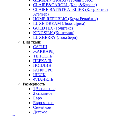
GERMAN GRASS (Герман Грасс)
CLAIRE&CAROLL (Клер&Кэролл)
CLAIRE BATISTE ATELIER (Клер Батист
Ательер)
HOME REPUBLIC (Хоум Репаблик)
LUXE DREAM (Люкс Дрим)
GOLDTEX (Голдтекс)
KINGSILK (Кингсилк)
LUXBERRY (Люксбери)
Вид ткани
САТИН
ЖАККАРД
ТЕНСЕЛЬ
ПЕРКАЛЬ
ПОПЛИН
РАНФОРС
ШЕЛК
ФЛАНЕЛЬ
Размерность
1,5 спальное
2 спальное
Евро
Евро макси
Семейное
Детское