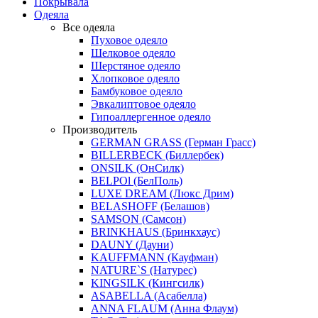
Покрывала
Одеяла
Все одеяла
Пуховое одеяло
Шелковое одеяло
Шерстяное одеяло
Хлопковое одеяло
Бамбуковое одеяло
Эвкалиптовое одеяло
Гипоаллергенное одеяло
Производитель
GERMAN GRASS (Герман Грасс)
BILLERBECK (Биллербек)
ONSILK (ОнСилк)
BELPOl (БелПоль)
LUXE DREAM (Люкс Дрим)
BELASHOFF (Белашов)
SAMSON (Самсон)
BRINKHAUS (Бринкхаус)
DAUNY (Дауни)
KAUFFMANN (Кауфман)
NATURE`S (Натурес)
KINGSILK (Кингсилк)
ASABELLA (Асабелла)
ANNA FLAUM (Анна Флаум)