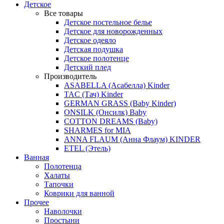
Детское
Все товары
Детское постельное белье
Детское для новорожденных
Детское одеяло
Детская подушка
Детское полотенце
Детский плед
Производитель
ASABELLA (Асабелла) Kinder
TAC (Тач) Kinder
GERMAN GRASS (Baby Kinder)
ONSILK (Онсилк) Baby
COTTON DREAMS (Baby)
SHARMES for MIA
ANNA FLAUM (Анна Флаум) KINDER
ETEL (Этель)
Ванная
Полотенца
Халаты
Тапочки
Коврики для ванной
Прочее
Наволочки
Простыни