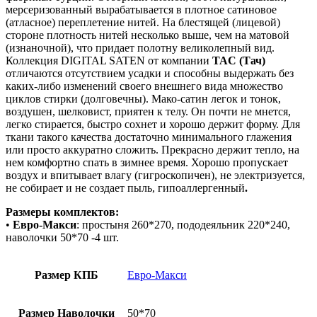
мерсеризованный вырабатывается в плотное сатиновое
(атласное) переплетение нитей. На блестящей (лицевой)
стороне плотность нитей несколько выше, чем на матовой
(изнаночной), что придает полотну великолепный вид.
Коллекция DIGITAL SATEN от компании
TAC (Тач)
отличаются отсутствием усадки и способны выдержать без
каких-либо изменений своего внешнего вида множество
циклов стирки (долговечны). Мако-сатин легок и тонок,
воздушен, шелковист, приятен к телу. Он почти не мнется,
легко стирается, быстро сохнет и хорошо держит форму. Для
ткани такого качества достаточно минимального глажения
или просто аккуратно сложить. Прекрасно держит тепло, на
нем комфортно спать в зимнее время. Хорошо пропускает
воздух и впитывает влагу (гигроскопичен), не электризуется,
не собирает и не создает пыль, гипоаллергенный
.
Размеры комплектов:
•
Евро-Макси
: простыня 260*270, пододеяльник 220*240,
наволочки 50*70 -4 шт.
Размер КПБ
Евро-Макси
Размер Наволочки
50*70