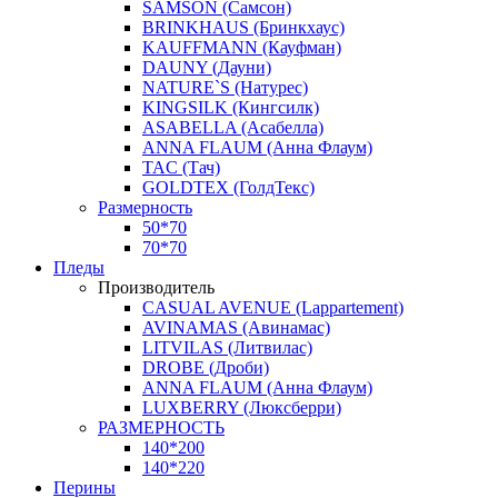
SAMSON (Самсон)
BRINKHAUS (Бринкхаус)
KAUFFMANN (Кауфман)
DAUNY (Дауни)
NATURE`S (Натурес)
KINGSILK (Кингсилк)
ASABELLA (Асабелла)
ANNA FLAUM (Анна Флаум)
TAC (Тач)
GOLDTEX (ГолдТекс)
Размерность
50*70
70*70
Пледы
Производитель
CASUAL AVENUE (Lappartement)
AVINAMAS (Авинамас)
LITVILAS (Литвилас)
DROBE (Дроби)
ANNA FLAUM (Анна Флаум)
LUXBERRY (Люксберри)
РАЗМЕРНОСТЬ
140*200
140*220
Перины