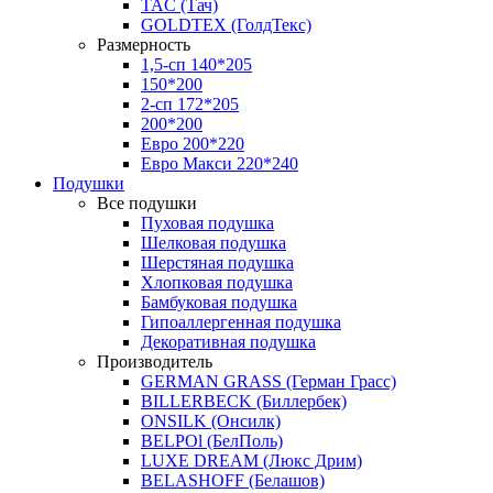
TAC (Тач)
GOLDTEX (ГолдТекс)
Размерность
1,5-сп 140*205
150*200
2-сп 172*205
200*200
Евро 200*220
Евро Макси 220*240
Подушки
Все подушки
Пуховая подушка
Шелковая подушка
Шерстяная подушка
Хлопковая подушка
Бамбуковая подушка
Гипоаллергенная подушка
Декоративная подушка
Производитель
GERMAN GRASS (Герман Грасс)
BILLERBECK (Биллербек)
ONSILK (Онсилк)
BELPOl (БелПоль)
LUXE DREAM (Люкс Дрим)
BELASHOFF (Белашов)