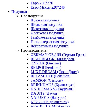
Евро 200*220
Евро Макси 220*240
Подушки
Все подушки
Пуховая подушка
Шелковая подушка
Шерстяная подушка
Хлопковая подушка
Бамбуковая подушка
Гипоаллергенная подушка
Декоративная подушка
Производитель
GERMAN GRASS (Герман Грасс)
BILLERBECK (Биллербек)
ONSILK (Онсилк)
BELPOl (БелПоль)
LUXE DREAM (Люкс Дрим)
BELASHOFF (Белашов)
SAMSON (Самсон)
BRINKHAUS (Бринкхаус)
KAUFFMANN (Кауфман)
DAUNY (Дауни)
NATURE`S (Натурес)
KINGSILK (Кингсилк)
ASABELLA (Асабелла)