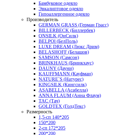
Бамбуковое одеяло
Эвкалиптовое одеяло
Гипоаллергенное одеяло
Производитель
GERMAN GRASS (Герман Грасс)
BILLERBECK (Биллербек)
ONSILK (ОнСилк)
BELPOl (БелПоль)
LUXE DREAM (Люкс Дрим)
BELASHOFF (Белашов)
SAMSON (Самсон)
BRINKHAUS (Бринкхаус)
DAUNY (Дауни)
KAUFFMANN (Кауфман)
NATURE`S (Натурес)
KINGSILK (Кингсилк)
ASABELLA (Асабелла)
ANNA FLAUM (Анна Флаум)
TAC (Тач)
GOLDTEX (ГолдТекс)
Размерность
1,5-сп 140*205
150*200
2-сп 172*205
200*200