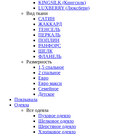
KINGSILK (Кингсилк)
LUXBERRY (Люксбери)
Вид ткани
САТИН
ЖАККАРД
ТЕНСЕЛЬ
ПЕРКАЛЬ
ПОПЛИН
РАНФОРС
ШЕЛК
ФЛАНЕЛЬ
Размерность
1,5 спальное
2 спальное
Евро
Евро макси
Семейное
Детское
Покрывала
Одеяла
Все одеяла
Пуховое одеяло
Шелковое одеяло
Шерстяное одеяло
Хлопковое одеяло