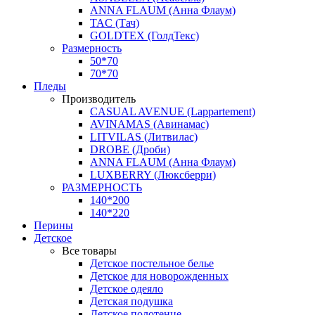
ANNA FLAUM (Анна Флаум)
TAC (Тач)
GOLDTEX (ГолдТекс)
Размерность
50*70
70*70
Пледы
Производитель
CASUAL AVENUE (Lappartement)
AVINAMAS (Авинамас)
LITVILAS (Литвилас)
DROBE (Дроби)
ANNA FLAUM (Анна Флаум)
LUXBERRY (Люксберри)
РАЗМЕРНОСТЬ
140*200
140*220
Перины
Детское
Все товары
Детское постельное белье
Детское для новорожденных
Детское одеяло
Детская подушка
Детское полотенце