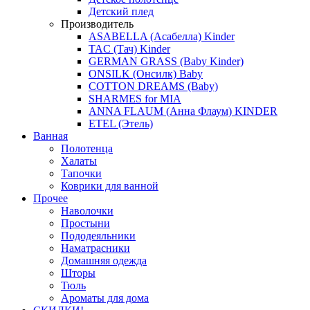
Детский плед
Производитель
ASABELLA (Асабелла) Kinder
TAC (Тач) Kinder
GERMAN GRASS (Baby Kinder)
ONSILK (Онсилк) Baby
COTTON DREAMS (Baby)
SHARMES for MIA
ANNA FLAUM (Анна Флаум) KINDER
ETEL (Этель)
Ванная
Полотенца
Халаты
Тапочки
Коврики для ванной
Прочее
Наволочки
Простыни
Пододеяльники
Наматрасники
Домашняя одежда
Шторы
Тюль
Ароматы для дома