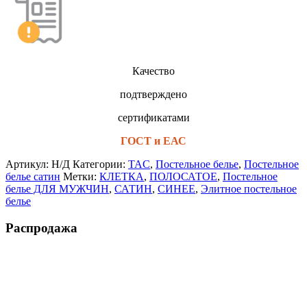
Качество
подтверждено
сертификатами
ГОСТ и ЕАС
Артикул:
Н/Д
Категории:
TAC
,
Постельное белье
,
Постельное
белье сатин
Метки:
КЛЕТКА
,
ПОЛОСАТОЕ
,
Постельное
белье ДЛЯ МУЖЧИН
,
САТИН
,
СИНЕЕ
,
Элитное постельное
белье
Распродажа