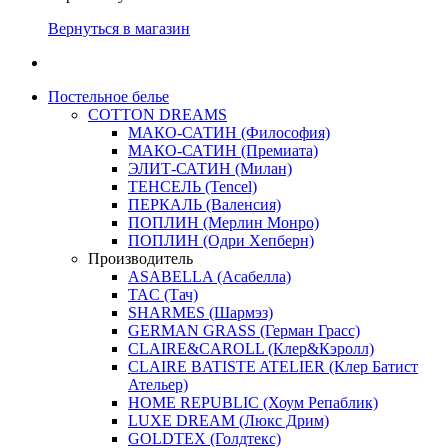
Вернуться в магазин
Постельное белье
COTTON DREAMS
МАКО-САТИН (Философия)
МАКО-САТИН (Премиата)
ЭЛИТ-САТИН (Милан)
ТЕНСЕЛЬ (Tencel)
ПЕРКАЛЬ (Валенсия)
ПОПЛИН (Мерлин Монро)
ПОПЛИН (Одри Хепберн)
Производитель
ASABELLA (Асабелла)
TAC (Тач)
SHARMES (Шармэз)
GERMAN GRASS (Герман Грасс)
CLAIRE&CAROLL (Клер&Кэролл)
CLAIRE BATISTE ATELIER (Клер Батист
Ательер)
HOME REPUBLIC (Хоум Репаблик)
LUXE DREAM (Люкс Дрим)
GOLDTEX (Голдтекс)