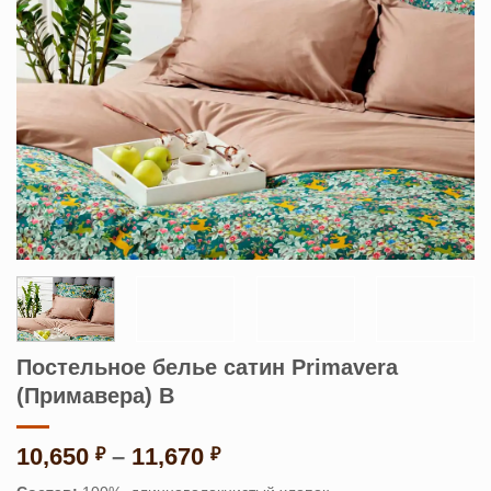
Постельное белье сатин Primavera
(Примавера) B
Диапазон
10,650
–
11,670
₽
₽
цен: