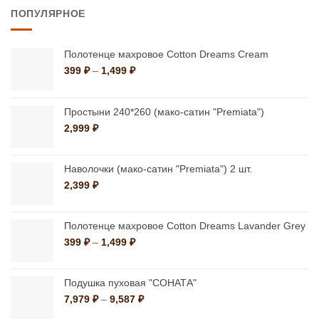
несколько
ПОПУЛЯРНОЕ
несколько
вариаций.
вариаций.
Опции
Опции
можно
Полотенце махровое Cotton Dreams Cream
можно
Диапазон
399
₽
–
1,499
₽
выбрать
цен:
выбрать
на
399 ₽
на
странице
–
Простыни 240*260 (мако-сатин "Premiata")
странице
1,499 ₽
товара.
2,999
₽
товара.
Наволочки (мако-сатин "Premiata") 2 шт.
2,399
₽
Полотенце махровое Cotton Dreams Lavander Grey
Диапазон
399
₽
–
1,499
₽
цен:
399 ₽
–
Подушка пуховая "СОНАТА"
1,499 ₽
Диапазон
7,979
₽
–
9,587
₽
цен: