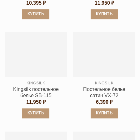
10,395
₽
11,950
₽
КУПИТЬ
КУПИТЬ
Этот
Этот
товар
товар
имеет
имеет
несколько
несколько
вариаций.
вариаций.
Опции
Опции
можно
можно
выбрать
выбрать
KINGSILK
KINGSILK
на
на
Kingsilk постельное
Постельное белье
странице
странице
белье SB-115
сатин VX-72
товара.
товара.
11,950
₽
6,390
₽
КУПИТЬ
КУПИТЬ
Этот
Этот
товар
товар
имеет
имеет