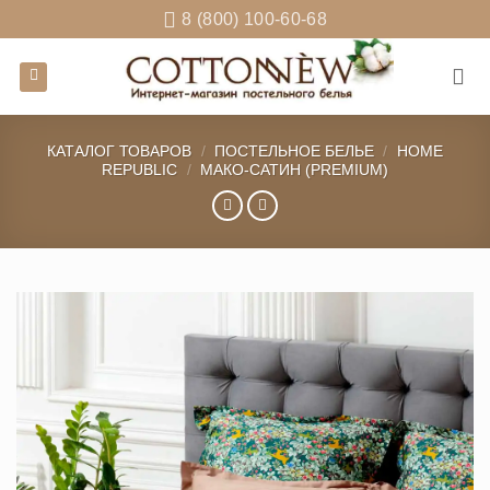
Skip
8 (800) 100-60-68
to
content
КАТАЛОГ ТОВАРОВ
/
ПОСТЕЛЬНОЕ БЕЛЬЕ
/
HOME
REPUBLIC
/
МАКО-САТИН (PREMIUM)