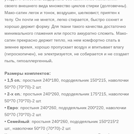
своего внешнего вида множество циклов стирки (долговечны).
Мако-сатин легок и тонок, воздушен, шелковист, приятен к
телу. Он почти не мнется, легко стирается, быстро сохнет и
хорошо держит форму. Для ткани такого качества достаточно
минимального глажения или просто аккуратно сложить. Мако-
сатин прекрасно держит тепло, на нем комфортно спать в
зимнее время, хорошо пропускает воздух и впитывает влагу
(гигроскопичен), не электризуется, не собирается и не создает
пыль, гипоаллергенный
.
Размеры комплектов:
•
1,5 сп.
: простыня 240*180, пододеяльник 150*215, наволочки
50*70 (70*70)-2 шт.
•
2-х сп.
: простыня 240*260, пододеяльник 175*215, наволочки
50*70 (70*70)-2 шт.
•
Евро
: простыня 240*260, пододеяльник 200*220, наволочки
50*70 (70*70)-2 шт.
•
Семейный
: простыня 240*260, пододеяльник 150*215*2
шт., наволочки 50*70 (70*70)-2 шт.