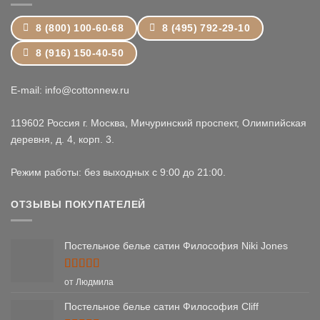
8 (800) 100-60-68
8 (495) 792-29-10
8 (916) 150-40-50
E-mail: info@cottonnew.ru
119602 Россия г. Москва, Мичуринский проспект, Олимпийская
деревня, д. 4, корп. 3.
Режим работы: без выходных с 9:00 до 21:00.
ОТЗЫВЫ ПОКУПАТЕЛЕЙ
Постельное белье сатин Философия Niki Jones
Оценка
5
от Людмила
из 5
Постельное белье сатин Философия Cliff