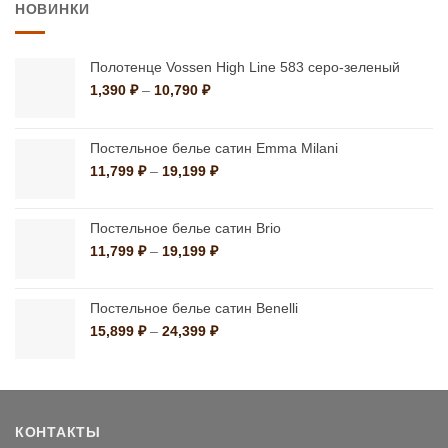
НОВИНКИ
24,660 ₽
Полотенце Vossen High Line 583 серо-зеленый
Диапазон
1,390
₽
–
10,790
₽
цен:
1,390 ₽
–
Постельное белье сатин Emma Milani
10,790 ₽
Диапазон
11,799
₽
–
19,199
₽
цен:
11,799 ₽
–
Постельное белье сатин Brio
19,199 ₽
Диапазон
11,799
₽
–
19,199
₽
цен:
11,799 ₽
–
Постельное белье сатин Benelli
19,199 ₽
Диапазон
15,899
₽
–
24,399
₽
цен:
15,899 ₽
–
24,399 ₽
КОНТАКТЫ