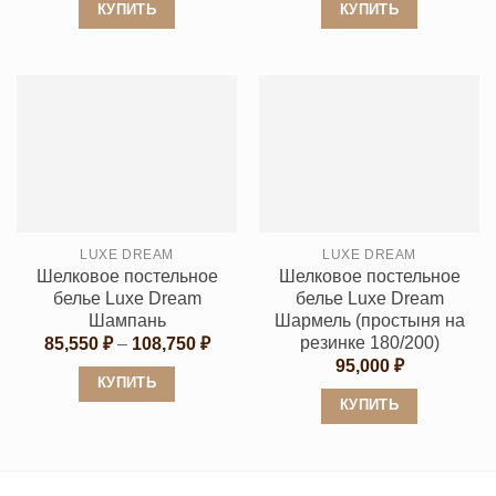
92,200 ₽
92,20
КУПИТЬ
КУПИТЬ
–
–
126,600 ₽
126,6
Этот
Этот
товар
товар
имеет
имеет
несколько
несколько
вариаций.
вариаций.
Опции
Опции
можно
можно
выбрать
выбрать
LUXE DREAM
LUXE DREAM
на
на
Шелковое постельное
Шелковое постельное
странице
странице
белье Luxe Dream
белье Luxe Dream
товара.
товара.
Шампань
Шармель (простыня на
резинке 180/200)
Диапазон
85,550
₽
–
108,750
₽
цен:
95,000
₽
85,550 ₽
КУПИТЬ
–
КУПИТЬ
108,750 ₽
Этот
Этот
товар
товар
имеет
имеет