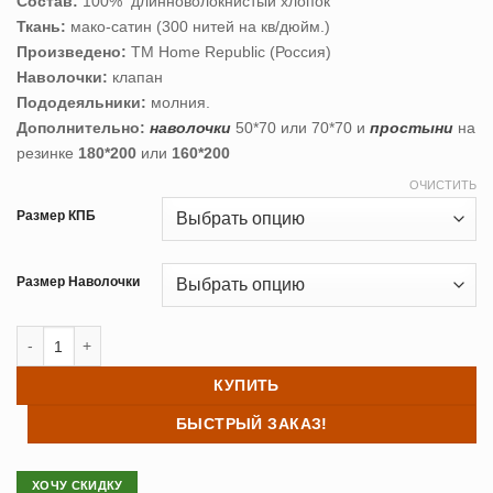
Состав:
100% длинноволокнистый хлопок
10,650 ₽
Ткань:
мако-сатин (300 нитей на кв/дюйм.)
–
Произведено:
ТМ Home Republic (Россия)
11,670 ₽
Наволочки:
клапан
Пододеяльники:
молния.
Дополнительно:
наволочки
50*70 или 70*70 и
простыни
на
резинке
180*200
или
160*200
ОЧИСТИТЬ
Размер КПБ
Размер Наволочки
Количество товара Постельное белье сатин Primavera (Примавера
КУПИТЬ
БЫСТРЫЙ ЗАКАЗ!
ХОЧУ СКИДКУ