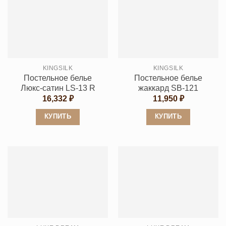
несколько
несколько
вариаций.
вариаций.
Опции
Опции
можно
можно
выбрать
выбрать
KINGSILK
KINGSILK
на
на
Постельное белье
Постельное белье
странице
странице
Люкс-сатин LS-13 R
жаккард SB-121
товара.
товара.
16,332
₽
11,950
₽
КУПИТЬ
КУПИТЬ
Этот
Этот
товар
товар
имеет
имеет
несколько
несколько
вариаций.
вариаций.
Опции
Опции
можно
можно
выбрать
выбрать