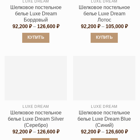
LUXE DREAM
LUXE DREAM
на
на
Шелковое постельное
Шелковое постельное
странице
странице
белье Luxe Dream
белье Luxe Dream
товара.
товара.
Бордовый
Лотос
Диапазон
Диап
92,200
₽
–
126,600
₽
92,200
₽
–
105,000
₽
цен:
цен:
92,200 ₽
92,20
КУПИТЬ
КУПИТЬ
–
–
126,600 ₽
105,0
Этот
Этот
товар
товар
имеет
имеет
несколько
несколько
вариаций.
вариаций.
Опции
Опции
можно
можно
выбрать
выбрать
LUXE DREAM
LUXE DREAM
на
на
Шелковое постельное
Шелковое постельное
странице
странице
белье Luxe Dream Silver
белье Luxe Dream Blue
товара.
товара.
(Серебро)
(Синий)
Диапазон
Диап
92,200
₽
–
126,600
₽
92,200
₽
–
126,600
₽
цен:
цен: