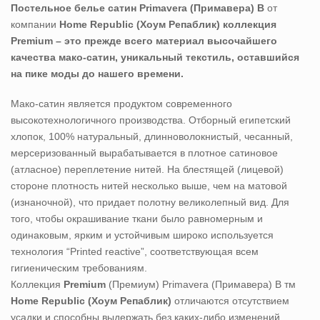
Постельное белье сатин Primavera (Примавера) B
от
компании
Home Republic (Хоум Репаблик)
коллекция
Premium – это прежде всего материал высочайшего
качества мако-сатин, уникальный текстиль, оставшийся
на пике моды до нашего времени.
Мако-сатин является продуктом современного
высокотехнологичного производства. Отборный египетский
хлопок, 100% натуральный, длинноволокнистый, чесанный,
мерсеризованный вырабатывается в плотное сатиновое
(атласное) переплетение нитей. На блестящей (лицевой)
стороне плотность нитей несколько выше, чем на матовой
(изнаночной), что придает полотну великолепный вид. Для
того, чтобы окрашивание ткани было равномерным и
одинаковым, ярким и устойчивым широко используется
технология “Printed reactive”, соответствующая всем
гигиеническим требованиям.
Коллекция
Premium
(Премиум) Primavera (Примавера) B тм
Home Republic (Хоум Репаблик)
отличаются отсутствием
усадки и способны выдержать без каких-либо изменений