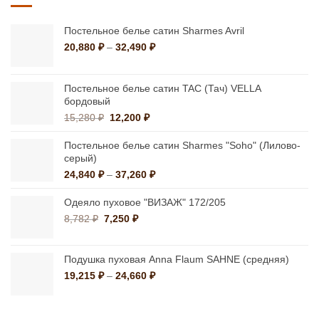
Постельное белье сатин Sharmes Avril
Диапазон
20,880
₽
–
32,490
₽
цен:
20,880 ₽
–
Постельное белье сатин TAC (Тач) VELLA
32,490 ₽
бордовый
Первоначальная
Текущая
15,280
₽
12,200
₽
цена
цена:
составляла
12,200 ₽.
Постельное белье сатин Sharmes "Soho" (Лилово-
15,280 ₽.
серый)
Диапазон
24,840
₽
–
37,260
₽
цен:
24,840 ₽
Одеяло пуховое "ВИЗАЖ" 172/205
–
Первоначальная
Текущая
8,782
₽
7,250
₽
37,260 ₽
цена
цена:
составляла
7,250 ₽.
8,782 ₽.
Подушка пуховая Anna Flaum SAHNE (средняя)
Диапазон
19,215
₽
–
24,660
₽
цен:
19,215 ₽
–