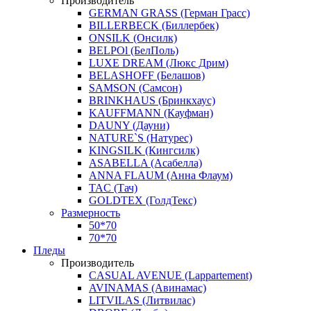
Производитель
GERMAN GRASS (Герман Грасс)
BILLERBECK (Биллербек)
ONSILK (Онсилк)
BELPOl (БелПоль)
LUXE DREAM (Люкс Дрим)
BELASHOFF (Белашов)
SAMSON (Самсон)
BRINKHAUS (Бринкхаус)
KAUFFMANN (Кауфман)
DAUNY (Дауни)
NATURE`S (Натурес)
KINGSILK (Кингсилк)
ASABELLA (Асабелла)
ANNA FLAUM (Анна Флаум)
TAC (Тач)
GOLDTEX (ГолдТекс)
Размерность
50*70
70*70
Пледы
Производитель
CASUAL AVENUE (Lappartement)
AVINAMAS (Авинамас)
LITVILAS (Литвилас)