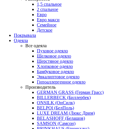
1,5 спальное
2 спальное
Евро
Евро макси
Семейное
Детское
Покрывала
Одеяла
Все одеяла
Пуховое одеяло
Шелковое одеяло
Шерстяное одеяло
Хлопковое одеяло
Бамбуковое одеяло
Эвкалиптовое одеяло
Гипоаллергенное одеяло
Производитель
GERMAN GRASS (Герман Грасс)
BILLERBECK (Биллербек)
ONSILK (ОнСилк)
BELPOl (БелПоль)
LUXE DREAM (Люкс Дрим)
BELASHOFF (Белашов)
SAMSON (Самсон)
BRINKHAUS (Бринкхаус)