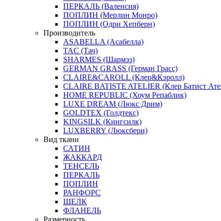
ПЕРКАЛЬ (Валенсия)
ПОПЛИН (Мерлин Монро)
ПОПЛИН (Одри Хепберн)
Производитель
ASABELLA (Асабелла)
TAC (Тач)
SHARMES (Шармэз)
GERMAN GRASS (Герман Грасс)
CLAIRE&CAROLL (Клер&Кэролл)
CLAIRE BATISTE ATELIER (Клер Батист Ате
HOME REPUBLIC (Хоум Репаблик)
LUXE DREAM (Люкс Дрим)
GOLDTEX (Голдтекс)
KINGSILK (Кингсилк)
LUXBERRY (Люксбери)
Вид ткани
САТИН
ЖАККАРД
ТЕНСЕЛЬ
ПЕРКАЛЬ
ПОПЛИН
РАНФОРС
ШЕЛК
ФЛАНЕЛЬ
Размерность