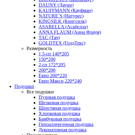
DAUNY (Дауни)
KAUFFMANN (Кауфман)
NATURE`S (Натурес)
KINGSILK (Кингсилк)
ASABELLA (Асабелла)
ANNA FLAUM (Анна Флаум)
TAC (Тач)
GOLDTEX (ГолдТекс)
Размерность
1,5-сп 140*205
150*200
2-сп 172*205
200*200
Евро 200*220
Евро Макси 220*240
Подушки
Все подушки
Пуховая подушка
Шелковая подушка
Шерстяная подушка
Хлопковая подушка
Бамбуковая подушка
Гипоаллергенная подушка
Декоративная подушка