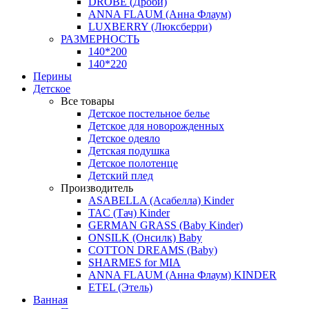
DROBE (Дроби)
ANNA FLAUM (Анна Флаум)
LUXBERRY (Люксберри)
РАЗМЕРНОСТЬ
140*200
140*220
Перины
Детское
Все товары
Детское постельное белье
Детское для новорожденных
Детское одеяло
Детская подушка
Детское полотенце
Детский плед
Производитель
ASABELLA (Асабелла) Kinder
TAC (Тач) Kinder
GERMAN GRASS (Baby Kinder)
ONSILK (Онсилк) Baby
COTTON DREAMS (Baby)
SHARMES for MIA
ANNA FLAUM (Анна Флаум) KINDER
ETEL (Этель)
Ванная