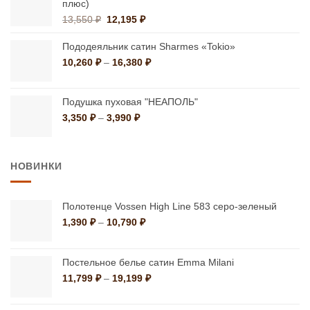
плюс)
Первоначальная
Текущая
13,550
₽
12,195
₽
цена
цена:
составляла
12,195 ₽.
Пододеяльник сатин Sharmes «Tokio»
13,550 ₽.
Диапазон
10,260
₽
–
16,380
₽
цен:
10,260 ₽
–
Подушка пуховая "НЕАПОЛЬ"
16,380 ₽
Диапазон
3,350
₽
–
3,990
₽
цен:
3,350 ₽
–
НОВИНКИ
3,990 ₽
Полотенце Vossen High Line 583 серо-зеленый
Диапазон
1,390
₽
–
10,790
₽
цен:
1,390 ₽
–
Постельное белье сатин Emma Milani
10,790 ₽
Диапазон
11,799
₽
–
19,199
₽
цен:
11,799 ₽