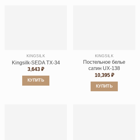
KINGSILK
KINGSILK
Постельное белье
Kingsilk-SEDA TX-34
сатин UX-138
3,643
₽
10,395
₽
КУПИТЬ
КУПИТЬ
Этот
Этот
товар
товар
имеет
имеет
несколько
несколько
вариаций.
вариаций.
Опции
Опции
можно