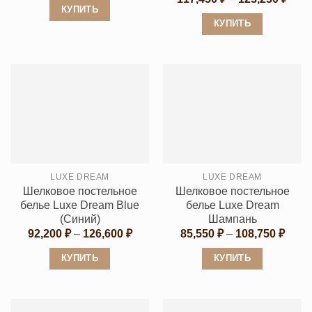
цен:
КУПИТЬ
117,
КУПИТЬ
Этот
–
123,
Этот
товар
товар
имеет
имеет
несколько
несколько
вариаций.
вариаций.
Опции
Опции
можно
можно
выбрать
выбрать
на
LUXE DREAM
LUXE DREAM
на
странице
Шелковое постельное
Шелковое постельное
странице
товара.
белье Luxe Dream Blue
белье Luxe Dream
товара.
(Синий)
Шампань
Диапазон
Диап
92,200
₽
–
126,600
₽
85,550
₽
–
108,750
₽
цен:
цен:
92,200 ₽
85,55
КУПИТЬ
КУПИТЬ
–
–
126,600 ₽
108,7
Этот
Этот
товар
товар