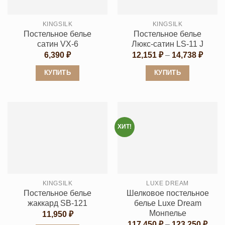
можно
выбрать
выбрать
на
KINGSILK
KINGSILK
на
странице
Постельное белье
Постельное белье
странице
товара.
сатин VX-6
Люкс-сатин LS-11 J
товара.
Диапа
6,390
₽
12,151
₽
–
14,738
₽
цен:
12,15
КУПИТЬ
КУПИТЬ
–
14,73
Этот
Этот
товар
товар
имеет
имеет
несколько
несколько
ХИТ!
вариаций.
вариаций.
Опции
Опции
можно
можно
выбрать
выбрать
KINGSILK
LUXE DREAM
на
на
Постельное белье
Шелковое постельное
странице
странице
жаккард SB-121
белье Luxe Dream
товара.
товара.
Монпелье
11,950
₽
Диап
117,450
₽
–
123,250
₽