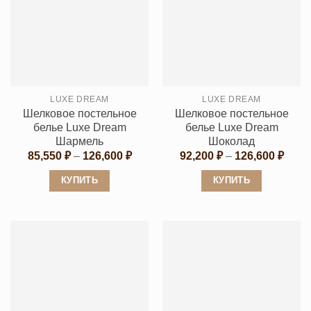
имеет
имеет
несколько
несколько
вариаций.
вариаций.
Опции
Опции
можно
можно
выбрать
выбрать
LUXE DREAM
LUXE DREAM
на
на
Шелковое постельное
Шелковое постельное
странице
странице
белье Luxe Dream
белье Luxe Dream
товара.
товара.
Шармель
Шоколад
Диапазон
Диап
85,550
₽
–
126,600
₽
92,200
₽
–
126,600
₽
цен:
цен:
85,550 ₽
92,20
КУПИТЬ
КУПИТЬ
–
–
126,600 ₽
126,6
Этот
Этот
товар
товар
имеет
имеет
несколько
несколько
вариаций.
вариаций.
Опции
Опции
можно
можно