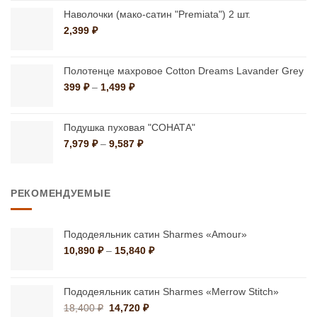
Наволочки (мако-сатин "Premiata") 2 шт.
2,399
₽
Полотенце махровое Cotton Dreams Lavander Grey
Диапазон
399
₽
–
1,499
₽
цен:
399 ₽
–
Подушка пуховая "СОНАТА"
1,499 ₽
Диапазон
7,979
₽
–
9,587
₽
цен:
7,979 ₽
–
РЕКОМЕНДУЕМЫЕ
9,587 ₽
Пододеяльник сатин Sharmes «Amour»
Диапазон
10,890
₽
–
15,840
₽
цен:
10,890 ₽
–
Пододеяльник сатин Sharmes «Merrow Stitch»
15,840 ₽
Первоначальная
Текущая
18,400
₽
14,720
₽