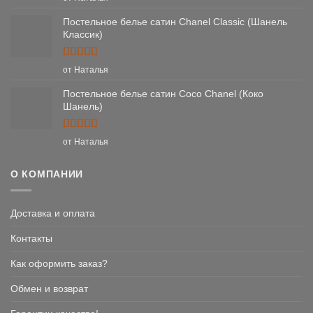
из 5
Постельное белье сатин Chanel Classic (Шанель
Классик)
Оценка
5
от Наталья
из 5
Постельное белье сатин Coco Chanel (Коко
Шанель)
Оценка
5
от Наталья
из 5
О КОМПАНИИ
Доставка и оплата
Контакты
Как оформить заказ?
Обмен и возврат