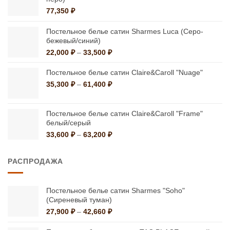
77,350
₽
Постельное белье сатин Sharmes Luca (Cеро-
бежевый/синий)
Диапазон
22,000
₽
–
33,500
₽
цен:
22,000 ₽
Постельное белье сатин Claire&Caroll "Nuage"
–
Диапазон
35,300
₽
–
61,400
₽
33,500 ₽
цен:
35,300 ₽
–
Постельное белье сатин Claire&Caroll "Frame"
белый/серый
61,400 ₽
Диапазон
33,600
₽
–
63,200
₽
цен:
33,600 ₽
РАСПРОДАЖА
–
63,200 ₽
Постельное белье сатин Sharmes "Soho"
(Сиреневый туман)
Диапазон
27,900
₽
–
42,660
₽
цен: