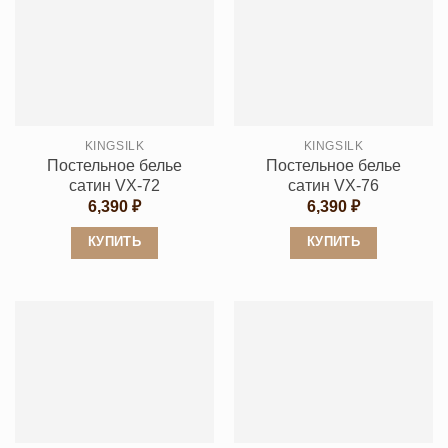
имеет
несколько
несколько
вариаций.
вариаций.
Опции
Опции
можно
можно
выбрать
выбрать
на
KINGSILK
KINGSILK
на
странице
Постельное белье
Постельное белье
странице
товара.
сатин VX-72
сатин VX-76
товара.
6,390
₽
6,390
₽
КУПИТЬ
КУПИТЬ
Этот
Этот
товар
товар
имеет
имеет
несколько
несколько
вариаций.
вариаций.
Опции
Опции
можно
можно
выбрать
выбрать