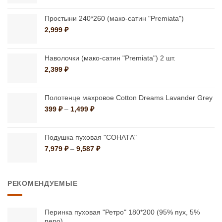
выбрать
на
399 ₽
на
странице
–
Простыни 240*260 (мако-сатин "Premiata")
странице
1,499 ₽
товара.
2,999
₽
товара.
Наволочки (мако-сатин "Premiata") 2 шт.
2,399
₽
Полотенце махровое Cotton Dreams Lavander Grey
Диапазон
399
₽
–
1,499
₽
цен:
399 ₽
–
Подушка пуховая "СОНАТА"
1,499 ₽
Диапазон
7,979
₽
–
9,587
₽
цен:
7,979 ₽
–
РЕКОМЕНДУЕМЫЕ
9,587 ₽
Перинка пуховая "Ретро" 180*200 (95% пух, 5%
перо)