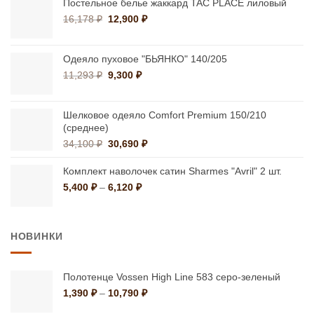
27,900 ₽
Постельное белье жаккард TAC PLACE лиловый
–
Первоначальная
Текущая
16,178
₽
12,900
₽
42,660 ₽
цена
цена:
составляла
12,900 ₽.
16,178 ₽.
Одеяло пуховое "БЬЯНКО" 140/205
Первоначальная
Текущая
11,293
₽
9,300
₽
цена
цена:
составляла
9,300 ₽.
11,293 ₽.
Шелковое одеяло Comfort Premium 150/210
(среднее)
Первоначальная
Текущая
34,100
₽
30,690
₽
цена
цена:
составляла
30,690 ₽.
Комплект наволочек сатин Sharmes "Avril" 2 шт.
34,100 ₽.
Диапазон
5,400
₽
–
6,120
₽
цен:
5,400 ₽
–
НОВИНКИ
6,120 ₽
Полотенце Vossen High Line 583 серо-зеленый
Диапазон
1,390
₽
–
10,790
₽
цен: