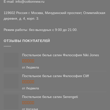
E-mail: info@cottonnew.ru
119602 Россия г. Москва, Мичуринский проспект, Олимпийская
деревня, д. 4, корп. 3.
Режим работы: без выходных с 9:00 до 21:00.
ОТЗЫВЫ ПОКУПАТЕЛЕЙ
Постельное белье сатин Философия Niki Jones
Оценка
5
от Людмила
из 5
Постельное белье сатин Философия Cliff
Оценка
5
от Людмила
из 5
Постельное белье сатин Serengeti
Оценка
5
от Наталья