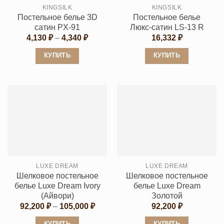
KINGSILK
KINGSILK
на
на
Постельное белье 3D
Постельное белье
странице
странице
сатин PX-91
Люкс-сатин LS-13 R
товара.
товара.
Диапазон
4,130
₽
–
4,340
₽
16,332
₽
цен:
4,130 ₽
КУПИТЬ
КУПИТЬ
–
4,340 ₽
Этот
Этот
товар
товар
имеет
имеет
несколько
несколько
вариаций.
вариаций.
Опции
Опции
можно
можно
выбрать
выбрать
LUXE DREAM
LUXE DREAM
на
на
Шелковое постельное
Шелковое постельное
странице
странице
белье Luxe Dream Ivory
белье Luxe Dream
товара.
товара.
(Айвори)
Золотой
Диапазон
92,200
₽
–
105,000
₽
92,200
₽
цен:
92,200 ₽