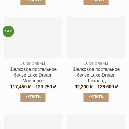
КУПИТЬ
КУПИТЬ
–
105,000 ₽
Этот
Этот
товар
товар
имеет
имеет
несколько
несколько
ХИТ!
вариаций.
вариаций.
Опции
Опции
можно
можно
выбрать
выбрать
LUXE DREAM
LUXE DREAM
на
на
Шелковое постельное
Шелковое постельное
странице
странице
белье Luxe Dream
белье Luxe Dream
товара.
товара.
Монпелье
Шоколад
Диапазон
Диап
117,450
₽
–
123,250
₽
92,200
₽
–
126,600
₽
цен:
цен:
117,450 ₽
92,20
КУПИТЬ
КУПИТЬ
–
–
123,250 ₽
126,6
Этот
Этот
товар
товар
имеет
имеет
несколько
несколько