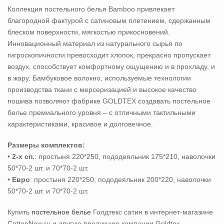
Коллекция постельного белья Bamboo привлекает
благородной фактурой с сатиновым плетением, сдержанным
блеском поверхности, мягкостью прикосновений.
Инновационный материал из натурального сырья по
гигроскопичности превосходит хлопок, прекрасно пропускает
воздух, способствует комфортному ощущению и в прохладу, и
в жару. Бамбуковое волокно, используемые технологии
производства ткани с мерсеризацией и высокое качество
пошива позволяют фабрике GOLDTEX создавать постельное
белье премиального уровня – с отличными тактильными
характеристиками, красивое и долговечное.
Размеры комплектов:
•
2-х сп.
: простыня 220*250, пододеяльник 175*210, наволочки
50*70-2 шт. и 70*70-2 шт.
•
Евро
: простыня 220*250, пододеяльник 200*220, наволочки
50*70-2 шт. и 70*70-2 шт.
Купить
постельное белье
Голдтекс сатин
в интернет-магазине
CottonNew.ru и другую продукцию компании Goldtex.