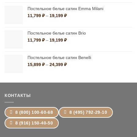
1,390 ₽
–
Постельное белье сатин Emma Milani
10,790 ₽
Диапазон
11,799
₽
–
19,199
₽
цен:
11,799 ₽
–
Постельное белье сатин Brio
19,199 ₽
Диапазон
11,799
₽
–
19,199
₽
цен:
11,799 ₽
–
Постельное белье сатин Benelli
19,199 ₽
Диапазон
15,899
₽
–
24,399
₽
цен:
15,899 ₽
–
24,399 ₽
КОНТАКТЫ
8 (800) 100-60-68
8 (495) 792-29-10
8 (916) 150-40-50