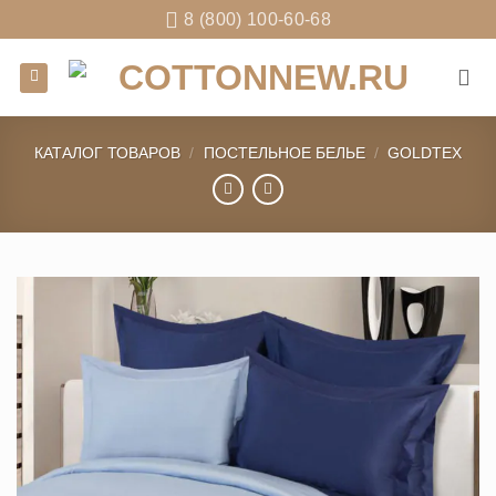
Skip
8 (800) 100-60-68
to
content
КАТАЛОГ ТОВАРОВ
/
ПОСТЕЛЬНОЕ БЕЛЬЕ
/
GOLDTEX