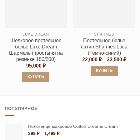
вариаций.
вариаций.
Опции
Опции
можно
можно
выбрать
выбрать
LUXE DREAM
SHARMES
на
на
Шелковое постельное
Постельное белье
странице
странице
белье Luxe Dream
сатин Sharmes Luca
товара.
товара.
Шармель (простыня на
(Темно-синий)
резинке 180/200)
Диапа
22,000
₽
–
33,500
₽
цен:
95,000
₽
22,00
КУПИТЬ
–
КУПИТЬ
33,50
Этот
Этот
товар
товар
имеет
имеет
несколько
ПОПУЛЯРНОЕ
несколько
вариаций.
вариаций.
Опции
Опции
можно
Полотенце махровое Cotton Dreams Cream
можно
Диапазон
399
₽
–
1,499
₽
выбрать
цен: