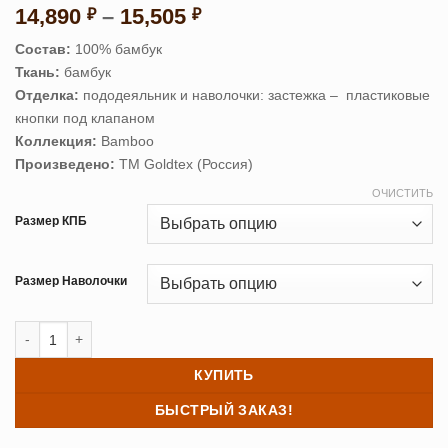
Диапазон
14,890
–
15,505
₽
₽
цен:
Состав:
100% бамбук
14,890 ₽
Ткань:
бамбук
–
Отделка:
пододеяльник и наволочки: застежка – пластиковые
15,505 ₽
кнопки под клапаном
Коллекция:
Bamboo
Произведено:
ТМ Goldtex (Россия)
ОЧИСТИТЬ
Размер КПБ
Размер Наволочки
Количество товара Постельное белье бамбук Blue Indigo
КУПИТЬ
БЫСТРЫЙ ЗАКАЗ!