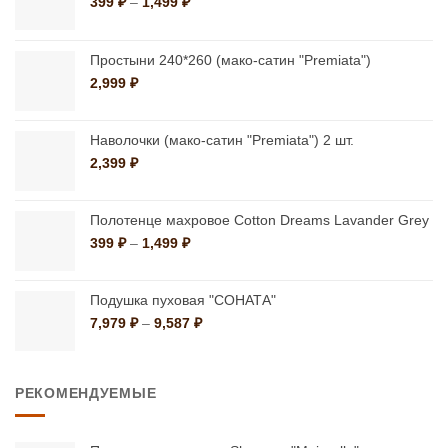
Диапазон
399
₽
–
1,499
₽
цен:
выбрать
выбрать
399 ₽
на
на
–
Простыни 240*260 (мако-сатин "Premiata")
странице
странице
1,499 ₽
2,999
₽
товара.
товара.
Наволочки (мако-сатин "Premiata") 2 шт.
2,399
₽
Полотенце махровое Cotton Dreams Lavander Grey
Диапазон
399
₽
–
1,499
₽
цен:
399 ₽
–
Подушка пуховая "СОНАТА"
1,499 ₽
Диапазон
7,979
₽
–
9,587
₽
цен:
7,979 ₽
–
РЕКОМЕНДУЕМЫЕ
9,587 ₽