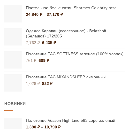
цена
цена:
составляла
12,195 ₽.
Постельное белье сатин Sharmes Celebrity rose
13,550 ₽.
Диапазон
24,840
₽
–
37,170
₽
цен:
24,840 ₽
–
Одеяло Караван (всесезонное) - Belashoff
(Белашов) 172/205
37,170 ₽
Первоначальная
Текущая
7,762
₽
6,435
₽
цена
цена:
составляла
6,435 ₽.
Полотенце TAC SOFTNESS зеленое (100% хлопок)
7,762 ₽.
Первоначальная
Текущая
761
₽
609
₽
цена
цена:
составляла
609 ₽.
761 ₽.
Полотенце TAC MIXANDSLEEP лимонный
Первоначальная
Текущая
1,028
₽
822
₽
цена
цена:
составляла
822 ₽.
1,028 ₽.
НОВИНКИ
Полотенце Vossen High Line 583 серо-зеленый
Диапазон
1,390
₽
–
10,790
₽