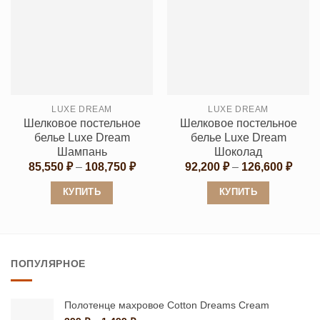
имеет
имеет
несколько
несколько
вариаций.
вариаций.
Опции
Опции
можно
можно
выбрать
выбрать
LUXE DREAM
LUXE DREAM
на
на
Шелковое постельное
Шелковое постельное
странице
странице
белье Luxe Dream
белье Luxe Dream
товара.
товара.
Шампань
Шоколад
Диапазон
Диап
85,550
₽
–
108,750
₽
92,200
₽
–
126,600
₽
цен:
цен:
85,550 ₽
92,20
КУПИТЬ
КУПИТЬ
–
–
108,750 ₽
126,6
Этот
Этот
товар
товар
имеет
имеет
ПОПУЛЯРНОЕ
несколько
несколько
вариаций.
вариаций.
Опции
Опции
Полотенце махровое Cotton Dreams Cream
можно
можно