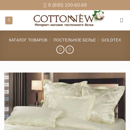
Skip
8 (800) 100-60-68
to
content
КАТАЛОГ ТОВАРОВ
/
ПОСТЕЛЬНОЕ БЕЛЬЕ
/
GOLDTEX