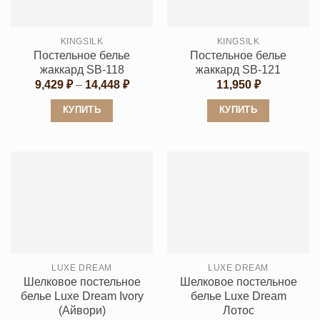
можно
можно
выбрать
выбрать
KINGSILK
KINGSILK
на
на
Постельное белье
Постельное белье
странице
странице
жаккард SB-118
жаккард SB-121
товара.
товара.
Диапазон
9,429
₽
–
14,448
₽
11,950
₽
цен:
9,429 ₽
КУПИТЬ
КУПИТЬ
–
14,448 ₽
Этот
Этот
товар
товар
имеет
имеет
несколько
несколько
вариаций.
вариаций.
Опции
Опции
можно
можно
выбрать
выбрать
LUXE DREAM
LUXE DREAM
на
на
Шелковое постельное
Шелковое постельное
странице
странице
белье Luxe Dream Ivory
белье Luxe Dream
товара.
товара.
(Айвори)
Лотос