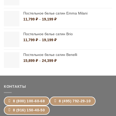
цен:
1,390 ₽
–
Постельное белье сатин Emma Milani
10,790 ₽
Диапазон
11,799
₽
–
19,199
₽
цен:
11,799 ₽
–
Постельное белье сатин Brio
19,199 ₽
Диапазон
11,799
₽
–
19,199
₽
цен:
11,799 ₽
–
Постельное белье сатин Benelli
19,199 ₽
Диапазон
15,899
₽
–
24,399
₽
цен:
15,899 ₽
–
24,399 ₽
КОНТАКТЫ
8 (800) 100-60-68
8 (495) 792-29-10
8 (916) 150-40-50