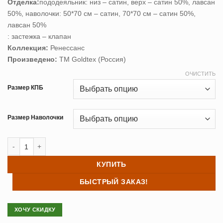
Отделка:
пододеяльник: низ – сатин, верх – сатин 50%, лавсан
13,740 ₽
50%,
наволочки: 50*70 см – сатин, 70*70 см – сатин 50%,
лавсан 50%
: застежка – клапан
Коллекция:
Ренессанс
Произведено:
ТМ Goldtex (Россия)
ОЧИСТИТЬ
Размер КПБ
Размер Наволочки
Количество товара Постельное белье жаккард Элиза
КУПИТЬ
БЫСТРЫЙ ЗАКАЗ!
ХОЧУ СКИДКУ