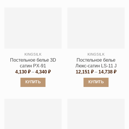
товар
товар
имеет
имеет
несколько
несколько
вариаций.
вариаций.
Опции
Опции
можно
можно
выбрать
выбрать
на
KINGSILK
KINGSILK
на
странице
Постельное белье 3D
Постельное белье
странице
товара.
сатин PX-91
Люкс-сатин LS-11 J
товара.
Диапазон
Диапа
4,130
₽
–
4,340
₽
12,151
₽
–
14,738
₽
цен:
цен:
4,130 ₽
12,15
КУПИТЬ
КУПИТЬ
–
–
4,340 ₽
14,73
Этот
Этот
товар
товар
имеет
имеет
несколько
несколько
вариаций.
вариаций.
Опции
Опции