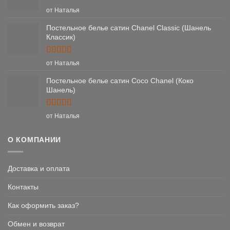
Оценка
5
от Наталья
из 5
Постельное белье сатин Chanel Classic (Шанель
Классик)
Оценка
5
от Наталья
из 5
Постельное белье сатин Coco Chanel (Коко
Шанель)
Оценка
5
от Наталья
из 5
О КОМПАНИИ
Доставка и оплата
Контакты
Как оформить заказ?
Обмен и возврат