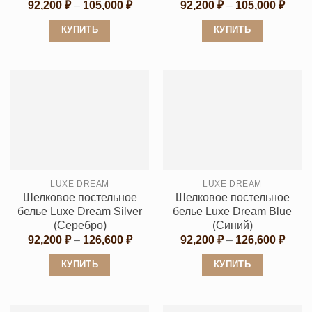
Диапазон
Диап
92,200
₽
–
105,000
₽
92,200
₽
–
105,000
₽
цен:
цен:
92,200 ₽
92,20
КУПИТЬ
КУПИТЬ
–
–
105,000 ₽
105,0
Этот
Этот
товар
товар
имеет
имеет
несколько
несколько
вариаций.
вариаций.
Опции
Опции
можно
можно
выбрать
выбрать
LUXE DREAM
LUXE DREAM
на
на
Шелковое постельное
Шелковое постельное
странице
странице
белье Luxe Dream Silver
белье Luxe Dream Blue
товара.
товара.
(Серебро)
(Синий)
Диапазон
Диап
92,200
₽
–
126,600
₽
92,200
₽
–
126,600
₽
цен:
цен:
92,200 ₽
92,20
КУПИТЬ
КУПИТЬ
–
–
126,600 ₽
126,6
Этот
Этот
товар
товар