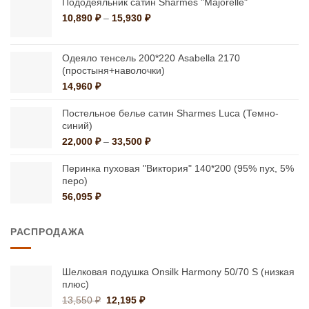
Пододеяльник сатин Sharmes "Majorelle"
Диапазон
10,890
₽
–
15,930
₽
цен:
10,890 ₽
–
Одеяло тенсель 200*220 Asabella 2170
15,930 ₽
(простыня+наволочки)
14,960
₽
Постельное белье сатин Sharmes Luca (Темно-
синий)
Диапазон
22,000
₽
–
33,500
₽
цен:
22,000 ₽
Перинка пуховая "Виктория" 140*200 (95% пух, 5%
–
перо)
33,500 ₽
56,095
₽
РАСПРОДАЖА
Шелковая подушка Onsilk Harmony 50/70 S (низкая
плюс)
Первоначальная
Текущая
13,550
₽
12,195
₽