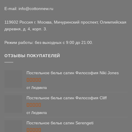
E-mail: info@cottonnew.ru
119602 Россия г. Москва, Мичуринский проспект, Олимпийская
деревня, д. 4, корп. 3.
Режим работы: без выходных с 9:00 до 21:00.
ОТЗЫВЫ ПОКУПАТЕЛЕЙ
Постельное белье сатин Философия Niki Jones
Оценка
5
от Людмила
из 5
Постельное белье сатин Философия Cliff
Оценка
5
от Людмила
из 5
Постельное белье сатин Serengeti