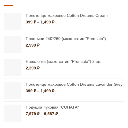
вариаций.
вариаций.
Опции
Опции
Полотенце махровое Cotton Dreams Cream
можно
можно
Диапазон
399
₽
–
1,499
₽
цен:
выбрать
выбрать
399 ₽
на
на
–
Простыни 240*260 (мако-сатин "Premiata")
странице
странице
1,499 ₽
2,999
₽
товара.
товара.
Наволочки (мако-сатин "Premiata") 2 шт.
2,399
₽
Полотенце махровое Cotton Dreams Lavander Grey
Диапазон
399
₽
–
1,499
₽
цен:
399 ₽
–
Подушка пуховая "СОНАТА"
1,499 ₽
Диапазон
7,979
₽
–
9,587
₽
цен:
7,979 ₽