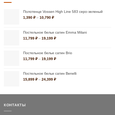
Полотенце Vossen High Line 583 серо-зеленый
Диапазон
1,390
₽
–
10,790
₽
цен:
1,390 ₽
–
Постельное белье сатин Emma Milani
10,790 ₽
Диапазон
11,799
₽
–
19,199
₽
цен:
11,799 ₽
–
Постельное белье сатин Brio
19,199 ₽
Диапазон
11,799
₽
–
19,199
₽
цен:
11,799 ₽
–
Постельное белье сатин Benelli
19,199 ₽
Диапазон
15,899
₽
–
24,399
₽
цен:
15,899 ₽
–
24,399 ₽
КОНТАКТЫ