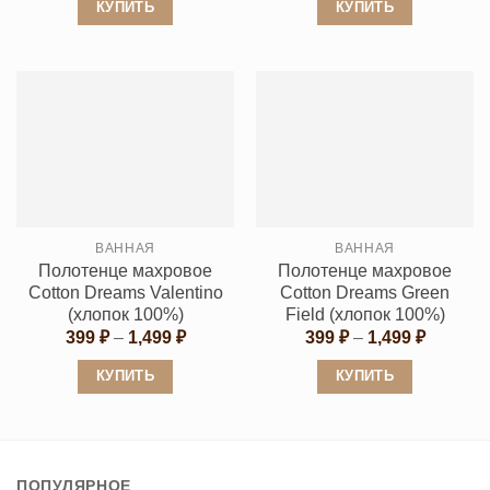
399 ₽
399 ₽
КУПИТЬ
КУПИТЬ
–
–
1,499 ₽
1,499 ₽
Этот
Этот
товар
товар
имеет
имеет
несколько
несколько
вариаций.
вариаций.
Опции
Опции
можно
можно
выбрать
выбрать
ВАННАЯ
ВАННАЯ
на
на
Полотенце махровое
Полотенце махровое
странице
странице
Cotton Dreams Valentino
Cotton Dreams Green
товара.
товара.
(хлопок 100%)
Field (хлопок 100%)
Диапазон
Диапаз
399
₽
–
1,499
₽
399
₽
–
1,499
₽
цен:
цен:
399 ₽
399 ₽
КУПИТЬ
КУПИТЬ
–
–
1,499 ₽
1,499 ₽
Этот
Этот
товар
товар
имеет
имеет
ПОПУЛЯРНОЕ
несколько
несколько