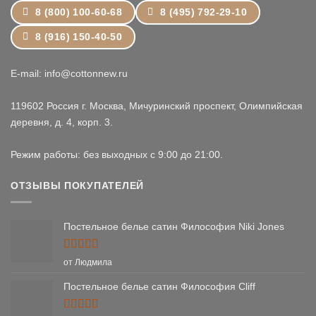
8 (800) 100-60-68
8 (495) 792-29-10
8 (916) 150-40-50
E-mail: info@cottonnew.ru
119602 Россия г. Москва, Мичуринский проспект, Олимпийская
деревня, д. 4, корп. 3.
Режим работы: без выходных с 9:00 до 21:00.
ОТЗЫВЫ ПОКУПАТЕЛЕЙ
Постельное белье сатин Философия Niki Jones
Оценка
5
от Людмила
из 5
Постельное белье сатин Философия Cliff