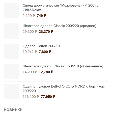
Свеча ароматическая "Можжевельник" 200 гр.
Chill&Relax
Первоначальная
Текущая
2,129
₽
749
₽
цена
цена:
составляла
749 ₽.
Шелковое одеяло Classic 200/220 (среднее)
2,129 ₽.
Первоначальная
Текущая
29,300
₽
26,370
₽
цена
цена:
составляла
26,370 ₽.
29,300 ₽.
Одеяло Cotton 200/220
Первоначальная
Текущая
10,242
₽
7,800
₽
цена
цена:
составляла
7,800 ₽.
10,242 ₽.
Шелковое одеяло Classic 150/210 (облегченное)
Первоначальная
Текущая
14,200
₽
12,780
₽
цена
цена:
составляла
12,780 ₽.
14,200 ₽.
Одеяло пуховое BelPol ЭКОЛЬ NORD с бортиком
200/220
Первоначальная
Текущая
116,100
₽
77,950
₽
цена
цена:
составляла
77,950 ₽.
НОВИНКИ
116,100 ₽.