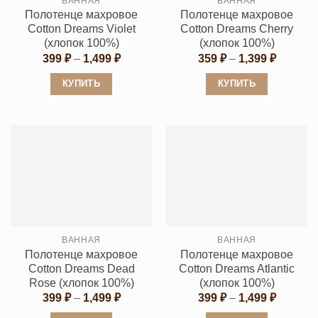
ВАННАЯ
ВАННАЯ
на
на
Полотенце махровое
Полотенце махровое
странице
странице
Cotton Dreams Violet
Cotton Dreams Cherry
товара.
товара.
(хлопок 100%)
(хлопок 100%)
Диапазон
Диапаз
399
₽
–
1,499
₽
359
₽
–
1,399
₽
цен:
цен:
399 ₽
359 ₽
КУПИТЬ
КУПИТЬ
–
–
1,499 ₽
1,399 ₽
Этот
Этот
товар
товар
имеет
имеет
несколько
несколько
вариаций.
вариаций.
Опции
Опции
можно
можно
выбрать
выбрать
ВАННАЯ
ВАННАЯ
на
на
Полотенце махровое
Полотенце махровое
странице
странице
Cotton Dreams Dead
Cotton Dreams Atlantic
товара.
товара.
Rose (хлопок 100%)
(хлопок 100%)
Диапазон
Диапаз
399
₽
–
1,499
₽
399
₽
–
1,499
₽
цен:
цен: