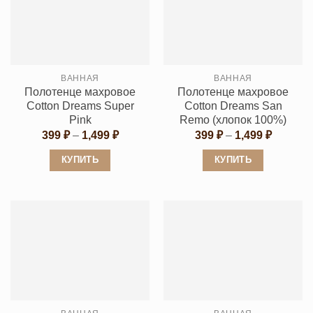
вариаций.
вариаций.
Опции
Опции
можно
можно
выбрать
выбрать
ВАННАЯ
ВАННАЯ
на
на
Полотенце махровое
Полотенце махровое
странице
странице
Cotton Dreams Super
Cotton Dreams San
товара.
товара.
Pink
Remo (хлопок 100%)
Диапазон
Диапаз
399
₽
–
1,499
₽
399
₽
–
1,499
₽
цен:
цен:
399 ₽
399 ₽
КУПИТЬ
КУПИТЬ
–
–
1,499 ₽
1,499 ₽
Этот
Этот
товар
товар
имеет
имеет
несколько
несколько
вариаций.
вариаций.
Опции
Опции
можно
можно
выбрать
выбрать