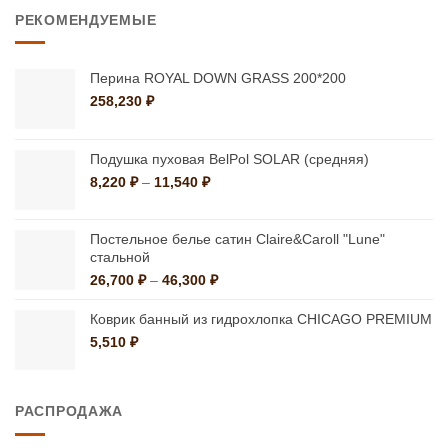
–
РЕКОМЕНДУЕМЫЕ
9,587 ₽
Перина ROYAL DOWN GRASS 200*200
258,230
₽
Подушка пуховая BelPol SOLAR (средняя)
Диапазон
8,220
₽
–
11,540
₽
цен:
8,220 ₽
–
Постельное белье сатин Claire&Caroll "Lune"
стальной
11,540 ₽
Диапазон
26,700
₽
–
46,300
₽
цен:
26,700 ₽
Коврик банный из гидрохлопка CHICAGO PREMIUM
–
5,510
₽
46,300 ₽
РАСПРОДАЖА