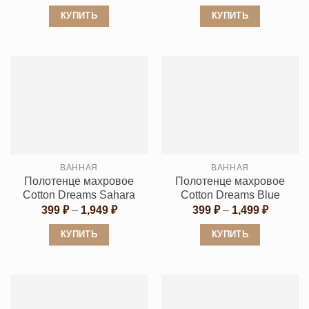
цен:
цен:
399 ₽
399 ₽
КУПИТЬ
КУПИТЬ
–
–
1,499 ₽
1,499 ₽
Этот
Этот
товар
товар
имеет
имеет
несколько
несколько
вариаций.
вариаций.
Опции
Опции
можно
можно
выбрать
выбрать
ВАННАЯ
ВАННАЯ
на
на
Полотенце махровое
Полотенце махровое
странице
странице
Cotton Dreams Sahara
Cotton Dreams Blue
товара.
товара.
Диапазон
Диапаз
399
₽
–
1,949
₽
399
₽
–
1,499
₽
цен:
цен:
399 ₽
399 ₽
КУПИТЬ
КУПИТЬ
–
–
1,949 ₽
1,499 ₽
Этот
Этот
товар
товар
имеет
имеет
несколько
несколько