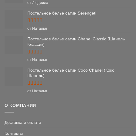
Оценка
5
от Людмила
из 5
Постельное белье сатин Serengeti
Оценка
5
от Наталья
из 5
Постельное белье сатин Chanel Classic (Шанель
Классик)
Оценка
5
от Наталья
из 5
Постельное белье сатин Coco Chanel (Коко
Шанель)
Оценка
5
от Наталья
из 5
О КОМПАНИИ
Доставка и оплата
Контакты