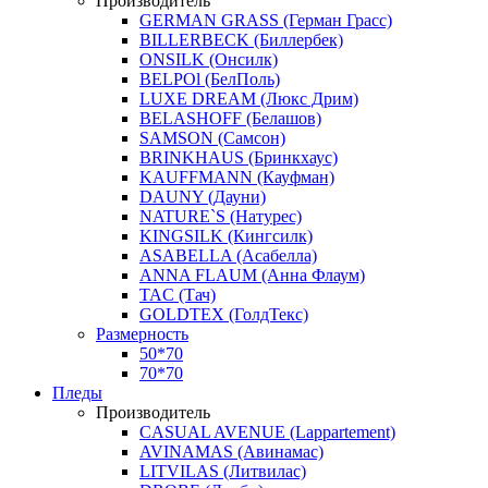
Производитель
GERMAN GRASS (Герман Грасс)
BILLERBECK (Биллербек)
ONSILK (Онсилк)
BELPOl (БелПоль)
LUXE DREAM (Люкс Дрим)
BELASHOFF (Белашов)
SAMSON (Самсон)
BRINKHAUS (Бринкхаус)
KAUFFMANN (Кауфман)
DAUNY (Дауни)
NATURE`S (Натурес)
KINGSILK (Кингсилк)
ASABELLA (Асабелла)
ANNA FLAUM (Анна Флаум)
TAC (Тач)
GOLDTEX (ГолдТекс)
Размерность
50*70
70*70
Пледы
Производитель
CASUAL AVENUE (Lappartement)
AVINAMAS (Авинамас)
LITVILAS (Литвилас)