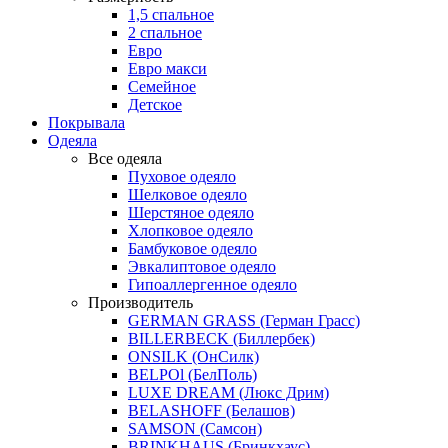
1,5 спальное
2 спальное
Евро
Евро макси
Семейное
Детское
Покрывала
Одеяла
Все одеяла
Пуховое одеяло
Шелковое одеяло
Шерстяное одеяло
Хлопковое одеяло
Бамбуковое одеяло
Эвкалиптовое одеяло
Гипоаллергенное одеяло
Производитель
GERMAN GRASS (Герман Грасс)
BILLERBECK (Биллербек)
ONSILK (ОнСилк)
BELPOl (БелПоль)
LUXE DREAM (Люкс Дрим)
BELASHOFF (Белашов)
SAMSON (Самсон)
BRINKHAUS (Бринкхаус)