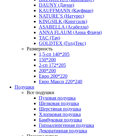
DAUNY (Дауни)
KAUFFMANN (Кауфман)
NATURE`S (Натурес)
KINGSILK (Кингсилк)
ASABELLA (Асабелла)
ANNA FLAUM (Анна Флаум)
TAC (Тач)
GOLDTEX (ГолдТекс)
Размерность
1,5-сп 140*205
150*200
2-сп 172*205
200*200
Евро 200*220
Евро Макси 220*240
Подушки
Все подушки
Пуховая подушка
Шелковая подушка
Шерстяная подушка
Хлопковая подушка
Бамбуковая подушка
Гипоаллергенная подушка
Декоративная подушка