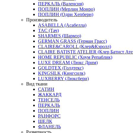
ПЕРКАЛЬ (Валенсия)
ПОПЛИН (Мерлин Монро)
ПОПЛИН (Одри Хепберн)
Производитель
ASABELLA (Асабелла)
TAC (Тач)
SHARMES (Шармэз)
GERMAN GRASS (Герман Грасс)
CLAIRE&CAROLL (Клер&Кэролл)
CLAIRE BATISTE ATELIER (Клер Батист Ате
HOME REPUBLIC (Хоум Репаблик)
LUXE DREAM (Люкс Дрим)
GOLDTEX (Голдтекс)
KINGSILK (Кингсилк)
LUXBERRY (Люксбери)
Вид ткани
САТИН
ЖАККАРД
ТЕНСЕЛЬ
ПЕРКАЛЬ
ПОПЛИН
РАНФОРС
ШЕЛК
ФЛАНЕЛЬ
Размерность