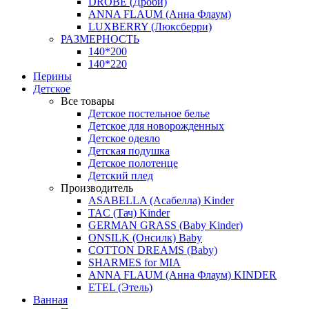
DROBE (Дроби)
ANNA FLAUM (Анна Флаум)
LUXBERRY (Люксберри)
РАЗМЕРНОСТЬ
140*200
140*220
Перины
Детское
Все товары
Детское постельное белье
Детское для новорожденных
Детское одеяло
Детская подушка
Детское полотенце
Детский плед
Производитель
ASABELLA (Асабелла) Kinder
TAC (Тач) Kinder
GERMAN GRASS (Baby Kinder)
ONSILK (Онсилк) Baby
COTTON DREAMS (Baby)
SHARMES for MIA
ANNA FLAUM (Анна Флаум) KINDER
ETEL (Этель)
Ванная