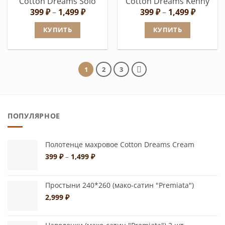
Cotton Dreams Solo
Cotton Dreams Kenny
товара.
Диапазон
Диапаз
399
₽
–
1,499
₽
399
₽
–
1,499
₽
цен:
цен:
399 ₽
399 ₽
КУПИТЬ
КУПИТЬ
–
–
1,499 ₽
1,499 ₽
Этот
Этот
товар
товар
имеет
имеет
1
2
3
несколько
несколько
вариаций.
вариаций.
Опции
Опции
ПОПУЛЯРНОЕ
можно
можно
выбрать
выбрать
на
на
Полотенце махровое Cotton Dreams Cream
Диапазон
странице
странице
399
₽
–
1,499
₽
цен:
товара.
товара.
399 ₽
–
Простыни 240*260 (мако-сатин "Premiata")
1,499 ₽
2,999
₽