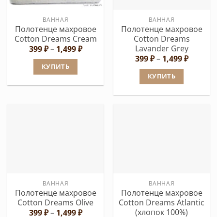
ВАННАЯ
ВАННАЯ
Полотенце махровое
Полотенце махровое
Cotton Dreams Cream
Cotton Dreams
Lavander Grey
Диапазон
399
₽
–
1,499
₽
цен:
Диапаз
399
₽
–
1,499
₽
399 ₽
цен:
КУПИТЬ
–
399 ₽
КУПИТЬ
1,499 ₽
Этот
–
1,499 ₽
Этот
товар
товар
имеет
имеет
несколько
несколько
вариаций.
вариаций.
Опции
Опции
можно
можно
выбрать
выбрать
на
ВАННАЯ
ВАННАЯ
на
странице
Полотенце махровое
Полотенце махровое
странице
товара.
Cotton Dreams Olive
Cotton Dreams Atlantic
товара.
(хлопок 100%)
Диапазон
399
₽
–
1,499
₽