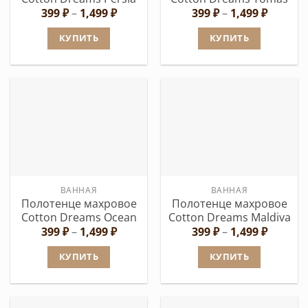
товара.
Диапазон
Диапаз
399
₽
–
1,499
₽
399
₽
–
1,499
₽
цен:
цен:
399 ₽
399 ₽
КУПИТЬ
КУПИТЬ
–
–
1,499 ₽
1,499 ₽
Этот
Этот
товар
товар
имеет
имеет
несколько
несколько
вариаций.
вариаций.
Опции
Опции
можно
можно
выбрать
выбрать
ВАННАЯ
ВАННАЯ
на
на
Полотенце махровое
Полотенце махровое
странице
странице
Cotton Dreams Ocean
Cotton Dreams Maldiva
товара.
товара.
Диапазон
Диапаз
399
₽
–
1,499
₽
399
₽
–
1,499
₽
цен:
цен:
399 ₽
399 ₽
КУПИТЬ
КУПИТЬ
–
–
1,499 ₽
1,499 ₽
Этот
Этот
товар
товар