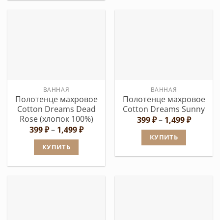
товар
имеет
имеет
несколько
несколько
вариаций.
вариаций.
Опции
Опции
можно
можно
выбрать
выбрать
на
ВАННАЯ
ВАННАЯ
на
странице
Полотенце махровое
Полотенце махровое
странице
товара.
Cotton Dreams Dead
Cotton Dreams Sunny
товара.
Rose (хлопок 100%)
Диапаз
399
₽
–
1,499
₽
цен:
Диапазон
399
₽
–
1,499
₽
399 ₽
цен:
КУПИТЬ
–
399 ₽
КУПИТЬ
1,499 ₽
Этот
–
1,499 ₽
Этот
товар
товар
имеет
имеет
несколько
несколько
вариаций.
вариаций.
Опции