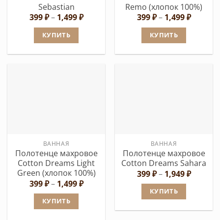
товара.
товара.
Sebastian
Remo (хлопок 100%)
Диапазон
Диапаз
399
₽
–
1,499
₽
399
₽
–
1,499
₽
цен:
цен:
399 ₽
399 ₽
КУПИТЬ
КУПИТЬ
–
–
1,499 ₽
1,499 ₽
Этот
Этот
товар
товар
имеет
имеет
несколько
несколько
вариаций.
вариаций.
Опции
Опции
можно
можно
выбрать
выбрать
ВАННАЯ
ВАННАЯ
на
на
Полотенце махровое
Полотенце махровое
странице
странице
Cotton Dreams Light
Cotton Dreams Sahara
товара.
товара.
Green (хлопок 100%)
Диапаз
399
₽
–
1,949
₽
цен:
Диапазон
399
₽
–
1,499
₽
399 ₽
цен:
КУПИТЬ
–
399 ₽
КУПИТЬ
1,949 ₽
Этот
–
1,499 ₽
Этот
товар