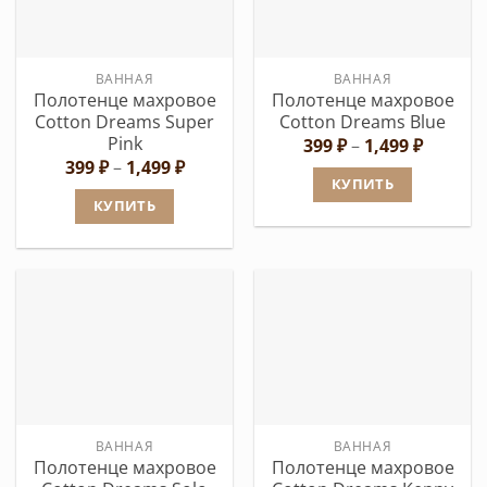
Опции
можно
можно
выбрать
выбрать
на
ВАННАЯ
ВАННАЯ
на
странице
Полотенце махровое
Полотенце махровое
странице
товара.
Cotton Dreams Super
Cotton Dreams Blue
товара.
Pink
Диапаз
399
₽
–
1,499
₽
цен:
Диапазон
399
₽
–
1,499
₽
399 ₽
цен:
КУПИТЬ
–
399 ₽
КУПИТЬ
1,499 ₽
Этот
–
1,499 ₽
Этот
товар
товар
имеет
имеет
несколько
несколько
вариаций.
вариаций.
Опции
Опции
можно
можно
выбрать
выбрать
на
ВАННАЯ
ВАННАЯ
на
странице
Полотенце махровое
Полотенце махровое
странице
товара.