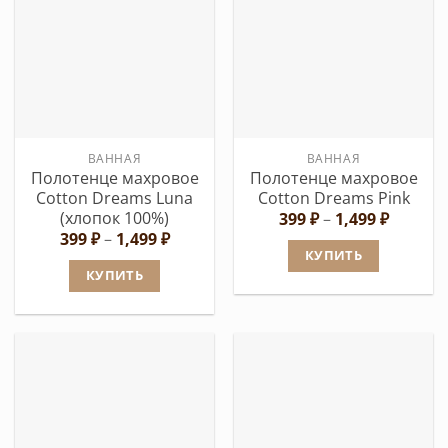
имеет
несколько
несколько
вариаций.
вариаций.
Опции
Опции
можно
можно
выбрать
выбрать
на
ВАННАЯ
ВАННАЯ
на
странице
Полотенце махровое
Полотенце махровое
странице
товара.
Cotton Dreams Luna
Cotton Dreams Pink
товара.
(хлопок 100%)
Диапаз
399
₽
–
1,499
₽
цен:
Диапазон
399
₽
–
1,499
₽
399 ₽
цен:
КУПИТЬ
–
399 ₽
КУПИТЬ
1,499 ₽
Этот
–
1,499 ₽
Этот
товар
товар
имеет
имеет
несколько
несколько
вариаций.
вариаций.
Опции
Опции
можно