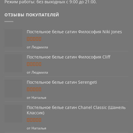
Режим работы: без выходных с 9:00 до 21:00.
ОТЗЫВЫ ПОКУПАТЕЛЕЙ
Постельное белье сатин Философия Niki Jones
Оценка
5
от Людмила
из 5
Постельное белье сатин Философия Cliff
Оценка
5
от Людмила
из 5
Постельное белье сатин Serengeti
Оценка
5
от Наталья
из 5
Постельное белье сатин Chanel Classic (Шанель
Классик)
Оценка
5
от Наталья
из 5