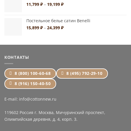
19,199 ₽
Диапазон
11,799
₽
–
19,199
₽
цен:
11,799 ₽
Постельное белье сатин Benelli
–
19,199 ₽
Диапазон
15,899
₽
–
24,399
₽
цен:
15,899 ₽
–
24,399 ₽
КОНТАКТЫ
8 (800) 100-60-68
8 (495) 792-29-10
8 (916) 150-40-50
E-mail: info@cottonnew.ru
119602 Россия г. Москва, Мичуринский проспект,
Олимпийская деревня, д. 4, корп. 3.