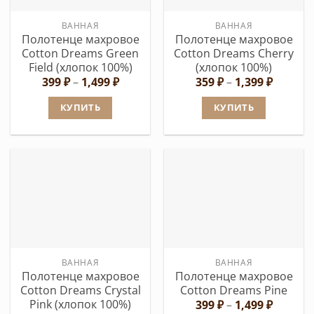
выбрать
на
ВАННАЯ
ВАННАЯ
на
странице
Полотенце махровое
Полотенце махровое
странице
товара.
Cotton Dreams Green
Cotton Dreams Cherry
товара.
Field (хлопок 100%)
(хлопок 100%)
Диапазон
Диапаз
399
₽
–
1,499
₽
359
₽
–
1,399
₽
цен:
цен:
399 ₽
359 ₽
КУПИТЬ
КУПИТЬ
–
–
1,499 ₽
1,399 ₽
Этот
Этот
товар
товар
имеет
имеет
несколько
несколько
вариаций.
вариаций.
Опции
Опции
можно
можно
выбрать
выбрать
ВАННАЯ
ВАННАЯ
на
на
Полотенце махровое
Полотенце махровое
странице
странице
Cotton Dreams Crystal
Cotton Dreams Pine
товара.
товара.
Pink (хлопок 100%)
Диапаз
399
₽
–
1,499
₽