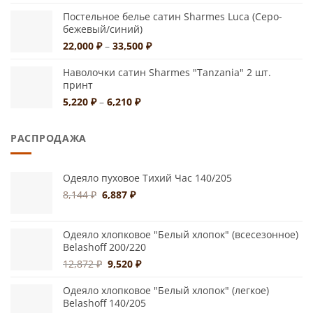
цен:
10,950 ₽
Постельное белье сатин Sharmes Luca (Cеро-
бежевый/синий)
–
13,610 ₽
Диапазон
22,000
₽
–
33,500
₽
цен:
22,000 ₽
Наволочки сатин Sharmes "Tanzania" 2 шт.
принт
–
33,500 ₽
Диапазон
5,220
₽
–
6,210
₽
цен:
5,220 ₽
РАСПРОДАЖА
–
6,210 ₽
Одеяло пуховое Тихий Час 140/205
Первоначальная
Текущая
8,144
₽
6,887
₽
цена
цена:
составляла
6,887 ₽.
8,144 ₽.
Одеяло хлопковое "Белый хлопок" (всесезонное)
Belashoff 200/220
Первоначальная
Текущая
12,872
₽
9,520
₽
цена
цена:
составляла
9,520 ₽.
Одеяло хлопковое "Белый хлопок" (легкое)
Belashoff 140/205
12,872 ₽.