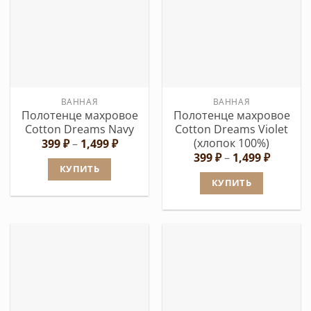
имеет
имеет
несколько
несколько
вариаций.
вариаций.
Опции
Опции
можно
можно
выбрать
выбрать
ВАННАЯ
ВАННАЯ
на
на
Полотенце махровое
Полотенце махровое
странице
странице
Cotton Dreams Navy
Cotton Dreams Violet
товара.
товара.
(хлопок 100%)
Диапазон
399
₽
–
1,499
₽
цен:
Диапаз
399
₽
–
1,499
₽
399 ₽
цен:
КУПИТЬ
–
399 ₽
КУПИТЬ
1,499 ₽
Этот
–
1,499 ₽
Этот
товар
товар
имеет
имеет
несколько
несколько
вариаций.
вариаций.
Опции
Опции
можно
можно
выбрать