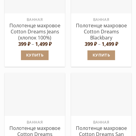
можно
можно
выбрать
выбрать
на
ВАННАЯ
ВАННАЯ
на
странице
Полотенце махровое
Полотенце махровое
странице
товара.
Cotton Dreams Jeans
Cotton Dreams
товара.
(хлопок 100%)
Blackbary
Диапазон
Диапаз
399
₽
–
1,499
₽
399
₽
–
1,499
₽
цен:
цен:
399 ₽
399 ₽
КУПИТЬ
КУПИТЬ
–
–
1,499 ₽
1,499 ₽
Этот
Этот
товар
товар
имеет
имеет
несколько
несколько
вариаций.
вариаций.
Опции
Опции
можно
можно
выбрать
выбрать
ВАННАЯ
ВАННАЯ
на
на
Полотенце махровое
Полотенце махровое
странице
странице
Cotton Dreams
Cotton Dreams San