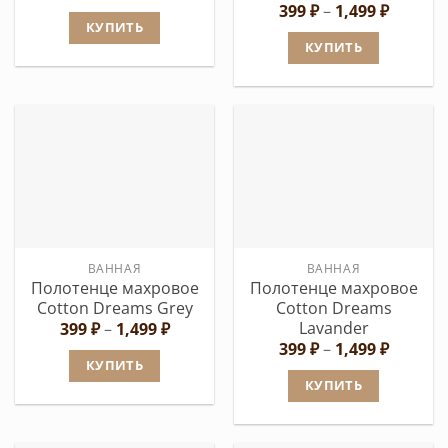
цен:
Диапаз
399
₽
–
1,499
₽
399 ₽
цен:
КУПИТЬ
–
399 ₽
КУПИТЬ
1,499 ₽
Этот
–
1,499 ₽
Этот
товар
товар
имеет
имеет
несколько
несколько
вариаций.
вариаций.
Опции
Опции
можно
можно
выбрать
выбрать
на
ВАННАЯ
ВАННАЯ
на
странице
Полотенце махровое
Полотенце махровое
странице
товара.
Cotton Dreams Grey
Cotton Dreams
товара.
Lavander
Диапазон
399
₽
–
1,499
₽
цен:
Диапаз
399
₽
–
1,499
₽
399 ₽
цен:
КУПИТЬ
–
399 ₽
КУПИТЬ
1,499 ₽
Этот
–
1,499 ₽
Этот
товар
товар
имеет