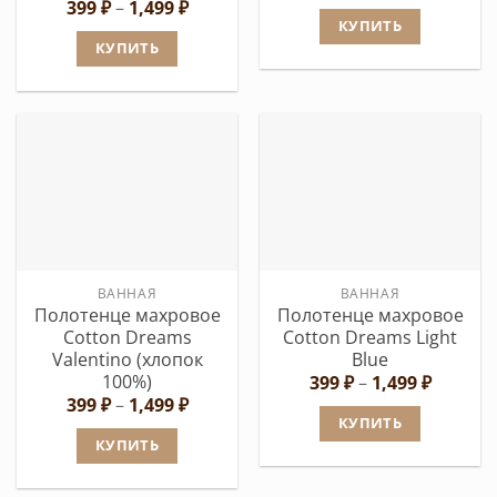
цен:
Диапазон
399
₽
–
1,499
₽
399 ₽
цен:
КУПИТЬ
–
399 ₽
КУПИТЬ
1,499 ₽
Этот
–
1,499 ₽
Этот
товар
товар
имеет
имеет
несколько
несколько
вариаций.
вариаций.
Опции
Опции
можно
можно
выбрать
выбрать
на
ВАННАЯ
ВАННАЯ
на
странице
Полотенце махровое
Полотенце махровое
странице
товара.
Cotton Dreams
Cotton Dreams Light
товара.
Valentino (хлопок
Blue
100%)
Диапаз
399
₽
–
1,499
₽
цен:
Диапазон
399
₽
–
1,499
₽
399 ₽
цен:
КУПИТЬ
–
399 ₽
КУПИТЬ
1,499 ₽
Этот
–
1,499 ₽
Этот
товар