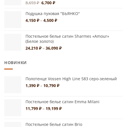
Первоначальная
Текущая
8,693
₽
6,700
₽
цена
цена:
составляла
6,700 ₽.
Подушка пуховая "БЬЯНКО"
8,693 ₽.
Диапазон
4,150
₽
–
4,500
₽
цен:
4,150 ₽
Постельное белье сатин Sharmes «Amour»
–
(Белое золото)
4,500 ₽
Диапазон
24,210
₽
–
36,090
₽
цен:
24,210 ₽
НОВИНКИ
–
36,090 ₽
Полотенце Vossen High Line 583 серо-зеленый
Диапазон
1,390
₽
–
10,790
₽
цен:
1,390 ₽
–
Постельное белье сатин Emma Milani
10,790 ₽
Диапазон
11,799
₽
–
19,199
₽
цен:
11,799 ₽
Постельное белье сатин Brio
–