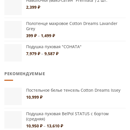
Наволочки (мако-сатин "Premiata") 2 шт.
2,399
₽
Полотенце махровое Cotton Dreams Lavander
Grey
Диапазон
399
₽
–
1,499
₽
цен:
399 ₽
Подушка пуховая "СОНАТА"
–
Диапазон
7,979
₽
–
9,587
₽
1,499 ₽
цен:
7,979 ₽
–
РЕКОМЕНДУЕМЫЕ
9,587 ₽
Постельное белье тенсель Cotton Dreams Issey
10,999
₽
Подушка пуховая BelPol STATUS с бортом
(средняя)
Диапазон
10,950
₽
–
13,610
₽