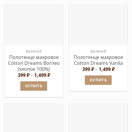
товар
имеет
имеет
несколько
несколько
вариаций.
вариаций.
Опции
Опции
можно
можно
выбрать
выбрать
на
ВАННАЯ
ВАННАЯ
на
странице
Полотенце махровое
Полотенце махровое
странице
товара.
Cotton Dreams Borneo
Cotton Dreams Vanila
товара.
(хлопок 100%)
Диапаз
399
₽
–
1,499
₽
цен:
Диапазон
399
₽
–
1,499
₽
399 ₽
цен:
КУПИТЬ
–
399 ₽
КУПИТЬ
1,499 ₽
Этот
–
1,499 ₽
Этот
товар
товар
имеет
имеет
несколько
несколько
вариаций.
вариаций.
Опции
Опции