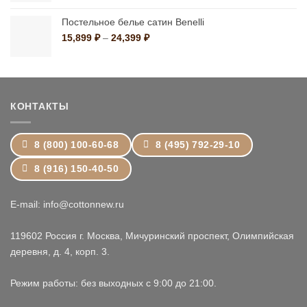
11,799 ₽
–
Постельное белье сатин Benelli
19,199 ₽
Диапазон
15,899
₽
–
24,399
₽
цен:
15,899 ₽
–
24,399 ₽
КОНТАКТЫ
8 (800) 100-60-68
8 (495) 792-29-10
8 (916) 150-40-50
E-mail: info@cottonnew.ru
119602 Россия г. Москва, Мичуринский проспект, Олимпийская
деревня, д. 4, корп. 3.
Режим работы: без выходных с 9:00 до 21:00.