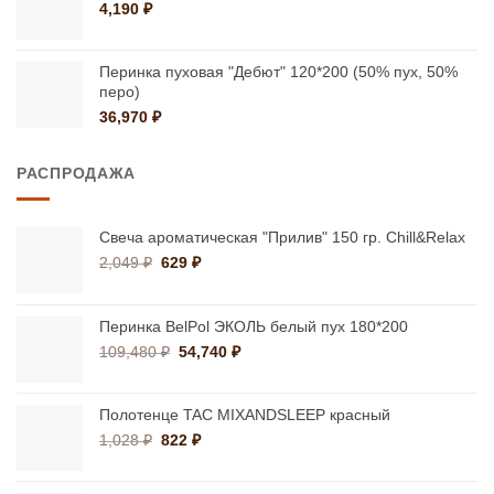
4,190
₽
Перинка пуховая "Дебют" 120*200 (50% пух, 50%
перо)
36,970
₽
РАСПРОДАЖА
Свеча ароматическая "Прилив" 150 гр. Chill&Relax
Первоначальная
Текущая
2,049
₽
629
₽
цена
цена:
составляла
629 ₽.
2,049 ₽.
Перинка BelPol ЭКОЛЬ белый пух 180*200
Первоначальная
Текущая
109,480
₽
54,740
₽
цена
цена:
составляла
54,740 ₽.
109,480 ₽.
Полотенце TAC MIXANDSLEEP красный
Первоначальная
Текущая
1,028
₽
822
₽
цена
цена:
составляла
822 ₽.