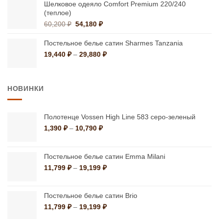
1,028 ₽.
Шелковое одеяло Comfort Premium 220/240
(теплое)
Первоначальная
Текущая
60,200
₽
54,180
₽
цена
цена:
составляла
54,180 ₽.
Постельное белье сатин Sharmes Tanzania
60,200 ₽.
Диапазон
19,440
₽
–
29,880
₽
цен:
19,440 ₽
–
НОВИНКИ
29,880 ₽
Полотенце Vossen High Line 583 серо-зеленый
Диапазон
1,390
₽
–
10,790
₽
цен:
1,390 ₽
–
Постельное белье сатин Emma Milani
10,790 ₽
Диапазон
11,799
₽
–
19,199
₽
цен:
11,799 ₽
–
Постельное белье сатин Brio
19,199 ₽
Диапазон
11,799
₽
–
19,199
₽
цен: