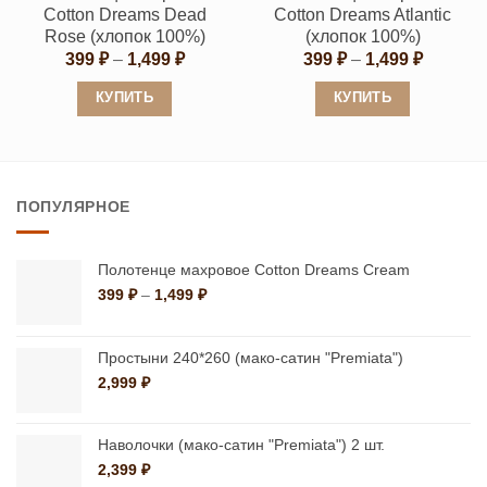
странице
странице
Cotton Dreams Dead
Cotton Dreams Atlantic
товара.
товара.
Rose (хлопок 100%)
(хлопок 100%)
Диапазон
Диапаз
399
₽
–
1,499
₽
399
₽
–
1,499
₽
цен:
цен:
399 ₽
399 ₽
КУПИТЬ
КУПИТЬ
–
–
1,499 ₽
1,499 ₽
Этот
Этот
товар
товар
имеет
имеет
ПОПУЛЯРНОЕ
несколько
несколько
вариаций.
вариаций.
Опции
Опции
Полотенце махровое Cotton Dreams Cream
можно
можно
Диапазон
399
₽
–
1,499
₽
цен:
выбрать
выбрать
399 ₽
на
на
–
Простыни 240*260 (мако-сатин "Premiata")
странице
странице
1,499 ₽
2,999
₽
товара.
товара.
Наволочки (мако-сатин "Premiata") 2 шт.
2,399
₽