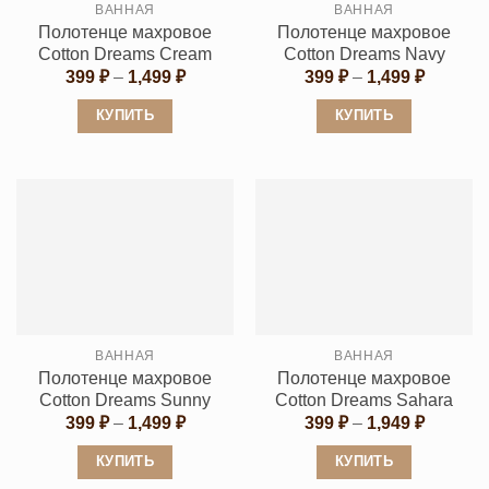
ВАННАЯ
ВАННАЯ
на
на
Полотенце махровое
Полотенце махровое
странице
странице
Cotton Dreams Cream
Cotton Dreams Navy
товара.
товара.
Диапазон
Диапаз
399
₽
–
1,499
₽
399
₽
–
1,499
₽
цен:
цен:
399 ₽
399 ₽
КУПИТЬ
КУПИТЬ
–
–
1,499 ₽
1,499 ₽
Этот
Этот
товар
товар
имеет
имеет
несколько
несколько
вариаций.
вариаций.
Опции
Опции
можно
можно
выбрать
выбрать
ВАННАЯ
ВАННАЯ
на
на
Полотенце махровое
Полотенце махровое
странице
странице
Cotton Dreams Sunny
Cotton Dreams Sahara
товара.
товара.
Диапазон
Диапаз
399
₽
–
1,499
₽
399
₽
–
1,949
₽
цен:
цен:
399 ₽
399 ₽
КУПИТЬ
КУПИТЬ
–
–
1,499 ₽
1,949 ₽