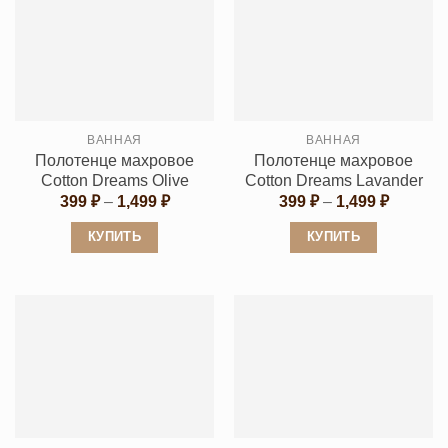
ВАННАЯ
ВАННАЯ
Полотенце махровое
Полотенце махровое
Cotton Dreams Olive
Cotton Dreams Lavander
Диапазон
Диапаз
399
₽
–
1,499
₽
399
₽
–
1,499
₽
цен:
цен:
399 ₽
399 ₽
КУПИТЬ
КУПИТЬ
–
–
1,499 ₽
1,499 ₽
Этот
Этот
товар
товар
имеет
имеет
несколько
несколько
вариаций.
вариаций.
Опции
Опции
можно
можно
выбрать
выбрать