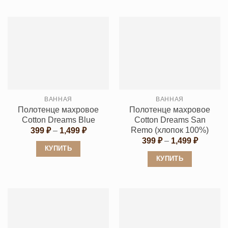
Этот
Этот
товар
товар
имеет
имеет
несколько
несколько
вариаций.
вариаций.
Опции
Опции
можно
можно
выбрать
выбрать
ВАННАЯ
ВАННАЯ
на
на
Полотенце махровое
Полотенце махровое
странице
странице
Cotton Dreams Blue
Cotton Dreams San
товара.
товара.
Remo (хлопок 100%)
Диапазон
399
₽
–
1,499
₽
цен:
Диапаз
399
₽
–
1,499
₽
399 ₽
цен:
КУПИТЬ
–
399 ₽
КУПИТЬ
1,499 ₽
Этот
–
1,499 ₽
Этот
товар
товар
имеет
имеет
несколько
несколько
вариаций.
вариаций.
Опции