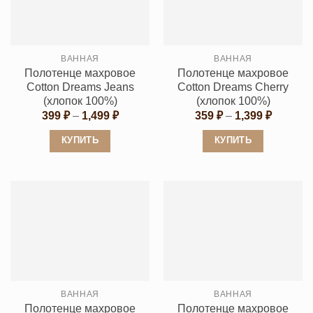
Опции
можно
можно
выбрать
выбрать
на
ВАННАЯ
ВАННАЯ
на
странице
Полотенце махровое
Полотенце махровое
странице
товара.
Cotton Dreams Jeans
Cotton Dreams Cherry
товара.
(хлопок 100%)
(хлопок 100%)
Диапазон
Диапаз
399
₽
–
1,499
₽
359
₽
–
1,399
₽
цен:
цен:
399 ₽
359 ₽
КУПИТЬ
КУПИТЬ
–
–
1,499 ₽
1,399 ₽
Этот
Этот
товар
товар
имеет
имеет
несколько
несколько
вариаций.
вариаций.
Опции
Опции
можно
можно
выбрать
выбрать
ВАННАЯ
ВАННАЯ
на
на
Полотенце махровое
Полотенце махровое