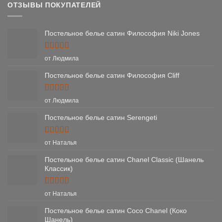
ОТЗЫВЫ ПОКУПАТЕЛЕЙ
Постельное белье сатин Философия Niki Jones
Оценка
5
от Людмила
из 5
Постельное белье сатин Философия Cliff
Оценка
5
от Людмила
из 5
Постельное белье сатин Serengeti
Оценка
5
от Наталья
из 5
Постельное белье сатин Chanel Classic (Шанель
Классик)
Оценка
5
от Наталья
из 5
Постельное белье сатин Coco Chanel (Коко
Шанель)