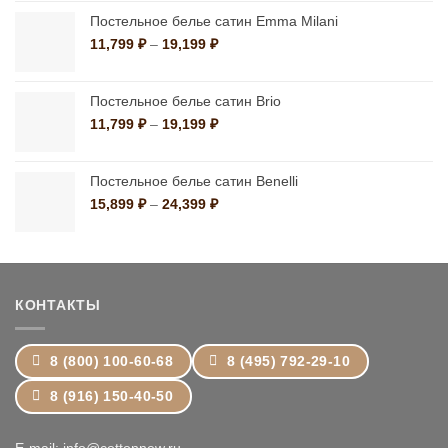
1,390 ₽
–
Постельное белье сатин Emma Milani
10,790 ₽
Диапазон
11,799
₽
–
19,199
₽
цен:
11,799 ₽
–
Постельное белье сатин Brio
19,199 ₽
Диапазон
11,799
₽
–
19,199
₽
цен:
11,799 ₽
–
Постельное белье сатин Benelli
19,199 ₽
Диапазон
15,899
₽
–
24,399
₽
цен:
15,899 ₽
–
24,399 ₽
КОНТАКТЫ
8 (800) 100-60-68
8 (495) 792-29-10
8 (916) 150-40-50
E-mail: info@cottonnew.ru