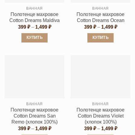
выбрать
выбрать
ВАННАЯ
ВАННАЯ
на
на
Полотенце махровое
Полотенце махровое
странице
странице
Cotton Dreams Maldiva
Cotton Dreams Ocean
товара.
товара.
Диапазон
Диапаз
399
₽
–
1,499
₽
399
₽
–
1,499
₽
цен:
цен:
399 ₽
399 ₽
КУПИТЬ
КУПИТЬ
–
–
1,499 ₽
1,499 ₽
Этот
Этот
товар
товар
имеет
имеет
несколько
несколько
вариаций.
вариаций.
Опции
Опции
можно
можно
выбрать
выбрать
ВАННАЯ
ВАННАЯ
на
на
Полотенце махровое
Полотенце махровое
странице
странице
Cotton Dreams San
Cotton Dreams Violet
товара.
товара.
Remo (хлопок 100%)
(хлопок 100%)
Диапазон
Диапаз
399
₽
–
1,499
₽
399
₽
–
1,499
₽
цен:
цен: