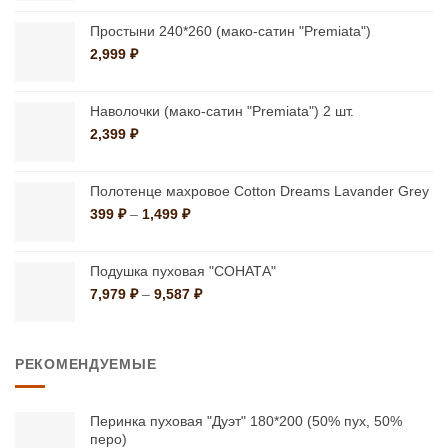
399 ₽
на
на
–
Простыни 240*260 (мако-сатин "Premiata")
странице
странице
1,499 ₽
2,999
₽
товара.
товара.
Наволочки (мако-сатин "Premiata") 2 шт.
2,399
₽
Полотенце махровое Cotton Dreams Lavander Grey
Диапазон
399
₽
–
1,499
₽
цен:
399 ₽
–
Подушка пуховая "СОНАТА"
1,499 ₽
Диапазон
7,979
₽
–
9,587
₽
цен:
7,979 ₽
–
РЕКОМЕНДУЕМЫЕ
9,587 ₽
Перинка пуховая "Дуэт" 180*200 (50% пух, 50%
перо)