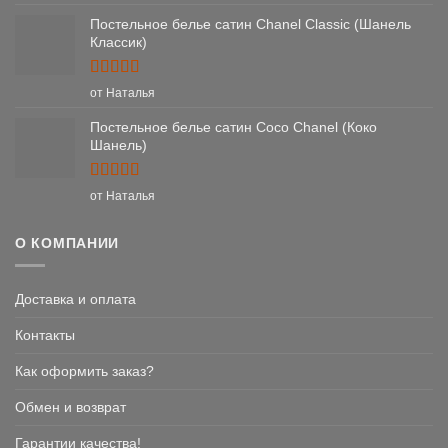
из 5
Постельное белье сатин Chanel Classic (Шанель
Классик)
Оценка
5
от Наталья
из 5
Постельное белье сатин Coco Chanel (Коко
Шанель)
Оценка
5
от Наталья
из 5
О КОМПАНИИ
Доставка и оплата
Контакты
Как оформить заказ?
Обмен и возврат
Гарантии качества!