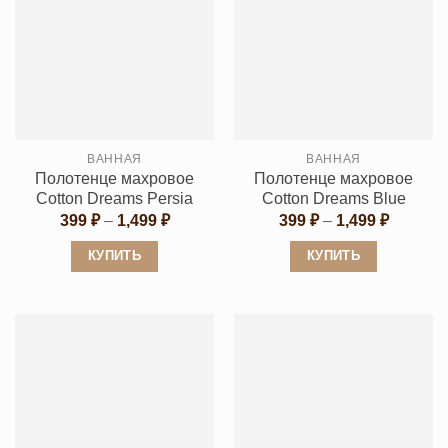
имеет
имеет
несколько
несколько
вариаций.
вариаций.
Опции
Опции
можно
можно
выбрать
выбрать
ВАННАЯ
ВАННАЯ
на
на
Полотенце махровое
Полотенце махровое
странице
странице
Cotton Dreams Persia
Cotton Dreams Blue
товара.
товара.
Диапазон
Диапаз
399
₽
–
1,499
₽
399
₽
–
1,499
₽
цен:
цен:
399 ₽
399 ₽
КУПИТЬ
КУПИТЬ
–
–
1,499 ₽
1,499 ₽
Этот
Этот
товар
товар
имеет
имеет
несколько
несколько
вариаций.
вариаций.
Опции
Опции
можно
можно