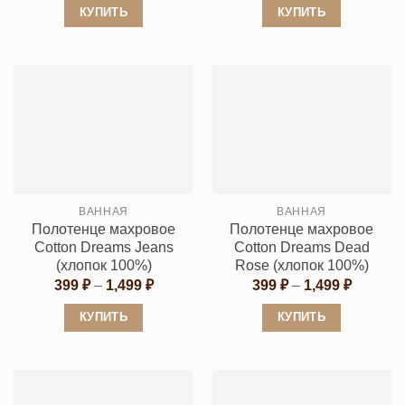
399 ₽
399 ₽
КУПИТЬ
КУПИТЬ
–
–
1,499 ₽
1,499 ₽
Этот
Этот
товар
товар
имеет
имеет
несколько
несколько
вариаций.
вариаций.
Опции
Опции
можно
можно
выбрать
выбрать
ВАННАЯ
ВАННАЯ
на
на
Полотенце махровое
Полотенце махровое
странице
странице
Cotton Dreams Jeans
Cotton Dreams Dead
товара.
товара.
(хлопок 100%)
Rose (хлопок 100%)
Диапазон
Диапаз
399
₽
–
1,499
₽
399
₽
–
1,499
₽
цен:
цен:
399 ₽
399 ₽
КУПИТЬ
КУПИТЬ
–
–
1,499 ₽
1,499 ₽
Этот
Этот
товар
товар
имеет
имеет