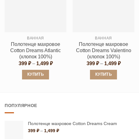
несколько
несколько
вариаций.
вариаций.
Опции
Опции
можно
можно
выбрать
выбрать
ВАННАЯ
ВАННАЯ
на
на
Полотенце махровое
Полотенце махровое
странице
странице
Cotton Dreams Atlantic
Cotton Dreams Valentino
товара.
товара.
(хлопок 100%)
(хлопок 100%)
Диапазон
Диапаз
399
₽
–
1,499
₽
399
₽
–
1,499
₽
цен:
цен:
399 ₽
399 ₽
КУПИТЬ
КУПИТЬ
–
–
1,499 ₽
1,499 ₽
Этот
Этот
товар
товар
имеет
имеет
ПОПУЛЯРНОЕ
несколько
несколько
вариаций.
вариаций.
Опции
Опции
Полотенце махровое Cotton Dreams Cream
можно
можно
Диапазон
399
₽
–
1,499
₽
цен:
выбрать
выбрать