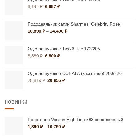
12,870 ₽
Первоначальная
Текущая
8,144
₽
6,887
₽
цена
цена:
составляла
6,887 ₽.
8,144 ₽.
Пододеяльник сатин Sharmes "Celebrity Rose"
Диапазон
10,890
₽
–
14,400
₽
цен:
10,890 ₽
–
Одеяло пуховое Тихий Час 172/205
14,400 ₽
Первоначальная
Текущая
8,880
₽
6,800
₽
цена
цена:
составляла
6,800 ₽.
8,880 ₽.
Одеяло пуховое СОНАТА (кассетное) 200/220
Первоначальная
Текущая
25,819
₽
20,655
₽
цена
цена:
составляла
20,655 ₽.
25,819 ₽.
НОВИНКИ
Полотенце Vossen High Line 583 серо-зеленый
Диапазон
1,390
₽
–
10,790
₽
цен: