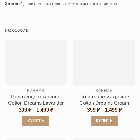
Хлопок”
, считают это показателем высокого качества.
ПОХОЖИЕ
ВАННАЯ
ВАННАЯ
Полотенце махровое
Полотенце махровое
Cotton Dreams Lavander
Cotton Dreams Cream
Диапазон
Диапаз
399
₽
–
1,499
₽
399
₽
–
1,499
₽
цен:
цен:
399 ₽
399 ₽
КУПИТЬ
КУПИТЬ
–
–
1,499 ₽
1,499 ₽
Этот
Этот
товар
товар