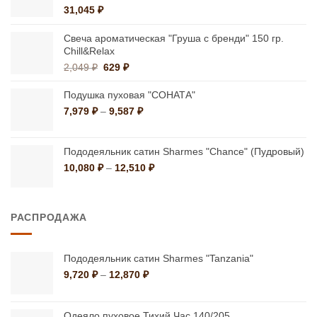
31,045
₽
Свеча ароматическая "Груша с бренди" 150 гр.
Chill&Relax
Первоначальная
Текущая
2,049
₽
629
₽
цена
цена:
составляла
629 ₽.
Подушка пуховая "СОНАТА"
2,049 ₽.
Диапазон
7,979
₽
–
9,587
₽
цен:
7,979 ₽
–
Пододеяльник сатин Sharmes "Chance" (Пудровый)
9,587 ₽
Диапазон
10,080
₽
–
12,510
₽
цен:
10,080 ₽
–
РАСПРОДАЖА
12,510 ₽
Пододеяльник сатин Sharmes "Tanzania"
Диапазон
9,720
₽
–
12,870
₽
цен:
9,720 ₽
–
Одеяло пуховое Тихий Час 140/205