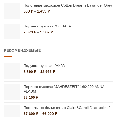
Полотенце махровое Cotton Dreams Lavander Grey
Диапазон
399
₽
–
1,499
₽
цен:
399 ₽
–
Подушка пуховая "СОНАТА"
1,499 ₽
Диапазон
7,979
₽
–
9,587
₽
цен:
7,979 ₽
–
РЕКОМЕНДУЕМЫЕ
9,587 ₽
Подушка пуховая "АУРА"
Диапазон
8,890
₽
–
12,956
₽
цен:
8,890 ₽
–
Перинка пуховая "JAHRESZEIT" 160*200 ANNA
12,956 ₽
FLAUM
38,100
₽
Постельное белье сатин Claire&Caroll "Jacqueline"
Диапазон
37,600
₽
–
66,000
₽