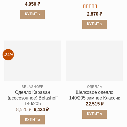
4,950
₽
Оценка
5
2,870
₽
КУПИТЬ
из 5
Этот
КУПИТЬ
товар
Этот
имеет
товар
несколько
имеет
вариаций.
несколько
-24%
Опции
вариаций.
можно
Опции
выбрать
можно
на
выбрать
странице
BELASHOFF
ОДЕЯЛА
на
Одеяло Караван
Шелковое одеяло
товара.
странице
(всесезонное) Belashoff
140/205 зимнее Классик
товара.
140/205
22,515
₽
Первоначальная
Текущая
8,520
₽
6,434
₽
цена
цена:
КУПИТЬ
составляла
6,434 ₽.
КУПИТЬ
Этот
8,520 ₽.