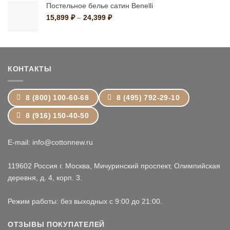
–
Постельное белье сатин Benelli
19,199 ₽
Диапазон
15,899
₽
–
24,399
₽
цен:
15,899 ₽
–
24,399 ₽
КОНТАКТЫ
8 (800) 100-60-68
8 (495) 792-29-10
8 (916) 150-40-50
E-mail: info@cottonnew.ru
119602 Россия г. Москва, Мичуринский проспект, Олимпийская
деревня, д. 4, корп. 3.
Режим работы: без выходных с 9:00 до 21:00.
ОТЗЫВЫ ПОКУПАТЕЛЕЙ