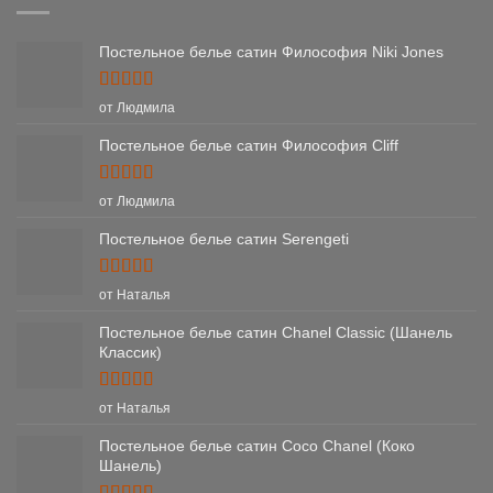
Постельное белье сатин Философия Niki Jones
Оценка
5
от Людмила
из 5
Постельное белье сатин Философия Cliff
Оценка
5
от Людмила
из 5
Постельное белье сатин Serengeti
Оценка
5
от Наталья
из 5
Постельное белье сатин Chanel Classic (Шанель
Классик)
Оценка
5
от Наталья
из 5
Постельное белье сатин Coco Chanel (Коко
Шанель)