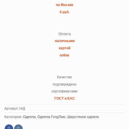
по Москве
0 руб.
Оплата
наличными
картой
online
Качество
подтверждено
сертификатами
ГОСТ и ЕАС
Артикул:
Н/Д
Категории:
Одеяла
,
Одеяла ГолдТекс
,
Шерстяное одеяло