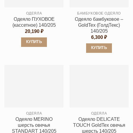
ОДЕЯЛА
БАМБУКОВОЕ ОДЕЯЛО
Одеяло ПУХОВОЕ
Одеяло бамбуковое –
(кассетное) 140/205
GoldTex (ГолдТекс)
140/205
20,190
₽
6,300
₽
КУПИТЬ
КУПИТЬ
Этот
Этот
товар
товар
имеет
имеет
несколько
несколько
вариаций.
вариаций.
Опции
Опции
можно
можно
выбрать
выбрать
на
ОДЕЯЛА
ОДЕЯЛА
на
странице
Одеяло MERINO
Одеяло DELICATE
странице
товара.
шерсть овечья
TOUCH GoldTex овечья
товара.
STANDART 140/205
шерсть 140/205