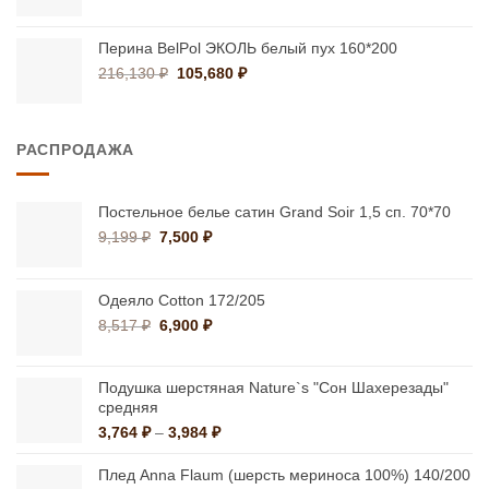
цен:
37,600 ₽
–
Перина BelPol ЭКОЛЬ белый пух 160*200
66,000 ₽
Первоначальная
Текущая
216,130
₽
105,680
₽
цена
цена:
составляла
105,680 ₽.
216,130 ₽.
РАСПРОДАЖА
Постельное белье сатин Grand Soir 1,5 сп. 70*70
Первоначальная
Текущая
9,199
₽
7,500
₽
цена
цена:
составляла
7,500 ₽.
9,199 ₽.
Одеяло Cotton 172/205
Первоначальная
Текущая
8,517
₽
6,900
₽
цена
цена:
составляла
6,900 ₽.
8,517 ₽.
Подушка шерстяная Nature`s "Сон Шахерезады"
средняя
Диапазон
3,764
₽
–
3,984
₽
цен:
3,764 ₽
Плед Anna Flaum (шерсть мериноса 100%) 140/200