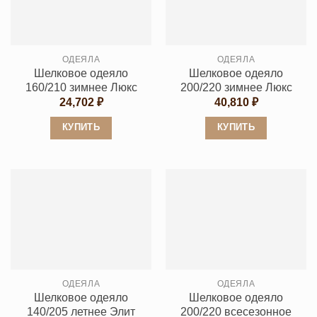
Опции
Опции
можно
можно
выбрать
выбрать
ОДЕЯЛА
ОДЕЯЛА
на
на
Шелковое одеяло
Шелковое одеяло
странице
странице
160/210 зимнее Люкс
200/220 зимнее Люкс
товара.
товара.
24,702
₽
40,810
₽
КУПИТЬ
КУПИТЬ
Этот
Этот
товар
товар
имеет
имеет
несколько
несколько
вариаций.
вариаций.
Опции
Опции
можно
можно
выбрать
выбрать
ОДЕЯЛА
ОДЕЯЛА
на
на
Шелковое одеяло
Шелковое одеяло
странице
странице
140/205 летнее Элит
200/220 всесезонное