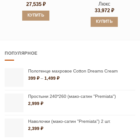
товара.
товара.
Люкс
27,535
₽
33,972
₽
КУПИТЬ
КУПИТЬ
Этот
Этот
товар
товар
имеет
имеет
несколько
ПОПУЛЯРНОЕ
несколько
вариаций.
вариаций.
Опции
Опции
можно
Полотенце махровое Cotton Dreams Cream
можно
Диапазон
399
₽
–
1,499
₽
выбрать
цен:
выбрать
на
399 ₽
на
странице
–
Простыни 240*260 (мако-сатин "Premiata")
странице
1,499 ₽
товара.
2,999
₽
товара.
Наволочки (мако-сатин "Premiata") 2 шт.
2,399
₽