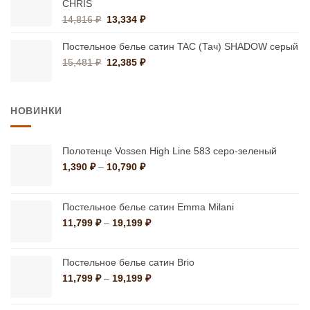
–
CHRIS
3,984 ₽
Первоначальная
Текущая
14,816
₽
13,334
₽
цена
цена:
составляла
13,334 ₽.
Постельное белье сатин TAC (Тач) SHADOW серый
14,816 ₽.
Первоначальная
Текущая
15,481
₽
12,385
₽
цена
цена:
составляла
12,385 ₽.
15,481 ₽.
НОВИНКИ
Полотенце Vossen High Line 583 серо-зеленый
Диапазон
1,390
₽
–
10,790
₽
цен:
1,390 ₽
–
Постельное белье сатин Emma Milani
10,790 ₽
Диапазон
11,799
₽
–
19,199
₽
цен:
11,799 ₽
–
Постельное белье сатин Brio
19,199 ₽
Диапазон
11,799
₽
–
19,199
₽
цен:
11,799 ₽