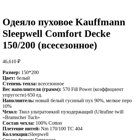
Одеяло пуховое Kauffmann
Sleepwell Comfort Decke
150/200 (всесезонное)
46,610
₽
Размер:
150*200
Цвет:
белый
Степень тепла:
всесезонное
Вес наполнителя (грамм):
570 Fill Power (коэффициент
упругости) 650 ед.
Наполнитель:
новый белый гусиный пух 90%, мелкое перо
10%
Чехол:
Твил ультратонкий пуходержащий (Ultrafine twill
«Bramscher Tuch»
Состав чехла:
100% Cotton
Плетение нитей:
Nm 170/100 TC 404
Коллекция:
Sleepwell
а:
Германия
Страна бренд