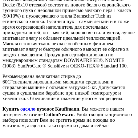
Decke (8х10 отсеков) состоят из нового белого европейского
гусиного пуха с небольшой примесью мелкого пера 1 класса
(90/10%) и пуходержащего твила Bramscher Tuch из
египетского хлопка. Гусиный пух – самый легкий и в то же
время согревающий наполнитель для постельных
принадлежностей; он – мягкий, хорошо вентилируется, лучше
впитывает влагу и обладает идеальной теплоизоляцией.
Мягкая и тонкая ткань чехла с особенным финишем
впитывает влагу и быстрее обычного выводит ее обратно в
воздух помещения. Продукция сертифицирована по
международным стандартам DOWNAFRESH®, NOMITE
(1008), SanProCare ® Sensitive и OEKO-TEX® Standard 100.
Рекомендована деликатная стирка до
60С°специализированными моющими средствами в
стиральной машине с объемом загрузки 5 кг. Допускается
сушка в сушильном барабане при низкой температуре и
химчистка. Отбеливание и глажение утюгом запрещены.
Купить
одеяло
пуховое Kauffmann
,
Вы можете в нашем
интернет-магазине
CottonNew.ru
. Удобство дистанционного
выбора позволит Вам не тратить время на походы по
магазинам, а сделать заказ прямо из дома и сейчас