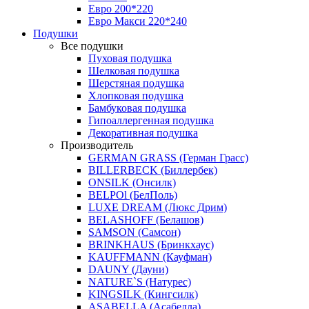
Евро 200*220
Евро Макси 220*240
Подушки
Все подушки
Пуховая подушка
Шелковая подушка
Шерстяная подушка
Хлопковая подушка
Бамбуковая подушка
Гипоаллергенная подушка
Декоративная подушка
Производитель
GERMAN GRASS (Герман Грасс)
BILLERBECK (Биллербек)
ONSILK (Онсилк)
BELPOl (БелПоль)
LUXE DREAM (Люкс Дрим)
BELASHOFF (Белашов)
SAMSON (Самсон)
BRINKHAUS (Бринкхаус)
KAUFFMANN (Кауфман)
DAUNY (Дауни)
NATURE`S (Натурес)
KINGSILK (Кингсилк)
ASABELLA (Асабелла)