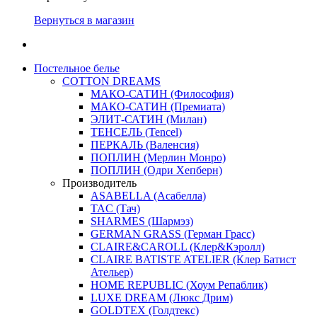
Вернуться в магазин
Постельное белье
COTTON DREAMS
МАКО-САТИН (Философия)
МАКО-САТИН (Премиата)
ЭЛИТ-САТИН (Милан)
ТЕНСЕЛЬ (Tencel)
ПЕРКАЛЬ (Валенсия)
ПОПЛИН (Мерлин Монро)
ПОПЛИН (Одри Хепберн)
Производитель
ASABELLA (Асабелла)
TAC (Тач)
SHARMES (Шармэз)
GERMAN GRASS (Герман Грасс)
CLAIRE&CAROLL (Клер&Кэролл)
CLAIRE BATISTE ATELIER (Клер Батист
Ательер)
HOME REPUBLIC (Хоум Репаблик)
LUXE DREAM (Люкс Дрим)
GOLDTEX (Голдтекс)