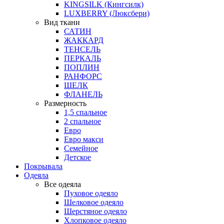
KINGSILK (Кингсилк)
LUXBERRY (Люксбери)
Вид ткани
САТИН
ЖАККАРД
ТЕНСЕЛЬ
ПЕРКАЛЬ
ПОПЛИН
РАНФОРС
ШЕЛК
ФЛАНЕЛЬ
Размерность
1,5 спальное
2 спальное
Евро
Евро макси
Семейное
Детское
Покрывала
Одеяла
Все одеяла
Пуховое одеяло
Шелковое одеяло
Шерстяное одеяло
Хлопковое одеяло