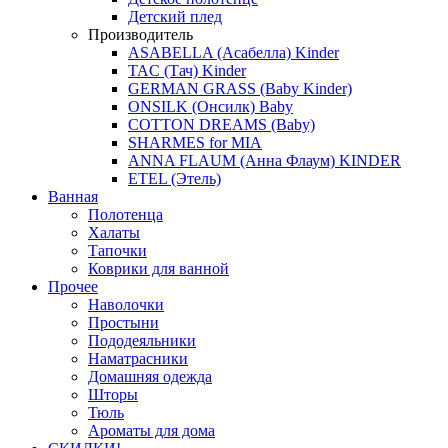
Детский плед
Производитель
ASABELLA (Асабелла) Kinder
TAC (Тач) Kinder
GERMAN GRASS (Baby Kinder)
ONSILK (Онсилк) Baby
COTTON DREAMS (Baby)
SHARMES for MIA
ANNA FLAUM (Анна Флаум) KINDER
ETEL (Этель)
Ванная
Полотенца
Халаты
Тапочки
Коврики для ванной
Прочее
Наволочки
Простыни
Пододеяльники
Наматрасники
Домашняя одежда
Шторы
Тюль
Ароматы для дома