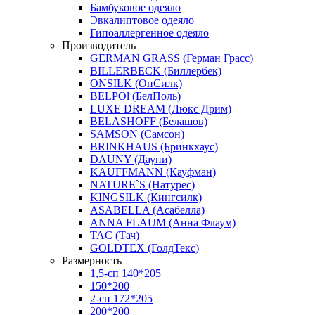
Бамбуковое одеяло
Эвкалиптовое одеяло
Гипоаллергенное одеяло
Производитель
GERMAN GRASS (Герман Грасс)
BILLERBECK (Биллербек)
ONSILK (ОнСилк)
BELPOl (БелПоль)
LUXE DREAM (Люкс Дрим)
BELASHOFF (Белашов)
SAMSON (Самсон)
BRINKHAUS (Бринкхаус)
DAUNY (Дауни)
KAUFFMANN (Кауфман)
NATURE`S (Натурес)
KINGSILK (Кингсилк)
ASABELLA (Асабелла)
ANNA FLAUM (Анна Флаум)
TAC (Тач)
GOLDTEX (ГолдТекс)
Размерность
1,5-сп 140*205
150*200
2-сп 172*205
200*200