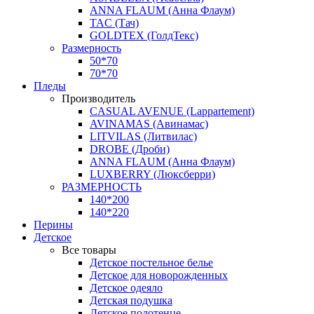
ANNA FLAUM (Анна Флаум)
TAC (Тач)
GOLDTEX (ГолдТекс)
Размерность
50*70
70*70
Пледы
Производитель
CASUAL AVENUE (Lappartement)
AVINAMAS (Авинамас)
LITVILAS (Литвилас)
DROBE (Дроби)
ANNA FLAUM (Анна Флаум)
LUXBERRY (Люксберри)
РАЗМЕРНОСТЬ
140*200
140*220
Перины
Детское
Все товары
Детское постельное белье
Детское для новорожденных
Детское одеяло
Детская подушка
Детское полотенце