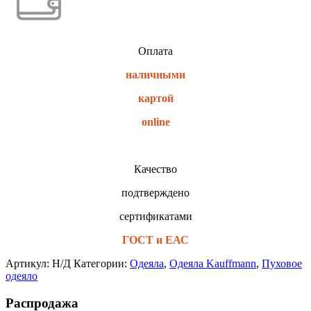
Оплата
наличными
картой
online
Качество
подтверждено
сертификатами
ГОСТ и ЕАС
Артикул:
Н/Д
Категории:
Одеяла
,
Одеяла Kauffmann
,
Пуховое
одеяло
Распродажа