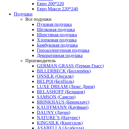
Евро 200*220
Евро Макси 220*240
Подушки
Все подушки
Пуховая подушка
Шелковая подушка
Шерстяная подушка
Хлопковая подушка
Бамбуковая подушка
Гипоаллергенная подушка
Декоративная подушка
Производитель
GERMAN GRASS (Герман Грасс)
BILLERBECK (Биллербек)
ONSILK (Онсилк)
BELPOl (БелПоль)
LUXE DREAM (Люкс Дрим)
BELASHOFF (Белашов)
SAMSON (Самсон)
BRINKHAUS (Бринкхаус)
KAUFFMANN (Кауфман)
DAUNY (Дауни)
NATURE`S (Натурес)
KINGSILK (Кингсилк)
ASABELLA (Асабелла)