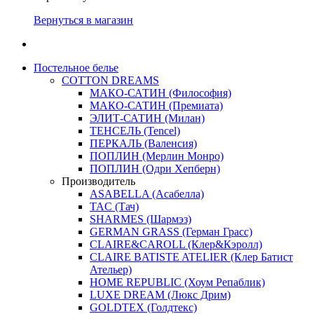
Вернуться в магазин
Постельное белье
COTTON DREAMS
МАКО-САТИН (Философия)
МАКО-САТИН (Премиата)
ЭЛИТ-САТИН (Милан)
ТЕНСЕЛЬ (Tencel)
ПЕРКАЛЬ (Валенсия)
ПОПЛИН (Мерлин Монро)
ПОПЛИН (Одри Хепберн)
Производитель
ASABELLA (Асабелла)
TAC (Тач)
SHARMES (Шармэз)
GERMAN GRASS (Герман Грасс)
CLAIRE&CAROLL (Клер&Кэролл)
CLAIRE BATISTE ATELIER (Клер Батист
Ательер)
HOME REPUBLIC (Хоум Репаблик)
LUXE DREAM (Люкс Дрим)
GOLDTEX (Голдтекс)