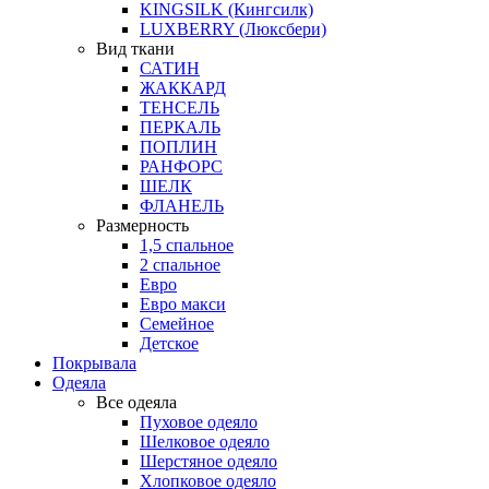
KINGSILK (Кингсилк)
LUXBERRY (Люксбери)
Вид ткани
САТИН
ЖАККАРД
ТЕНСЕЛЬ
ПЕРКАЛЬ
ПОПЛИН
РАНФОРС
ШЕЛК
ФЛАНЕЛЬ
Размерность
1,5 спальное
2 спальное
Евро
Евро макси
Семейное
Детское
Покрывала
Одеяла
Все одеяла
Пуховое одеяло
Шелковое одеяло
Шерстяное одеяло
Хлопковое одеяло