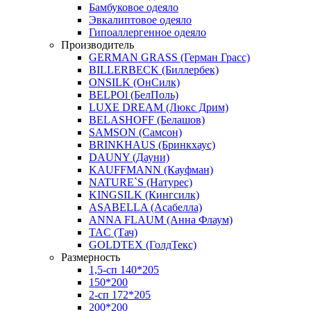
Бамбуковое одеяло
Эвкалиптовое одеяло
Гипоаллергенное одеяло
Производитель
GERMAN GRASS (Герман Грасс)
BILLERBECK (Биллербек)
ONSILK (ОнСилк)
BELPOl (БелПоль)
LUXE DREAM (Люкс Дрим)
BELASHOFF (Белашов)
SAMSON (Самсон)
BRINKHAUS (Бринкхаус)
DAUNY (Дауни)
KAUFFMANN (Кауфман)
NATURE`S (Натурес)
KINGSILK (Кингсилк)
ASABELLA (Асабелла)
ANNA FLAUM (Анна Флаум)
TAC (Тач)
GOLDTEX (ГолдТекс)
Размерность
1,5-сп 140*205
150*200
2-сп 172*205
200*200