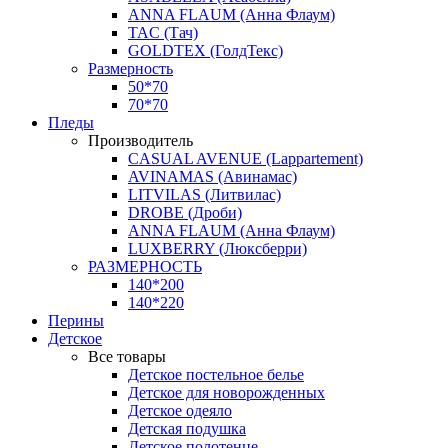
ANNA FLAUM (Анна Флаум)
TAC (Тач)
GOLDTEX (ГолдТекс)
Размерность
50*70
70*70
Пледы
Производитель
CASUAL AVENUE (Lappartement)
AVINAMAS (Авинамас)
LITVILAS (Литвилас)
DROBE (Дроби)
ANNA FLAUM (Анна Флаум)
LUXBERRY (Люксберри)
РАЗМЕРНОСТЬ
140*200
140*220
Перины
Детское
Все товары
Детское постельное белье
Детское для новорожденных
Детское одеяло
Детская подушка
Детское полотенце