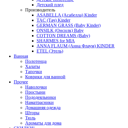
Детский плед
Производитель
ASABELLA (Асабелла) Kinder
TAC (Тач) Kinder
GERMAN GRASS (Baby Kinder)
ONSILK (Онсилк) Baby
COTTON DREAMS (Baby)
SHARMES for MIA
ANNA FLAUM (Анна Флаум) KINDER
ETEL (Этель)
Ванная
Полотенца
Халаты
Тапочки
Коврики для ванной
Прочее
Наволочки
Простыни
Пододеяльники
Наматрасники
Домашняя одежда
Шторы
Тюль
Ароматы для дома