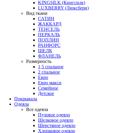
KINGSILK (Кингсилк)
LUXBERRY (Люксбери)
Вид ткани
САТИН
ЖАККАРД
ТЕНСЕЛЬ
ПЕРКАЛЬ
ПОПЛИН
РАНФОРС
ШЕЛК
ФЛАНЕЛЬ
Размерность
1,5 спальное
2 спальное
Евро
Евро макси
Семейное
Детское
Покрывала
Одеяла
Все одеяла
Пуховое одеяло
Шелковое одеяло
Шерстяное одеяло
Хлопковое одеяло