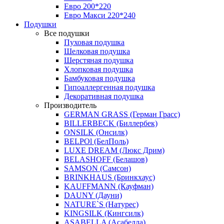
Евро 200*220
Евро Макси 220*240
Подушки
Все подушки
Пуховая подушка
Шелковая подушка
Шерстяная подушка
Хлопковая подушка
Бамбуковая подушка
Гипоаллергенная подушка
Декоративная подушка
Производитель
GERMAN GRASS (Герман Грасс)
BILLERBECK (Биллербек)
ONSILK (Онсилк)
BELPOl (БелПоль)
LUXE DREAM (Люкс Дрим)
BELASHOFF (Белашов)
SAMSON (Самсон)
BRINKHAUS (Бринкхаус)
KAUFFMANN (Кауфман)
DAUNY (Дауни)
NATURE`S (Натурес)
KINGSILK (Кингсилк)
ASABELLA (Асабелла)