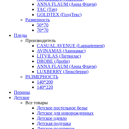
ANNA FLAUM (Анна Флаум)
TAC (Тач)
GOLDTEX (ГолдТекс)
Размерность
50*70
70*70
Пледы
Производитель
CASUAL AVENUE (Lappartement)
AVINAMAS (Авинамас)
LITVILAS (Литвилас)
DROBE (Дроби)
ANNA FLAUM (Анна Флаум)
LUXBERRY (Люксберри)
РАЗМЕРНОСТЬ
140*200
140*220
Перины
Детское
Все товары
Детское постельное белье
Детское для новорожденных
Детское одеяло
Детская подушка
Детское полотенце