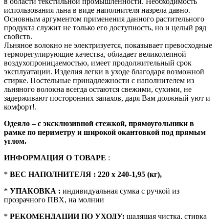
в области текстильной промышленности. Необходимость
использования льна в виде наполнителя назрела давно.
Основным аргументом применения данного растительного
продукта служит не только его доступность, но и целый ряд
свойств.
Льняное волокно не электризуется, показывает превосходные
терморегулирующие качества, обладает великолепной
воздухопроницаемостью, имеет продолжительный срок
эксплуатации. Изделия легки в уходе благодаря возможной
стирке. Постельные принадлежности с наполнителем из
льняного волокна всегда остаются свежими, сухими, не
задерживают посторонних запахов, даря Вам должный уют и
комфорт!.
Одеяло – с эксклюзивной стежкой, прямоугольники в
рамке по периметру и широкой окантовкой под прямым
углом.
ИНФОРМАЦИЯ О ТОВАРЕ
:
*
ВЕС НАПОЛНИТЕЛЯ : 220 х 240-1,95 (кг),
*
УПАКОВКА :
индивидуальная сумка с ручкой из
прозрачного ПВХ, на молнии
*
РЕКОМЕНДАЦИИ ПО УХОДУ:
щадящая чистка, стирка