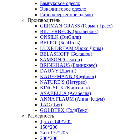
Бамбуковое одеяло
Эвкалиптовое одеяло
Гипоаллергенное одеяло
Производитель
GERMAN GRASS (Герман Грасс)
BILLERBECK (Биллербек)
ONSILK (ОнСилк)
BELPOl (БелПоль)
LUXE DREAM (Люкс Дрим)
BELASHOFF (Белашов)
SAMSON (Самсон)
BRINKHAUS (Бринкхаус)
DAUNY (Дауни)
KAUFFMANN (Кауфман)
NATURE`S (Натурес)
KINGSILK (Кингсилк)
ASABELLA (Асабелла)
ANNA FLAUM (Анна Флаум)
TAC (Тач)
GOLDTEX (ГолдТекс)
Размерность
1,5-сп 140*205
150*200
2-сп 172*205
200*200