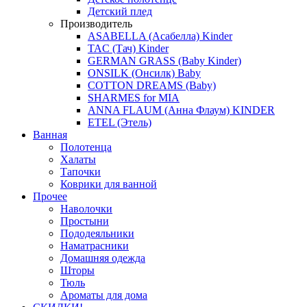
Детский плед
Производитель
ASABELLA (Асабелла) Kinder
TAC (Тач) Kinder
GERMAN GRASS (Baby Kinder)
ONSILK (Онсилк) Baby
COTTON DREAMS (Baby)
SHARMES for MIA
ANNA FLAUM (Анна Флаум) KINDER
ETEL (Этель)
Ванная
Полотенца
Халаты
Тапочки
Коврики для ванной
Прочее
Наволочки
Простыни
Пододеяльники
Наматрасники
Домашняя одежда
Шторы
Тюль
Ароматы для дома