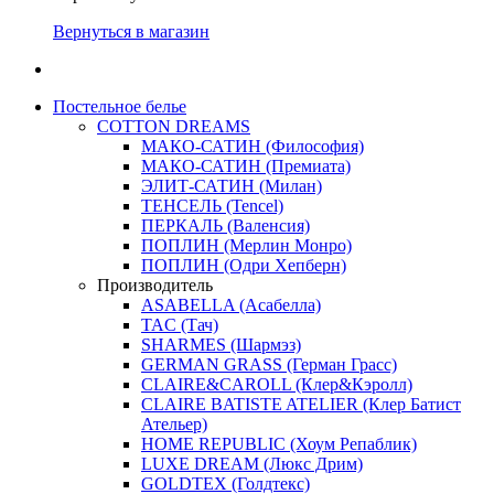
Вернуться в магазин
Постельное белье
COTTON DREAMS
МАКО-САТИН (Философия)
МАКО-САТИН (Премиата)
ЭЛИТ-САТИН (Милан)
ТЕНСЕЛЬ (Tencel)
ПЕРКАЛЬ (Валенсия)
ПОПЛИН (Мерлин Монро)
ПОПЛИН (Одри Хепберн)
Производитель
ASABELLA (Асабелла)
TAC (Тач)
SHARMES (Шармэз)
GERMAN GRASS (Герман Грасс)
CLAIRE&CAROLL (Клер&Кэролл)
CLAIRE BATISTE ATELIER (Клер Батист
Ательер)
HOME REPUBLIC (Хоум Репаблик)
LUXE DREAM (Люкс Дрим)
GOLDTEX (Голдтекс)