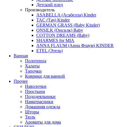
Детский плед
Производитель
ASABELLA (Асабелла) Kinder
TAC (Тач) Kinder
GERMAN GRASS (Baby Kinder)
ONSILK (Онсилк) Baby
COTTON DREAMS (Baby)
SHARMES for MIA
ANNA FLAUM (Анна Флаум) KINDER
ETEL (Этель)
Ванная
Полотенца
Халаты
Тапочки
Коврики для ванной
Прочее
Наволочки
Простыни
Пододеяльники
Наматрасники
Домашняя одежда
Шторы
Тюль
Ароматы для дома