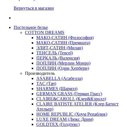
Вернуться в магазин
Постельное белье
COTTON DREAMS
МАКО-САТИН (Философия)
МАКО-САТИН (Премиата)
ЭЛИТ-САТИН (Милан)
ТЕНСЕЛЬ (Tencel)
ПЕРКАЛЬ (Валенсия)
ПОПЛИН (Мерлин Монро)
ПОПЛИН (Одри Хепберн)
Производитель
ASABELLA (Асабелла)
TAC (Тач)
SHARMES (Шармэз)
GERMAN GRASS (Герман Грасс)
CLAIRE&CAROLL (Клер&Кэролл)
CLAIRE BATISTE ATELIER (Клер Батист
Ательер)
HOME REPUBLIC (Хоум Репаблик)
LUXE DREAM (Люкс Дрим)
GOLDTEX (Голдтекс)