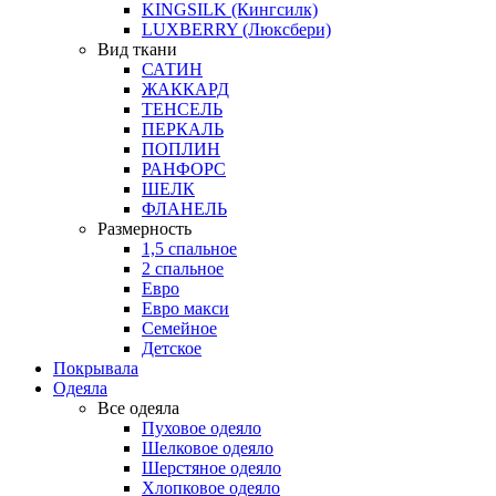
KINGSILK (Кингсилк)
LUXBERRY (Люксбери)
Вид ткани
САТИН
ЖАККАРД
ТЕНСЕЛЬ
ПЕРКАЛЬ
ПОПЛИН
РАНФОРС
ШЕЛК
ФЛАНЕЛЬ
Размерность
1,5 спальное
2 спальное
Евро
Евро макси
Семейное
Детское
Покрывала
Одеяла
Все одеяла
Пуховое одеяло
Шелковое одеяло
Шерстяное одеяло
Хлопковое одеяло