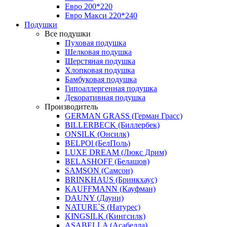
Евро 200*220
Евро Макси 220*240
Подушки
Все подушки
Пуховая подушка
Шелковая подушка
Шерстяная подушка
Хлопковая подушка
Бамбуковая подушка
Гипоаллергенная подушка
Декоративная подушка
Производитель
GERMAN GRASS (Герман Грасс)
BILLERBECK (Биллербек)
ONSILK (Онсилк)
BELPOl (БелПоль)
LUXE DREAM (Люкс Дрим)
BELASHOFF (Белашов)
SAMSON (Самсон)
BRINKHAUS (Бринкхаус)
KAUFFMANN (Кауфман)
DAUNY (Дауни)
NATURE`S (Натурес)
KINGSILK (Кингсилк)
ASABELLA (Асабелла)