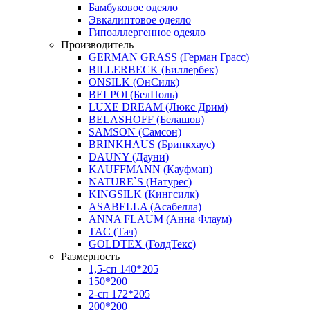
Бамбуковое одеяло
Эвкалиптовое одеяло
Гипоаллергенное одеяло
Производитель
GERMAN GRASS (Герман Грасс)
BILLERBECK (Биллербек)
ONSILK (ОнСилк)
BELPOl (БелПоль)
LUXE DREAM (Люкс Дрим)
BELASHOFF (Белашов)
SAMSON (Самсон)
BRINKHAUS (Бринкхаус)
DAUNY (Дауни)
KAUFFMANN (Кауфман)
NATURE`S (Натурес)
KINGSILK (Кингсилк)
ASABELLA (Асабелла)
ANNA FLAUM (Анна Флаум)
TAC (Тач)
GOLDTEX (ГолдТекс)
Размерность
1,5-сп 140*205
150*200
2-сп 172*205
200*200