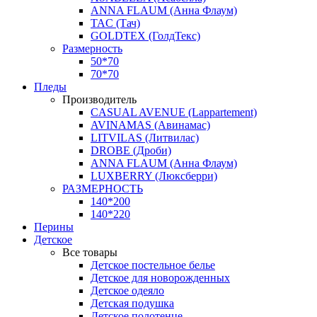
ANNA FLAUM (Анна Флаум)
TAC (Тач)
GOLDTEX (ГолдТекс)
Размерность
50*70
70*70
Пледы
Производитель
CASUAL AVENUE (Lappartement)
AVINAMAS (Авинамас)
LITVILAS (Литвилас)
DROBE (Дроби)
ANNA FLAUM (Анна Флаум)
LUXBERRY (Люксберри)
РАЗМЕРНОСТЬ
140*200
140*220
Перины
Детское
Все товары
Детское постельное белье
Детское для новорожденных
Детское одеяло
Детская подушка
Детское полотенце