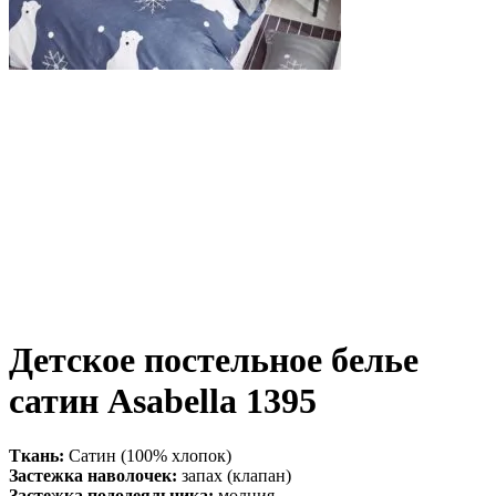
Детское постельное белье
сатин Asabella 1395
Ткань:
Сатин (100% хлопок)
Застежка наволочек:
запах (клапан)
Застежка пододеяльника:
молния