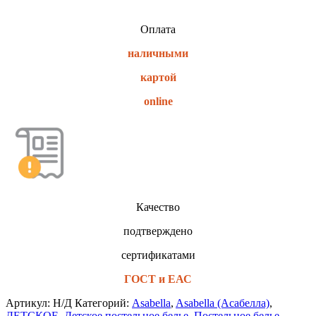
Оплата
наличными
картой
online
Качество
подтверждено
сертификатами
ГОСТ и ЕАС
Артикул:
Н/Д
Категорий:
Asabella
,
Asabella (Асабелла)
,
ДЕТСКОЕ
,
Детское постельное белье
,
Постельное белье
,