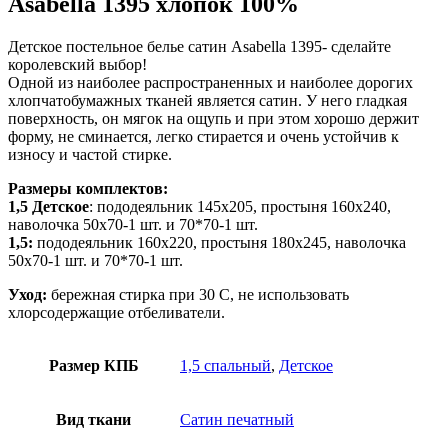
Asabella 1395 хлопок 100%
Детское постельное белье сатин Asabella 1395- сделайте
королевский выбор!
Одной из наиболее распространенных и наиболее дорогих
хлопчатобумажных тканей является сатин. У него гладкая
поверхность, он мягок на ощупь и при этом хорошо держит
форму, не сминается, легко стирается и очень устойчив к
износу и частой стирке.
Размеры комплектов:
1,5 Детское
: пододеяльник 145х205, простыня 160х240,
наволочка 50х70-1 шт. и 70*70-1 шт.
1,5:
пододеяльник 160х220, простыня 180х245, наволочка
50х70-1 шт. и 70*70-1 шт.
Уход:
бережная стирка при 30 С, не использовать
хлорсодержащие отбеливатели.
Размер КПБ
1,5 спальный
,
Детское
Вид ткани
Сатин печатный