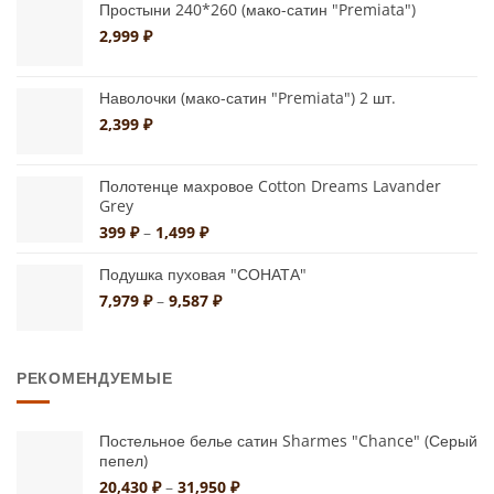
–
Простыни 240*260 (мако-сатин "Premiata")
странице
странице
1,499 ₽
2,999
₽
товара.
товара.
Наволочки (мако-сатин "Premiata") 2 шт.
2,399
₽
Полотенце махровое Cotton Dreams Lavander
Grey
Диапазон
399
₽
–
1,499
₽
цен:
399 ₽
Подушка пуховая "СОНАТА"
–
Диапазон
7,979
₽
–
9,587
₽
1,499 ₽
цен:
7,979 ₽
–
РЕКОМЕНДУЕМЫЕ
9,587 ₽
Постельное белье сатин Sharmes "Chance" (Серый
пепел)
Диапазон
20,430
₽
–
31,950
₽