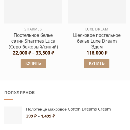
вариаций.
Опции
Опции
можно
можно
выбрать
выбрать
на
SHARMES
LUXE DREAM
на
странице
Постельное белье
Шелковое постельное
странице
товара.
сатин Sharmes Luca
белье Luxe Dream
товара.
(Cеро-бежевый/синий)
Эдем
Диапазон
22,000
₽
–
33,500
₽
116,000
₽
цен:
22,000 ₽
КУПИТЬ
КУПИТЬ
–
33,500 ₽
Этот
Этот
товар
товар
имеет
имеет
ПОПУЛЯРНОЕ
несколько
несколько
вариаций.
вариаций.
Опции
Опции
Полотенце махровое Cotton Dreams Cream
можно
можно
Диапазон
399
₽
–
1,499
₽
цен:
выбрать
выбрать
399 ₽
на
на