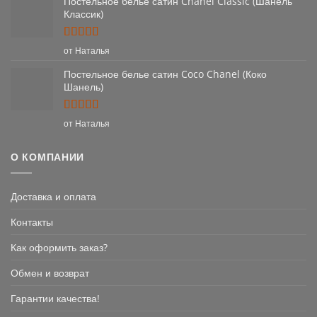
Постельное белье сатин Chanel Classic (Шанель
Классик)
Оценка
5
от Наталья
из 5
Постельное белье сатин Coco Chanel (Коко
Шанель)
Оценка
5
от Наталья
из 5
О КОМПАНИИ
Доставка и оплата
Контакты
Как оформить заказ?
Обмен и возврат
Гарантии качества!