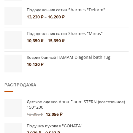
цен:
20,430 ₽
Пододеяльник сатин Sharmes "Delorm"
–
Диапазон
13,230
₽
–
16,200
₽
31,950 ₽
цен:
13,230 ₽
Пододеяльник сатин Sharmes "Minos"
–
16,200 ₽
Диапазон
10,350
₽
–
15,390
₽
цен:
10,350 ₽
Коврик банный HAMAM Diagonal bath rug
–
15,390 ₽
10,120
₽
РАСПРОДАЖА
Детское одеяло Anna Flaum STERN (всесезонное)
150*200
Первоначальная
Текущая
13,395
₽
12,056
₽
цена
цена:
составляла
12,056 ₽.
Подушка пуховая "СОНАТА"
13,395 ₽.
Диапазон
7,979
₽
–
9,587
₽