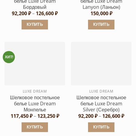
белье Luxe Dream
белье Luxe Dream
товара.
товара.
Бордовый
Lanyon (Ланьон)
Диапазон
92,200
₽
–
126,600
₽
150,000
₽
цен:
92,200 ₽
КУПИТЬ
КУПИТЬ
–
126,600 ₽
Этот
Этот
товар
товар
имеет
имеет
несколько
несколько
ХИТ!
вариаций.
вариаций.
Опции
Опции
можно
можно
выбрать
выбрать
LUXE DREAM
LUXE DREAM
на
на
Шелковое постельное
Шелковое постельное
странице
странице
белье Luxe Dream
белье Luxe Dream
товара.
товара.
Монпелье
Silver (Серебро)
Диапазон
Диап
117,450
₽
–
123,250
₽
92,200
₽
–
126,600
₽
цен:
цен:
117,450 ₽
92,20
КУПИТЬ
КУПИТЬ
–
–
123,250 ₽
126,6
Этот
Этот