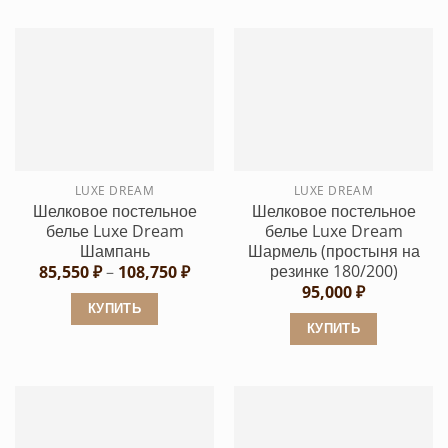
товар
товар
имеет
имеет
несколько
несколько
вариаций.
вариаций.
Опции
Опции
можно
можно
выбрать
выбрать
LUXE DREAM
LUXE DREAM
на
на
Шелковое постельное
Шелковое постельное
странице
странице
белье Luxe Dream
белье Luxe Dream
товара.
товара.
Шампань
Шармель (простыня на
резинке 180/200)
Диапазон
85,550
₽
–
108,750
₽
цен:
95,000
₽
85,550 ₽
КУПИТЬ
–
КУПИТЬ
108,750 ₽
Этот
Этот
товар
товар
имеет
имеет
несколько
несколько
вариаций.