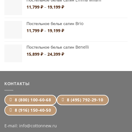
10,790 ₽
Диапазон
11,799
₽
–
19,199
₽
цен:
11,799 ₽
Постельное белье сатин Brio
–
19,199 ₽
Диапазон
11,799
₽
–
19,199
₽
цен:
11,799 ₽
Постельное белье сатин Benelli
–
19,199 ₽
Диапазон
15,899
₽
–
24,399
₽
цен:
15,899 ₽
–
24,399 ₽
КОНТАКТЫ
8 (800) 100-60-68
8 (495) 792-29-10
8 (916) 150-40-50
E-mail: info@cottonnew.ru