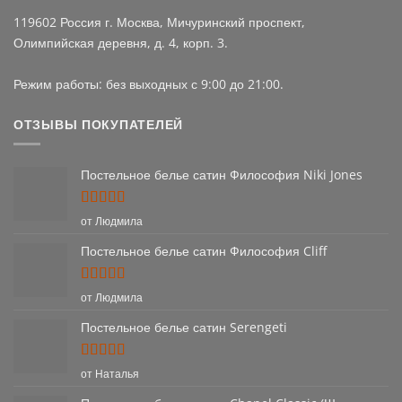
119602 Россия г. Москва, Мичуринский проспект,
Олимпийская деревня, д. 4, корп. 3.
Режим работы: без выходных с 9:00 до 21:00.
ОТЗЫВЫ ПОКУПАТЕЛЕЙ
Постельное белье сатин Философия Niki Jones
Оценка
5
от Людмила
из 5
Постельное белье сатин Философия Cliff
Оценка
5
от Людмила
из 5
Постельное белье сатин Serengeti
Оценка
5
от Наталья
из 5