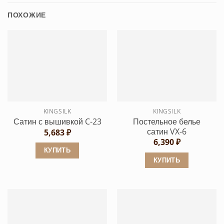
ПОХОЖИЕ
KINGSILK
KINGSILK
Постельное белье
Сатин с вышивкой C-23
сатин VX-6
5,683
₽
6,390
₽
КУПИТЬ
КУПИТЬ
Этот
Этот
товар
товар
имеет
имеет
несколько
несколько
вариаций.
вариаций.