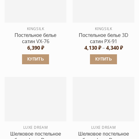
Опции
Опции
можно
можно
выбрать
выбрать
на
KINGSILK
KINGSILK
на
странице
Постельное белье
Постельное белье 3D
странице
товара.
сатин VX-76
сатин PX-91
товара.
Диапа
6,390
₽
4,130
₽
–
4,340
₽
цен:
4,130 ₽
КУПИТЬ
КУПИТЬ
–
4,340 ₽
Этот
Этот
товар
товар
имеет
имеет
несколько
несколько
вариаций.
вариаций.
Опции
Опции
можно
можно
выбрать
выбрать
LUXE DREAM
LUXE DREAM
на
на
Шелковое постельное
Шелковое постельное
странице
странице