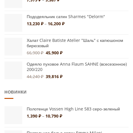
цен:
7,979 ₽
Пододеяльник сатин Sharmes "Delorm"
–
9,587 ₽
Диапазон
13,230
₽
–
16,200
₽
цен:
13,230 ₽
Халат Claire Batiste Atelier "Шаль" с капюшоном
–
бирюзовый
16,200 ₽
Первоначальная
Текущая
66,900
₽
45,900
₽
цена
цена:
составляла
45,900 ₽.
Одеяло пуховое Anna Flaum SAHNE (всесезонное)
200/220
66,900 ₽.
Первоначальная
Текущая
44,240
₽
39,816
₽
цена
цена:
составляла
39,816 ₽.
НОВИНКИ
44,240 ₽.
Полотенце Vossen High Line 583 серо-зеленый
Диапазон
1,390
₽
–
10,790
₽
цен:
1,390 ₽
–
Постельное белье сатин Emma Milani