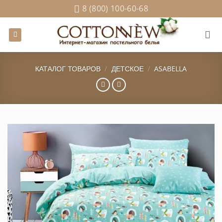
Skip
8 (800) 100-60-68
to
content
КАТАЛОГ ТОВАРОВ
/
ДЕТСКОЕ
/
ASABELLA