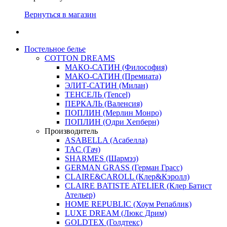
Вернуться в магазин
Постельное белье
COTTON DREAMS
МАКО-САТИН (Философия)
МАКО-САТИН (Премиата)
ЭЛИТ-САТИН (Милан)
ТЕНСЕЛЬ (Tencel)
ПЕРКАЛЬ (Валенсия)
ПОПЛИН (Мерлин Монро)
ПОПЛИН (Одри Хепберн)
Производитель
ASABELLA (Асабелла)
TAC (Тач)
SHARMES (Шармэз)
GERMAN GRASS (Герман Грасс)
CLAIRE&CAROLL (Клер&Кэролл)
CLAIRE BATISTE ATELIER (Клер Батист
Ательер)
HOME REPUBLIC (Хоум Репаблик)
LUXE DREAM (Люкс Дрим)
GOLDTEX (Голдтекс)