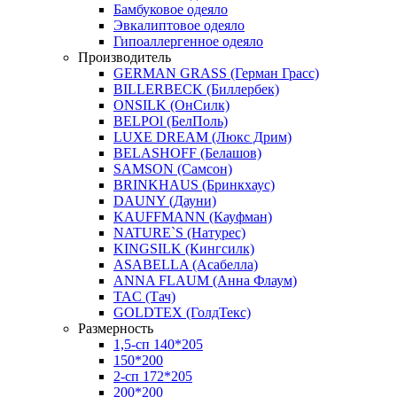
Бамбуковое одеяло
Эвкалиптовое одеяло
Гипоаллергенное одеяло
Производитель
GERMAN GRASS (Герман Грасс)
BILLERBECK (Биллербек)
ONSILK (ОнСилк)
BELPOl (БелПоль)
LUXE DREAM (Люкс Дрим)
BELASHOFF (Белашов)
SAMSON (Самсон)
BRINKHAUS (Бринкхаус)
DAUNY (Дауни)
KAUFFMANN (Кауфман)
NATURE`S (Натурес)
KINGSILK (Кингсилк)
ASABELLA (Асабелла)
ANNA FLAUM (Анна Флаум)
TAC (Тач)
GOLDTEX (ГолдТекс)
Размерность
1,5-сп 140*205
150*200
2-сп 172*205
200*200