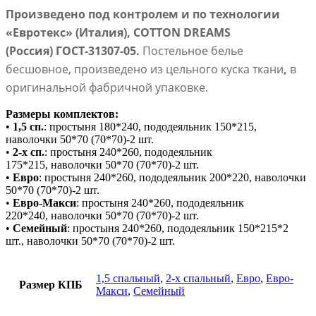
Произведено под контролем и по технологии
«Евротекс» (Италия), COTTON DREAMS
(Россия) ГОСТ-31307-05.
Постельное белье
бесшовное, произведено из цельного куска ткани
,
в
оригинальной фабричной упаковке.
Размеры комплектов:
•
1,5 сп.
: простыня 180*240, пододеяльник 150*215,
наволочки 50*70 (70*70)-2 шт.
•
2-х сп.
: простыня 240*260, пододеяльник
175*215, наволочки 50*70 (70*70)-2 шт.
•
Евро
: простыня 240*260, пододеяльник 200*220, наволочки
50*70 (70*70)-2 шт.
•
Евро-Макси
: простыня 240*260, пододеяльник
220*240, наволочки 50*70 (70*70)-2 шт.
•
Семейный
: простыня 240*260, пододеяльник 150*215*2
шт., наволочки 50*70 (70*70)-2 шт.
1,5 спальный
,
2-х спальный
,
Евро
,
Евро-
Размер КПБ
Макси
,
Семейный