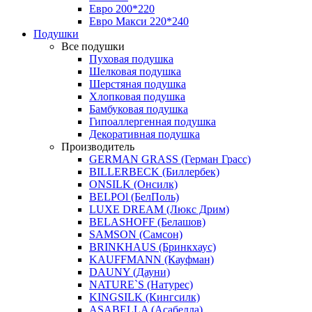
Евро 200*220
Евро Макси 220*240
Подушки
Все подушки
Пуховая подушка
Шелковая подушка
Шерстяная подушка
Хлопковая подушка
Бамбуковая подушка
Гипоаллергенная подушка
Декоративная подушка
Производитель
GERMAN GRASS (Герман Грасс)
BILLERBECK (Биллербек)
ONSILK (Онсилк)
BELPOl (БелПоль)
LUXE DREAM (Люкс Дрим)
BELASHOFF (Белашов)
SAMSON (Самсон)
BRINKHAUS (Бринкхаус)
KAUFFMANN (Кауфман)
DAUNY (Дауни)
NATURE`S (Натурес)
KINGSILK (Кингсилк)
ASABELLA (Асабелла)