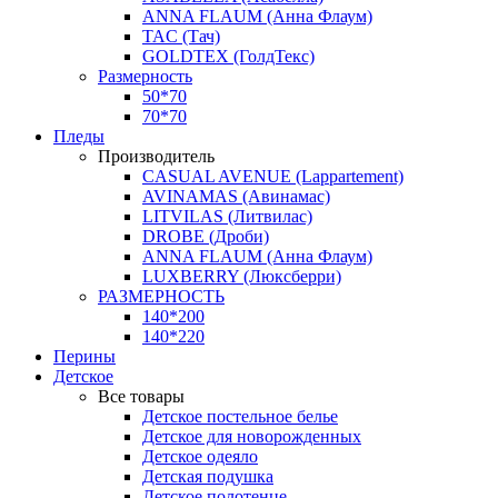
ANNA FLAUM (Анна Флаум)
TAC (Тач)
GOLDTEX (ГолдТекс)
Размерность
50*70
70*70
Пледы
Производитель
CASUAL AVENUE (Lappartement)
AVINAMAS (Авинамас)
LITVILAS (Литвилас)
DROBE (Дроби)
ANNA FLAUM (Анна Флаум)
LUXBERRY (Люксберри)
РАЗМЕРНОСТЬ
140*200
140*220
Перины
Детское
Все товары
Детское постельное белье
Детское для новорожденных
Детское одеяло
Детская подушка
Детское полотенце