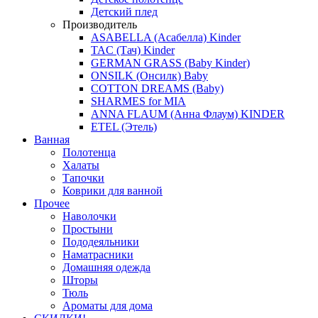
Детский плед
Производитель
ASABELLA (Асабелла) Kinder
TAC (Тач) Kinder
GERMAN GRASS (Baby Kinder)
ONSILK (Онсилк) Baby
COTTON DREAMS (Baby)
SHARMES for MIA
ANNA FLAUM (Анна Флаум) KINDER
ETEL (Этель)
Ванная
Полотенца
Халаты
Тапочки
Коврики для ванной
Прочее
Наволочки
Простыни
Пододеяльники
Наматрасники
Домашняя одежда
Шторы
Тюль
Ароматы для дома