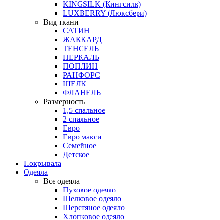
KINGSILK (Кингсилк)
LUXBERRY (Люксбери)
Вид ткани
САТИН
ЖАККАРД
ТЕНСЕЛЬ
ПЕРКАЛЬ
ПОПЛИН
РАНФОРС
ШЕЛК
ФЛАНЕЛЬ
Размерность
1,5 спальное
2 спальное
Евро
Евро макси
Семейное
Детское
Покрывала
Одеяла
Все одеяла
Пуховое одеяло
Шелковое одеяло
Шерстяное одеяло
Хлопковое одеяло