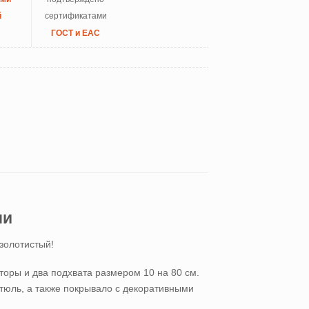
й
сертификатами
ГОСТ и ЕАС
ми
 золотистый!
торы и два подхвата размером 10 на 80 см.
 тюль, а также покрывало с декоративными