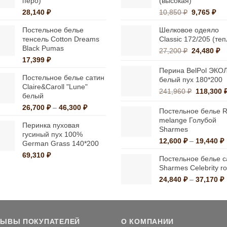
перо)
(высокая)
выбрать
выбрать
Первонач
Те
28,140
₽
10,850
₽
9,765
₽
на
на
цена
цен
Постельное белье
Шелковое одеяло
странице
странице
составлял
9,7
тенсель Cotton Dreams
Classic 172/205 (те
10,850 ₽.
товара.
товара.
Black Pumas
Первонач
Т
27,200
₽
24,480
₽
17,399
₽
цена
це
составлял
24
Перина BelPol ЭКО
Постельное белье сатин
27,200 ₽.
белый пух 180*200
Claire&Caroll "Lune"
Первона
241,960
₽
118,300
белый
цена
Диапазон
26,700
₽
–
46,300
₽
составля
Постельное белье R
цен:
241,960 ₽
melange Голубой
Перинка пуховая
26,700 ₽
Sharmes
гусиный пух 100%
–
12,600
₽
–
19,440
₽
German Grass 140*200
46,300 ₽
ц
69,310
₽
Постельное белье с
1
Sharmes Celebrity r
1
24,840
₽
–
37,170
₽
ц
2
3
ЗЫВЫ ПОКУПАТЕЛЕЙ
О КОМПАНИИ