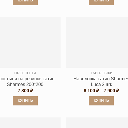
КУПИТЬ
КУПИТЬ
–
11,
Этот
Этот
товар
товар
имеет
имеет
несколько
несколько
вариаций.
вариаций.
Опции
Опции
можно
можно
выбрать
выбрать
на
на
странице
странице
ПРОСТЫНИ
НАВОЛОЧКИ
ростыня на резинке сатин
Наволочка сатин Sharme
товара.
товара.
Sharmes 200*200
Luca 2 шт.
Диа
7,800
₽
6,100
₽
–
7,900
₽
цен:
6,10
КУПИТЬ
КУПИТЬ
–
7,90
Этот
Этот
товар
товар
имеет
имеет