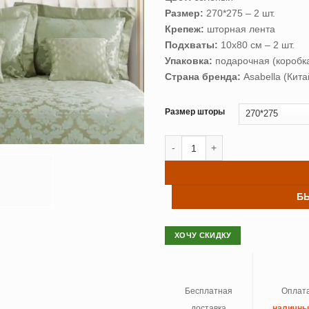
Размер:
270*275 – 2 шт.
Крепеж:
шторная лента
Подхваты:
10х80 см – 2 шт.
Упаковка:
подарочная (коробк
Страна бренда:
Asabella (Кита
Размер шторы
Количество товара Шторы жаккар
Б
ХОЧУ СКИДКУ
Бесплатная
Оплат
доставка
наличн