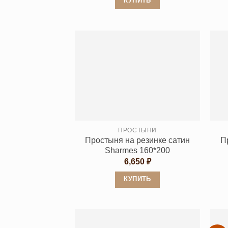
КУПИТЬ
Этот
товар
имеет
несколько
вариаций.
Опции
можно
выбрать
на
странице
ПРОСТЫНИ
Простыня на резинке сатин
П
товара.
Sharmes 160*200
6,650
₽
КУПИТЬ
Этот
товар
имеет