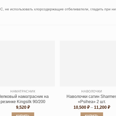
 С, не использовать хлорсодержащие отбеливатели, гладить при ни
НАМАТРАСНИК
НАВОЛОЧКИ
елковый наматрасник на
Наволочки сатин Sharme
резинке Kingsilk 90/200
«Psihea» 2 шт.
Ди
9,520
₽
10,500
₽
–
11,200
₽
цен
10,