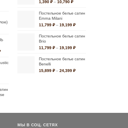
Диапазон
1,390
₽
–
10,790
₽
выбрать
альная
кущая
цен:
на
а:
1,390 ₽
Постельное белье сатин
странице
а
65 ₽.
–
Emma Milani
плое)
10,790 ₽
товара.
Диапазон
11,799
₽
–
19,199
₽
альная
екущая
цен:
на:
11,799 ₽
Постельное белье сатин
а
,480 ₽.
ЛЬ
–
Brio
19,199 ₽
Диапазон
11,799
₽
–
19,199
₽
чальная
Текущая
₽
цен:
цена:
11,799 ₽
Постельное белье сатин
ла
118,300 ₽.
ustic
–
Benelli
.
19,199 ₽
Диапазон
15,899
₽
–
24,399
₽
цен:
Диапазон
15,899 ₽
ен:
–
атин
2,600 ₽
24,399 ₽
ose
–
9,440 ₽
Диапазон
ен:
4,840 ₽
–
7,170 ₽
МЫ В СОЦ. СЕТЯХ