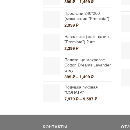
Диапазон
399
₽
–
1,499
₽
выбрать
цен:
на
399 ₽
Простыни 240*260
странице
–
(мако-сатин "Premiata")
1,499 ₽
товара.
2,999
₽
Наволочки (мако-сатин
"Premiata") 2 шт.
2,399
₽
Полотенце махровое
Cotton Dreams Lavander
Grey
Диапазон
399
₽
–
1,499
₽
цен:
Подушка пуховая
399 ₽
"СОНАТА"
–
1,499 ₽
Диапазон
7,979
₽
–
9,587
₽
цен:
7,979 ₽
–
9,587 ₽
КОНТАКТЫ
ОТ