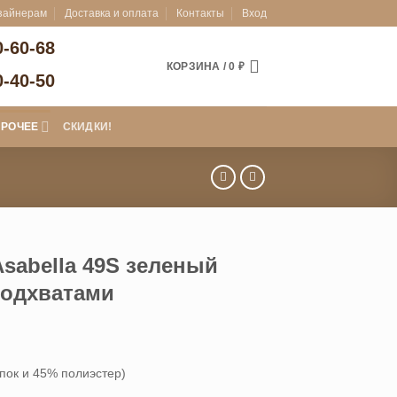
зайнерам
Доставка и оплата
Контакты
Вход
0-60-68
КОРЗИНА /
0
₽
0-40-50
ПРОЧЕЕ
СКИДКИ!
sabella 49S зеленый
 подхватами
пок и 45% полиэстер)