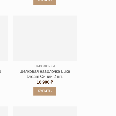
КУПИТЬ
200 ₽
Этот
товар
имеет
несколько
вариаций.
Опции
можно
выбрать
на
странице
НАВОЛОЧКИ
s
Шелковая наволочка Luxe
товара.
Dream Синий 2 шт.
пазон
18,900
₽
0 ₽
КУПИТЬ
0 ₽
Этот
товар
имеет