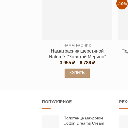
несколько
-10%
вариаций.
Опции
можно
выбрать
на
странице
НАМАТРАСНИК
Наматрасник шерстяной
По
товара.
Nature`s “Золотой Мерино”
Диапазон
3,955
₽
–
6,786
₽
цен:
3,955 ₽
КУПИТЬ
–
6,786 ₽
Этот
товар
имеет
ПОПУЛЯРНОЕ
РЕ
несколько
вариаций.
Опции
Полотенце махровое
Cotton Dreams Cream
можно