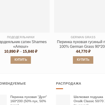
несколько
несколько
вариаций.
вариаций.
Опции
Опции
можно
можно
выбрать
выбрать
на
на
странице
странице
ПОДОДЕЯЛЬНИКИ
GERMAN GRASS
додеяльник сатин Sharmes
Перинка пуховая гусиный 
товара.
товара.
«Amour»
100% German Grass 90*20
Диапазон
10,890
₽
–
15,840
₽
44,770
₽
цен:
10,890 ₽
КУПИТЬ
КУПИТЬ
–
15,840 ₽
Этот
Этот
товар
товар
имеет
имеет
КОМЕНДУЕМЫЕ
РАСПРОДАЖА
несколько
несколько
вариаций.
вариаций.
Опции
Опции
Перинка пуховая "Дуэт"
Шелковая подушка
160*200 (50% пух, 50%
Onsilk Classic 50/70
можно
можно