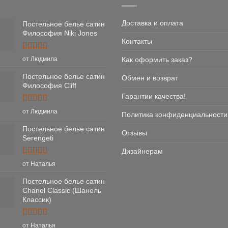
Доставка и оплата
Постельное белье сатин
Философия Niki Jones
Контакты
Оценка
5
Как оформить заказ?
от Людмила
из 5
Постельное белье сатин
Обмен и возврат
Философия Cliff
Гарантии качества!
Оценка
5
от Людмила
Политика конфиденциальности
из 5
Постельное белье сатин
Отзывы
Serengeti
Дизайнерам
Оценка
5
от Наталья
из 5
Постельное белье сатин
Chanel Classic (Шанель
Классик)
Оценка
5
от Наталья