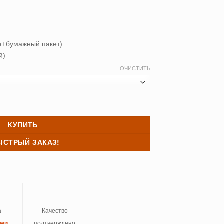
а+бумажный пакет)
й)
ОЧИСТИТЬ
д Asabella 49S зеленый 270*275 (2 шт.) с подхватами
КУПИТЬ
ЫСТРЫЙ ЗАКАЗ!
а
Качество
ыми
подтверждено