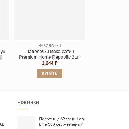
несколько
вариаций.
Опции
можно
выбрать
на
странице
НАВОЛОЧКИ
пух
Наволочки мако-сатин
товара.
0
Premium Home Republic 2шт.
2,244
₽
КУПИТЬ
Этот
товар
имеет
НОВИНКИ
несколько
вариаций.
Опции
Полотенце Vossen High
 XL
Line 583 серо-зеленый
можно