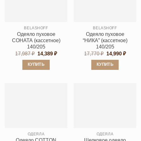
Опции
Опции
можно
можно
выбрать
выбрать
BELASHOFF
BELASHOFF
на
на
Одеяло пуховое
Одеяло пуховое
странице
странице
СОНАТА (кассетное)
“НИКА” (кассетное)
товара.
товара.
140/205
140/205
Первоначальная
Текущая
Первоначальн
Текущ
17,987
₽
14,389
₽
17,770
₽
14,990
₽
цена
цена:
цена
цена:
составляла
14,389 ₽.
составляла
14,990
КУПИТЬ
КУПИТЬ
17,987 ₽.
17,770 ₽.
Этот
Этот
товар
товар
имеет
имеет
несколько
несколько
вариаций.
вариаций.
Опции
Опции
можно
можно
выбрать
выбрать
ОДЕЯЛА
ОДЕЯЛА
на
на
Одеяло COTTON
Шелковое одеяло