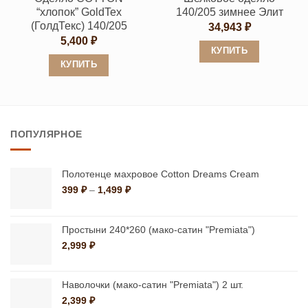
странице
странице
“хлопок” GoldTex
140/205 зимнее Элит
товара.
товара.
(ГолдТекс) 140/205
34,943
₽
5,400
₽
КУПИТЬ
КУПИТЬ
Этот
Этот
товар
товар
имеет
имеет
несколько
ПОПУЛЯРНОЕ
несколько
вариаций.
вариаций.
Опции
Опции
можно
Полотенце махровое Cotton Dreams Cream
можно
Диапазон
399
₽
–
1,499
₽
выбрать
цен:
выбрать
на
399 ₽
на
странице
–
Простыни 240*260 (мако-сатин "Premiata")
странице
1,499 ₽
товара.
2,999
₽
товара.
Наволочки (мако-сатин "Premiata") 2 шт.
2,399
₽