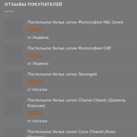
ОТЗЫВЫ ПОКУПАТЕЛЕЙ
Постельное белье сатин Философия Niki Jones
Оценка
5
от Людмила
из 5
Постельное белье сатин Философия Cliff
Оценка
5
от Людмила
из 5
Постельное белье сатин Serengeti
Оценка
5
от Наталья
из 5
Постельное белье сатин Chanel Classic (Шанель
Классик)
Оценка
5
от Наталья
из 5
Постельное белье сатин Coco Chanel (Коко
Шанель)