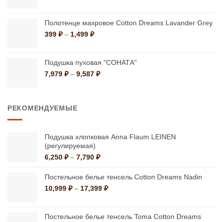
Полотенце махровое Cotton Dreams Lavander Grey
Диапазон
399
₽
–
1,499
₽
цен:
399 ₽
–
Подушка пуховая "СОНАТА"
1,499 ₽
Диапазон
7,979
₽
–
9,587
₽
цен:
7,979 ₽
–
РЕКОМЕНДУЕМЫЕ
9,587 ₽
Подушка хлопковая Anna Flaum LEINEN
(регулируемая)
Диапазон
6,250
₽
–
7,790
₽
цен:
6,250 ₽
Постельное белье тенсель Cotton Dreams Nadin
–
Диапазон
10,999
₽
–
17,399
₽
7,790 ₽
цен:
10,999 ₽
–
Постельное белье тенсель Toma Cotton Dreams