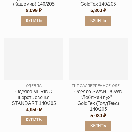
странице
странице
(Кашемир) 140/205
GoldTex 140/205
товара.
товара.
8,099
₽
5,800
₽
КУПИТЬ
КУПИТЬ
Этот
Этот
товар
товар
имеет
имеет
несколько
несколько
вариаций.
вариаций.
Опции
Опции
можно
можно
выбрать
выбрать
ОДЕЯЛА
ГИПОАЛЛЕРГЕННОЕ ОДЕЯЛО
на
на
Одеяло MERINO
Одеяло SWAN DOWN
странице
странице
шерсть овечья
“Лебяжий пух” –
товара.
товара.
STANDART 140/205
GoldTex (ГолдТекс)
140/205
4,950
₽
5,080
₽
КУПИТЬ
КУПИТЬ
Этот