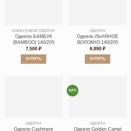
БАМБУКОВОЕ ОДЕЯЛО
ОДЕЯЛА
Одеяло БАМБУК
Одеяло ЛЬНЯНОЕ
(BAMBOO) 140/205
ВОЛОКНО 140/205
7,500
₽
6,890
₽
КУПИТЬ
КУПИТЬ
Этот
Этот
товар
товар
имеет
имеет
несколько
несколько
ХИТ!
вариаций.
вариаций.
Опции
Опции
можно
можно
выбрать
выбрать
ОДЕЯЛА
ОДЕЯЛА
на
на
Одеяло Cashmеre
Одеяло Golden Camel