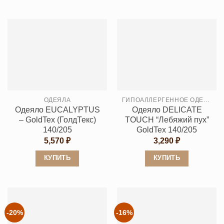
Этот
товар
товар
имеет
имеет
несколько
несколько
вариаций.
вариаций.
Опции
Опции
можно
можно
выбрать
выбрать
на
ОДЕЯЛА
ГИПОАЛЛЕРГЕННОЕ ОДЕЯЛО
на
странице
Одеяло EUCALYPTUS
Одеяло DELICATE
странице
товара.
– GoldTex (ГолдТекс)
TOUCH “Лебяжий пух”
товара.
140/205
GoldTex 140/205
5,570
₽
3,290
₽
КУПИТЬ
КУПИТЬ
Этот
Этот
товар
товар
имеет
имеет
несколько
несколько
-20%
-16%
вариаций.
вариаций.