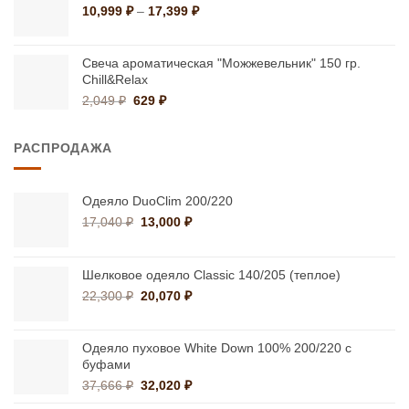
17,399 ₽
Диапазон
10,999
₽
–
17,399
₽
цен:
10,999 ₽
–
Свеча ароматическая "Можжевельник" 150 гр.
Chill&Relax
17,399 ₽
Первоначальная
Текущая
2,049
₽
629
₽
цена
цена:
составляла
629 ₽.
РАСПРОДАЖА
2,049 ₽.
Одеяло DuoClim 200/220
Первоначальная
Текущая
17,040
₽
13,000
₽
цена
цена:
составляла
13,000 ₽.
17,040 ₽.
Шелковое одеяло Classic 140/205 (теплое)
Первоначальная
Текущая
22,300
₽
20,070
₽
цена
цена:
составляла
20,070 ₽.
22,300 ₽.
Одеяло пуховое White Down 100% 200/220 с
буфами
Первоначальная
Текущая
37,666
₽
32,020
₽
цена
цена: