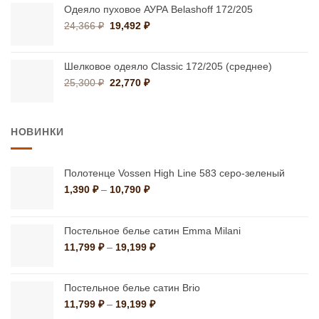
составляла
32,020 ₽.
Одеяло пуховое АУРА Belashoff 172/205
37,666 ₽.
Первоначальная
Текущая
24,366
₽
19,492
₽
цена
цена:
составляла
19,492 ₽.
24,366 ₽.
Шелковое одеяло Classic 172/205 (среднее)
Первоначальная
Текущая
25,300
₽
22,770
₽
цена
цена:
составляла
22,770 ₽.
25,300 ₽.
НОВИНКИ
Полотенце Vossen High Line 583 серо-зеленый
Диапазон
1,390
₽
–
10,790
₽
цен:
1,390 ₽
–
Постельное белье сатин Emma Milani
10,790 ₽
Диапазон
11,799
₽
–
19,199
₽
цен:
11,799 ₽
–
Постельное белье сатин Brio
19,199 ₽
Диапазон
11,799
₽
–
19,199
₽
цен: