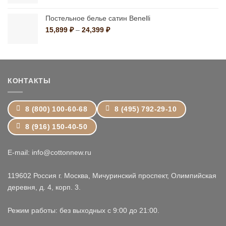
11,799 ₽
–
Постельное белье сатин Benelli
19,199 ₽
Диапазон
15,899
₽
–
24,399
₽
цен:
15,899 ₽
–
24,399 ₽
КОНТАКТЫ
8 (800) 100-60-68
8 (495) 792-29-10
8 (916) 150-40-50
E-mail: info@cottonnew.ru
119602 Россия г. Москва, Мичуринский проспект, Олимпийская
деревня, д. 4, корп. 3.
Режим работы: без выходных с 9:00 до 21:00.