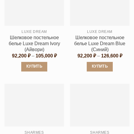
вариаций.
вариаций.
Опции
Опции
можно
можно
выбрать
выбрать
LUXE DREAM
LUXE DREAM
на
на
Шелковое постельное
Шелковое постельное
странице
странице
белье Luxe Dream Ivory
белье Luxe Dream Blue
товара.
товара.
(Айвори)
(Синий)
Диапазон
Диап
92,200
₽
–
105,000
₽
92,200
₽
–
126,600
₽
цен:
цен:
92,200 ₽
92,20
КУПИТЬ
КУПИТЬ
–
–
105,000 ₽
126,6
Этот
Этот
товар
товар
имеет
имеет
несколько
несколько
вариаций.
вариаций.
Опции
Опции
можно
можно
выбрать
выбрать
SHARMES
SHARMES