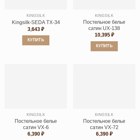
KINGSILK
KINGSILK
Постельное белье
Kingsilk-SEDA TX-34
сатин UX-138
3,643
₽
10,395
₽
КУПИТЬ
КУПИТЬ
Этот
Этот
товар
товар
имеет
имеет
несколько
несколько
вариаций.
вариаций.
Опции
Опции
можно
можно
выбрать
выбрать
на
KINGSILK
KINGSILK
на
странице
Постельное белье
Постельное белье
странице
товара.
сатин VX-6
сатин VX-72
товара.
6,390
₽
6,390
₽