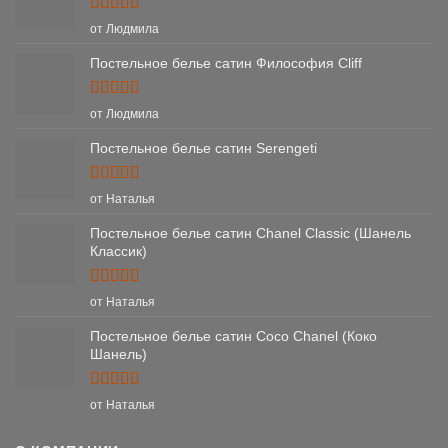
Оценка
5
от Людмила
из 5
Постельное белье сатин Философия Cliff
Оценка
5
от Людмила
из 5
Постельное белье сатин Serengeti
Оценка
5
от Наталья
из 5
Постельное белье сатин Chanel Classic (Шанель
Классик)
Оценка
5
от Наталья
из 5
Постельное белье сатин Coco Chanel (Коко
Шанель)
Оценка
5
от Наталья
из 5