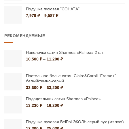
399 ₽
–
Подушка пуховая "СОНАТА"
1,499 ₽
Диапазон
7,979
₽
–
9,587
₽
цен:
7,979 ₽
–
РЕКОМЕНДУЕМЫЕ
9,587 ₽
Наволочки сатин Sharmes «Psihea» 2 шт.
Диапазон
10,500
₽
–
11,200
₽
цен:
10,500 ₽
–
Постельное белье сатин Claire&Caroll "Frame+"
11,200 ₽
белый/темно-серый
Диапазон
33,600
₽
–
63,200
₽
цен:
33,600 ₽
Пододеяльник сатин Sharmes «Psihea»
–
Диапазон
13,230
₽
–
16,200
₽
63,200 ₽
цен:
13,230 ₽
–
Подушка пуховая BelPol ЭКОЛЬ серый пух (мягкая)
16,200 ₽
Диапазон
17,300
₽
–
25,030
₽