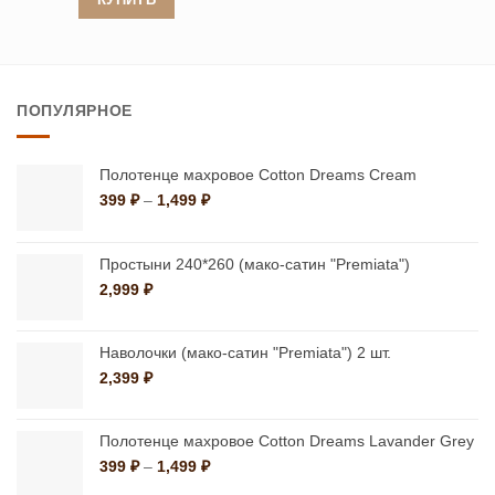
Этот
32,800 ₽.
Этот
товар
товар
имеет
имеет
несколько
ПОПУЛЯРНОЕ
несколько
вариаций.
вариаций.
Опции
Опции
можно
Полотенце махровое Cotton Dreams Cream
можно
Диапазон
399
₽
–
1,499
₽
выбрать
цен:
выбрать
на
399 ₽
на
странице
–
Простыни 240*260 (мако-сатин "Premiata")
странице
1,499 ₽
товара.
2,999
₽
товара.
Наволочки (мако-сатин "Premiata") 2 шт.
2,399
₽
Полотенце махровое Cotton Dreams Lavander Grey
Диапазон
399
₽
–
1,499
₽
цен: