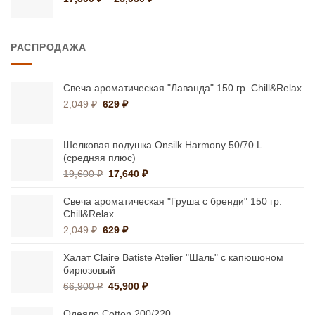
цен:
17,300 ₽
–
РАСПРОДАЖА
25,030 ₽
Свеча ароматическая "Лаванда" 150 гр. Chill&Relax
Первоначальная
Текущая
2,049
₽
629
₽
цена
цена:
составляла
629 ₽.
2,049 ₽.
Шелковая подушка Onsilk Harmony 50/70 L
(средняя плюс)
Первоначальная
Текущая
19,600
₽
17,640
₽
цена
цена:
составляла
17,640 ₽.
Свеча ароматическая "Груша с бренди" 150 гр.
19,600 ₽.
Chill&Relax
Первоначальная
Текущая
2,049
₽
629
₽
цена
цена:
составляла
629 ₽.
Халат Claire Batiste Atelier "Шаль" с капюшоном
2,049 ₽.
бирюзовый
Первоначальная
Текущая
66,900
₽
45,900
₽
цена
цена:
составляла
45,900 ₽.
Одеяло Cotton 200/220