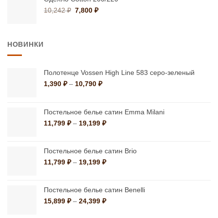
66,900 ₽.
Первоначальная
Текущая
10,242
₽
7,800
₽
цена
цена:
составляла
7,800 ₽.
10,242 ₽.
НОВИНКИ
Полотенце Vossen High Line 583 серо-зеленый
Диапазон
1,390
₽
–
10,790
₽
цен:
1,390 ₽
–
Постельное белье сатин Emma Milani
10,790 ₽
Диапазон
11,799
₽
–
19,199
₽
цен:
11,799 ₽
–
Постельное белье сатин Brio
19,199 ₽
Диапазон
11,799
₽
–
19,199
₽
цен:
11,799 ₽
–
Постельное белье сатин Benelli
19,199 ₽
Диапазон
15,899
₽
–
24,399
₽
цен: