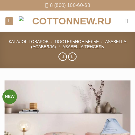
Skip
8 (800) 100-60-68
to
content
КАТАЛОГ ТОВАРОВ
/
ПОСТЕЛЬНОЕ БЕЛЬЕ
/
ASABELLA
(АСАБЕЛЛА)
/
ASABELLA ТЕНСЕЛЬ
NEW