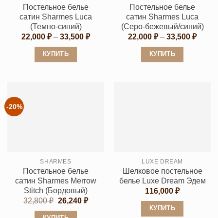
на
на
Постельное белье
Постельное белье
странице
странице
сатин Sharmes Luca
сатин Sharmes Luca
товара.
товара.
(Темно-синий)
(Cеро-бежевый/синий)
Диапазон
Диапа
22,000
₽
–
33,500
₽
22,000
₽
–
33,500
₽
цен:
цен:
22,000 ₽
22,00
КУПИТЬ
КУПИТЬ
–
–
33,500 ₽
33,50
Этот
Этот
товар
товар
имеет
имеет
несколько
несколько
-20%
вариаций.
вариаций.
Опции
Опции
можно
можно
выбрать
выбрать
SHARMES
LUXE DREAM
на
на
Постельное белье
Шелковое постельное
странице
странице
сатин Sharmes Merrow
белье Luxe Dream Эдем
товара.
товара.
Stitch (Бордовый)
116,000
₽
Первоначальная
Текущая
32,800
₽
26,240
₽
цена
цена:
КУПИТЬ
составляла
26,240 ₽.
КУПИТЬ