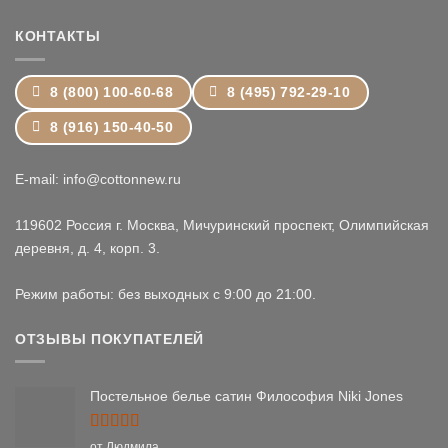
24,399 ₽
КОНТАКТЫ
8 (800) 100-60-68
8 (495) 792-29-10
8 (916) 150-40-50
E-mail: info@cottonnew.ru
119602 Россия г. Москва, Мичуринский проспект, Олимпийская
деревня, д. 4, корп. 3.
Режим работы: без выходных с 9:00 до 21:00.
ОТЗЫВЫ ПОКУПАТЕЛЕЙ
Постельное белье сатин Философия Niki Jones
Оценка
5
от Людмила