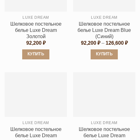
можно
можно
выбрать
выбрать
LUXE DREAM
LUXE DREAM
на
на
Шелковое постельное
Шелковое постельное
странице
странице
белье Luxe Dream
белье Luxe Dream Blue
товара.
товара.
Золотой
(Синий)
Диап
92,200
₽
92,200
₽
–
126,600
₽
цен:
92,20
КУПИТЬ
КУПИТЬ
–
126,6
Этот
Этот
товар
товар
имеет
имеет
несколько
несколько
вариаций.
вариаций.
Опции
Опции
можно
можно
выбрать
выбрать
LUXE DREAM
LUXE DREAM
на
на
Шелковое постельное
Шелковое постельное
странице
странице
белье Luxe Dream
белье Luxe Dream