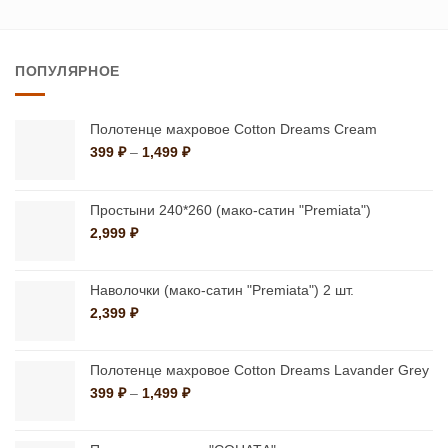
товар
товар
имеет
имеет
несколько
ПОПУЛЯРНОЕ
несколько
вариаций.
вариаций.
Опции
Опции
можно
Полотенце махровое Cotton Dreams Cream
можно
Диапазон
399
₽
–
1,499
₽
выбрать
цен:
выбрать
на
399 ₽
на
странице
–
Простыни 240*260 (мако-сатин "Premiata")
странице
1,499 ₽
товара.
2,999
₽
товара.
Наволочки (мако-сатин "Premiata") 2 шт.
2,399
₽
Полотенце махровое Cotton Dreams Lavander Grey
Диапазон
399
₽
–
1,499
₽
цен:
399 ₽