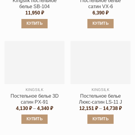
Kingsilk постельное
Постельное белье
белье SB-104
сатин VX-6
11,950
₽
6,390
₽
КУПИТЬ
КУПИТЬ
Этот
Этот
товар
товар
имеет
имеет
несколько
несколько
вариаций.
вариаций.
Опции
Опции
можно
можно
выбрать
выбрать
KINGSILK
KINGSILK
на
на
Постельное белье 3D
Постельное белье
странице
странице
сатин PX-91
Люкс-сатин LS-11 J
товара.
товара.
Диапазон
Диапа
4,130
₽
–
4,340
₽
12,151
₽
–
14,738
₽
цен:
цен:
4,130 ₽
12,15
КУПИТЬ
КУПИТЬ
–
–
4,340 ₽
14,73
Этот
Этот
товар
товар