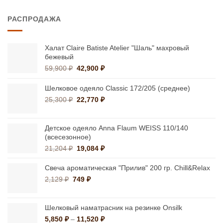
4,150 ₽
–
РАСПРОДАЖА
4,500 ₽
Халат Claire Batiste Atelier "Шаль" махровый
бежевый
Первоначальная
Текущая
59,900
₽
42,900
₽
цена
цена:
составляла
42,900 ₽.
Шелковое одеяло Classic 172/205 (среднее)
59,900 ₽.
Первоначальная
Текущая
25,300
₽
22,770
₽
цена
цена:
составляла
22,770 ₽.
25,300 ₽.
Детское одеяло Anna Flaum WEISS 110/140
(всесезонное)
Первоначальная
Текущая
21,204
₽
19,084
₽
цена
цена:
составляла
19,084 ₽.
Свеча ароматическая "Прилив" 200 гр. Chill&Relax
21,204 ₽.
Первоначальная
Текущая
2,129
₽
749
₽
цена
цена:
составляла
749 ₽.
2,129 ₽.
Шелковый наматрасник на резинке Onsilk
Диапазон
5,850
₽
–
11,520
₽