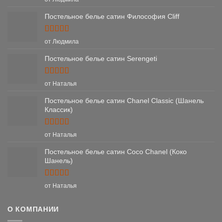
из 5
Постельное белье сатин Философия Cliff
Оценка
5
от Людмила
из 5
Постельное белье сатин Serengeti
Оценка
5
от Наталья
из 5
Постельное белье сатин Chanel Classic (Шанель
Классик)
Оценка
5
от Наталья
из 5
Постельное белье сатин Coco Chanel (Коко
Шанель)
Оценка
5
от Наталья
из 5
О КОМПАНИИ