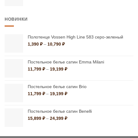
цен:
5,850 ₽
–
НОВИНКИ
11,520 ₽
Полотенце Vossen High Line 583 серо-зеленый
Диапазон
1,390
₽
–
10,790
₽
цен:
1,390 ₽
–
Постельное белье сатин Emma Milani
10,790 ₽
Диапазон
11,799
₽
–
19,199
₽
цен:
11,799 ₽
–
Постельное белье сатин Brio
19,199 ₽
Диапазон
11,799
₽
–
19,199
₽
цен:
11,799 ₽
–
Постельное белье сатин Benelli
19,199 ₽
Диапазон
15,899
₽
–
24,399
₽
цен:
15,899 ₽
–