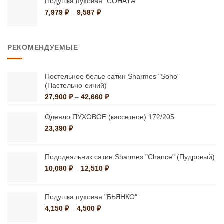
–
Подушка пуховая "СОНАТА"
1,499 ₽
Диапазон
7,979
₽
–
9,587
₽
цен:
7,979 ₽
–
РЕКОМЕНДУЕМЫЕ
9,587 ₽
Постельное белье сатин Sharmes "Soho"
(Пастельно-синий)
Диапазон
27,900
₽
–
42,660
₽
цен:
27,900 ₽
Одеяло ПУХОВОЕ (кассетное) 172/205
–
23,390
₽
42,660 ₽
Пододеяльник сатин Sharmes "Chance" (Пудровый)
Диапазон
10,080
₽
–
12,510
₽
цен:
10,080 ₽
–
Подушка пуховая "БЬЯНКО"
12,510 ₽
Диапазон
4,150
₽
–
4,500
₽
цен: