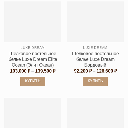
имеет
имеет
несколько
несколько
вариаций.
вариаций.
Опции
Опции
можно
можно
выбрать
выбрать
LUXE DREAM
LUXE DREAM
на
на
Шелковое постельное
Шелковое постельное
странице
странице
белье Luxe Dream Elite
белье Luxe Dream
товара.
товара.
Ocean (Элит Океан)
Бордовый
Диапазон
Диап
103,000
₽
–
139,500
₽
92,200
₽
–
126,600
₽
цен:
цен:
103,000 ₽
92,20
КУПИТЬ
КУПИТЬ
–
–
139,500 ₽
126,6
Этот
Этот
товар
товар
имеет
имеет
несколько
несколько
вариаций.
вариаций.
Опции
Опции