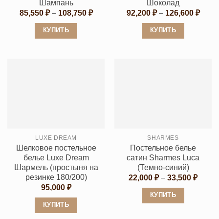
товара.
товара.
Шампань
Шоколад
Диапазон
Диап
85,550
₽
–
108,750
₽
92,200
₽
–
126,600
₽
цен:
цен:
85,550 ₽
92,20
КУПИТЬ
КУПИТЬ
–
–
108,750 ₽
126,6
Этот
Этот
товар
товар
имеет
имеет
несколько
несколько
вариаций.
вариаций.
Опции
Опции
можно
можно
выбрать
выбрать
LUXE DREAM
SHARMES
на
на
Шелковое постельное
Постельное белье
странице
странице
белье Luxe Dream
сатин Sharmes Luca
товара.
товара.
Шармель (простыня на
(Темно-синий)
резинке 180/200)
Диапа
22,000
₽
–
33,500
₽
цен:
95,000
₽
22,00
КУПИТЬ
–
КУПИТЬ
33,50
Этот
Этот