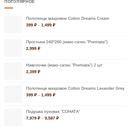
ПОПУЛЯРНОЕ
несколько
вариаций.
вариаций.
Опции
Опции
можно
Полотенце махровое Cotton Dreams Cream
можно
Диапазон
399
₽
–
1,499
₽
выбрать
цен:
выбрать
на
399 ₽
на
странице
–
Простыни 240*260 (мако-сатин "Premiata")
странице
1,499 ₽
товара.
2,999
₽
товара.
Наволочки (мако-сатин "Premiata") 2 шт.
2,399
₽
Полотенце махровое Cotton Dreams Lavander Grey
Диапазон
399
₽
–
1,499
₽
цен:
399 ₽
–
Подушка пуховая "СОНАТА"
1,499 ₽
Диапазон
7,979
₽
–
9,587
₽
цен:
7,979 ₽