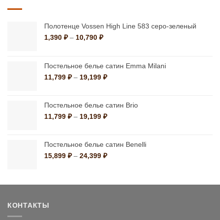
Полотенце Vossen High Line 583 серо-зеленый
Диапазон
1,390
₽
–
10,790
₽
цен:
1,390 ₽
–
Постельное белье сатин Emma Milani
10,790 ₽
Диапазон
11,799
₽
–
19,199
₽
цен:
11,799 ₽
–
Постельное белье сатин Brio
19,199 ₽
Диапазон
11,799
₽
–
19,199
₽
цен:
11,799 ₽
–
Постельное белье сатин Benelli
19,199 ₽
Диапазон
15,899
₽
–
24,399
₽
цен:
15,899 ₽
–
24,399 ₽
КОНТАКТЫ