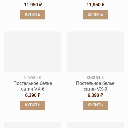
11,950
₽
11,950
₽
КУПИТЬ
КУПИТЬ
Этот
Этот
товар
товар
имеет
имеет
несколько
несколько
вариаций.
вариаций.
Опции
Опции
можно
можно
выбрать
выбрать
KINGSILK
KINGSILK
на
на
Постельное белье
Постельное белье
странице
странице
сатин VX-6
сатин VX-9
товара.
товара.
6,390
₽
6,390
₽
КУПИТЬ
КУПИТЬ
Этот
Этот
товар
товар
имеет
имеет