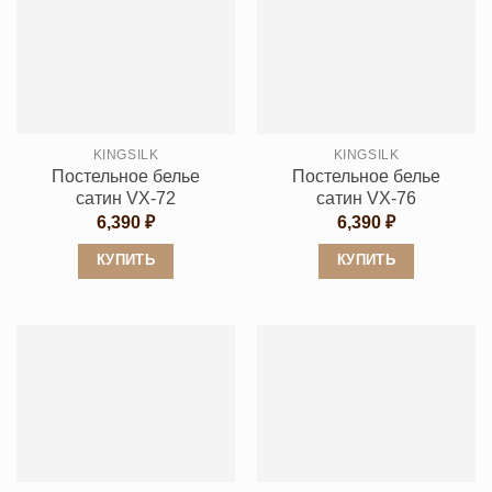
несколько
несколько
вариаций.
вариаций.
Опции
Опции
можно
можно
выбрать
выбрать
KINGSILK
KINGSILK
на
на
Постельное белье
Постельное белье
странице
странице
сатин VX-72
сатин VX-76
товара.
товара.
6,390
₽
6,390
₽
КУПИТЬ
КУПИТЬ
Этот
Этот
товар
товар
имеет
имеет
несколько
несколько
вариаций.
вариаций.
Опции
Опции
можно
можно
выбрать
выбрать