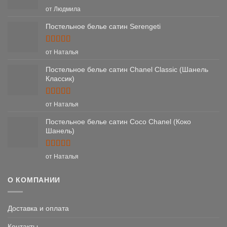
Оценка
5
от Людмила
из 5
Постельное белье сатин Serengeti
Оценка
5
от Наталья
из 5
Постельное белье сатин Chanel Classic (Шанель
Классик)
Оценка
5
от Наталья
из 5
Постельное белье сатин Coco Chanel (Коко
Шанель)
Оценка
5
от Наталья
из 5
О КОМПАНИИ
Доставка и оплата
Контакты