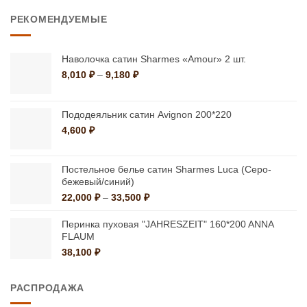
–
РЕКОМЕНДУЕМЫЕ
9,587 ₽
Наволочка сатин Sharmes «Amour» 2 шт.
Диапазон
8,010
₽
–
9,180
₽
цен:
8,010 ₽
–
Пододеяльник сатин Avignon 200*220
9,180 ₽
4,600
₽
Постельное белье сатин Sharmes Luca (Cеро-
бежевый/синий)
Диапазон
22,000
₽
–
33,500
₽
цен:
22,000 ₽
Перинка пуховая "JAHRESZEIT" 160*200 ANNA
–
FLAUM
33,500 ₽
38,100
₽
РАСПРОДАЖА