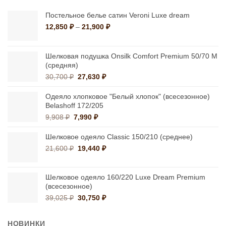
Постельное белье сатин Veroni Luxe dream
Диапазон
12,850
₽
–
21,900
₽
цен:
12,850 ₽
–
Шелковая подушка Onsilk Comfort Premium 50/70 M
21,900 ₽
(средняя)
Первоначальная
Текущая
30,700
₽
27,630
₽
цена
цена:
составляла
27,630 ₽.
Одеяло хлопковое "Белый хлопок" (всесезонное)
30,700 ₽.
Belashoff 172/205
Первоначальная
Текущая
9,908
₽
7,990
₽
цена
цена:
составляла
7,990 ₽.
Шелковое одеяло Classic 150/210 (среднее)
9,908 ₽.
Первоначальная
Текущая
21,600
₽
19,440
₽
цена
цена:
составляла
19,440 ₽.
21,600 ₽.
Шелковое одеяло 160/220 Luxe Dream Premium
(всесезонное)
Первоначальная
Текущая
39,025
₽
30,750
₽
цена
цена:
составляла
30,750 ₽.
НОВИНКИ
39,025 ₽.