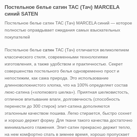
Постельное белье сатин TAC (Тач) MARCELA
синий SATEN
Постельное белье сатин TAC (Тач) MARCELA синий — которое
полностью оправдывает ожидания самых взыскательных
покупателей
Постельное белье
сатин
TAC (Тач) отличается великолепием
классического стиля, современными технологиями
изготовления, а также удобством и практичностью. Секрет
совершенства постельного белья одновременно прост и
непостижим, как сама природа. Это использование
длинноволокнистого хлопка, что на 100% определяет состав
люкс-сатина («хлопкового шелка»). Приятная шелковистость,
отличное впитывание влаги, долговечность (способность
перенести до 300 стирок) элит-сатина дополняются
эталонным качеством пошива. Легко стирается, быстро сохнет
и хорошо держит форму. Для ткани такого качества достаточно
минимального глажения. Элит-сатин прекрасно держит тепло,
на нем комфортно спать в зимнее время, хорошо пропускает