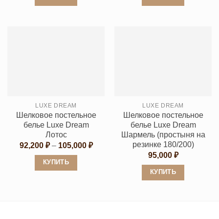
–
105,000 ₽
Этот
Этот
товар
товар
имеет
имеет
несколько
несколько
вариаций.
вариаций.
Опции
Опции
можно
можно
выбрать
выбрать
LUXE DREAM
LUXE DREAM
на
на
Шелковое постельное
Шелковое постельное
странице
странице
белье Luxe Dream
белье Luxe Dream
товара.
товара.
Лотос
Шармель (простыня на
резинке 180/200)
Диапазон
92,200
₽
–
105,000
₽
цен:
95,000
₽
92,200 ₽
КУПИТЬ
–
КУПИТЬ
105,000 ₽
Этот
Этот
товар
товар
имеет
имеет
несколько