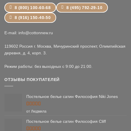
8 (800) 100-60-68
8 (495) 792-29-10
8 (916) 150-40-50
E-mail: info@cottonnew.ru
119602 Россия г. Москва, Мичуринский проспект, Олимпийская
деревня, д. 4, корп. 3.
Режим работы: без выходных с 9:00 до 21:00.
ОТЗЫВЫ ПОКУПАТЕЛЕЙ
Постельное белье сатин Философия Niki Jones
Оценка
5
от Людмила
из 5
Постельное белье сатин Философия Cliff