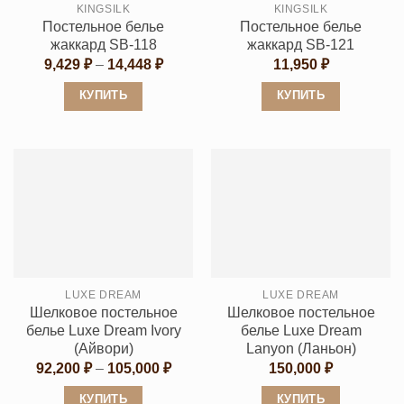
KINGSILK
KINGSILK
на
на
Постельное белье
Постельное белье
странице
странице
жаккард SB-118
жаккард SB-121
товара.
товара.
Диапазон
9,429
₽
–
14,448
₽
11,950
₽
цен:
9,429 ₽
КУПИТЬ
КУПИТЬ
–
14,448 ₽
Этот
Этот
товар
товар
имеет
имеет
несколько
несколько
вариаций.
вариаций.
Опции
Опции
можно
можно
выбрать
выбрать
LUXE DREAM
LUXE DREAM
на
на
Шелковое постельное
Шелковое постельное
странице
странице
белье Luxe Dream Ivory
белье Luxe Dream
товара.
товара.
(Айвори)
Lanyon (Ланьон)
Диапазон
92,200
₽
–
105,000
₽
150,000
₽
цен:
92,200 ₽
КУПИТЬ
КУПИТЬ