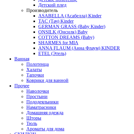
Детский плед
Производитель
ASABELLA (Асабелла) Kinder
TAC (Тач) Kinder
GERMAN GRASS (Baby Kinder)
ONSILK (Онсилк) Baby
COTTON DREAMS (Baby)
SHARMES for MIA
ANNA FLAUM (Анна Флаум) KINDER
ETEL (Этель)
Ванная
Полотенца
Халаты
Тапочки
Коврики для ванной
Прочее
Наволочки
Простыни
Пододеяльники
Наматрасники
Домашняя одежда
Шторы
Тюль
Ароматы для дома