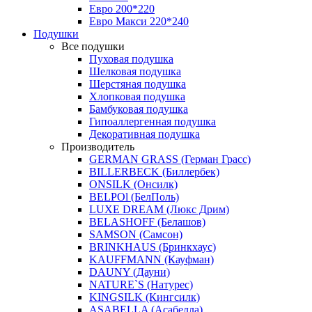
Евро 200*220
Евро Макси 220*240
Подушки
Все подушки
Пуховая подушка
Шелковая подушка
Шерстяная подушка
Хлопковая подушка
Бамбуковая подушка
Гипоаллергенная подушка
Декоративная подушка
Производитель
GERMAN GRASS (Герман Грасс)
BILLERBECK (Биллербек)
ONSILK (Онсилк)
BELPOl (БелПоль)
LUXE DREAM (Люкс Дрим)
BELASHOFF (Белашов)
SAMSON (Самсон)
BRINKHAUS (Бринкхаус)
KAUFFMANN (Кауфман)
DAUNY (Дауни)
NATURE`S (Натурес)
KINGSILK (Кингсилк)
ASABELLA (Асабелла)