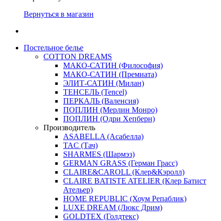
Вернуться в магазин
Постельное белье
COTTON DREAMS
МАКО-САТИН (Философия)
МАКО-САТИН (Премиата)
ЭЛИТ-САТИН (Милан)
ТЕНСЕЛЬ (Tencel)
ПЕРКАЛЬ (Валенсия)
ПОПЛИН (Мерлин Монро)
ПОПЛИН (Одри Хепберн)
Производитель
ASABELLA (Асабелла)
TAC (Тач)
SHARMES (Шармэз)
GERMAN GRASS (Герман Грасс)
CLAIRE&CAROLL (Клер&Кэролл)
CLAIRE BATISTE ATELIER (Клер Батист
Ательер)
HOME REPUBLIC (Хоум Репаблик)
LUXE DREAM (Люкс Дрим)
GOLDTEX (Голдтекс)