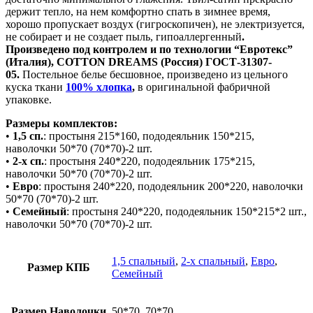
держит тепло, на нем комфортно спать в зимнее время,
хорошо пропускает воздух (гигроскопичен), не электризуется,
не собирает и не создает пыль, гипоаллергенный
.
Произведено под контролем и по технологии “Евротекс”
(Италия), COTTON DREAMS (Россия) ГОСТ-31307-
05.
Постельное белье бесшовное, произведено из цельного
куска ткани
100% хлопка
,
в оригинальной фабричной
упаковке.
Размеры комплектов:
•
1,5 сп.
: простыня 215*160, пододеяльник 150*215,
наволочки 50*70 (70*70)-2 шт.
•
2-х сп.
: простыня 240*220, пододеяльник 175*215,
наволочки 50*70 (70*70)-2 шт.
•
Евро
: простыня 240*220, пододеяльник 200*220, наволочки
50*70 (70*70)-2 шт.
•
Семейный
: простыня 240*220, пододеяльник 150*215*2 шт.,
наволочки 50*70 (70*70)-2 шт.
1,5 спальный
,
2-х спальный
,
Евро
,
Размер КПБ
Семейный
Размер Наволочки
50*70, 70*70