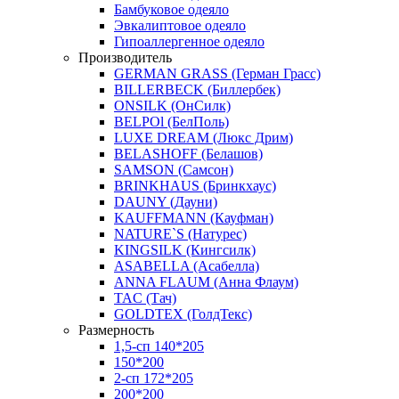
Бамбуковое одеяло
Эвкалиптовое одеяло
Гипоаллергенное одеяло
Производитель
GERMAN GRASS (Герман Грасс)
BILLERBECK (Биллербек)
ONSILK (ОнСилк)
BELPOl (БелПоль)
LUXE DREAM (Люкс Дрим)
BELASHOFF (Белашов)
SAMSON (Самсон)
BRINKHAUS (Бринкхаус)
DAUNY (Дауни)
KAUFFMANN (Кауфман)
NATURE`S (Натурес)
KINGSILK (Кингсилк)
ASABELLA (Асабелла)
ANNA FLAUM (Анна Флаум)
TAC (Тач)
GOLDTEX (ГолдТекс)
Размерность
1,5-сп 140*205
150*200
2-сп 172*205
200*200