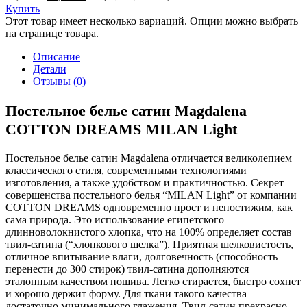
Купить
Этот товар имеет несколько вариаций. Опции можно выбрать
на странице товара.
Описание
Детали
Отзывы (0)
Постельное белье сатин Magdalena
COTTON DREAMS MILAN Light
Постельное белье сатин Magdalena отличается великолепием
классического стиля, современными технологиями
изготовления, а также удобством и практичностью. Секрет
совершенства постельного белья “MILAN Light” от компании
COTTON DREAMS одновременно прост и непостижим, как
сама природа. Это использование египетского
длинноволокнистого хлопка, что на 100% определяет состав
твил-сатина (“хлопкового шелка”). Приятная шелковистость,
отличное впитывание влаги, долговечность (способность
перенести до 300 стирок) твил-сатина дополняются
эталонным качеством пошива. Легко стирается, быстро сохнет
и хорошо держит форму. Для ткани такого качества
достаточно минимального глажения. Твил-сатин прекрасно