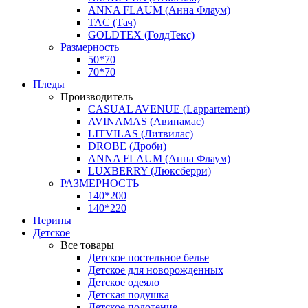
ANNA FLAUM (Анна Флаум)
TAC (Тач)
GOLDTEX (ГолдТекс)
Размерность
50*70
70*70
Пледы
Производитель
CASUAL AVENUE (Lappartement)
AVINAMAS (Авинамас)
LITVILAS (Литвилас)
DROBE (Дроби)
ANNA FLAUM (Анна Флаум)
LUXBERRY (Люксберри)
РАЗМЕРНОСТЬ
140*200
140*220
Перины
Детское
Все товары
Детское постельное белье
Детское для новорожденных
Детское одеяло
Детская подушка
Детское полотенце