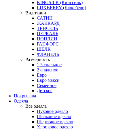
KINGSILK (Кингсилк)
LUXBERRY (Люксбери)
Вид ткани
САТИН
ЖАККАРД
ТЕНСЕЛЬ
ПЕРКАЛЬ
ПОПЛИН
РАНФОРС
ШЕЛК
ФЛАНЕЛЬ
Размерность
1,5 спальное
2 спальное
Евро
Евро макси
Семейное
Детское
Покрывала
Одеяла
Все одеяла
Пуховое одеяло
Шелковое одеяло
Шерстяное одеяло
Хлопковое одеяло