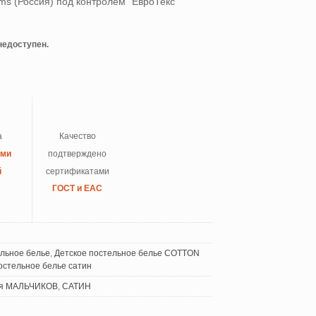
s (Россия) под контролем “ЕвроТекс”
 недоступен.
а
Качество
ыми
подтверждено
й
сертификатами
ГОСТ и ЕАС
ельное белье
,
Детское постельное белье COTTON
остельное белье сатин
я МАЛЬЧИКОВ
,
САТИН