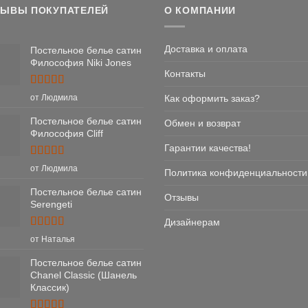
ЗЫВЫ ПОКУПАТЕЛЕЙ
О КОМПАНИИ
Доставка и оплата
Постельное белье сатин
Философия Niki Jones
Контакты
Оценка
5
Как оформить заказ?
от Людмила
из 5
Постельное белье сатин
Обмен и возврат
Философия Cliff
Гарантии качества!
Оценка
5
от Людмила
Политика конфиденциальности
из 5
Постельное белье сатин
Отзывы
Serengeti
Дизайнерам
Оценка
5
от Наталья
из 5
Постельное белье сатин
Chanel Classic (Шанель
Классик)