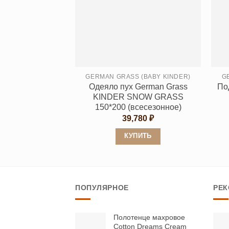
вариаций.
Опции
можно
выбрать
на
странице
GERMAN GRASS (BABY KINDER)
G
Одеяло пух German Grass
По
товара.
KINDER SNOW GRASS
150*200 (всесезонное)
39,780
₽
КУПИТЬ
Этот
товар
имеет
ПОПУЛЯРНОЕ
РЕ
несколько
вариаций.
Опции
Полотенце махровое
Cotton Dreams Cream
можно