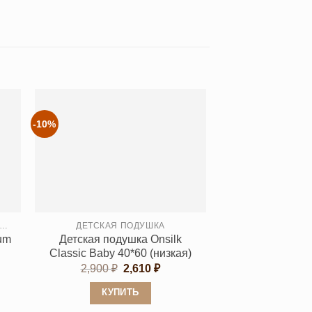
-10%
NNA FLAUM (АННА ФЛАУМ) KINDER
ДЕТСКАЯ ПОДУШКА
um
Детская подушка Onsilk
Classic Baby 40*60 (низкая)
пазон
Первоначальная
Текущая
2,900
₽
2,610
₽
:
цена
цена:
95 ₽
составляла
2,610 ₽.
КУПИТЬ
2,900 ₽.
084 ₽