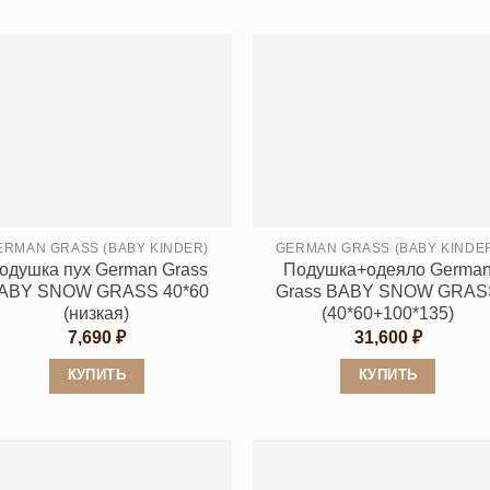
Этот
Этот
товар
товар
имеет
имеет
несколько
несколько
вариаций.
вариаций.
Опции
Опции
можно
можно
выбрать
выбрать
на
на
странице
странице
ERMAN GRASS (BABY KINDER)
GERMAN GRASS (BABY KINDE
одушка пух German Grass
Подушка+одеяло Germa
товара.
товара.
ABY SNOW GRASS 40*60
Grass BABY SNOW GRAS
(низкая)
(40*60+100*135)
7,690
₽
31,600
₽
КУПИТЬ
КУПИТЬ
Этот
Этот
товар
товар
имеет
имеет
несколько
несколько