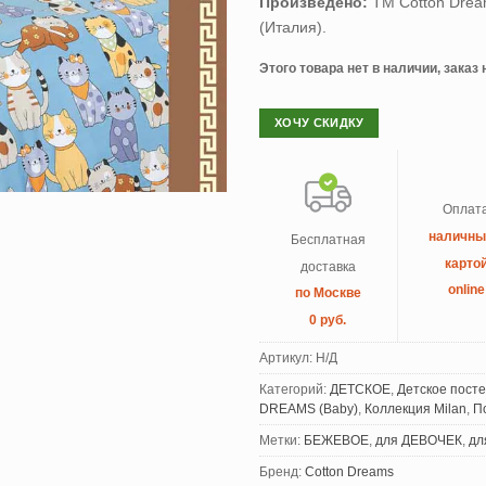
Произведено:
ТМ Cotton Dream
(Италия).
Этого товара нет в наличии, заказ
ХОЧУ СКИДКУ
Оплат
наличн
Бесплатная
карто
доставка
online
по Москве
0 руб.
Артикул:
Н/Д
Категорий:
ДЕТСКОЕ
,
Детское пост
DREAMS (Baby)
,
Коллекция Milan
,
П
Метки:
БЕЖЕВОЕ
,
для ДЕВОЧЕК
,
дл
Бренд:
Cotton Dreams