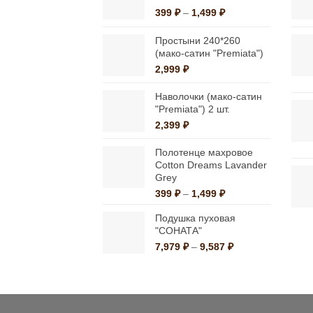
Диапазон
399
₽
–
1,499
₽
выбрать
цен:
на
399 ₽
Простыни 240*260
странице
–
(мако-сатин "Premiata")
1,499 ₽
товара.
2,999
₽
Наволочки (мако-сатин
"Premiata") 2 шт.
2,399
₽
Полотенце махровое
Cotton Dreams Lavander
Grey
Диапазон
399
₽
–
1,499
₽
цен:
Подушка пуховая
399 ₽
"СОНАТА"
–
1,499 ₽
Диапазон
7,979
₽
–
9,587
₽
цен:
7,979 ₽
–
9,587 ₽