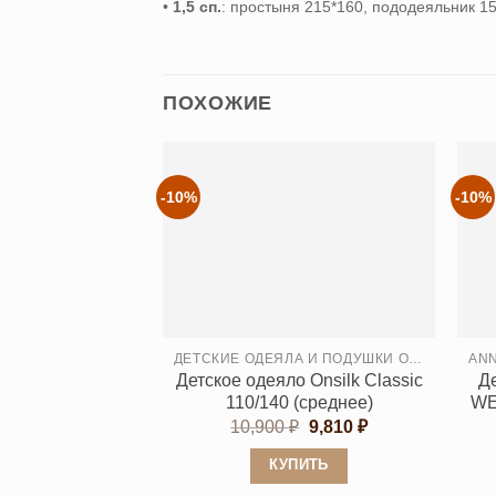
•
1,5 сп.
: простыня 215*160, пододеяльник 150
ПОХОЖИЕ
-10%
-10%
ДЕТСКИЕ ОДЕЯЛА И ПОДУШКИ ONSILK (ОНСИЛК)
Детское одеяло Onsilk Classic
Д
110/140 (среднее)
WE
Первоначальная
Текущая
10,900
₽
9,810
₽
цена
цена:
составляла
9,810 ₽.
КУПИТЬ
10,900 ₽.