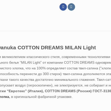
iwanuka COTTON DREAMS MILAN Light
я великолепием классического стиля, современными технологиями 
ьного белья “MILAN Light” от компании COTTON DREAMS одновреме
истого хлопка, что на 100% определяет состав твил-сатина (“хлопк
способность перенести до 300 стирок) твил-сатина дополняются эт
кани такого качества достаточно минимального глажения. Твил-сат
пускает воздух (гигроскопичен), не электризуется, не собирает и 
гии “Евротекс” (Италия), COTTON DREAMS (Россия) ГОСТ-3130
лопка
,
в оригинальной фабричной упаковке.