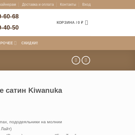
зайнерам
Доставка и оплата
Контакты
Вход
0-60-68
КОРЗИНА /
0
₽
0-40-50
ПРОЧЕЕ
СКИДКИ!
е сатин Kiwanuka
апах, пододеяльники на молнии
 Лайт)