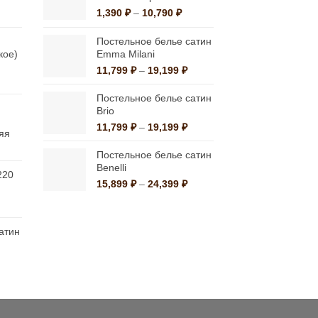
выбрать
альная
екущая
Диапазон
1,390
₽
–
10,790
₽
на
на:
цен:
странице
а
,990 ₽.
1,390 ₽
Постельное белье сатин
–
кое)
Emma Milani
товара.
10,790 ₽
Диапазон
11,799
₽
–
19,199
₽
льная
ущая
цен:
:
11,799 ₽
Постельное белье сатин
0 ₽.
–
Brio
19,199 ₽
Диапазон
11,799
₽
–
19,199
₽
яя
цен:
апазон
11,799 ₽
Постельное белье сатин
:
–
Benelli
220
64 ₽
19,199 ₽
Диапазон
15,899
₽
–
24,399
₽
альная
кущая
цен:
84 ₽
а:
15,899 ₽
а
00 ₽.
–
атин
24,399 ₽
альная
екущая
на:
а
,385 ₽.