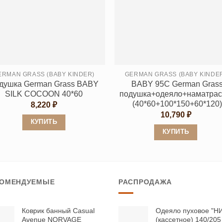
вариаций.
вариаций.
Опции
Опции
можно
можно
выбрать
выбрать
на
на
странице
странице
ERMAN GRASS (BABY KINDER)
GERMAN GRASS (BABY KINDE
душка German Grass BABY
BABY 95C German Gras
товара.
товара.
SILK COCOON 40*60
подушка+одеяло+наматрас
(40*60+100*150+60*120)
8,220
₽
10,790
₽
КУПИТЬ
КУПИТЬ
Этот
Этот
товар
товар
имеет
имеет
несколько
КОМЕНДУЕМЫЕ
РАСПРОДАЖА
несколько
вариаций.
вариаций.
Опции
Опции
можно
Коврик банный Casual
Одеяло пуховое "Н
Avenue NORVAGE
(кассетное) 140/205
можно