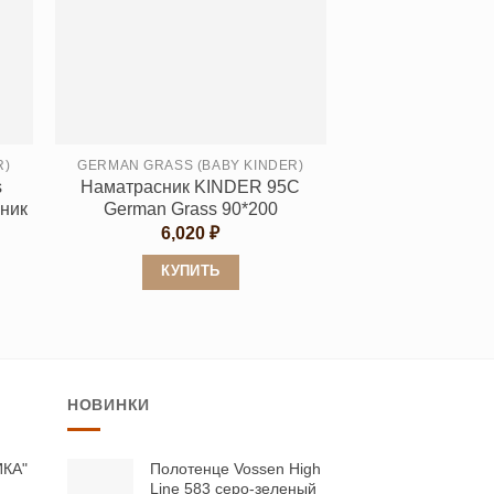
вариаций.
Опции
можно
выбрать
на
странице
R)
GERMAN GRASS (BABY KINDER)
s
Наматрасник KINDER 95C
товара.
ник
German Grass 90*200
6,020
₽
КУПИТЬ
Этот
товар
имеет
несколько
НОВИНКИ
вариаций.
Опции
можно
ИКА"
Полотенце Vossen High
Line 583 серо-зеленый