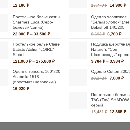
выбрать
Первонач
Т
12,160
₽
17,770
₽
14,990
₽
выбрать
на
цена
це
на
странице
составлял
14
Постельное белье сатин
Одеяло хлопковое
странице
17,770 ₽.
Sharmes Luca (Cеро-
"Белый хлопок" (лег
товара.
бежевый/синий)
Belashoff 140/205
товара.
Диапазон
Первонача
Тек
22,000
₽
–
33,500
₽
8,693
₽
6,700
₽
цен:
цена
цена
Постельное белье Claire
Подушка шерстяная
22,000 ₽
составляла
6,70
Batiste Atelier "LOIRE"
Nature`s "Сон
–
8,693 ₽.
Stuart
Шахерезады" средн
33,500 ₽
Диапазон
Ди
121,000
₽
–
175,800
₽
3,764
₽
–
3,984
₽
цен:
цен
Одеяло тенсель 160*220
Одеяло Cotton 200/
121,000 ₽
3,7
Asabella 1516
–
–
Первонач
Те
10,242
₽
7,800
₽
(простыня+наволочки)
175,800 ₽
3,9
цена
цен
16,020
₽
составлял
7,8
10,242 ₽.
Постельное белье с
TAC (Тач) SHADOW
серый
Первонач
Т
15,481
₽
12,385
₽
цена
це
составлял
12
15,481 ₽.