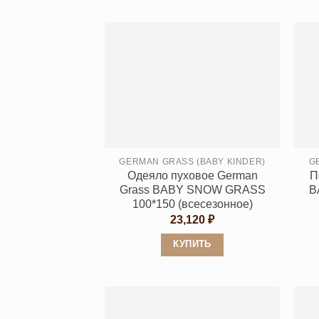
Этот
товар
имеет
несколько
вариаций.
Опции
можно
выбрать
на
странице
GERMAN GRASS (BABY KINDER)
G
Одеяло пуховое German
П
товара.
Grass BABY SNOW GRASS
B
100*150 (всесезонное)
23,120
₽
КУПИТЬ
Этот
товар
имеет
несколько