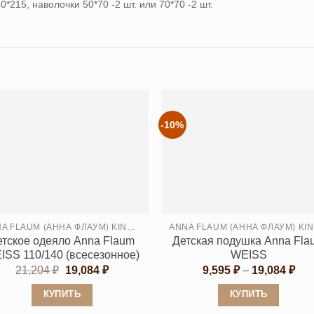
*215, наволочки 50*70 -2 шт. или 70*70 -2 шт.
-10%
ANNA FLAUM (АННА ФЛАУМ) KINDER
A
етское одеяло Anna Flaum
Детская подушка Anna Fla
ISS 110/140 (всесезонное)
WEISS
Первоначальная
Текущая
Диа
21,204
₽
19,084
₽
9,595
₽
–
19,084
₽
цена
цена:
цен
составляла
19,084 ₽.
9,5
КУПИТЬ
КУПИТЬ
21,204 ₽.
–
19,