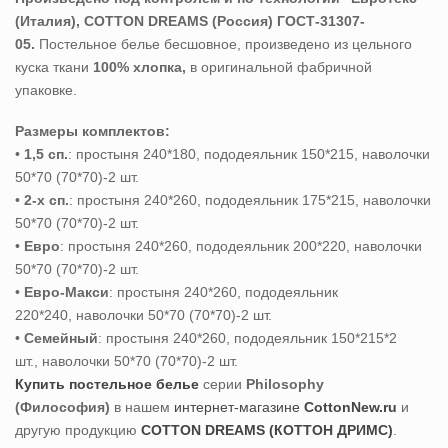
(Италия), COTTON DREAMS (Россия) ГОСТ-31307-
05.
Постельное белье бесшовное, произведено из цельного
куска ткани
100% хлопка,
в оригинальной фабричной
упаковке.
Размеры комплектов:
•
1,5 сп.
: простыня 240*180, пододеяльник 150*215, наволочки
50*70 (70*70)-2 шт.
•
2-х сп.
: простыня 240*260, пододеяльник 175*215, наволочки
50*70 (70*70)-2 шт.
•
Евро
: простыня 240*260, пододеяльник 200*220, наволочки
50*70 (70*70)-2 шт.
•
Евро-Макси
: простыня 240*260, пододеяльник
220*240, наволочки 50*70 (70*70)-2 шт.
•
Семейный
: простыня 240*260, пододеяльник 150*215*2
шт., наволочки 50*70 (70*70)-2 шт.
Купить постельное белье
серии
Philosophy
(Философия)
в нашем
интернет-магазине
CottonNew.ru
и
другую продукцию
COTTON DREAMS (КОТТОН ДРИМС)
.