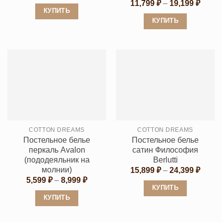
цен:
Диапа
11,799
₽
–
19,199
₽
10,699 ₽
цен:
КУПИТЬ
–
11,79
КУПИТЬ
16,199 ₽
Этот
–
19,19
Этот
товар
товар
имеет
имеет
несколько
несколько
вариаций.
вариаций.
Опции
Опции
можно
можно
выбрать
выбрать
на
COTTON DREAMS
COTTON DREAMS
на
странице
Постельное белье
Постельное белье
странице
товара.
перкаль Avalon
сатин Философия
товара.
(пододеяльник на
Berlutti
молнии)
Диапа
15,899
₽
–
24,399
₽
цен:
Диапазон
5,599
₽
–
8,999
₽
15,89
цен:
КУПИТЬ
–
5,599 ₽
КУПИТЬ
24,39
Этот
–
8,999 ₽
Этот
товар