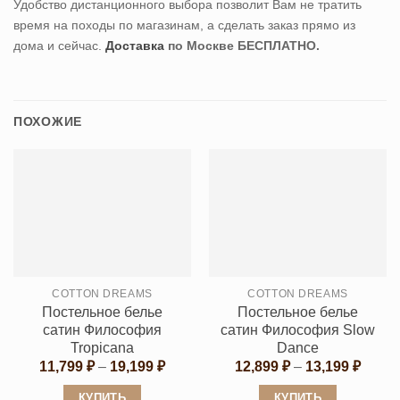
Удобство дистанционного выбора позволит Вам не тратить
время на походы по магазинам, а сделать заказ прямо из
дома и сейчас.
Доставка
по Москве БЕСПЛАТНО.
ПОХОЖИЕ
COTTON DREAMS
COTTON DREAMS
Постельное белье
Постельное белье
сатин Философия
сатин Философия Slow
Tropicana
Dance
Диапазон
Диапа
11,799
₽
–
19,199
₽
12,899
₽
–
13,199
₽
цен:
цен:
11,799 ₽
12,89
КУПИТЬ
КУПИТЬ