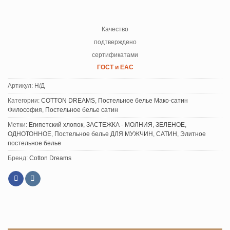
Качество
подтверждено
сертификатами
ГОСТ и ЕАС
Артикул:
Н/Д
Категории:
COTTON DREAMS
,
Постельное белье Мако-сатин
Философия
,
Постельное белье сатин
Метки:
Египетский хлопок
,
ЗАСТЕЖКА - МОЛНИЯ
,
ЗЕЛЕНОЕ
,
ОДНОТОННОЕ
,
Постельное белье ДЛЯ МУЖЧИН
,
САТИН
,
Элитное
постельное белье
Бренд:
Cotton Dreams