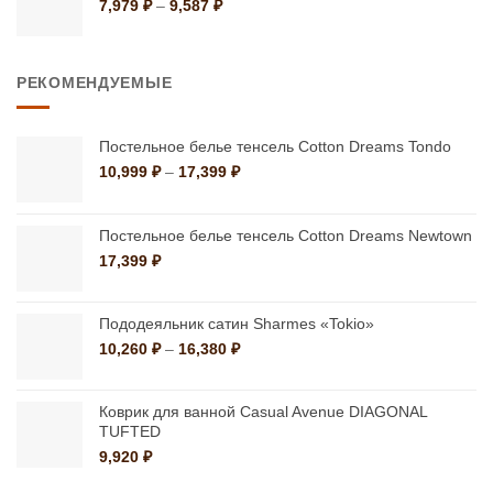
1,499 ₽
Диапазон
7,979
₽
–
9,587
₽
цен:
7,979 ₽
–
РЕКОМЕНДУЕМЫЕ
9,587 ₽
Постельное белье тенсель Cotton Dreams Tondo
Диапазон
10,999
₽
–
17,399
₽
цен:
10,999 ₽
–
Постельное белье тенсель Cotton Dreams Newtown
17,399 ₽
17,399
₽
Пододеяльник сатин Sharmes «Tokio»
Диапазон
10,260
₽
–
16,380
₽
цен:
10,260 ₽
–
Коврик для ванной Casual Avenue DIAGONAL
TUFTED
16,380 ₽
9,920
₽