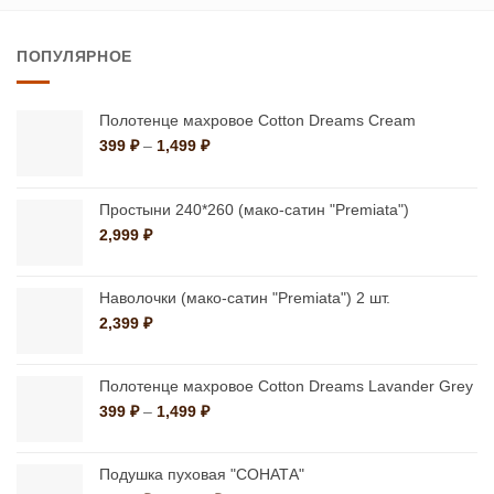
товар
имеет
имеет
несколько
ПОПУЛЯРНОЕ
несколько
вариаций.
вариаций.
Опции
Опции
можно
Полотенце махровое Cotton Dreams Cream
можно
Диапазон
399
₽
–
1,499
₽
выбрать
цен:
выбрать
на
399 ₽
на
странице
–
Простыни 240*260 (мако-сатин "Premiata")
странице
1,499 ₽
товара.
2,999
₽
товара.
Наволочки (мако-сатин "Premiata") 2 шт.
2,399
₽
Полотенце махровое Cotton Dreams Lavander Grey
Диапазон
399
₽
–
1,499
₽
цен:
399 ₽
–
Подушка пуховая "СОНАТА"