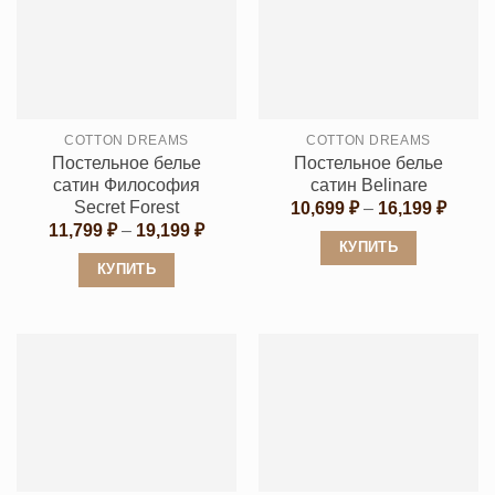
несколько
вариаций.
вариаций.
Опции
Опции
можно
можно
выбрать
выбрать
на
COTTON DREAMS
COTTON DREAMS
на
странице
Постельное белье
Постельное белье
странице
товара.
сатин Философия
сатин Belinare
товара.
Secret Forest
Диапа
10,699
₽
–
16,199
₽
цен:
Диапазон
11,799
₽
–
19,199
₽
10,69
цен:
КУПИТЬ
–
11,799 ₽
КУПИТЬ
16,19
Этот
–
19,199 ₽
Этот
товар
товар
имеет
имеет
несколько
несколько
вариаций.
вариаций.
Опции
Опции
можно
можно
выбрать
выбрать