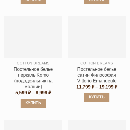
–
–
19,199 ₽
13,19
Этот
Этот
товар
товар
имеет
имеет
несколько
несколько
вариаций.
вариаций.
Опции
Опции
можно
можно
выбрать
выбрать
COTTON DREAMS
COTTON DREAMS
на
на
Постельное белье
Постельное белье
странице
странице
перкаль Komo
сатин Философия
товара.
товара.
(пододеяльник на
Vittorio Emanueule
молнии)
Диапа
11,799
₽
–
19,199
₽
цен:
Диапазон
5,599
₽
–
8,999
₽
11,79
цен:
КУПИТЬ
–
5,599 ₽
КУПИТЬ
19,19
Этот
–
8,999 ₽
Этот
товар
товар
имеет
имеет
несколько