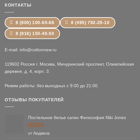
КОНТАКТЫ
8 (800) 100-60-68
8 (495) 792-29-10
8 (916) 150-40-50
E-mail: info@cottonnew.ru
119602 Россия г. Москва, Мичуринский проспект, Олимпийская
деревня, д. 4, корп. 3.
Режим работы: без выходных с 9:00 до 21:00.
ОТЗЫВЫ ПОКУПАТЕЛЕЙ
Постельное белье сатин Философия Niki Jones
Оценка
5
от Людмила
из 5