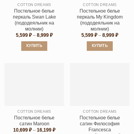
на
COTTON DREAMS
COTTON DREAMS
на
странице
Постельное белье
Постельное белье
странице
товара.
перкаль Swan Lake
перкаль My Kingdom
товара.
(пододеяльник на
(пододеяльник на
молнии)
молнии)
Диапазон
Диапаз
5,599
₽
–
8,999
₽
5,599
₽
–
8,999
₽
цен:
цен:
5,599 ₽
5,599 ₽
КУПИТЬ
КУПИТЬ
–
–
8,999 ₽
8,999 ₽
Этот
Этот
товар
товар
имеет
имеет
несколько
несколько
вариаций.
вариаций.
Опции
Опции
можно
можно
выбрать
выбрать
COTTON DREAMS
COTTON DREAMS
на
на
Постельное белье
Постельное белье
странице
странице
сатин Maroon
сатин Философия
товара.
товара.
Francesca
Диапазон
10,699
₽
–
16,199
₽