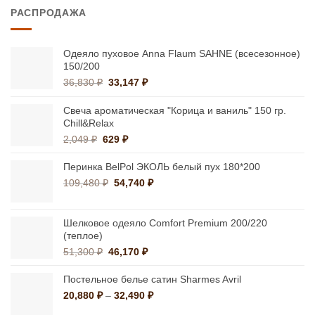
РАСПРОДАЖА
Одеяло пуховое Anna Flaum SAHNE (всесезонное)
150/200
Первоначальная
Текущая
36,830
₽
33,147
₽
цена
цена:
составляла
33,147 ₽.
Свеча ароматическая "Корица и ваниль" 150 гр.
36,830 ₽.
Chill&Relax
Первоначальная
Текущая
2,049
₽
629
₽
цена
цена:
составляла
629 ₽.
Перинка BelPol ЭКОЛЬ белый пух 180*200
2,049 ₽.
Первоначальная
Текущая
109,480
₽
54,740
₽
цена
цена:
составляла
54,740 ₽.
109,480 ₽.
Шелковое одеяло Comfort Premium 200/220
(теплое)
Первоначальная
Текущая
51,300
₽
46,170
₽
цена
цена:
составляла
46,170 ₽.
Постельное белье сатин Sharmes Avril
51,300 ₽.
Диапазон
20,880
₽
–
32,490
₽
цен: