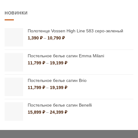
20,880 ₽
–
НОВИНКИ
32,490 ₽
Полотенце Vossen High Line 583 серо-зеленый
Диапазон
1,390
₽
–
10,790
₽
цен:
1,390 ₽
–
Постельное белье сатин Emma Milani
10,790 ₽
Диапазон
11,799
₽
–
19,199
₽
цен:
11,799 ₽
–
Постельное белье сатин Brio
19,199 ₽
Диапазон
11,799
₽
–
19,199
₽
цен:
11,799 ₽
–
Постельное белье сатин Benelli
19,199 ₽
Диапазон
15,899
₽
–
24,399
₽
цен:
15,899 ₽
–
24,399 ₽