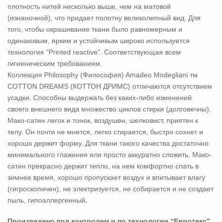
плотность нитей несколько выше, чем на матовой
(изнаночной), что придает полотну великолепный вид. Для
того, чтобы окрашивание ткани было равномерным и
одинаковым, ярким и устойчивым широко используется
технология “Printed reactive”. Соответствующая всем
гигиеническим требованиям.
Коллекция Philosophy (Философия) Amadeo Modegliani тм
COTTON DREAMS (КОТТОН ДРИМС) отличаются отсутствием
усадки. Способны выдержать без каких-либо изменений
своего внешнего вида множество циклов стирки (долговечны).
Мако-сатин легок и тонок, воздушен, шелковист, приятен к
телу. Он почти не мнется, легко стирается, быстро сохнет и
хорошо держит форму. Для ткани такого качества достаточно
минимального глажения или просто аккуратно сложить. Мако-
сатин прекрасно держит тепло, на нем комфортно спать в
зимнее время, хорошо пропускает воздух и впитывает влагу
(гигроскопичен), не электризуется, не собирается и не создает
пыль, гипоаллергенный
.
Произведено под контролем и по технологии “Евротекс”