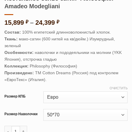
Amadeo Modegliani
Диапазон
15,899
–
24,399
₽
₽
цен:
Состав:
100% египетский длинноволокнистый хлопок.
15,899 ₽
Ткань:
мако-сатин (600 нитей на кв/дюйм.) Изумрудный,
–
зеленый
24,399 ₽
Особенности:
наволочки и пододеяльники на молнии (YKK
Япония), отстрочка гладью
Коллекция:
Philosophy (Философия)
Произведено:
ТМ Cotton Dreams (Россия) под контролем
«ЕвроТекс» (Италия).
ОЧИСТИТЬ
Размер КПБ
Размер Наволочки
Количество товара Постельное белье сатин Философия Amadeo M