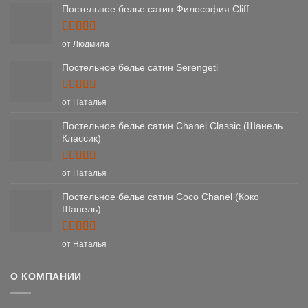
Постельное белье сатин Философия Cliff
Оценка
5
от Людмила
из 5
Постельное белье сатин Serengeti
Оценка
5
от Наталья
из 5
Постельное белье сатин Chanel Classic (Шанель
Классик)
Оценка
5
от Наталья
из 5
Постельное белье сатин Coco Chanel (Коко
Шанель)
Оценка
5
от Наталья
из 5
О КОМПАНИИ