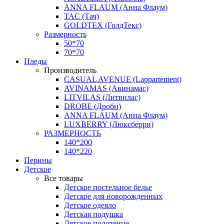
ANNA FLAUM (Анна Флаум)
TAC (Тач)
GOLDTEX (ГолдТекс)
Размерность
50*70
70*70
Пледы
Производитель
CASUAL AVENUE (Lappartement)
AVINAMAS (Авинамас)
LITVILAS (Литвилас)
DROBE (Дроби)
ANNA FLAUM (Анна Флаум)
LUXBERRY (Люксберри)
РАЗМЕРНОСТЬ
140*200
140*220
Перины
Детское
Все товары
Детское постельное белье
Детское для новорожденных
Детское одеяло
Детская подушка
Детское полотенце