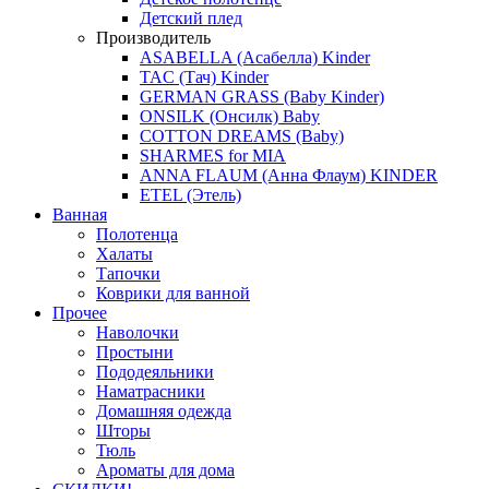
Детский плед
Производитель
ASABELLA (Асабелла) Kinder
TAC (Тач) Kinder
GERMAN GRASS (Baby Kinder)
ONSILK (Онсилк) Baby
COTTON DREAMS (Baby)
SHARMES for MIA
ANNA FLAUM (Анна Флаум) KINDER
ETEL (Этель)
Ванная
Полотенца
Халаты
Тапочки
Коврики для ванной
Прочее
Наволочки
Простыни
Пододеяльники
Наматрасники
Домашняя одежда
Шторы
Тюль
Ароматы для дома