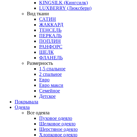
KINGSILK (Кингсилк)
LUXBERRY (Люксбери)
Вид ткани
САТИН
ЖАККАРД
ТЕНСЕЛЬ
ПЕРКАЛЬ
ПОПЛИН
РАНФОРС
ШЕЛК
ФЛАНЕЛЬ
Размерность
1,5 спальное
2 спальное
Евро
Евро макси
Семейное
Детское
Покрывала
Одеяла
Все одеяла
Пуховое одеяло
Шелковое одеяло
Шерстяное одеяло
Хлопковое одеяло