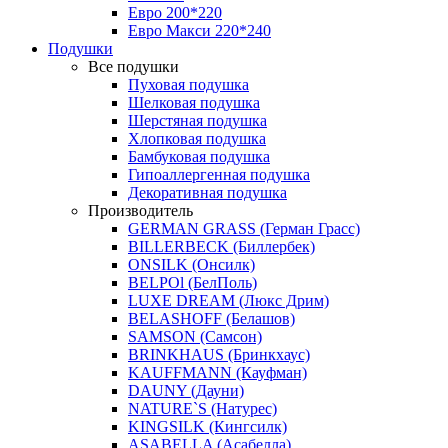
Евро 200*220
Евро Макси 220*240
Подушки
Все подушки
Пуховая подушка
Шелковая подушка
Шерстяная подушка
Хлопковая подушка
Бамбуковая подушка
Гипоаллергенная подушка
Декоративная подушка
Производитель
GERMAN GRASS (Герман Грасс)
BILLERBECK (Биллербек)
ONSILK (Онсилк)
BELPOl (БелПоль)
LUXE DREAM (Люкс Дрим)
BELASHOFF (Белашов)
SAMSON (Самсон)
BRINKHAUS (Бринкхаус)
KAUFFMANN (Кауфман)
DAUNY (Дауни)
NATURE`S (Натурес)
KINGSILK (Кингсилк)
ASABELLA (Асабелла)