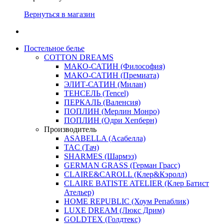
Вернуться в магазин
Постельное белье
COTTON DREAMS
МАКО-САТИН (Философия)
МАКО-САТИН (Премиата)
ЭЛИТ-САТИН (Милан)
ТЕНСЕЛЬ (Tencel)
ПЕРКАЛЬ (Валенсия)
ПОПЛИН (Мерлин Монро)
ПОПЛИН (Одри Хепберн)
Производитель
ASABELLA (Асабелла)
TAC (Тач)
SHARMES (Шармэз)
GERMAN GRASS (Герман Грасс)
CLAIRE&CAROLL (Клер&Кэролл)
CLAIRE BATISTE ATELIER (Клер Батист
Ательер)
HOME REPUBLIC (Хоум Репаблик)
LUXE DREAM (Люкс Дрим)
GOLDTEX (Голдтекс)