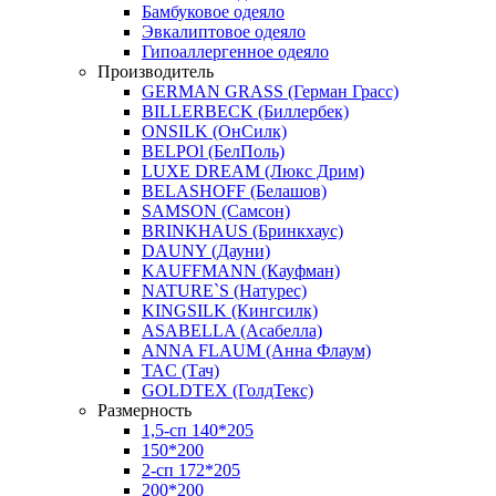
Бамбуковое одеяло
Эвкалиптовое одеяло
Гипоаллергенное одеяло
Производитель
GERMAN GRASS (Герман Грасс)
BILLERBECK (Биллербек)
ONSILK (ОнСилк)
BELPOl (БелПоль)
LUXE DREAM (Люкс Дрим)
BELASHOFF (Белашов)
SAMSON (Самсон)
BRINKHAUS (Бринкхаус)
DAUNY (Дауни)
KAUFFMANN (Кауфман)
NATURE`S (Натурес)
KINGSILK (Кингсилк)
ASABELLA (Асабелла)
ANNA FLAUM (Анна Флаум)
TAC (Тач)
GOLDTEX (ГолдТекс)
Размерность
1,5-сп 140*205
150*200
2-сп 172*205
200*200