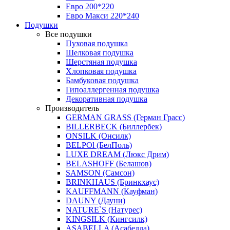
Евро 200*220
Евро Макси 220*240
Подушки
Все подушки
Пуховая подушка
Шелковая подушка
Шерстяная подушка
Хлопковая подушка
Бамбуковая подушка
Гипоаллергенная подушка
Декоративная подушка
Производитель
GERMAN GRASS (Герман Грасс)
BILLERBECK (Биллербек)
ONSILK (Онсилк)
BELPOl (БелПоль)
LUXE DREAM (Люкс Дрим)
BELASHOFF (Белашов)
SAMSON (Самсон)
BRINKHAUS (Бринкхаус)
KAUFFMANN (Кауфман)
DAUNY (Дауни)
NATURE`S (Натурес)
KINGSILK (Кингсилк)
ASABELLA (Асабелла)