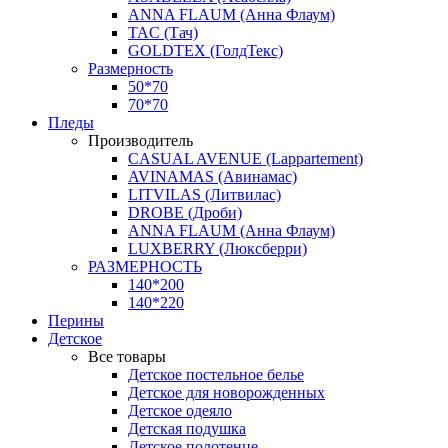
ANNA FLAUM (Анна Флаум)
TAC (Тач)
GOLDTEX (ГолдТекс)
Размерность
50*70
70*70
Пледы
Производитель
CASUAL AVENUE (Lappartement)
AVINAMAS (Авинамас)
LITVILAS (Литвилас)
DROBE (Дроби)
ANNA FLAUM (Анна Флаум)
LUXBERRY (Люксберри)
РАЗМЕРНОСТЬ
140*200
140*220
Перины
Детское
Все товары
Детское постельное белье
Детское для новорожденных
Детское одеяло
Детская подушка
Детское полотенце