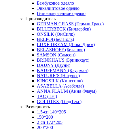
Бамбуковое одеяло
Эвкалиптовое одеяло
Гипоаллергенное одеяло
Производитель
GERMAN GRASS (Герман Грасс)
BILLERBECK (Биллербек)
ONSILK (ОнСилк)
BELPOl (БелПоль)
LUXE DREAM (Люкс Дрим)
BELASHOFF (Белашов)
SAMSON (Самсон)
BRINKHAUS (Бринкхаус)
DAUNY (Дауни)
KAUFFMANN (Кауфман)
NATURE`S (Натурес)
KINGSILK (Кингсилк)
ASABELLA (Асабелла)
ANNA FLAUM (Анна Флаум)
TAC (Тач)
GOLDTEX (ГолдТекс)
Размерность
1,5-сп 140*205
150*200
2-сп 172*205
200*200