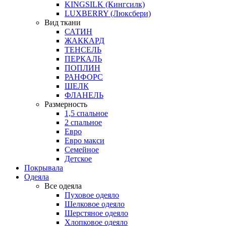
KINGSILK (Кингсилк)
LUXBERRY (Люксбери)
Вид ткани
САТИН
ЖАККАРД
ТЕНСЕЛЬ
ПЕРКАЛЬ
ПОПЛИН
РАНФОРС
ШЕЛК
ФЛАНЕЛЬ
Размерность
1,5 спальное
2 спальное
Евро
Евро макси
Семейное
Детское
Покрывала
Одеяла
Все одеяла
Пуховое одеяло
Шелковое одеяло
Шерстяное одеяло
Хлопковое одеяло