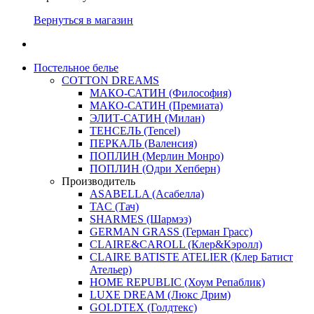
Вернуться в магазин
Постельное белье
COTTON DREAMS
МАКО-САТИН (Философия)
МАКО-САТИН (Премиата)
ЭЛИТ-САТИН (Милан)
ТЕНСЕЛЬ (Tencel)
ПЕРКАЛЬ (Валенсия)
ПОПЛИН (Мерлин Монро)
ПОПЛИН (Одри Хепберн)
Производитель
ASABELLA (Асабелла)
TAC (Тач)
SHARMES (Шармэз)
GERMAN GRASS (Герман Грасс)
CLAIRE&CAROLL (Клер&Кэролл)
CLAIRE BATISTE ATELIER (Клер Батист
Ательер)
HOME REPUBLIC (Хоум Репаблик)
LUXE DREAM (Люкс Дрим)
GOLDTEX (Голдтекс)