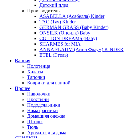
Детский плед
Производитель
ASABELLA (Асабелла) Kinder
TAC (Тач) Kinder
GERMAN GRASS (Baby Kinder)
ONSILK (Онсилк) Baby
COTTON DREAMS (Baby)
SHARMES for MIA
ANNA FLAUM (Анна Флаум) KINDER
ETEL (Этель)
Ванная
Полотенца
Халаты
Тапочки
Коврики для ванной
Прочее
Наволочки
Простыни
Пододеяльники
Наматрасники
Домашняя одежда
Шторы
Тюль
Ароматы для дома