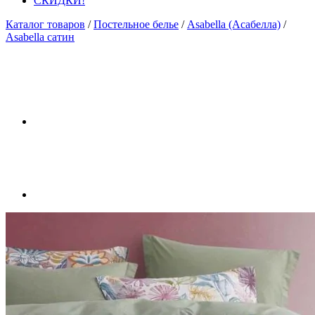
СКИДКИ!
Каталог товаров
/
Постельное белье
/
Asabella (Асабелла)
/
Asabella сатин