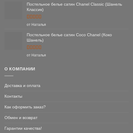
Постельное белье сатин Chanel Classic (Шанель
Классик)
Оценка
5
от Наталья
из 5
Постельное белье сатин Coco Chanel (Коко
Шанель)
Оценка
5
от Наталья
из 5
О КОМПАНИИ
Доставка и оплата
Контакты
Как оформить заказ?
Обмен и возврат
Гарантии качества!