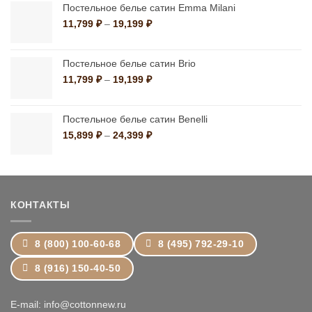
–
Постельное белье сатин Emma Milani
10,790 ₽
Диапазон
11,799
₽
–
19,199
₽
цен:
11,799 ₽
–
Постельное белье сатин Brio
19,199 ₽
Диапазон
11,799
₽
–
19,199
₽
цен:
11,799 ₽
–
Постельное белье сатин Benelli
19,199 ₽
Диапазон
15,899
₽
–
24,399
₽
цен:
15,899 ₽
–
24,399 ₽
КОНТАКТЫ
8 (800) 100-60-68
8 (495) 792-29-10
8 (916) 150-40-50
E-mail: info@cottonnew.ru