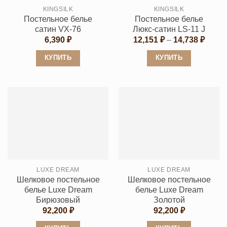
выбрать
на
KINGSILK
KINGSILK
на
странице
Постельное белье
Постельное белье
странице
товара.
сатин VX-76
Люкс-сатин LS-11 J
товара.
Диапа
6,390
₽
12,151
₽
–
14,738
₽
цен:
12,15
КУПИТЬ
КУПИТЬ
–
14,73
Этот
Этот
товар
товар
имеет
имеет
несколько
несколько
вариаций.
вариаций.
Опции
Опции
можно
можно
выбрать
выбрать
LUXE DREAM
LUXE DREAM
на
на
Шелковое постельное
Шелковое постельное
странице
странице
белье Luxe Dream
белье Luxe Dream
товара.
товара.
Бирюзовый
Золотой
92,200
₽
92,200
₽