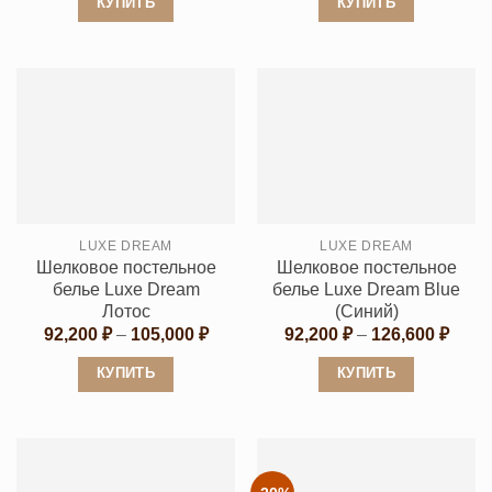
КУПИТЬ
КУПИТЬ
Этот
Этот
товар
товар
имеет
имеет
несколько
несколько
вариаций.
вариаций.
Опции
Опции
можно
можно
выбрать
выбрать
LUXE DREAM
LUXE DREAM
на
на
Шелковое постельное
Шелковое постельное
странице
странице
белье Luxe Dream
белье Luxe Dream Blue
товара.
товара.
Лотос
(Синий)
Диапазон
Диап
92,200
₽
–
105,000
₽
92,200
₽
–
126,600
₽
цен:
цен:
92,200 ₽
92,20
КУПИТЬ
КУПИТЬ
–
–
105,000 ₽
126,6
Этот
Этот
товар
товар
имеет
имеет
несколько
несколько