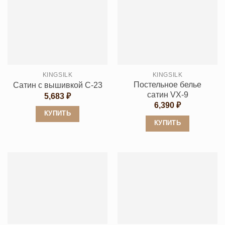
имеет
имеет
несколько
несколько
вариаций.
вариаций.
Опции
Опции
можно
можно
выбрать
выбрать
KINGSILK
KINGSILK
на
на
Постельное белье
Сатин с вышивкой C-23
странице
странице
сатин VX-9
5,683
₽
товара.
товара.
6,390
₽
КУПИТЬ
КУПИТЬ
Этот
Этот
товар
товар
имеет
имеет
несколько
несколько
вариаций.
вариаций.
Опции
Опции
можно
можно
выбрать