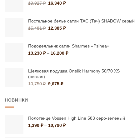
15,280 ₽.
Первоначальная
Текущая
19,927
₽
16,340
₽
цена
цена:
составляла
16,340 ₽.
19,927 ₽.
Постельное белье сатин TAC (Тач) SHADOW серый
Первоначальная
Текущая
15,481
₽
12,385
₽
цена
цена:
составляла
12,385 ₽.
15,481 ₽.
Пододеяльник сатин Sharmes «Psihea»
Диапазон
13,230
₽
–
16,200
₽
цен:
13,230 ₽
–
Шелковая подушка Onsilk Harmony 50/70 XS
(низкая)
16,200 ₽
Первоначальная
Текущая
10,750
₽
9,675
₽
цена
цена:
составляла
9,675 ₽.
НОВИНКИ
10,750 ₽.
Полотенце Vossen High Line 583 серо-зеленый
Диапазон
1,390
₽
–
10,790
₽
цен:
1,390 ₽