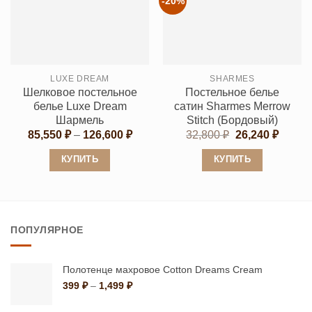
-20%
вариаций.
вариаций.
Опции
Опции
можно
можно
выбрать
выбрать
LUXE DREAM
SHARMES
на
на
Шелковое постельное
Постельное белье
странице
странице
белье Luxe Dream
сатин Sharmes Merrow
товара.
товара.
Шармель
Stitch (Бордовый)
Диапазон
Первоначальн
Текущ
85,550
₽
–
126,600
₽
32,800
₽
26,240
₽
цен:
цена
цена:
85,550 ₽
составляла
26,240
КУПИТЬ
КУПИТЬ
–
32,800 ₽.
126,600 ₽
Этот
Этот
товар
товар
имеет
имеет
ПОПУЛЯРНОЕ
несколько
несколько
вариаций.
вариаций.
Опции
Опции
Полотенце махровое Cotton Dreams Cream
можно
можно
Диапазон
399
₽
–
1,499
₽
цен:
выбрать
выбрать
399 ₽