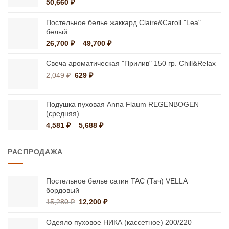
50,660
₽
Постельное белье жаккард Claire&Caroll "Lea"
белый
Диапазон
26,700
₽
–
49,700
₽
цен:
26,700 ₽
Свеча ароматическая "Прилив" 150 гр. Chill&Relax
–
Первоначальная
Текущая
2,049
₽
629
₽
49,700 ₽
цена
цена:
составляла
629 ₽.
2,049 ₽.
Подушка пуховая Anna Flaum REGENBOGEN
(средняя)
Диапазон
4,581
₽
–
5,688
₽
цен:
4,581 ₽
РАСПРОДАЖА
–
5,688 ₽
Постельное белье сатин TAC (Тач) VELLA
бордовый
Первоначальная
Текущая
15,280
₽
12,200
₽
цена
цена:
составляла
12,200 ₽.
Одеяло пуховое НИКА (кассетное) 200/220