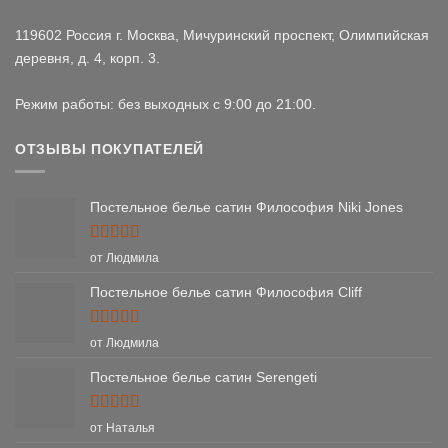
119602 Россия г. Москва, Мичуринский проспект, Олимпийская
деревня, д. 4, корп. 3.
Режим работы: без выходных с 9:00 до 21:00.
ОТЗЫВЫ ПОКУПАТЕЛЕЙ
Постельное белье сатин Философия Niki Jones
Оценка
5
от Людмила
из 5
Постельное белье сатин Философия Cliff
Оценка
5
от Людмила
из 5
Постельное белье сатин Serengeti
Оценка
5
от Наталья
из 5