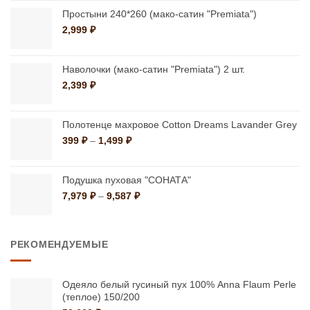
на
на
–
Простыни 240*260 (мако-сатин "Premiata")
странице
странице
1,499 ₽
2,999
₽
товара.
товара.
Наволочки (мако-сатин "Premiata") 2 шт.
2,399
₽
Полотенце махровое Cotton Dreams Lavander Grey
Диапазон
399
₽
–
1,499
₽
цен:
399 ₽
–
Подушка пуховая "СОНАТА"
1,499 ₽
Диапазон
7,979
₽
–
9,587
₽
цен:
7,979 ₽
–
РЕКОМЕНДУЕМЫЕ
9,587 ₽
Одеяло белый гусиный пух 100% Anna Flaum Perle
(теплое) 150/200